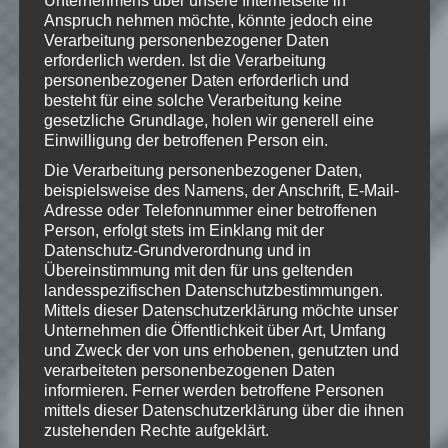
Unternehmens über unsere Internetseite in
of Mojang AB
Anspruch nehmen möchte, könnte jedoch eine
Verarbeitung personenbezogener Daten
erforderlich werden. Ist die Verarbeitung
personenbezogener Daten erforderlich und
besteht für eine solche Verarbeitung keine
Wie gefällt dir dieser Beitrag?
gesetzliche Grundlage, holen wir generell eine
Klicke hier und lasse
Einwilligung der betroffenen Person ein.
eine Bewertung da!
Die Verarbeitung personenbezogener Daten,
beispielsweise des Namens, der Anschrift, E-Mail-
Adresse oder Telefonnummer einer betroffenen
Person, erfolgt stets im Einklang mit der
Schreibe einen Kommentar
Datenschutz-Grundverordnung und in
Deine E-Mail-Adresse wird nicht
Übereinstimmung mit den für uns geltenden
landesspezifischen Datenschutzbestimmungen.
veröffentlicht.
Erforderliche Felder
Mittels dieser Datenschutzerklärung möchte unser
sind mit
*
markiert
Unternehmen die Öffentlichkeit über Art, Umfang
und Zweck der von uns erhobenen, genutzten und
Kommentar
*
verarbeiteten personenbezogenen Daten
informieren. Ferner werden betroffene Personen
mittels dieser Datenschutzerklärung über die ihnen
zustehenden Rechte aufgeklärt.