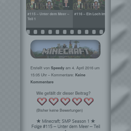
elsportal in
#115 – Unter dem Meer –
#116 – Ein Loch im Boden
#117 –
e Dimension
Teil 1
Erstellt von
Speedy
am
4. April 2016
um
15:05 Uhr – Kommentare:
Keine
Kommentare
Wie gefällt dir dieser Beitrag?
(Bisher keine Bewertungen)
★ Minecraft: SMP Season 1 ★
Folge #115 – Unter dem Meer – Teil