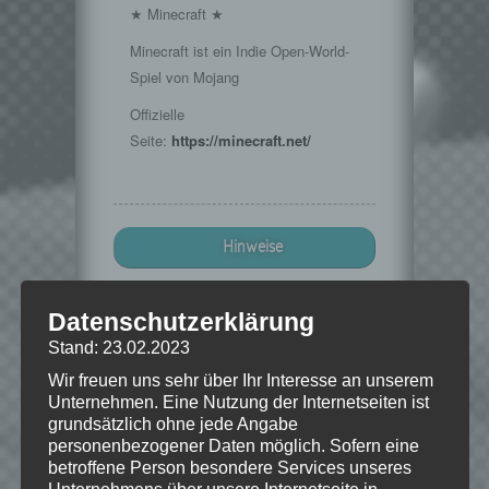
★ Minecraft ★
Minecraft ist ein Indie Open-World-
Spiel von Mojang
Offizielle
Seite:
https://minecraft.net/
Hinweise
Wenn Dir das Spiel gefällt,
Datenschutzerklärung
unterstütze bitte die Entwickler und
Stand: 23.02.2023
kaufe Dir das Spiel im Original!
Wir freuen uns sehr über Ihr Interesse an unserem
Mojang:
https://minecraft.net/
Unternehmen. Eine Nutzung der Internetseiten ist
grundsätzlich ohne jede Angabe
personenbezogener Daten möglich. Sofern eine
betroffene Person besondere Services unseres
© 2009-2015. "Minecraft" is a trademark