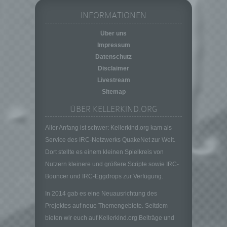
Pseudonymisierung ist die Verarbeitung
personenbezogener Daten in einer Weise,
INFORMATIONEN
auf welche die personenbezogenen Daten
ohne Hinzuziehung zusätzlicher
Über uns
Informationen nicht mehr einer spezifischen
Impressum
betroffenen Person zugeordnet werden
Datenschutz
können, sofern diese zusätzlichen
Disclaimer
Informationen gesondert aufbewahrt werden
Livestream
und technischen und organisatorischen
Maßnahmen unterliegen, die gewährleisten,
Sitemap
dass die personenbezogenen Daten nicht
ÜBER KELLERKIND.ORG
einer identifizierten oder identifizierbaren
natürlichen Person zugewiesen werden.
Aller Anfang ist schwer: Kellerkind.org kam als
g) Verantwortlicher oder für die Verarbeitung
Service des IRC-Netzwerks QuakeNet zur Welt.
Verantwortlicher
Dort stellte es einem kleinen Spielkreis von
Verantwortlicher oder für die Verarbeitung
Nutzern kleinere und größere Scripte sowie IRC-
Verantwortlicher ist die natürliche oder
Bouncer und IRC-Eggdrops zur Verfügung.
juristische Person, Behörde, Einrichtung
oder andere Stelle, die allein oder
In 2014 gab es eine Neuausrichtung des
gemeinsam mit anderen über die Zwecke
Projektes auf neue Themengebiete. Seitdem
und Mittel der Verarbeitung von
bieten wir euch auf Kellerkind.org Beiträge und
personenbezogenen Daten entscheidet.