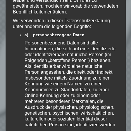
lesbar und verständlich sein. Um dies zu
gewährleisten, möchten wir vorab die verwendeten
Benachrichtige mich über
Begrifflichkeiten erläutern.
nachfolgende Kommentare via E-
Wir verwenden in dieser Datenschutzerklärung
Mail.
unter anderem die folgenden Begriffe:
a) personenbezogene Daten
Personenbezogene Daten sind alle
Benachrichtige mich über neue
Informationen, die sich auf eine identifizierte
Beiträge via E-Mail.
oder identifizierbare natürliche Person (im
Folgenden „betroffene Person") beziehen.
Als identifizierbar wird eine natürliche
Person angesehen, die direkt oder indirekt,
insbesondere mittels Zuordnung zu einer
Speedy
Kennung wie einem Namen, zu einer
Ich spiele leidenschaftlich
Kennnummer, zu Standortdaten, zu einer
gerne Strategie, Aufbau und
Online-Kennung oder zu einem oder
Puzzle-Spiele. Als Gründer
mehreren besonderen Merkmalen, die
von Kellerkind.org biete ich
Ausdruck der physischen, physiologischen,
Berichte zu meinen Spiele-Favoriten und
genetischen, psychischen, wirtschaftlichen,
Tutorials zu Themen rund um Web-
kulturellen oder sozialen Identität dieser
Entwicklung.
natürlichen Person sind, identifiziert werden
kann.