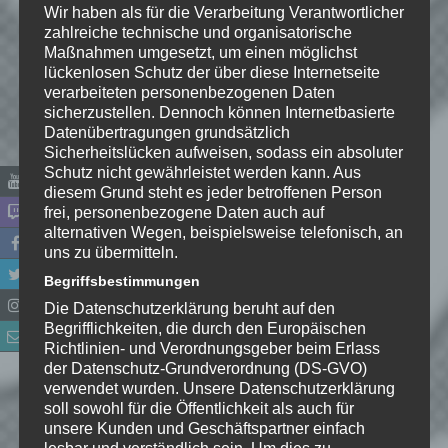
Wir haben als für die Verarbeitung Verantwortlicher
zahlreiche technische und organisatorische
Maßnahmen umgesetzt, um einen möglichst
lückenlosen Schutz der über diese Internetseite
verarbeiteten personenbezogenen Daten
sicherzustellen. Dennoch können Internetbasierte
Datenübertragungen grundsätzlich
Sicherheitslücken aufweisen, sodass ein absoluter
Schutz nicht gewährleistet werden kann. Aus
Name
*
diesem Grund steht es jeder betroffenen Person
frei, personenbezogene Daten auch auf
E-Mail-Adresse
*
alternativen Wegen, beispielsweise telefonisch, an
uns zu übermitteln.
Begriffsbestimmungen
Website
Die Datenschutzerklärung beruht auf den
Begrifflichkeiten, die durch den Europäischen
*
Ich habe die
Richtlinien- und Verordnungsgeber beim Erlass
Datenschutzerklärung
zur
der Datenschutz-Grundverordnung (DS-GVO)
Kenntnis genommen. Ich stimme
verwendet wurden. Unsere Datenschutzerklärung
zu, dass meine Angaben dauerhaft
soll sowohl für die Öffentlichkeit als auch für
gespeichert werden.
unsere Kunden und Geschäftspartner einfach