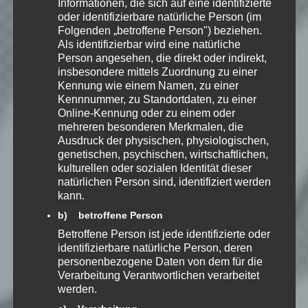
Informationen, die sich auf eine identifizierte
oder identifizierbare natürliche Person (im
Folgenden „betroffene Person") beziehen.
Als identifizierbar wird eine natürliche
Person angesehen, die direkt oder indirekt,
Name
*
insbesondere mittels Zuordnung zu einer
Kennung wie einem Namen, zu einer
Kennnummer, zu Standortdaten, zu einer
E-Mail-Adresse
*
Online-Kennung oder zu einem oder
mehreren besonderen Merkmalen, die
Ausdruck der physischen, physiologischen,
Website
genetischen, psychischen, wirtschaftlichen,
kulturellen oder sozialen Identität dieser
*
Ich habe die
natürlichen Person sind, identifiziert werden
Datenschutzerklärung
zur
kann.
Kenntnis genommen. Ich stimme
b) betroffene Person
zu, dass meine Angaben dauerhaft
Betroffene Person ist jede identifizierte oder
gespeichert werden.
identifizierbare natürliche Person, deren
personenbezogene Daten von dem für die
Verarbeitung Verantwortlichen verarbeitet
Benachrichtige mich über
werden.
nachfolgende Kommentare via E-