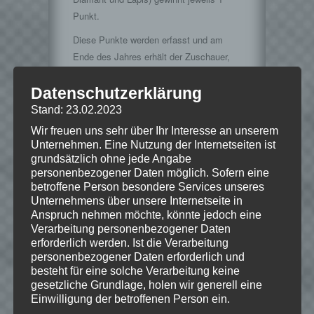
Punkt.
Diese Punkte werden erfasst und am
Ende des Jahres erhält der Zuschauer,
der die meisten Punkte hat einen Preis.
Was es sein wird? Lasst euch
Datenschutzerklärung
überraschen!
Stand: 23.02.2023
Wir freuen uns sehr über Ihr Interesse an unserem
Unternehmen. Eine Nutzung der Internetseiten ist
Spiel
grundsätzlich ohne jede Angabe
personenbezogener Daten möglich. Sofern eine
betroffene Person besondere Services unseres
Unternehmens über unsere Internetseite in
Anspruch nehmen möchte, könnte jedoch eine
Verarbeitung personenbezogener Daten
erforderlich werden. Ist die Verarbeitung
personenbezogener Daten erforderlich und
★ Minecraft ★
besteht für eine solche Verarbeitung keine
gesetzliche Grundlage, holen wir generell eine
Minecraft ist ein Indie Open-World-
Einwilligung der betroffenen Person ein.
Spiel von Mojang