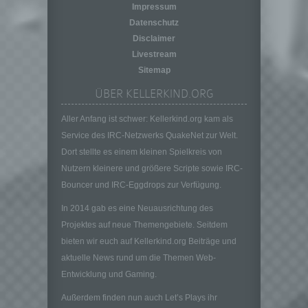
Impressum
h) Auftragsverarbeiter
Datenschutz
Auftragsverarbeiter ist eine natürliche oder
Disclaimer
juristische Person, Behörde, Einrichtung
oder andere Stelle, die personenbezogene
Livestream
Daten im Auftrag des Verantwortlichen
Sitemap
verarbeitet.
ÜBER KELLERKIND.ORG
i) Empfänger
Aller Anfang ist schwer: Kellerkind.org kam als
Empfänger ist eine natürliche oder juristische
Person, Behörde, Einrichtung oder andere
Service des IRC-Netzwerks QuakeNet zur Welt.
Stelle, der personenbezogene Daten
Dort stellte es einem kleinen Spielkreis von
offengelegt werden, unabhängig davon, ob
Nutzern kleinere und größere Scripte sowie IRC-
es sich bei ihr um einen Dritten handelt oder
Bouncer und IRC-Eggdrops zur Verfügung.
nicht. Behörden, die im Rahmen eines
bestimmten Untersuchungsauftrags nach
In 2014 gab es eine Neuausrichtung des
dem Unionsrecht oder dem Recht der
Projektes auf neue Themengebiete. Seitdem
Mitgliedstaaten möglicherweise
bieten wir euch auf Kellerkind.org Beiträge und
personenbezogene Daten erhalten, gelten
jedoch nicht als Empfänger.
aktuelle News rund um die Themen Web-
Entwicklung und Gaming.
j) Dritter
Dritter ist eine natürliche oder juristische
Außerdem finden nun auch Let’s Plays ihr