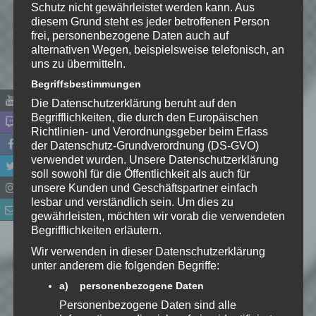
Schutz nicht gewährleistet werden kann. Aus
Wie gefällt dir dieser Beitrag?
diesem Grund steht es jeder betroffenen Person
frei, personenbezogene Daten auch auf
Klicke hier und lasse
alternativen Wegen, beispielsweise telefonisch, an
eine Bewertung da!
uns zu übermitteln.
Begriffsbestimmungen
Die Datenschutzerklärung beruht auf den
Schreibe einen Kommentar
Begrifflichkeiten, die durch den Europäischen
Richtlinien- und Verordnungsgeber beim Erlass
Deine E-Mail-Adresse wird nicht
der Datenschutz-Grundverordnung (DS-GVO)
veröffentlicht.
Erforderliche Felder
verwendet wurden. Unsere Datenschutzerklärung
sind mit
*
markiert
soll sowohl für die Öffentlichkeit als auch für
unsere Kunden und Geschäftspartner einfach
Kommentar
*
lesbar und verständlich sein. Um dies zu
gewährleisten, möchten wir vorab die verwendeten
Begrifflichkeiten erläutern.
Wir verwenden in dieser Datenschutzerklärung
unter anderem die folgenden Begriffe:
a) personenbezogene Daten
Personenbezogene Daten sind alle