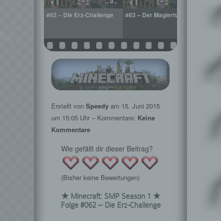
ved the
#62 – Die Erz-Challenge
#63 – Der Magierturm
#64 –
Erstellt von
Speedy
am
15. Juni 2015
um 15:05 Uhr – Kommentare:
Keine
Kommentare
Wie gefällt dir dieser Beitrag?
(Bisher keine Bewertungen)
★ Minecraft: SMP Season 1 ★
Folge #062 – Die Erz-Challenge