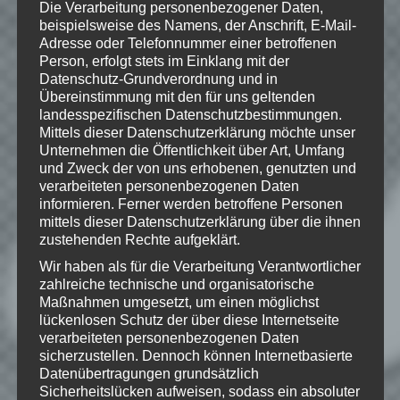
Die Verarbeitung personenbezogener Daten,
Offizielle
beispielsweise des Namens, der Anschrift, E-Mail-
Adresse oder Telefonnummer einer betroffenen
Seite:
https://minecraft.net/
Person, erfolgt stets im Einklang mit der
Datenschutz-Grundverordnung und in
Übereinstimmung mit den für uns geltenden
landesspezifischen Datenschutzbestimmungen.
Hinweise
Mittels dieser Datenschutzerklärung möchte unser
Unternehmen die Öffentlichkeit über Art, Umfang
und Zweck der von uns erhobenen, genutzten und
Wenn Dir das Spiel gefällt,
verarbeiteten personenbezogenen Daten
unterstütze bitte die Entwickler und
informieren. Ferner werden betroffene Personen
kaufe Dir das Spiel im Original!
mittels dieser Datenschutzerklärung über die ihnen
zustehenden Rechte aufgeklärt.
Mojang:
https://minecraft.net/
Wir haben als für die Verarbeitung Verantwortlicher
zahlreiche technische und organisatorische
Maßnahmen umgesetzt, um einen möglichst
lückenlosen Schutz der über diese Internetseite
© 2009-2015. "Minecraft" is a trademark
verarbeiteten personenbezogenen Daten
of Mojang AB
sicherzustellen. Dennoch können Internetbasierte
Datenübertragungen grundsätzlich
Sicherheitslücken aufweisen, sodass ein absoluter