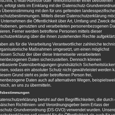
nschrift, E-Mail-Adresse oder Telefonnummer einer betroffenen
n, erfolgt stets im Einklang mit der Datenschutz-Grundverordnu
N64) –
#8 – AGE OF EMPIRES II HD –
n Übereinstimmung mit den für uns geltenden landesspezifisch
TEIL 1
schutzbestimmungen. Mittels dieser Datenschutzerklärung mö
Uhr
Von
EmKa
am 12.04.2015 um 14:05 Uhr
 Unternehmen die Öffentlichkeit über Art, Umfang und Zweck de
NNTAG
VIDEO-BEITRAG
»
RETRO-SONNTAG
rhobenen, genutzten und verarbeiteten personenbezogenen Da
Weiterlesen
Weiterlesen
mieren. Ferner werden betroffene Personen mittels dieser
schutzerklärung über die ihnen zustehenden Rechte aufgeklärt
aben als für die Verarbeitung Verantwortlicher zahlreiche techn
rganisatorische Maßnahmen umgesetzt, um einen möglichst
nlosen Schutz der über diese Internetseite verarbeiteten
nenbezogenen Daten sicherzustellen. Dennoch können
netbasierte Datenübertragungen grundsätzlich Sicherheitslücke
I HD –
#10 – COMMAND & CONQUER –
isen, sodass ein absoluter Schutz nicht gewährleistet werden k
RENEGADE
iesem Grund steht es jeder betroffenen Person frei,
Uhr
Von
EmKa
am 26.04.2015 um 14:05 Uhr
nenbezogene Daten auch auf alternativen Wegen, beispielswe
NNTAG
VIDEO-BEITRAG
»
RETRO-SONNTAG
onisch, an uns zu übermitteln.
Weiterlesen
Weiterlesen
ffsbestimmungen
atenschutzerklärung beruht auf den Begrifflichkeiten, die durch
äischen Richtlinien- und Verordnungsgeber beim Erlass der
schutz-Grundverordnung (DS-GVO) verwendet wurden. Unser
schutzerklärung soll sowohl für die Öffentlichkeit als auch für u