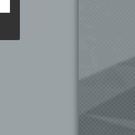
hren
en,
die
oder
tung.
er
ung
hen,
ng,
essen,