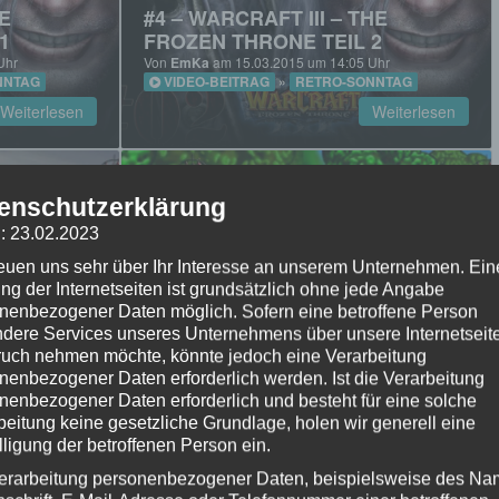
HE
#4 – WARCRAFT III – THE
1
FROZEN THRONE TEIL 2
Uhr
Von
EmKa
am 15.03.2015 um 14:05 Uhr
NNTAG
VIDEO-BEITRAG
»
RETRO-SONNTAG
Weiterlesen
Weiterlesen
enschutzerklärung
: 23.02.2023
reuen uns sehr über Ihr Interesse an unserem Unternehmen. Ein
#6 – BANJO KAZOOIE (N64) –
ng der Internetseiten ist grundsätzlich ohne jede Angabe
2
TEIL 1
nenbezogener Daten möglich. Sofern eine betroffene Person
Uhr
Von
EmKa
am 29.03.2015 um 14:05 Uhr
dere Services unseres Unternehmens über unsere Internetseite
AG
VIDEO-BEITRAG
»
RETRO-SONNTAG
uch nehmen möchte, könnte jedoch eine Verarbeitung
Weiterlesen
Weiterlesen
nenbezogener Daten erforderlich werden. Ist die Verarbeitung
nenbezogener Daten erforderlich und besteht für eine solche
beitung keine gesetzliche Grundlage, holen wir generell eine
lligung der betroffenen Person ein.
erarbeitung personenbezogener Daten, beispielsweise des Na