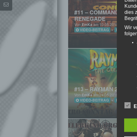
Kunde
#11 – COMMAND & CO
dies 
RENEGADE
Begrif
Von
EmKa
am 10.05.2015 um 14:05 
Wir v
VIDEO-BEITRAG
»
RETRO-SO
folge
#13 – RAYMAN 2
Von
EmKa
am 24.05.2015 um 14:05 
VIDEO-BEITRAG
»
RETRO-SO
E