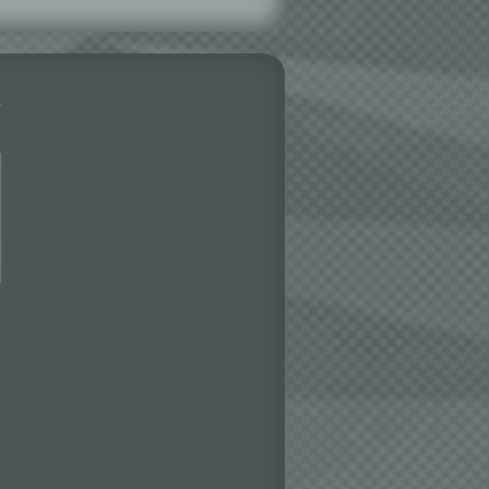
ser
aten
e
fern
n und
e
esen
ie
andere
 und
det.
o kann
echt