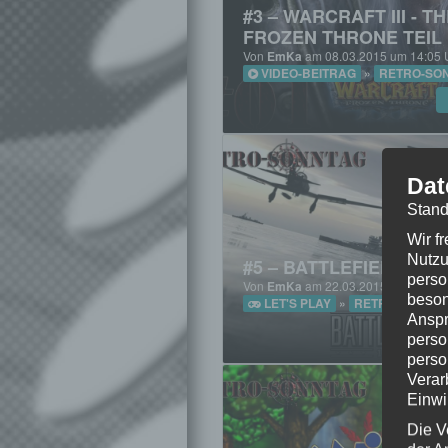
#3 – WARCRAFT III - T
FROZEN THRONE TEIL 
Von
EmKa
am 08.03.2015 um 14:05 
VIDEO-BEITRAG
»
RETRO-SO
Dat
Stand
Wir f
Nutzu
#5 – BATTLEFIELD 194
perso
Von
EmKa
am 22.03.2015 um 14:05 
beson
LET'S PLAY
»
RETRO-SONNT
Anspr
perso
perso
Verar
Einwi
Die V