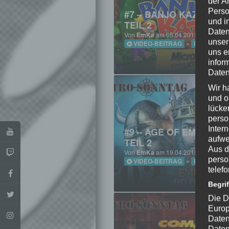
der A
Perso
#7 – BANJO KAZOOIE (
und i
TEIL 2
Daten
Von
EmKa
am 05.04.2015 um 14:05 
unser
VIDEO-BEITRAG
»
RETRO-SO
uns e
infor
Daten
Wir h
und o
lücke
perso
Inter
#9 – AGE OF EMPIRES I
aufwe
TEIL 2
Aus d
Von
EmKa
am 19.04.2015 um 14:05 
perso
VIDEO-BEITRAG
»
RETRO-SO
telef
Begri
Die D
Europ
Daten
Daten