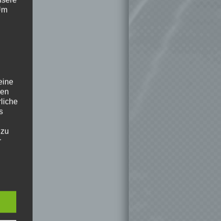
 Um
eine
den
rliche
s
 zu
r
lichen
 die