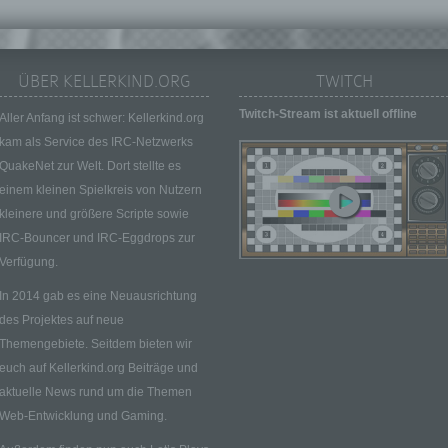
Zuverlässigkeit, Verhalten, Aufenthaltsort oder Ortswechsel die
natürlichen Person zu analysieren oder vorherzusagen.
f) Pseudonymisierung
ÜBER KELLERKIND.ORG
TWITCH
Pseudonymisierung ist die Verarbeitung personenbezogener D
in einer Weise, auf welche die personenbezogenen Daten ohn
Twitch-Stream ist aktuell offline
Aller Anfang ist schwer: Kellerkind.org
Hinzuziehung zusätzlicher Informationen nicht mehr einer
kam als Service des IRC-Netzwerks
spezifischen betroffenen Person zugeordnet werden können, so
QuakeNet zur Welt. Dort stellte es
diese zusätzlichen Informationen gesondert aufbewahrt werde
technischen und organisatorischen Maßnahmen unterliegen, di
einem kleinen Spielkreis von Nutzern
gewährleisten, dass die personenbezogenen Daten nicht einer
kleinere und größere Scripte sowie
identifizierten oder identifizierbaren natürlichen Person zugewi
IRC-Bouncer und IRC-Eggdrops zur
werden.
Verfügung.
g) Verantwortlicher oder für die Verarbeitung Verantwortlicher
In 2014 gab es eine Neuausrichtung
Verantwortlicher oder für die Verarbeitung Verantwortlicher ist d
des Projektes auf neue
natürliche oder juristische Person, Behörde, Einrichtung oder 
Stelle, die allein oder gemeinsam mit anderen über die Zwecke
Themengebiete. Seitdem bieten wir
Mittel der Verarbeitung von personenbezogenen Daten entschei
euch auf Kellerkind.org Beiträge und
Sind die Zwecke und Mittel dieser Verarbeitung durch das
aktuelle News rund um die Themen
Unionsrecht oder das Recht der Mitgliedstaaten vorgegeben, s
Web-Entwicklung und Gaming.
der Verantwortliche beziehungsweise können die bestimmten
Kriterien seiner Benennung nach dem Unionsrecht oder dem R