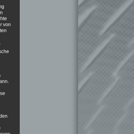
ng
en
chte
r von
ten
.
ische
n
ann.
ise
 den
e
nsere