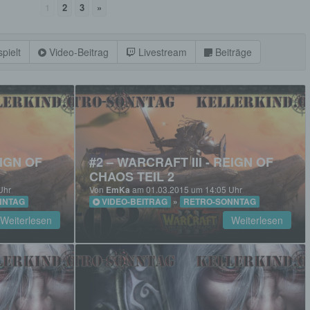
1
2
3
»
pielt
Video-Beitrag
Livestream
Beiträge
EIGN OF
#2 – WARCRAFT III - REIGN OF
CHAOS TEIL 2
Uhr
Von
EmKa
am 01.03.2015 um 14:05 Uhr
NNTAG
VIDEO-BEITRAG
»
RETRO-SONNTAG
Weiterlesen
Weiterlesen