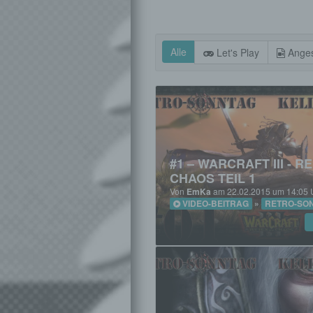
Alle
Let's Play
Anges
#1 – WARCRAFT III - R
CHAOS TEIL 1
Von
EmKa
am 22.02.2015 um 14:05 
VIDEO-BEITRAG
»
RETRO-SO