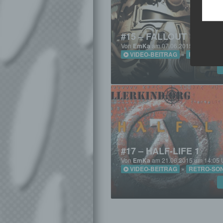
#15 – FALLOUT 1
Von
EmKa
am 07.06.2015 um 14:05 
VIDEO-BEITRAG
»
RETRO-SO
#17 – HALF-LIFE 1
Von
EmKa
am 21.06.2015 um 14:05 
VIDEO-BEITRAG
»
RETRO-SO