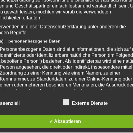
n und Geschäftspartner einfach lesbar und verständlich sein.
NQUER –
zu gewährleisten, möchten wir vorab die verwendeten
#12 – WORMS ARMAGEDDON
flichkeiten erläutern.
Uhr
Von
EmKa
am 17.05.2015 um 14:00 Uhr
erwenden in dieser Datenschutzerklärung unter anderem die
NNTAG
VIDEO-BEITRAG
»
RETRO-SONNTAG
nden Begriffe:
Weiterlesen
Weiterlesen
a) personenbezogene Daten
Personenbezogene Daten sind alle Informationen, die sich auf 
identifizierte oder identifizierbare natürliche Person (im Folgen
„betroffene Person") beziehen. Als identifizierbar wird eine natü
Person angesehen, die direkt oder indirekt, insbesondere mittel
Zuordnung zu einer Kennung wie einem Namen, zu einer
Kennnummer, zu Standortdaten, zu einer Online-Kennung oder
#14 – NEED FOR SPEED
einem oder mehreren besonderen Merkmalen, die Ausdruck de
UNDERGROUND
physischen, physiologischen, genetischen, psychischen,
Uhr
Von
EmKa
am 31.05.2015 um 14:05 Uhr
wirtschaftlichen, kulturellen oder sozialen Identität dieser natür
NNTAG
VIDEO-BEITRAG
»
RETRO-SONNTAG
Person sind, identifiziert werden kann.
ssenziell
Externe Dienste
Weiterlesen
Weiterlesen
b) betroffene Person
Betroffene Person ist jede identifizierte oder identifizierbare
✓ Akzeptieren
natürliche Person, deren personenbezogene Daten von dem für
Verarbeitung Verantwortlichen verarbeitet werden.