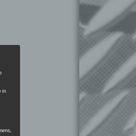
e
 in
mens,