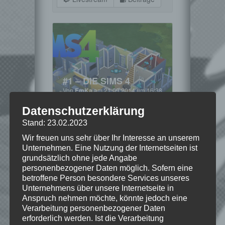
#1 – DIE SIMS 4
Von
EmKa
am 21.09.2014 um 16:38
Uhr
BEITRÄGE
»
ANGESPIELT
Datenschutzerklärung
Weiterlesen
Stand: 23.02.2023
Wir freuen uns sehr über Ihr Interesse an unserem
Spiel-Details zu:
Unternehmen. Eine Nutzung der Internetseiten ist
grundsätzlich ohne jede Angabe
Die Sims 4
personenbezogener Daten möglich. Sofern eine
betroffene Person besondere Services unseres
Unternehmens über unsere Internetseite in
Anspruch nehmen möchte, könnte jedoch eine
Verarbeitung personenbezogener Daten
erforderlich werden. Ist die Verarbeitung