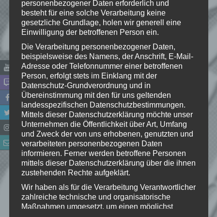
Spieltitel:
personenbezogener Daten erforderlich und
besteht für eine solche Verarbeitung keine
Die Sims 4
gesetzliche Grundlage, holen wir generell eine
Entwickler:
Einwilligung der betroffenen Person ein.
The Sims Studio, Maxis
Die Verarbeitung personenbezogener Daten,
Publisher:
beispielsweise des Namens, der Anschrift, E-Mail-
Electronic Arts
Adresse oder Telefonnummer einer betroffenen
Genre:
Person, erfolgt stets im Einklang mit der
Lebenssimulation
Datenschutz-Grundverordnung und in
Plattformen:
Übereinstimmung mit den für uns geltenden
landesspezifischen Datenschutzbestimmungen.
Windows, OS X, PlayStation 4, Xbox One
Mittels dieser Datenschutzerklärung möchte unser
Release:
Unternehmen die Öffentlichkeit über Art, Umfang
2014
und Zweck der von uns erhobenen, genutzten und
verarbeiteten personenbezogenen Daten
informieren. Ferner werden betroffene Personen
mittels dieser Datenschutzerklärung über die ihnen
zustehenden Rechte aufgeklärt.
Wir haben als für die Verarbeitung Verantwortlicher
INFORMATIONEN
zahlreiche technische und organisatorische
Maßnahmen umgesetzt, um einen möglichst
Über uns
lückenlosen Schutz der über diese Internetseite