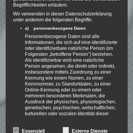
Mail.
Begrifflichkeiten erläutern.
Wir verwenden in dieser Datenschutzerklärung
unter anderem die folgenden Begriffe:
Benachrichtige mich über neue
a) personenbezogene Daten
Beiträge via E-Mail.
Personenbezogene Daten sind alle
Informationen, die sich auf eine identifizierte
oder identifizierbare natürliche Person (im
Folgenden „betroffene Person") beziehen.
Als identifizierbar wird eine natürliche
Speedy
Person angesehen, die direkt oder indirekt,
Ich spiele leidenschaftlich
insbesondere mittels Zuordnung zu einer
gerne Strategie, Aufbau und
Kennung wie einem Namen, zu einer
Puzzle-Spiele. Als Gründer
Kennnummer, zu Standortdaten, zu einer
von Kellerkind.org biete ich
Online-Kennung oder zu einem oder
Berichte zu meinen Spiele-Favoriten und
mehreren besonderen Merkmalen, die
Tutorials zu Themen rund um Web-
Ausdruck der physischen, physiologischen,
Entwicklung.
genetischen, psychischen, wirtschaftlichen,
Erfahre mehr über Speedy auf:
kulturellen oder sozialen Identität dieser
natürlichen Person sind, identifiziert werden
kann.
Essenziell
Externe Dienste