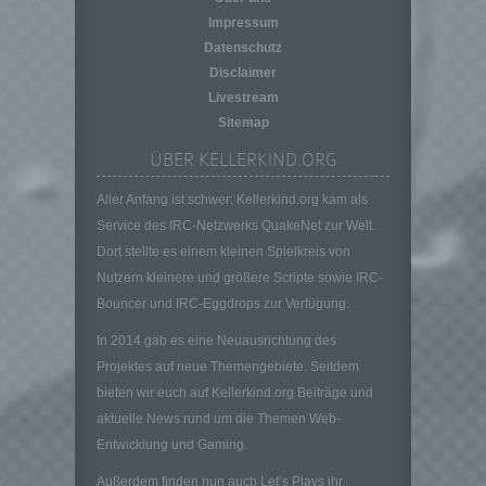
auf welche die personenbezogenen Daten
Impressum
ohne Hinzuziehung zusätzlicher
Datenschutz
Informationen nicht mehr einer spezifischen
Disclaimer
betroffenen Person zugeordnet werden
Livestream
können, sofern diese zusätzlichen
Sitemap
Informationen gesondert aufbewahrt werden
und technischen und organisatorischen
ÜBER KELLERKIND.ORG
Maßnahmen unterliegen, die gewährleisten,
dass die personenbezogenen Daten nicht
Aller Anfang ist schwer: Kellerkind.org kam als
einer identifizierten oder identifizierbaren
Service des IRC-Netzwerks QuakeNet zur Welt.
natürlichen Person zugewiesen werden.
Dort stellte es einem kleinen Spielkreis von
g) Verantwortlicher oder für die Verarbeitung
Nutzern kleinere und größere Scripte sowie IRC-
Verantwortlicher
Bouncer und IRC-Eggdrops zur Verfügung.
Verantwortlicher oder für die Verarbeitung
Verantwortlicher ist die natürliche oder
In 2014 gab es eine Neuausrichtung des
juristische Person, Behörde, Einrichtung
Projektes auf neue Themengebiete. Seitdem
oder andere Stelle, die allein oder
bieten wir euch auf Kellerkind.org Beiträge und
gemeinsam mit anderen über die Zwecke
aktuelle News rund um die Themen Web-
und Mittel der Verarbeitung von
personenbezogenen Daten entscheidet.
Entwicklung und Gaming.
Sind die Zwecke und Mittel dieser
Außerdem finden nun auch Let’s Plays ihr