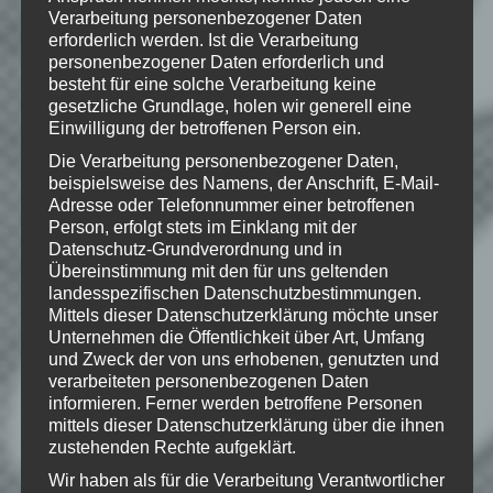
Verarbeitung personenbezogener Daten
erforderlich werden. Ist die Verarbeitung
Wie gefällt dir dieser Beitrag?
personenbezogener Daten erforderlich und
Klicke hier und lasse
besteht für eine solche Verarbeitung keine
eine Bewertung da!
gesetzliche Grundlage, holen wir generell eine
Einwilligung der betroffenen Person ein.
Die Verarbeitung personenbezogener Daten,
beispielsweise des Namens, der Anschrift, E-Mail-
Schreibe einen Kommentar
Adresse oder Telefonnummer einer betroffenen
Deine E-Mail-Adresse wird nicht
Person, erfolgt stets im Einklang mit der
veröffentlicht.
Erforderliche Felder
Datenschutz-Grundverordnung und in
Übereinstimmung mit den für uns geltenden
sind mit
*
markiert
landesspezifischen Datenschutzbestimmungen.
Kommentar
*
Mittels dieser Datenschutzerklärung möchte unser
Unternehmen die Öffentlichkeit über Art, Umfang
und Zweck der von uns erhobenen, genutzten und
verarbeiteten personenbezogenen Daten
informieren. Ferner werden betroffene Personen
mittels dieser Datenschutzerklärung über die ihnen
zustehenden Rechte aufgeklärt.
Wir haben als für die Verarbeitung Verantwortlicher