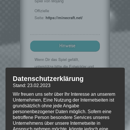
Spiel von Mojang
Offizielle
Seite:
https://minecraft.net/
Hinweise
Wenn Dir das Spiel gefällt,
unterstütze bitte die Entwickler und
kaufe Dir das Spiel im Original!
Datenschutzerklärung
Mojang:
https://minecraft.net/
Stand: 23.02.2023
Wir freuen uns sehr über Ihr Interesse an unserem
Unternehmen. Eine Nutzung der Internetseiten ist
grundsätzlich ohne jede Angabe
© 2009-2015. "Minecraft" is a trademark
personenbezogener Daten möglich. Sofern eine
of Mojang AB
betroffene Person besondere Services unseres
Unternehmens über unsere Internetseite in
Anspruch nehmen möchte, könnte jedoch eine