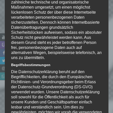
zahlreiche technische und organisatorische
Maßnahmen umgesetzt, um einen möglichst
lückenlosen Schutz der über diese Internetseite
verarbeiteten personenbezogenen Daten
sicherzustellen. Dennoch können Internetbasierte
Name
*
Datenübertragungen grundsätzlich
Sicherheitslücken aufweisen, sodass ein absoluter
Schutz nicht gewährleistet werden kann. Aus
E-Mail-Adresse
*
diesem Grund steht es jeder betroffenen Person
frei, personenbezogene Daten auch auf
alternativen Wegen, beispielsweise telefonisch, an
Website
uns zu übermitteln.
Begriffsbestimmungen
*
Ich habe die
Die Datenschutzerklärung beruht auf den
Datenschutzerklärung
zur
Begrifflichkeiten, die durch den Europäischen
Kenntnis genommen. Ich stimme
Richtlinien- und Verordnungsgeber beim Erlass
zu, dass meine Angaben dauerhaft
der Datenschutz-Grundverordnung (DS-GVO)
gespeichert werden.
verwendet wurden. Unsere Datenschutzerklärung
soll sowohl für die Öffentlichkeit als auch für
unsere Kunden und Geschäftspartner einfach
Benachrichtige mich über
lesbar und verständlich sein. Um dies zu
nachfolgende Kommentare via E-
gewährleisten, möchten wir vorab die verwendeten