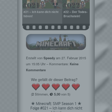
Rückkehr!
#21 – Ich kann dich nicht
#22 – Der Todes-
#23 –
hören!
Bruchstein!
Bruch
Solo S
Erstellt von
Speedy
am
27. Februar 2015
um 15:05 Uhr – Kommentare:
Keine
Kommentare
Wie gefällt dir dieser Beitrag?
(
2
Stimmen,
5,00
von 5)
★ Minecraft: SMP Season 1 ★
Folge #021 – Ich kann dich nicht