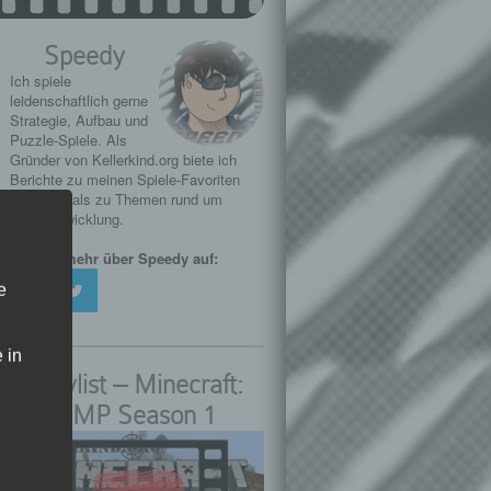
Speedy
Ich spiele
leidenschaftlich gerne
Strategie, Aufbau und
Puzzle-Spiele. Als
Gründer von Kellerkind.org biete ich
Berichte zu meinen Spiele-Favoriten
und Tutorials zu Themen rund um
Web-Entwicklung.
Erfahre mehr über Speedy auf:
e
 in
Playlist – Minecraft:
SMP Season 1