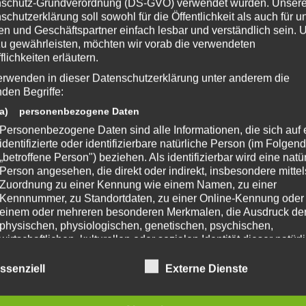
schutz-Grundverordnung (DS-GVO) verwendet wurden. Unser
schutzerklärung soll sowohl für die Öffentlichkeit als auch für u
n und Geschäftspartner einfach lesbar und verständlich sein.
zu gewährleisten, möchten wir vorab die verwendeten
flichkeiten erläutern.
rk of Mojang AB
erwenden in dieser Datenschutzerklärung unter anderem die
nden Begriffe:
a) personenbezogene Daten
 Beitrag?
Personenbezogene Daten sind alle Informationen, die sich auf 
identifizierte oder identifizierbare natürliche Person (im Folgen
e eine Bewertung da!
„betroffene Person") beziehen. Als identifizierbar wird eine natü
Person angesehen, die direkt oder indirekt, insbesondere mittel
Zuordnung zu einer Kennung wie einem Namen, zu einer
Kennnummer, zu Standortdaten, zu einer Online-Kennung oder
chreibe einen Kommentar
einem oder mehreren besonderen Merkmalen, die Ausdruck de
fentlicht.
Erforderliche Felder sind mit
*
markiert
physischen, physiologischen, genetischen, psychischen,
wirtschaftlichen, kulturellen oder sozialen Identität dieser natür
Person sind, identifiziert werden kann.
ssenziell
Externe Dienste
b) betroffene Person
Betroffene Person ist jede identifizierte oder identifizierbare
natürliche Person, deren personenbezogene Daten von dem für