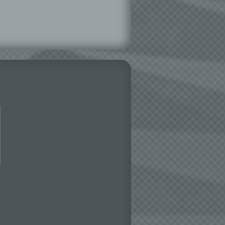
essen,
ser
aten
e
fern
n und
e
esen
ie
andere
 und
det.
o kann