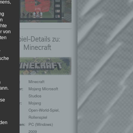
mens,
ng
en
chte
r von
ten
Spiel-Details zu:
Minecraft
.
ische
Spieltitel:
Minecraft
n
ann.
Entwickler:
Mojang Microsoft
Studios
ise
Publisher:
Mojang
Genre:
Open-World-Spiel,
Rollenspiel
 den
Plattformen:
PC (Windows)
Release:
2009