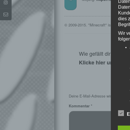
Daten
Daten
Kunde
dies 
Begrif
© 2009-2015. "Minecraft" is a tradema
Wir v
folge
Wie gefällt dir dieser
Klicke hier und lass
S
Deine E-Mail-Adresse wird nicht veröf
Kommentar
*
E