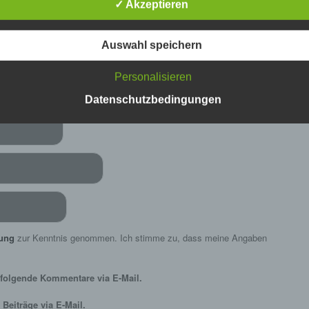
✓ Akzeptieren
Verarbeitung Verantwortlichen verarbeitet werden.
c) Verarbeitung
Auswahl speichern
Verarbeitung ist jeder mit oder ohne Hilfe automatisierter Verfa
ausgeführte Vorgang oder jede solche Vorgangsreihe im
Personalisieren
Zusammenhang mit personenbezogenen Daten wie das Erheb
das Erfassen, die Organisation, das Ordnen, die Speicherung, 
Datenschutzbedingungen
Anpassung oder Veränderung, das Auslesen, das Abfragen, die
Verwendung, die Offenlegung durch Übermittlung, Verbreitung 
eine andere Form der Bereitstellung, den Abgleich oder die
Verknüpfung, die Einschränkung, das Löschen oder die Vernich
d) Einschränkung der Verarbeitung
Einschränkung der Verarbeitung ist die Markierung gespeichert
personenbezogener Daten mit dem Ziel, ihre künftige Verarbeit
einzuschränken.
e) Profiling
rung
zur Kenntnis genommen. Ich stimme zu, dass meine Angaben
Profiling ist jede Art der automatisierten Verarbeitung
personenbezogener Daten, die darin besteht, dass diese
folgende Kommentare via E-Mail.
personenbezogenen Daten verwendet werden, um bestimmte
persönliche Aspekte, die sich auf eine natürliche Person bezie
Beiträge via E-Mail.
zu bewerten, insbesondere, um Aspekte bezüglich Arbeitsleistu