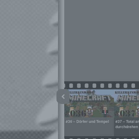
aus
#35 – Höhlen und Wüsten
#36 – Dörfer und Tempel
#37 – Total 
durchdrehen