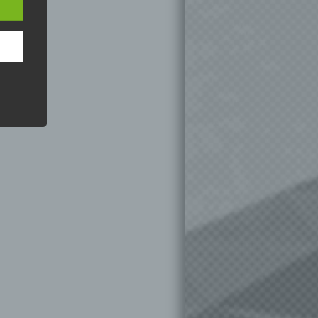
hren
en,
die
oder
tung.
er
ung
hen,
ng,