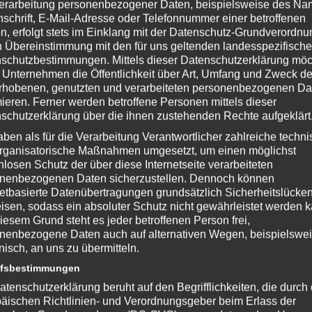
erarbeitung personenbezogener Daten, beispielsweise des Na
pel und Dörfer. Eisenfarm, wir kommen 🙂
nschrift, E-Mail-Adresse oder Telefonnummer einer betroffenen
n, erfolgt stets im Einklang mit der Datenschutz-Grundverordnu
n Übereinstimmung mit den für uns geltenden landesspezifisch
schutzbestimmungen. Mittels dieser Datenschutzerklärung mö
 Unternehmen die Öffentlichkeit über Art, Umfang und Zweck de
rhobenen, genutzten und verarbeiteten personenbezogenen Da
mieren. Ferner werden betroffene Personen mittels dieser
schutzerklärung über die ihnen zustehenden Rechte aufgeklärt
aben als für die Verarbeitung Verantwortlicher zahlreiche techn
rganisatorische Maßnahmen umgesetzt, um einen möglichst
nlosen Schutz der über diese Internetseite verarbeiteten
nenbezogenen Daten sicherzustellen. Dennoch können
-World-Spiel von Mojang
netbasierte Datenübertragungen grundsätzlich Sicherheitslücke
isen, sodass ein absoluter Schutz nicht gewährleistet werden k
craft.net/
iesem Grund steht es jeder betroffenen Person frei,
nenbezogene Daten auch auf alternativen Wegen, beispielswe
onisch, an uns zu übermitteln.
ffsbestimmungen
nterstütze bitte die Entwickler und kaufe Dir das Spiel im Original!
atenschutzerklärung beruht auf den Begrifflichkeiten, die durch
äischen Richtlinien- und Verordnungsgeber beim Erlass der
et/