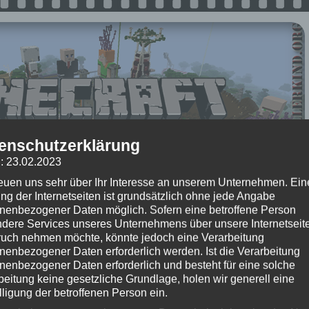
enschutzerklärung
: 23.02.2023
2015
um 15:05 Uhr – Kommentare:
Keine Kommentare
reuen uns sehr über Ihr Interesse an unserem Unternehmen. Ein
 Beitrag?
ng der Internetseiten ist grundsätzlich ohne jede Angabe
nenbezogener Daten möglich. Sofern eine betroffene Person
(Bisher keine Bewertungen)
dere Services unseres Unternehmens über unsere Internetseite
uch nehmen möchte, könnte jedoch eine Verarbeitung
inecraft: SMP Season 1 ★
nenbezogener Daten erforderlich werden. Ist die Verarbeitung
nenbezogener Daten erforderlich und besteht für eine solche
e #036 – Dörfer und Tempel
beitung keine gesetzliche Grundlage, holen wir generell eine
lligung der betroffenen Person ein.
Play Together auf Kellerkind.org. EmKa und Speedy durchforsten weiter die