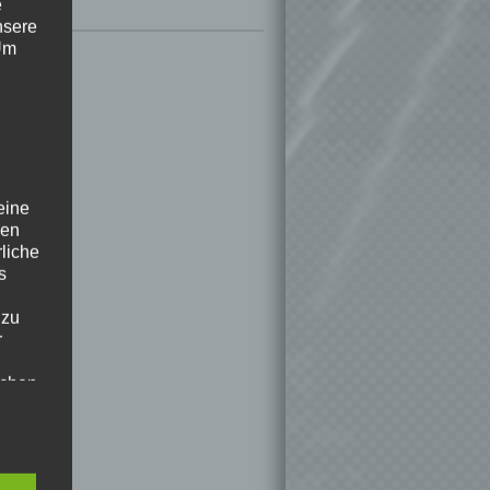
e
nsere
 Um
eine
den
rliche
s
 zu
r
lichen
 die