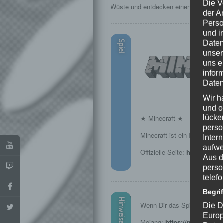
Die V
Wüste und entdecken einen Wüstentem
der A
Perso
und i
Spiel
Daten
unser
uns e
infor
Daten
Wir h
und o
lücke
★ Minecraft ★
perso
Minecraft ist ein Indie Open
Inter
aufwe
Offizielle Seite:
https://mine
Aus d
perso
telef
Begri
Hinweise
Wenn Dir das Spiel gefällt, u
Die D
Europ
Mojang:
https://minecraft.n