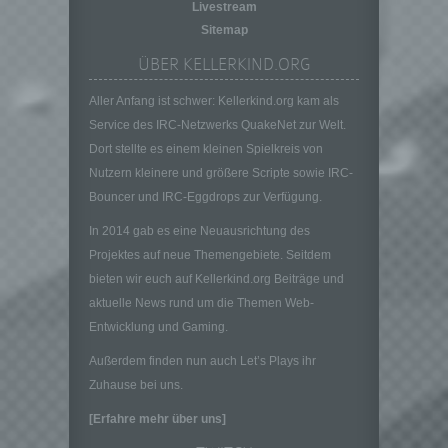
Livestream
ohne Hinzuziehung zusätzlicher
Informationen nicht mehr einer spezifischen
Sitemap
betroffenen Person zugeordnet werden
ÜBER KELLERKIND.ORG
können, sofern diese zusätzlichen
Informationen gesondert aufbewahrt werden
Aller Anfang ist schwer: Kellerkind.org kam als
und technischen und organisatorischen
Service des IRC-Netzwerks QuakeNet zur Welt.
Maßnahmen unterliegen, die gewährleisten,
dass die personenbezogenen Daten nicht
Dort stellte es einem kleinen Spielkreis von
einer identifizierten oder identifizierbaren
Nutzern kleinere und größere Scripte sowie IRC-
natürlichen Person zugewiesen werden.
Bouncer und IRC-Eggdrops zur Verfügung.
g) Verantwortlicher oder für die Verarbeitung
In 2014 gab es eine Neuausrichtung des
Verantwortlicher
Projektes auf neue Themengebiete. Seitdem
Verantwortlicher oder für die Verarbeitung
bieten wir euch auf Kellerkind.org Beiträge und
Verantwortlicher ist die natürliche oder
juristische Person, Behörde, Einrichtung
aktuelle News rund um die Themen Web-
oder andere Stelle, die allein oder
Entwicklung und Gaming.
gemeinsam mit anderen über die Zwecke
und Mittel der Verarbeitung von
Außerdem finden nun auch Let’s Plays ihr
personenbezogenen Daten entscheidet.
Zuhause bei uns.
Sind die Zwecke und Mittel dieser
[Erfahre mehr über uns]
Verarbeitung durch das Unionsrecht oder
das Recht der Mitgliedstaaten vorgegeben,