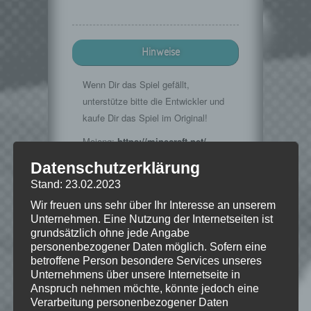
Hinweise
Wenn Dir das Spiel gefällt,
unterstütze bitte die Entwickler und
kaufe Dir das Spiel im Original!
Mojang:
https://minecraft.net/
Datenschutzerklärung
Stand: 23.02.2023
© 2009-2015. "Minecraft" is a trademark
Wir freuen uns sehr über Ihr Interesse an unserem
of Mojang AB
Unternehmen. Eine Nutzung der Internetseiten ist
grundsätzlich ohne jede Angabe
personenbezogener Daten möglich. Sofern eine
betroffene Person besondere Services unseres
Unternehmens über unsere Internetseite in
Wie gefällt dir dieser Beitrag?
Anspruch nehmen möchte, könnte jedoch eine
Klicke hier und lasse
Verarbeitung personenbezogener Daten