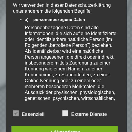
Wir verwenden in dieser Datenschutzerklärung
Beiträge via E-Mail.
unter anderem die folgenden Begriffe:
a) personenbezogene Daten
Personenbezogene Daten sind alle
Informationen, die sich auf eine identifizierte
Speedy
oder identifizierbare natürliche Person (im
Ich spiele leidenschaftlich
Folgenden „betroffene Person") beziehen.
gerne Strategie, Aufbau und
Als identifizierbar wird eine natürliche
Puzzle-Spiele. Als Gründer
Person angesehen, die direkt oder indirekt,
von Kellerkind.org biete ich
insbesondere mittels Zuordnung zu einer
Berichte zu meinen Spiele-Favoriten und
Kennung wie einem Namen, zu einer
Tutorials zu Themen rund um Web-
Kennnummer, zu Standortdaten, zu einer
Entwicklung.
Online-Kennung oder zu einem oder
mehreren besonderen Merkmalen, die
Erfahre mehr über Speedy auf:
Ausdruck der physischen, physiologischen,
genetischen, psychischen, wirtschaftlichen,
kulturellen oder sozialen Identität dieser
natürlichen Person sind, identifiziert werden
Essenziell
Externe Dienste
kann.
Playlist – Minecraft: SMP
b) betroffene Person
Season 1