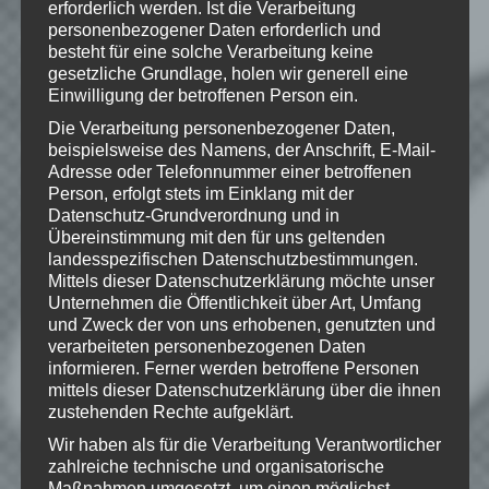
eine Bewertung da!
erforderlich werden. Ist die Verarbeitung
personenbezogener Daten erforderlich und
besteht für eine solche Verarbeitung keine
gesetzliche Grundlage, holen wir generell eine
Einwilligung der betroffenen Person ein.
Schreibe einen Kommentar
Die Verarbeitung personenbezogener Daten,
Deine E-Mail-Adresse wird nicht
beispielsweise des Namens, der Anschrift, E-Mail-
veröffentlicht.
Erforderliche Felder
Adresse oder Telefonnummer einer betroffenen
sind mit
*
markiert
Person, erfolgt stets im Einklang mit der
Datenschutz-Grundverordnung und in
Kommentar
*
Übereinstimmung mit den für uns geltenden
landesspezifischen Datenschutzbestimmungen.
Mittels dieser Datenschutzerklärung möchte unser
Unternehmen die Öffentlichkeit über Art, Umfang
und Zweck der von uns erhobenen, genutzten und
verarbeiteten personenbezogenen Daten
informieren. Ferner werden betroffene Personen
mittels dieser Datenschutzerklärung über die ihnen
zustehenden Rechte aufgeklärt.
Wir haben als für die Verarbeitung Verantwortlicher
zahlreiche technische und organisatorische
Maßnahmen umgesetzt, um einen möglichst