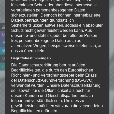
lückenlosen Schutz der über diese Internetseite
Name
*
verarbeiteten personenbezogenen Daten
sicherzustellen. Dennoch können Internetbasierte
E-Mail-Adresse
*
Datenübertragungen grundsätzlich
Sicherheitslücken aufweisen, sodass ein absoluter
Schutz nicht gewährleistet werden kann. Aus
Website
diesem Grund steht es jeder betroffenen Person
frei, personenbezogene Daten auch auf
alternativen Wegen, beispielsweise telefonisch, an
*
Ich habe die
uns zu übermitteln.
Datenschutzerklärung
zur
Kenntnis genommen. Ich stimme
Begriffsbestimmungen
zu, dass meine Angaben dauerhaft
Die Datenschutzerklärung beruht auf den
Begrifflichkeiten, die durch den Europäischen
gespeichert werden.
Richtlinien- und Verordnungsgeber beim Erlass
der Datenschutz-Grundverordnung (DS-GVO)
Benachrichtige mich über
verwendet wurden. Unsere Datenschutzerklärung
soll sowohl für die Öffentlichkeit als auch für
nachfolgende Kommentare via E-
unsere Kunden und Geschäftspartner einfach
Mail.
lesbar und verständlich sein. Um dies zu
gewährleisten, möchten wir vorab die verwendeten
Begrifflichkeiten erläutern.
Benachrichtige mich über neue