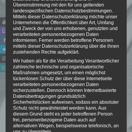
ARK: SURVIVAL EVOLVED
Übereinstimmung mit den für uns geltenden
landesspezifischen Datenschutzbestimmungen.
Weiterlesen
Mittels dieser Datenschutzerklärung möchte unser
Unternehmen die Öffentlichkeit über Art, Umfang
Spiel-Details zu:
und Zweck der von uns erhobenen, genutzten und
verarbeiteten personenbezogenen Daten
ARK: Survival Evolved
informieren. Ferner werden betroffene Personen
mittels dieser Datenschutzerklärung über die ihnen
zustehenden Rechte aufgeklärt.
Wir haben als für die Verarbeitung Verantwortlicher
zahlreiche technische und organisatorische
Maßnahmen umgesetzt, um einen möglichst
Spieltitel:
lückenlosen Schutz der über diese Internetseite
ARK: Survival Evolved
verarbeiteten personenbezogenen Daten
Entwickler:
sicherzustellen. Dennoch können Internetbasierte
Studio Wildcard, Abstraction, Virtual
Datenübertragungen grundsätzlich
Basement, Instinct Games, Efecto Studios,
Sicherheitslücken aufweisen, sodass ein absoluter
Schutz nicht gewährleistet werden kann. Aus
Instinct Games S.A.E.
diesem Grund steht es jeder betroffenen Person
Publisher:
frei, personenbezogene Daten auch auf
Studio Wildcard
alternativen Wegen, beispielsweise telefonisch, an
Genre:
uns zu übermitteln.