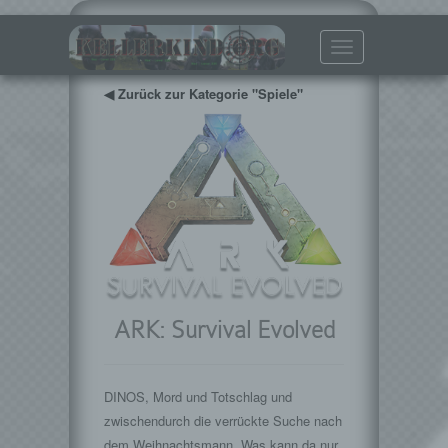
Toggle
navigation
◀ Zurück zur Kategorie "Spiele"
ARK: Survival Evolved
DINOS, Mord und Totschlag und
zwischendurch die verrückte Suche nach
dem Weihnachtsmann. Was kann da nur