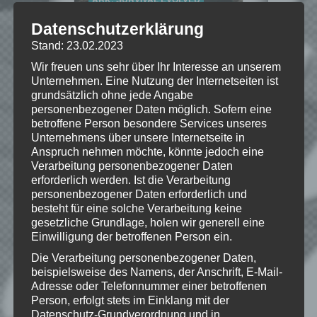
Weiterlesen
Datenschutzerklärung
Stand: 23.02.2023
Wir freuen uns sehr über Ihr Interesse an unserem
Unternehmen. Eine Nutzung der Internetseiten ist
#2 – BLUTIGE
grundsätzlich ohne jede Angabe
EXPEDITION
personenbezogener Daten möglich. Sofern eine
betroffene Person besondere Services unseres
Von
EmKa
am 25.12.2022 um 10:05
Uhr
Unternehmens über unsere Internetseite in
LET'S PLAY
»
Anspruch nehmen möchte, könnte jedoch eine
ARK: SURVIVAL EVOLVED
Verarbeitung personenbezogener Daten
erforderlich werden. Ist die Verarbeitung
Weiterlesen
personenbezogener Daten erforderlich und
besteht für eine solche Verarbeitung keine
gesetzliche Grundlage, holen wir generell eine
Einwilligung der betroffenen Person ein.
#3 – REXTASTISCHE
Die Verarbeitung personenbezogener Daten,
WEIHNACHTEN
beispielsweise des Namens, der Anschrift, E-Mail-
Adresse oder Telefonnummer einer betroffenen
Von
EmKa
am 26.12.2022 um 10:05
Uhr
Person, erfolgt stets im Einklang mit der
LET'S PLAY
»
Datenschutz-Grundverordnung und in