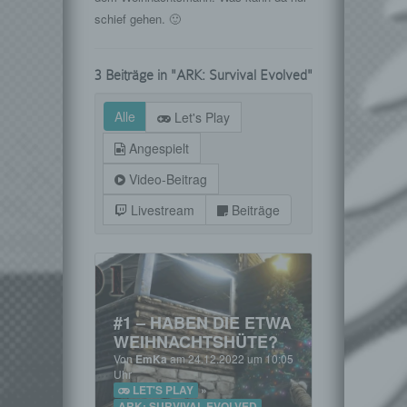
schief gehen. 🙂
3 Beiträge in "ARK: Survival Evolved"
Alle
Let's Play
Angespielt
Video-Beitrag
Livestream
Beiträge
#1 – HABEN DIE ETWA
WEIHNACHTSHÜTE?
Von
EmKa
am 24.12.2022 um 10:05
Uhr
LET'S PLAY
»
ARK: SURVIVAL EVOLVED