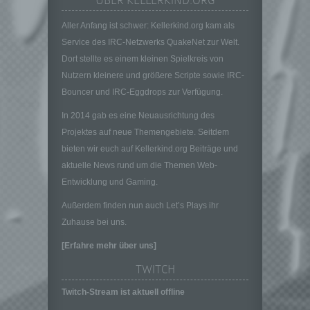
ÜBER KELLERKIND.ORG
insbesondere mittels Zuordnung zu einer
Kennung wie einem Namen, zu einer
Aller Anfang ist schwer: Kellerkind.org kam als
Kennnummer, zu Standortdaten, zu einer
Service des IRC-Netzwerks QuakeNet zur Welt.
Online-Kennung oder zu einem oder
Dort stellte es einem kleinen Spielkreis von
mehreren besonderen Merkmalen, die
Nutzern kleinere und größere Scripte sowie IRC-
Ausdruck der physischen, physiologischen,
genetischen, psychischen, wirtschaftlichen,
Bouncer und IRC-Eggdrops zur Verfügung.
kulturellen oder sozialen Identität dieser
In 2014 gab es eine Neuausrichtung des
natürlichen Person sind, identifiziert werden
kann.
Projektes auf neue Themengebiete. Seitdem
bieten wir euch auf Kellerkind.org Beiträge und
b) betroffene Person
aktuelle News rund um die Themen Web-
Betroffene Person ist jede identifizierte oder
Entwicklung und Gaming.
identifizierbare natürliche Person, deren
personenbezogene Daten von dem für die
Außerdem finden nun auch Let’s Plays ihr
Verarbeitung Verantwortlichen verarbeitet
Zuhause bei uns.
werden.
[Erfahre mehr über uns]
c) Verarbeitung
Verarbeitung ist jeder mit oder ohne Hilfe
TWITCH
automatisierter Verfahren ausgeführte
Twitch-Stream ist aktuell offline
Vorgang oder jede solche Vorgangsreihe im
Zusammenhang mit personenbezogenen