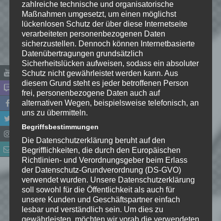
zahlreiche technische und organisatorische
Maßnahmen umgesetzt, um einen möglichst
lückenlosen Schutz der über diese Internetseite
verarbeiteten personenbezogenen Daten
sicherzustellen. Dennoch können Internetbasierte
Name
*
Datenübertragungen grundsätzlich
Sicherheitslücken aufweisen, sodass ein absoluter
Schutz nicht gewährleistet werden kann. Aus
E-Mail-Adresse
*
diesem Grund steht es jeder betroffenen Person
frei, personenbezogene Daten auch auf
alternativen Wegen, beispielsweise telefonisch, an
Website
uns zu übermitteln.
Begriffsbestimmungen
*
Ich habe die
Die Datenschutzerklärung beruht auf den
Datenschutzerklärung
zur
Begrifflichkeiten, die durch den Europäischen
Kenntnis genommen. Ich stimme
Richtlinien- und Verordnungsgeber beim Erlass
zu, dass meine Angaben dauerhaft
der Datenschutz-Grundverordnung (DS-GVO)
gespeichert werden.
verwendet wurden. Unsere Datenschutzerklärung
soll sowohl für die Öffentlichkeit als auch für
unsere Kunden und Geschäftspartner einfach
Benachrichtige mich über
lesbar und verständlich sein. Um dies zu
nachfolgende Kommentare via E-
gewährleisten, möchten wir vorab die verwendeten