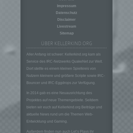
auf welche die personenbezogenen Daten
Impressum
ohne Hinzuziehung zusätzlicher
Datenschutz
Informationen nicht mehr einer spezifischen
Disclaimer
betroffenen Person zugeordnet werden
Livestream
können, sofern diese zusätzlichen
Sitemap
Informationen gesondert aufbewahrt werden
und technischen und organisatorischen
ÜBER KELLERKIND.ORG
Maßnahmen unterliegen, die gewährleisten,
dass die personenbezogenen Daten nicht
Aller Anfang ist schwer: Kellerkind.org kam als
einer identifizierten oder identifizierbaren
Service des IRC-Netzwerks QuakeNet zur Welt.
natürlichen Person zugewiesen werden.
Dort stellte es einem kleinen Spielkreis von
g) Verantwortlicher oder für die Verarbeitung
Nutzern kleinere und größere Scripte sowie IRC-
Verantwortlicher
Bouncer und IRC-Eggdrops zur Verfügung.
Verantwortlicher oder für die Verarbeitung
Verantwortlicher ist die natürliche oder
In 2014 gab es eine Neuausrichtung des
juristische Person, Behörde, Einrichtung
Projektes auf neue Themengebiete. Seitdem
oder andere Stelle, die allein oder
bieten wir euch auf Kellerkind.org Beiträge und
gemeinsam mit anderen über die Zwecke
aktuelle News rund um die Themen Web-
und Mittel der Verarbeitung von
personenbezogenen Daten entscheidet.
Entwicklung und Gaming.
Sind die Zwecke und Mittel dieser
Außerdem finden nun auch Let’s Plays ihr