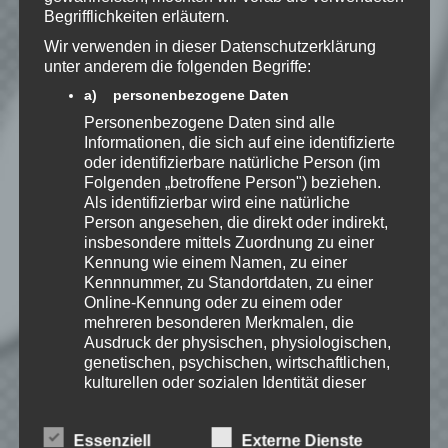
Mail.
Begrifflichkeiten erläutern.
Wir verwenden in dieser Datenschutzerklärung
unter anderem die folgenden Begriffe:
Benachrichtige mich über neue
a) personenbezogene Daten
Beiträge via E-Mail.
Personenbezogene Daten sind alle
Informationen, die sich auf eine identifizierte
oder identifizierbare natürliche Person (im
Folgenden „betroffene Person") beziehen.
Als identifizierbar wird eine natürliche
Speedy
Person angesehen, die direkt oder indirekt,
Ich spiele leidenschaftlich
insbesondere mittels Zuordnung zu einer
gerne Strategie, Aufbau und
Kennung wie einem Namen, zu einer
Puzzle-Spiele. Als Gründer
Kennnummer, zu Standortdaten, zu einer
von Kellerkind.org biete ich
Online-Kennung oder zu einem oder
Berichte zu meinen Spiele-Favoriten und
mehreren besonderen Merkmalen, die
Tutorials zu Themen rund um Web-
Ausdruck der physischen, physiologischen,
Entwicklung.
genetischen, psychischen, wirtschaftlichen,
Erfahre mehr über Speedy auf:
kulturellen oder sozialen Identität dieser
natürlichen Person sind, identifiziert werden
kann.
Essenziell
Externe Dienste