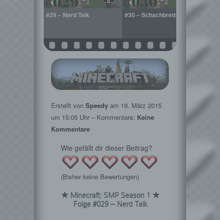
aum für das
#29 – Nerd Talk
#30 – Schachbretter
#31 –
Erstellt von
Speedy
am
18. März 2015
um 15:05 Uhr – Kommentare:
Keine
Kommentare
Wie gefällt dir dieser Beitrag?
(Bisher keine Bewertungen)
★ Minecraft: SMP Season 1 ★
Folge #029 – Nerd Talk