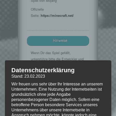
Spiel von Mojang
Offizielle
Seite:
https://minecraft.net/
Hinweise
Wenn Dir das Spiel gefällt,
unterstütze bitte die Entwickler und
kaufe Dir das Spiel im Original!
Datenschutzerklärung
Mojang:
https://minecraft.net/
Stand: 23.02.2023
Wir freuen uns sehr über Ihr Interesse an unserem
Unternehmen. Eine Nutzung der Internetseiten ist
grundsätzlich ohne jede Angabe
© 2009-2015. "Minecraft" is a trademark
personenbezogener Daten möglich. Sofern eine
of Mojang AB
betroffene Person besondere Services unseres
Unternehmens über unsere Internetseite in
Anspruch nehmen möchte, könnte jedoch eine