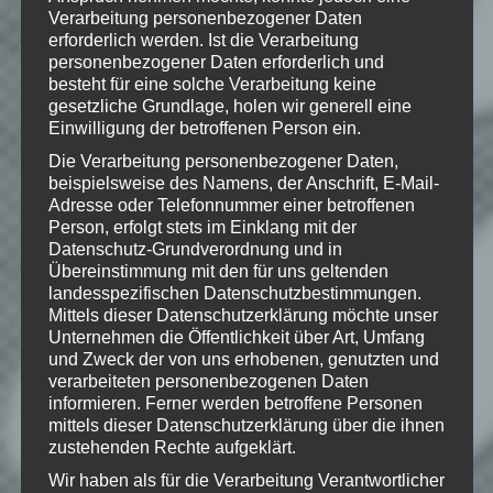
Verarbeitung personenbezogener Daten
erforderlich werden. Ist die Verarbeitung
Wie gefällt dir dieser Beitrag?
personenbezogener Daten erforderlich und
Klicke hier und lasse
besteht für eine solche Verarbeitung keine
eine Bewertung da!
gesetzliche Grundlage, holen wir generell eine
Einwilligung der betroffenen Person ein.
Die Verarbeitung personenbezogener Daten,
beispielsweise des Namens, der Anschrift, E-Mail-
Schreibe einen Kommentar
Adresse oder Telefonnummer einer betroffenen
Deine E-Mail-Adresse wird nicht
Person, erfolgt stets im Einklang mit der
veröffentlicht.
Erforderliche Felder
Datenschutz-Grundverordnung und in
Übereinstimmung mit den für uns geltenden
sind mit
*
markiert
landesspezifischen Datenschutzbestimmungen.
Kommentar
*
Mittels dieser Datenschutzerklärung möchte unser
Unternehmen die Öffentlichkeit über Art, Umfang
und Zweck der von uns erhobenen, genutzten und
verarbeiteten personenbezogenen Daten
informieren. Ferner werden betroffene Personen
mittels dieser Datenschutzerklärung über die ihnen
zustehenden Rechte aufgeklärt.
Wir haben als für die Verarbeitung Verantwortlicher