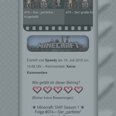
r Wand-
#74 – Der „perfekte“
#75 – Der große Knall
#76 –
Kugelwilli
zusc
Erstellt von
Speedy
am
15. Juli 2015
um
15:05 Uhr – Kommentare:
Keine
Kommentare
Wie gefällt dir dieser Beitrag?
(Bisher keine Bewertungen)
★ Minecraft: SMP Season 1 ★
Folge #074 – Der „perfekte“