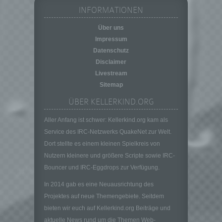
personenbezogener Daten in einer Weise,
INFORMATIONEN
auf welche die personenbezogenen Daten
Über uns
ohne Hinzuziehung zusätzlicher
Informationen nicht mehr einer spezifischen
Impressum
betroffenen Person zugeordnet werden
Datenschutz
können, sofern diese zusätzlichen
Disclaimer
Informationen gesondert aufbewahrt werden
Livestream
und technischen und organisatorischen
Sitemap
Maßnahmen unterliegen, die gewährleisten,
dass die personenbezogenen Daten nicht
ÜBER KELLERKIND.ORG
einer identifizierten oder identifizierbaren
natürlichen Person zugewiesen werden.
Aller Anfang ist schwer: Kellerkind.org kam als
Service des IRC-Netzwerks QuakeNet zur Welt.
g) Verantwortlicher oder für die Verarbeitung
Verantwortlicher
Dort stellte es einem kleinen Spielkreis von
Verantwortlicher oder für die Verarbeitung
Nutzern kleinere und größere Scripte sowie IRC-
Verantwortlicher ist die natürliche oder
Bouncer und IRC-Eggdrops zur Verfügung.
juristische Person, Behörde, Einrichtung
oder andere Stelle, die allein oder
In 2014 gab es eine Neuausrichtung des
gemeinsam mit anderen über die Zwecke
Projektes auf neue Themengebiete. Seitdem
und Mittel der Verarbeitung von
bieten wir euch auf Kellerkind.org Beiträge und
personenbezogenen Daten entscheidet.
aktuelle News rund um die Themen Web-