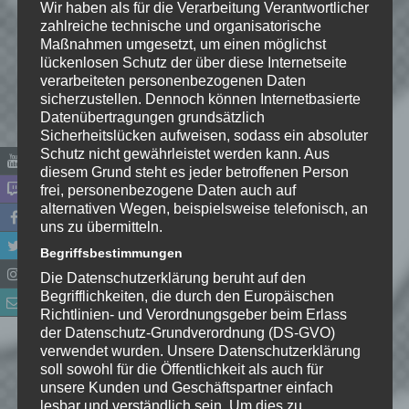
Wir haben als für die Verarbeitung Verantwortlicher
zahlreiche technische und organisatorische
Maßnahmen umgesetzt, um einen möglichst
lückenlosen Schutz der über diese Internetseite
verarbeiteten personenbezogenen Daten
sicherzustellen. Dennoch können Internetbasierte
Datenübertragungen grundsätzlich
Sicherheitslücken aufweisen, sodass ein absoluter
Name
*
Schutz nicht gewährleistet werden kann. Aus
diesem Grund steht es jeder betroffenen Person
frei, personenbezogene Daten auch auf
E-Mail-Adresse
*
alternativen Wegen, beispielsweise telefonisch, an
uns zu übermitteln.
Website
Begriffsbestimmungen
Die Datenschutzerklärung beruht auf den
*
Ich habe die
Begrifflichkeiten, die durch den Europäischen
Datenschutzerklärung
zur
Richtlinien- und Verordnungsgeber beim Erlass
der Datenschutz-Grundverordnung (DS-GVO)
Kenntnis genommen. Ich stimme
verwendet wurden. Unsere Datenschutzerklärung
zu, dass meine Angaben dauerhaft
soll sowohl für die Öffentlichkeit als auch für
gespeichert werden.
unsere Kunden und Geschäftspartner einfach
lesbar und verständlich sein. Um dies zu