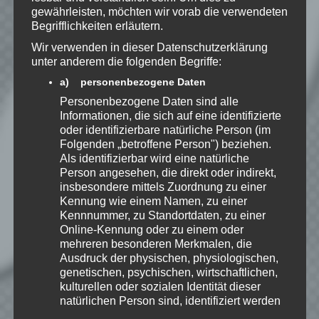
gewährleisten, möchten wir vorab die verwendeten
Benachrichtige mich über
Begrifflichkeiten erläutern.
nachfolgende Kommentare via E-
Wir verwenden in dieser Datenschutzerklärung
Mail.
unter anderem die folgenden Begriffe:
a) personenbezogene Daten
Benachrichtige mich über neue
Personenbezogene Daten sind alle
Beiträge via E-Mail.
Informationen, die sich auf eine identifizierte
oder identifizierbare natürliche Person (im
Folgenden „betroffene Person") beziehen.
Als identifizierbar wird eine natürliche
Person angesehen, die direkt oder indirekt,
insbesondere mittels Zuordnung zu einer
Speedy
Kennung wie einem Namen, zu einer
Ich spiele leidenschaftlich
Kennnummer, zu Standortdaten, zu einer
gerne Strategie, Aufbau und
Online-Kennung oder zu einem oder
Puzzle-Spiele. Als Gründer
mehreren besonderen Merkmalen, die
von Kellerkind.org biete ich
Ausdruck der physischen, physiologischen,
Berichte zu meinen Spiele-Favoriten und
genetischen, psychischen, wirtschaftlichen,
Tutorials zu Themen rund um Web-
Entwicklung.
kulturellen oder sozialen Identität dieser
natürlichen Person sind, identifiziert werden
Erfahre mehr über Speedy auf:
kann.