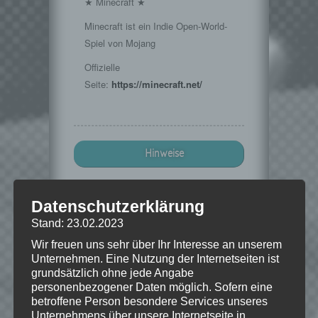
★ Minecraft ★
Minecraft ist ein Indie Open-World-
Spiel von Mojang
Offizielle
Seite:
https://minecraft.net/
Hinweise
Wenn Dir das Spiel gefällt,
unterstütze bitte die Entwickler und
Datenschutzerklärung
kaufe Dir das Spiel im Original!
Stand: 23.02.2023
Mojang:
https://minecraft.net/
Wir freuen uns sehr über Ihr Interesse an unserem
Unternehmen. Eine Nutzung der Internetseiten ist
grundsätzlich ohne jede Angabe
personenbezogener Daten möglich. Sofern eine
betroffene Person besondere Services unseres
© 2009-2015. "Minecraft" is a trademark
Unternehmens über unsere Internetseite in