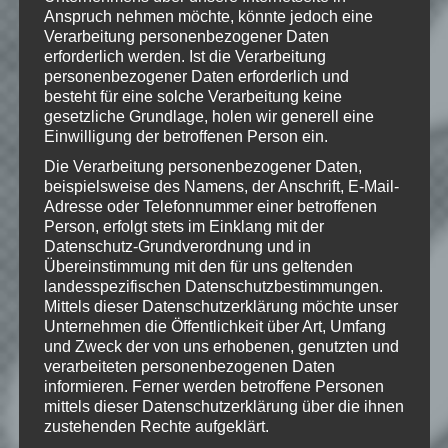
of Mojang AB
Anspruch nehmen möchte, könnte jedoch eine
Verarbeitung personenbezogener Daten
erforderlich werden. Ist die Verarbeitung
personenbezogener Daten erforderlich und
besteht für eine solche Verarbeitung keine
Wie gefällt dir dieser Beitrag?
gesetzliche Grundlage, holen wir generell eine
Klicke hier und lasse
Einwilligung der betroffenen Person ein.
eine Bewertung da!
Die Verarbeitung personenbezogener Daten,
beispielsweise des Namens, der Anschrift, E-Mail-
Adresse oder Telefonnummer einer betroffenen
Person, erfolgt stets im Einklang mit der
Schreibe einen Kommentar
Datenschutz-Grundverordnung und in
Deine E-Mail-Adresse wird nicht
Übereinstimmung mit den für uns geltenden
veröffentlicht.
Erforderliche Felder
landesspezifischen Datenschutzbestimmungen.
sind mit
*
markiert
Mittels dieser Datenschutzerklärung möchte unser
Unternehmen die Öffentlichkeit über Art, Umfang
Kommentar
*
und Zweck der von uns erhobenen, genutzten und
verarbeiteten personenbezogenen Daten
informieren. Ferner werden betroffene Personen
mittels dieser Datenschutzerklärung über die ihnen
zustehenden Rechte aufgeklärt.