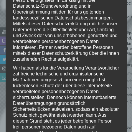
Person, erfolgt stets im Einklang mit der
Dieses Impressum gilt auch für die folgenden Soc
Datenschutz-Grundverordnung und in
Profile/Kanäle:
Übereinstimmung mit den für uns geltenden
Facebook:
https://www.facebook.com/Kellerkind.
landesspezifischen Datenschutzbestimmungen.
Twitter:
https://twitter.com/Kellerkind_org
Mittels dieser Datenschutzerklärung möchte unser
Google+:
Unternehmen die Öffentlichkeit über Art, Umfang
https://plus.google.com/+KellerkindOrgOfficial/p
und Zweck der von uns erhobenen, genutzten und
Instagram:
https://www.instagram.com/kellerkind.o
verarbeiteten personenbezogenen Daten
YouTube:
https://www.youtube.com/user/Kellerki
informieren. Ferner werden betroffene Personen
SoundCloud:
https://soundcloud.com/kellerkind_
mittels dieser Datenschutzerklärung über die ihnen
Twitch:
http://www.twitch.tv/kellerkind_org/profile
Steam-Gruppe:
zustehenden Rechte aufgeklärt.
http://steamcommunity.com/groups/kellerkindor
Wir haben als für die Verarbeitung Verantwortlicher
Der Nutzung von im Rahmen der Impressumspflicht veröffen
zahlreiche technische und organisatorische
Maßnahmen umgesetzt, um einen möglichst
Kontaktdaten durch Dritte zur Übersendung von nicht ausdr
lückenlosen Schutz der über diese Internetseite
angeforderter Werbung und Informationsmaterialien wird hie
verarbeiteten personenbezogenen Daten
ausdrücklich widersprochen. Die Betreiber der Seiten behal
sicherzustellen. Dennoch können Internetbasierte
ausdrücklich rechtliche Schritte im Falle der unverlangten
Datenübertragungen grundsätzlich
von Werbeinformationen, etwa durch Spam-Mails, vor.
Sicherheitslücken aufweisen, sodass ein absoluter
Schutz nicht gewährleistet werden kann. Aus
Bilder in Bannern
diesem Grund steht es jeder betroffenen Person
frei, personenbezogene Daten auch auf
Einige Bilder in Banner wurden von
http://pixabay.com/de/