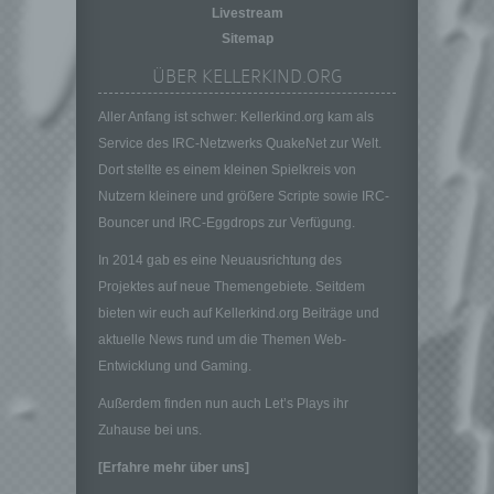
Livestream
Person angesehen, die direkt oder indirekt,
insbesondere mittels Zuordnung zu einer
Sitemap
Kennung wie einem Namen, zu einer
ÜBER KELLERKIND.ORG
Kennnummer, zu Standortdaten, zu einer
Online-Kennung oder zu einem oder
Aller Anfang ist schwer: Kellerkind.org kam als
mehreren besonderen Merkmalen, die
Service des IRC-Netzwerks QuakeNet zur Welt.
Ausdruck der physischen, physiologischen,
Dort stellte es einem kleinen Spielkreis von
genetischen, psychischen, wirtschaftlichen,
kulturellen oder sozialen Identität dieser
Nutzern kleinere und größere Scripte sowie IRC-
natürlichen Person sind, identifiziert werden
Bouncer und IRC-Eggdrops zur Verfügung.
kann.
In 2014 gab es eine Neuausrichtung des
b) betroffene Person
Projektes auf neue Themengebiete. Seitdem
Betroffene Person ist jede identifizierte oder
bieten wir euch auf Kellerkind.org Beiträge und
identifizierbare natürliche Person, deren
aktuelle News rund um die Themen Web-
personenbezogene Daten von dem für die
Verarbeitung Verantwortlichen verarbeitet
Entwicklung und Gaming.
werden.
Außerdem finden nun auch Let’s Plays ihr
c) Verarbeitung
Zuhause bei uns.
Verarbeitung ist jeder mit oder ohne Hilfe
[Erfahre mehr über uns]
automatisierter Verfahren ausgeführte