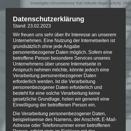
investigate circumstances that indicate illegal activity. Obli
remove or block the use of information according to genera
unaffected. However, liability in this respect is only possibl
Datenschutzerklärung
time of knowledge of a concrete infringement. If we becom
Stand: 23.02.2023
any such violations, we will remove the content in question
Wir freuen uns sehr über Ihr Interesse an unserem
Unternehmen. Eine Nutzung der Internetseiten ist
Urheberrecht
grundsätzlich ohne jede Angabe
Die durch die Seitenbetreiber erstellten Inhalte und Werke 
personenbezogener Daten möglich. Sofern eine
Seiten unterliegen dem deutschen Urheberrecht. Die Verviel
betroffene Person besondere Services unseres
Bearbeitung, Verbreitung und jede Art der Verwertung außer
Unternehmens über unsere Internetseite in
Grenzen des Urheberrechtes bedürfen der schriftlichen Zu
Anspruch nehmen möchte, könnte jedoch eine
Verarbeitung personenbezogener Daten
jeweiligen Autors bzw. Erstellers. Downloads und Kopien di
erforderlich werden. Ist die Verarbeitung
sind nur für den privaten, nicht kommerziellen Gebrauch ges
personenbezogener Daten erforderlich und
Soweit die Inhalte auf dieser Seite nicht vom Betreiber erst
besteht für eine solche Verarbeitung keine
werden die Urheberrechte Dritter beachtet. Insbesondere we
gesetzliche Grundlage, holen wir generell eine
Dritter als solche gekennzeichnet. Sollten Sie trotzdem auf
Einwilligung der betroffenen Person ein.
Urheberrechtsverletzung aufmerksam werden, bitten wir um
Die Verarbeitung personenbezogener Daten,
entsprechenden Hinweis. Bei Bekanntwerden von Rechtsve
beispielsweise des Namens, der Anschrift, E-Mail-
werden wir derartige Inhalte umgehend entfernen.
Adresse oder Telefonnummer einer betroffenen