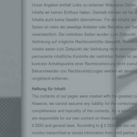
Unser Angebot enthält Links zu externen Webseiten Dritter,
Inhalte wir keinen Einfluss haben. Deshalb können wir für 
Inhalte auch keine Gewähr übernehmen. Für die Inhalte der 
Seiten ist stets der jeweilige Anbieter oder Betreiber der Se
verantwortlich. Die verlinkten Seiten wurden zum Zeitpunkt
Verlinkung auf mögliche Rechtsverstöße überprüft. Rechtsw
Inhalte waren zum Zeitpunkt der Verlinkung nicht erkennbar
permanente inhaltliche Kontrolle der verlinkten Seiten ist j
konkrete Anhaltspunkte einer Rechtsverletzung nicht zumut
Bekanntwerden von Rechtsverletzungen werden wir derartig
umgehend entfernen.
Haftung für Inhalt:
The contents of our pages were created with the greatest c
However, we cannot assume any liability for the correctnes
completeness and topicality of the contents. As a service p
are responsible for our own content on these pages in acco
5 DDG and general laws. According to § 5 DDG we are not 
monitor transmitted or stored information from third parties 