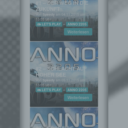
#1 – DER WEG IN DIE
ZUKUNFT
Von
Speedy
am 04.11.2015 um
15:05 Uhr
LET'S PLAY
»
ANNO 2205
Weiterlesen
#2 – SCHLACHT AUF
HOHER SEE
Von
Speedy
am 05.11.2015 um
15:05 Uhr
LET'S PLAY
»
ANNO 2205
Weiterlesen