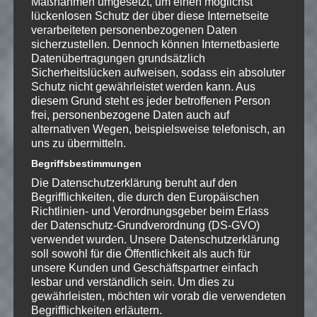
Maßnahmen umgesetzt, um einen möglichst
lückenlosen Schutz der über diese Internetseite
verarbeiteten personenbezogenen Daten
#7 – RÜCKSCHLÄGE
sicherzustellen. Dennoch können Internetbasierte
Datenübertragungen grundsätzlich
Von
Speedy
am 17.11.2015 um
15:05 Uhr
Sicherheitslücken aufweisen, sodass ein absoluter
LET'S PLAY
»
ANNO 2205
Schutz nicht gewährleistet werden kann. Aus
diesem Grund steht es jeder betroffenen Person
Weiterlesen
frei, personenbezogene Daten auch auf
alternativen Wegen, beispielsweise telefonisch, an
uns zu übermitteln.
Begriffsbestimmungen
Die Datenschutzerklärung beruht auf den
#8 – ZWEITE
Begrifflichkeiten, die durch den Europäischen
CHANCEN
Richtlinien- und Verordnungsgeber beim Erlass
Von
Speedy
am 19.11.2015 um
der Datenschutz-Grundverordnung (DS-GVO)
15:05 Uhr
verwendet wurden. Unsere Datenschutzerklärung
LET'S PLAY
»
ANNO 2205
soll sowohl für die Öffentlichkeit als auch für
Weiterlesen
unsere Kunden und Geschäftspartner einfach
lesbar und verständlich sein. Um dies zu
gewährleisten, möchten wir vorab die verwendeten
Begrifflichkeiten erläutern.