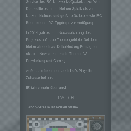
genannte Cookies, LocalStorage und
Service des IRC-Netzwerks QuakeNet zur Welt.
SessionStorage. Dies dient dazu, unser Angebot
Dort stellte es einem kleinen Spielkreis von
nutzerfreundlicher, effektiver und sicherer zu
Nutzern kleinere und größere Scripte sowie IRC-
machen. Local Storage und SessionStorage ist
Bouncer und IRC-Eggdrops zur Verfügung.
eine Technologie, mit welcher ihr Browser Daten
auf Ihrem Computer oder mobilen Gerät
In 2014 gab es eine Neuausrichtung des
abspeichert. Cookies sind Textdateien, welche
Projektes auf neue Themengebiete. Seitdem
über einen Internetbrowser auf einem
bieten wir euch auf Kellerkind.org Beiträge und
Computersystem abgelegt und gespeichert
werden. Sie können die Verwendung von Cookies,
aktuelle News rund um die Themen Web-
LocalStorage und SessionStorage durch
Entwicklung und Gaming.
entsprechende Einstellung in Ihrem Browser
Außerdem finden nun auch Let’s Plays ihr
verhindern.
Zuhause bei uns.
Zahlreiche Internetseiten und Server verwenden
Cookies. Viele Cookies enthalten eine sogenannte
[Erfahre mehr über uns]
Cookie-ID. Eine Cookie-ID ist eine eindeutige
TWITCH
Kennung des Cookies. Sie besteht aus einer
Zeichenfolge, durch welche Internetseiten und
Twitch-Stream ist aktuell offline
Server dem konkreten Internetbrowser zugeordnet
werden können, in dem das Cookie gespeichert
wurde. Dies ermöglicht es den besuchten
Internetseiten und Servern, den individuellen