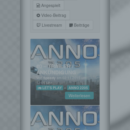
Angespielt
Video-Beitrag
Livestream
Beiträge
#0 – TRAILER /
ANKÜNDIGUNG
Von
Speedy
am 02.11.2015 um
12:05 Uhr
LET'S PLAY
»
ANNO 2205
Weiterlesen