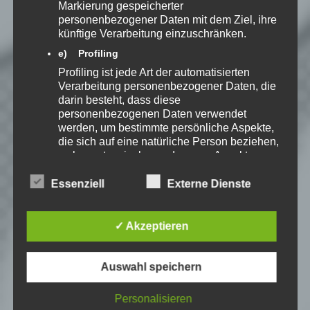
Markierung gespeicherter
personenbezogener Daten mit dem Ziel, ihre
künftige Verarbeitung einzuschränken.
#13 – WIR SOLLEN
e) Profiling
DAS EROBERN?
Profiling ist jede Art der automatisierten
Von
Speedy
am 01.12.2015 um
Verarbeitung personenbezogener Daten, die
15:05 Uhr
darin besteht, dass diese
LET'S PLAY
»
ANNO 2205
personenbezogenen Daten verwendet
Weiterlesen
werden, um bestimmte persönliche Aspekte,
die sich auf eine natürliche Person beziehen,
zu bewerten, insbesondere, um Aspekte
bezüglich Arbeitsleistung, wirtschaftlicher
Lage, Gesundheit, persönlicher Vorlieben,
Essenziell
Externe Dienste
Interessen, Zuverlässigkeit, Verhalten,
Aufenthaltsort oder Ortswechsel dieser
#14 – FROSTIGE
natürlichen Person zu analysieren oder
✓ Akzeptieren
UPGRADES
vorherzusagen.
Von
Speedy
am 03.12.2015 um
15:05 Uhr
f) Pseudonymisierung
LET'S PLAY
»
ANNO 2205
Auswahl speichern
Pseudonymisierung ist die Verarbeitung
Weiterlesen
personenbezogener Daten in einer Weise,
Personalisieren
auf welche die personenbezogenen Daten