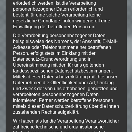
erforderlich werden. Ist die Verarbeitung
#5 – ERFOLGREICHE
personenbezogener Daten erforderlich und
INTERVENTION
besteht für eine solche Verarbeitung keine
gesetzliche Grundlage, holen wir generell eine
Von
Speedy
am 12.11.2015 um
15:05 Uhr
Einwilligung der betroffenen Person ein.
LET'S PLAY
»
ANNO 2205
Die Verarbeitung personenbezogener Daten,
Weiterlesen
beispielsweise des Namens, der Anschrift, E-Mail-
Adresse oder Telefonnummer einer betroffenen
Person, erfolgt stets im Einklang mit der
Datenschutz-Grundverordnung und in
Übereinstimmung mit den für uns geltenden
#6 –
landesspezifischen Datenschutzbestimmungen.
AUSBAUMASSNAHMEN U
Mittels dieser Datenschutzerklärung möchte unser
ND OCD
Unternehmen die Öffentlichkeit über Art, Umfang
und Zweck der von uns erhobenen, genutzten und
Von
Speedy
am 14.11.2015 um
15:05 Uhr
verarbeiteten personenbezogenen Daten
LET'S PLAY
»
ANNO 2205
informieren. Ferner werden betroffene Personen
mittels dieser Datenschutzerklärung über die ihnen
Weiterlesen
zustehenden Rechte aufgeklärt.
Wir haben als für die Verarbeitung Verantwortlicher
zahlreiche technische und organisatorische