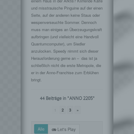
einem Haus in der Arktis? Klirrende Kälte
und misstrauische Pinguine auf der einen
Seite, auf der anderen keine Staus oder
wespenverseuchte Sommer. Dennoch
muss man einiges an Überzeugungskraft
aufbringen (und vielleicht eine Handvoll
Quantumcomputer), um Siedler
anzulocken. Speedy nimmt sich dieser
Herausforderung gerne an – das ist ja
schließlich nicht die erste Metropole, die
er in der Anno-Franchise zum Erblühen
bringt.
44 Beiträge in "ANNO 2205"
1
2
3
»
Alle
Let's Play