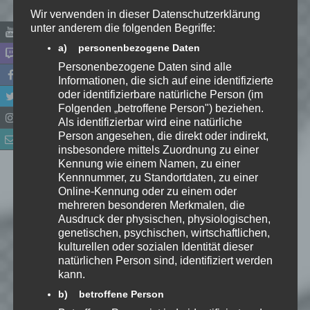
Wir verwenden in dieser Datenschutzerklärung
unter anderem die folgenden Begriffe:
#9 – KALTE
a) personenbezogene Daten
AUFTRAGSARBEIT
Personenbezogene Daten sind alle
Von
Speedy
am 21.11.2015 um
15:00 Uhr
Informationen, die sich auf eine identifizierte
LET'S PLAY
»
ANNO 2205
oder identifizierbare natürliche Person (im
Folgenden „betroffene Person") beziehen.
Weiterlesen
Als identifizierbar wird eine natürliche
Person angesehen, die direkt oder indirekt,
insbesondere mittels Zuordnung zu einer
Kennung wie einem Namen, zu einer
Kennnummer, zu Standortdaten, zu einer
Online-Kennung oder zu einem oder
#10 – UNSERE MEGA-
mehreren besonderen Merkmalen, die
CITY
Ausdruck der physischen, physiologischen,
Von
Speedy
am 24.11.2015 um
genetischen, psychischen, wirtschaftlichen,
15:05 Uhr
kulturellen oder sozialen Identität dieser
LET'S PLAY
»
ANNO 2205
natürlichen Person sind, identifiziert werden
Weiterlesen
kann.
b) betroffene Person