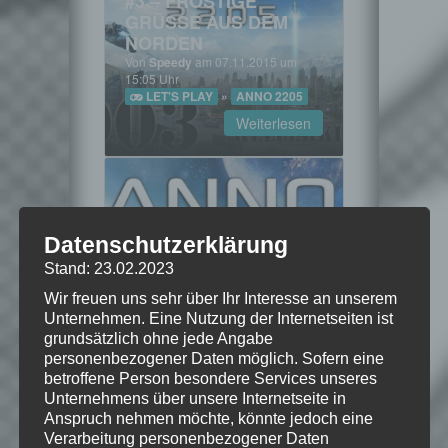
#3 – FROSTIGE
GRÜSSE AUS DEM N
ORDEN
Von
Speedy
am 07.11.2015 um
15:05 Uhr
LET'S PLAY
»
ANNO 2205
Weiterlesen
Datenschutzerklärung
#4 – WARME
GEDANKEN
Stand: 23.02.2023
Von
Speedy
am 10.11.2015 um
Wir freuen uns sehr über Ihr Interesse an unserem
15:05 Uhr
Unternehmen. Eine Nutzung der Internetseiten ist
LET'S PLAY
»
ANNO 2205
grundsätzlich ohne jede Angabe
Weiterlesen
personenbezogener Daten möglich. Sofern eine
betroffene Person besondere Services unseres
Unternehmens über unsere Internetseite in
Anspruch nehmen möchte, könnte jedoch eine
Verarbeitung personenbezogener Daten