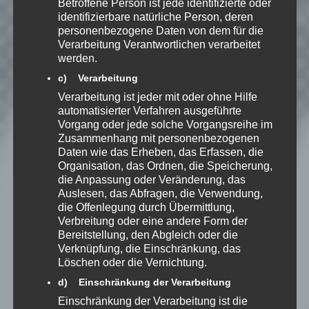
Betroffene Person ist jede identifizierte oder
identifizierbare natürliche Person, deren
personenbezogene Daten von dem für die
Verarbeitung Verantwortlichen verarbeitet
#11 –
werden.
MIKROMANAGEMENT
Von
Speedy
am 26.11.2015 um
c) Verarbeitung
15:05 Uhr
Verarbeitung ist jeder mit oder ohne Hilfe
LET'S PLAY
»
ANNO 2205
automatisierter Verfahren ausgeführte
Weiterlesen
Vorgang oder jede solche Vorgangsreihe im
Zusammenhang mit personenbezogenen
Daten wie das Erheben, das Erfassen, die
Organisation, das Ordnen, die Speicherung,
die Anpassung oder Veränderung, das
Auslesen, das Abfragen, die Verwendung,
#12 – NOCHMAL
die Offenlegung durch Übermittlung,
WARME GEDANKEN
Verbreitung oder eine andere Form der
Von
Speedy
am 28.11.2015 um
Bereitstellung, den Abgleich oder die
15:05 Uhr
Verknüpfung, die Einschränkung, das
LET'S PLAY
»
ANNO 2205
Löschen oder die Vernichtung.
Weiterlesen
d) Einschränkung der Verarbeitung
Einschränkung der Verarbeitung ist die