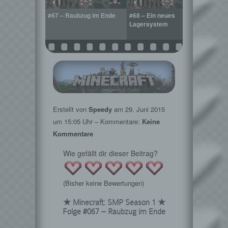
is the End?
#67 – Raubzug im Ende
#68 – Ein neues
#69 –
Lagersystem
Erstellt von
Speedy
am
29. Juni 2015
um 15:05 Uhr – Kommentare:
Keine
Kommentare
Wie gefällt dir dieser Beitrag?
(Bisher keine Bewertungen)
★ Minecraft: SMP Season 1 ★
Folge #067 – Raubzug im Ende