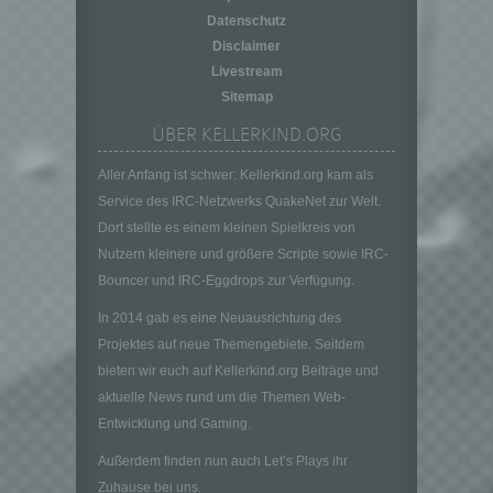
auf welche die personenbezogenen Daten
Datenschutz
ohne Hinzuziehung zusätzlicher
Disclaimer
Informationen nicht mehr einer spezifischen
Livestream
betroffenen Person zugeordnet werden
Sitemap
können, sofern diese zusätzlichen
Informationen gesondert aufbewahrt werden
ÜBER KELLERKIND.ORG
und technischen und organisatorischen
Maßnahmen unterliegen, die gewährleisten,
Aller Anfang ist schwer: Kellerkind.org kam als
dass die personenbezogenen Daten nicht
Service des IRC-Netzwerks QuakeNet zur Welt.
einer identifizierten oder identifizierbaren
Dort stellte es einem kleinen Spielkreis von
natürlichen Person zugewiesen werden.
Nutzern kleinere und größere Scripte sowie IRC-
g) Verantwortlicher oder für die Verarbeitung
Verantwortlicher
Bouncer und IRC-Eggdrops zur Verfügung.
Verantwortlicher oder für die Verarbeitung
In 2014 gab es eine Neuausrichtung des
Verantwortlicher ist die natürliche oder
Projektes auf neue Themengebiete. Seitdem
juristische Person, Behörde, Einrichtung
bieten wir euch auf Kellerkind.org Beiträge und
oder andere Stelle, die allein oder
gemeinsam mit anderen über die Zwecke
aktuelle News rund um die Themen Web-
und Mittel der Verarbeitung von
Entwicklung und Gaming.
personenbezogenen Daten entscheidet.
Außerdem finden nun auch Let’s Plays ihr
Sind die Zwecke und Mittel dieser
Verarbeitung durch das Unionsrecht oder
Zuhause bei uns.