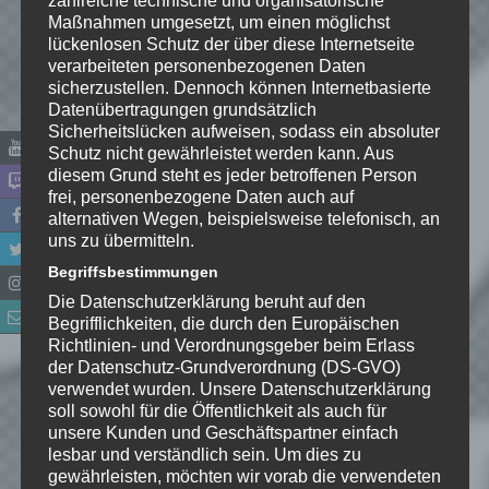
Maßnahmen umgesetzt, um einen möglichst
lückenlosen Schutz der über diese Internetseite
verarbeiteten personenbezogenen Daten
sicherzustellen. Dennoch können Internetbasierte
Name
*
Datenübertragungen grundsätzlich
Sicherheitslücken aufweisen, sodass ein absoluter
E-Mail-Adresse
*
Schutz nicht gewährleistet werden kann. Aus
diesem Grund steht es jeder betroffenen Person
frei, personenbezogene Daten auch auf
Website
alternativen Wegen, beispielsweise telefonisch, an
uns zu übermitteln.
*
Ich habe die
Begriffsbestimmungen
Datenschutzerklärung
zur
Die Datenschutzerklärung beruht auf den
Kenntnis genommen. Ich stimme
Begrifflichkeiten, die durch den Europäischen
zu, dass meine Angaben dauerhaft
Richtlinien- und Verordnungsgeber beim Erlass
gespeichert werden.
der Datenschutz-Grundverordnung (DS-GVO)
verwendet wurden. Unsere Datenschutzerklärung
soll sowohl für die Öffentlichkeit als auch für
Benachrichtige mich über
unsere Kunden und Geschäftspartner einfach
nachfolgende Kommentare via E-
lesbar und verständlich sein. Um dies zu
gewährleisten, möchten wir vorab die verwendeten
Mail.