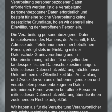
Verarbeitung personenbezogener Daten
Wie gefällt dir dieser Beitrag?
erforderlich werden. Ist die Verarbeitung
Klicke hier und lasse
personenbezogener Daten erforderlich und
eine Bewertung da!
besteht für eine solche Verarbeitung keine
gesetzliche Grundlage, holen wir generell eine
Einwilligung der betroffenen Person ein.
Die Verarbeitung personenbezogener Daten,
Schreibe einen Kommentar
beispielsweise des Namens, der Anschrift, E-Mail-
Deine E-Mail-Adresse wird nicht
Adresse oder Telefonnummer einer betroffenen
Person, erfolgt stets im Einklang mit der
veröffentlicht.
Erforderliche Felder
Datenschutz-Grundverordnung und in
sind mit
*
markiert
Übereinstimmung mit den für uns geltenden
Kommentar
*
landesspezifischen Datenschutzbestimmungen.
Mittels dieser Datenschutzerklärung möchte unser
Unternehmen die Öffentlichkeit über Art, Umfang
und Zweck der von uns erhobenen, genutzten und
verarbeiteten personenbezogenen Daten
informieren. Ferner werden betroffene Personen
mittels dieser Datenschutzerklärung über die ihnen
zustehenden Rechte aufgeklärt.
Wir haben als für die Verarbeitung Verantwortlicher
zahlreiche technische und organisatorische