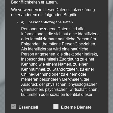
Begrifflichkeiten erläutern.
Wir verwenden in dieser Datenschutzerklärung
Benachrichtige mich über neue
unter anderem die folgenden Begriffe:
Beiträge via E-Mail.
a) personenbezogene Daten
Personenbezogene Daten sind alle
Informationen, die sich auf eine identifizierte
oder identifizierbare natürliche Person (im
Folgenden „betroffene Person") beziehen.
Speedy
Als identifizierbar wird eine natürliche
Ich spiele leidenschaftlich
Person angesehen, die direkt oder indirekt,
gerne Strategie, Aufbau und
insbesondere mittels Zuordnung zu einer
Puzzle-Spiele. Als Gründer
Kennung wie einem Namen, zu einer
von Kellerkind.org biete ich
Kennnummer, zu Standortdaten, zu einer
Berichte zu meinen Spiele-Favoriten und
Online-Kennung oder zu einem oder
Tutorials zu Themen rund um Web-
mehreren besonderen Merkmalen, die
Entwicklung.
Ausdruck der physischen, physiologischen,
genetischen, psychischen, wirtschaftlichen,
Erfahre mehr über Speedy auf:
kulturellen oder sozialen Identität dieser
natürlichen Person sind, identifiziert werden
kann.
Essenziell
Externe Dienste
b) betroffene Person