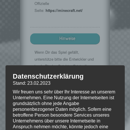
Offizielle
Seite:
https://minecraft.net/
Hinweise
Wenn Dir das Spiel gefällt,
unterstütze bitte die Entwickler und
kaufe Dir das Spiel im Original!
Datenschutzerklärung
Mojang:
https://minecraft.net/
Stand: 23.02.2023
Wir freuen uns sehr über Ihr Interesse an unserem
Unternehmen. Eine Nutzung der Internetseiten ist
© 2009-2015. "Minecraft" is a trademark
grundsätzlich ohne jede Angabe
of Mojang AB
personenbezogener Daten möglich. Sofern eine
betroffene Person besondere Services unseres
Unternehmens über unsere Internetseite in
Anspruch nehmen möchte, könnte jedoch eine