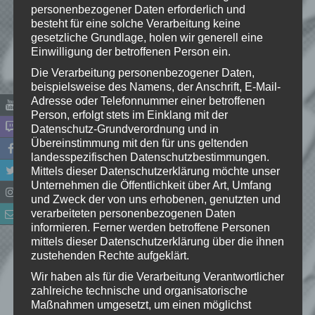
personenbezogener Daten erforderlich und
Spieltitel:
besteht für eine solche Verarbeitung keine
Dungeon Keeper
gesetzliche Grundlage, holen wir generell eine
Entwickler:
Einwilligung der betroffenen Person ein.
Bullfrog Productions
Die Verarbeitung personenbezogener Daten,
Publisher:
beispielsweise des Namens, der Anschrift, E-Mail-
Electronic Arts
Adresse oder Telefonnummer einer betroffenen
Person, erfolgt stets im Einklang mit der
Genre:
Datenschutz-Grundverordnung und in
Echtzeit-Strategiespiel, Göttersimulation
Übereinstimmung mit den für uns geltenden
Plattformen:
landesspezifischen Datenschutzbestimmungen.
PC (MS-DOS, Windows)
Mittels dieser Datenschutzerklärung möchte unser
Release:
Unternehmen die Öffentlichkeit über Art, Umfang
und Zweck der von uns erhobenen, genutzten und
1997
verarbeiteten personenbezogenen Daten
informieren. Ferner werden betroffene Personen
mittels dieser Datenschutzerklärung über die ihnen
zustehenden Rechte aufgeklärt.
Wir haben als für die Verarbeitung Verantwortlicher
zahlreiche technische und organisatorische
INFORMATIONEN
Maßnahmen umgesetzt, um einen möglichst