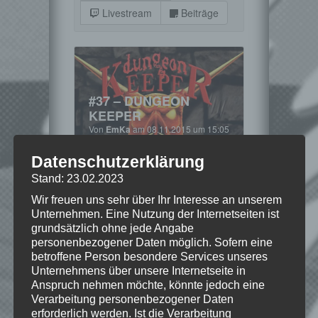
Livestream
Beiträge
#37 – DUNGEON
KEEPER
Von
EmKa
am 08.11.2015 um 15:05
Uhr
VIDEO-BEITRAG
»
Datenschutzerklärung
RETRO-SONNTAG
Stand: 23.02.2023
Weiterlesen
Wir freuen uns sehr über Ihr Interesse an unserem
Unternehmen. Eine Nutzung der Internetseiten ist
Spiel-Details zu:
grundsätzlich ohne jede Angabe
personenbezogener Daten möglich. Sofern eine
Dungeon Keeper
betroffene Person besondere Services unseres
Unternehmens über unsere Internetseite in
Anspruch nehmen möchte, könnte jedoch eine
Verarbeitung personenbezogener Daten
erforderlich werden. Ist die Verarbeitung