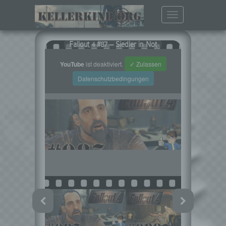
Toggle
navigation
Fallout 4 #87 – Siedler in Not
YouTube
ist deaktiviert.
✓ Zulassen
Datenschutzbedingungen