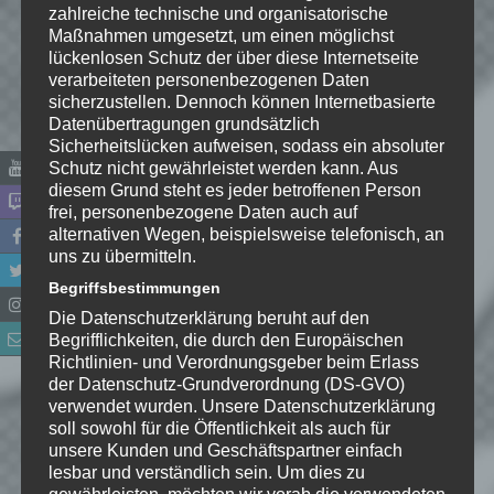
zahlreiche technische und organisatorische
Maßnahmen umgesetzt, um einen möglichst
lückenlosen Schutz der über diese Internetseite
verarbeiteten personenbezogenen Daten
sicherzustellen. Dennoch können Internetbasierte
Datenübertragungen grundsätzlich
Sicherheitslücken aufweisen, sodass ein absoluter
Schutz nicht gewährleistet werden kann. Aus
diesem Grund steht es jeder betroffenen Person
frei, personenbezogene Daten auch auf
alternativen Wegen, beispielsweise telefonisch, an
Name
*
uns zu übermitteln.
Begriffsbestimmungen
E-Mail-Adresse
*
Die Datenschutzerklärung beruht auf den
Begrifflichkeiten, die durch den Europäischen
Richtlinien- und Verordnungsgeber beim Erlass
Website
der Datenschutz-Grundverordnung (DS-GVO)
verwendet wurden. Unsere Datenschutzerklärung
*
Ich habe die
soll sowohl für die Öffentlichkeit als auch für
Datenschutzerklärung
zur
unsere Kunden und Geschäftspartner einfach
Kenntnis genommen. Ich stimme
lesbar und verständlich sein. Um dies zu
gewährleisten, möchten wir vorab die verwendeten