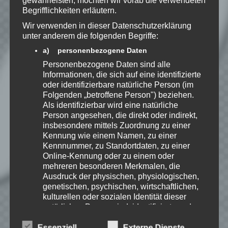
zu, dass meine Angaben dauerhaft
Begrifflichkeiten erläutern.
gespeichert werden.
Wir verwenden in dieser Datenschutzerklärung
unter anderem die folgenden Begriffe:
Benachrichtige mich über
a) personenbezogene Daten
nachfolgende Kommentare via E-
Personenbezogene Daten sind alle
Mail.
Informationen, die sich auf eine identifizierte
oder identifizierbare natürliche Person (im
Folgenden „betroffene Person") beziehen.
Benachrichtige mich über neue
Als identifizierbar wird eine natürliche
Beiträge via E-Mail.
Person angesehen, die direkt oder indirekt,
insbesondere mittels Zuordnung zu einer
Kennung wie einem Namen, zu einer
Kennnummer, zu Standortdaten, zu einer
Online-Kennung oder zu einem oder
EmKa
mehreren besonderen Merkmalen, die
Ausdruck der physischen, physiologischen,
Ich bin leidenschaftlicher
genetischen, psychischen, wirtschaftlichen,
Gamer und schaue mir
eigentlich alles Neue an.
kulturellen oder sozialen Identität dieser
Jedes Spiel hat seine faire
natürlichen Person sind, identifiziert werden
Chance. Ich freue mich immer wenn ich
kann.
jemandem das Hobby Videospielen näher
Essenziell
Externe Dienste