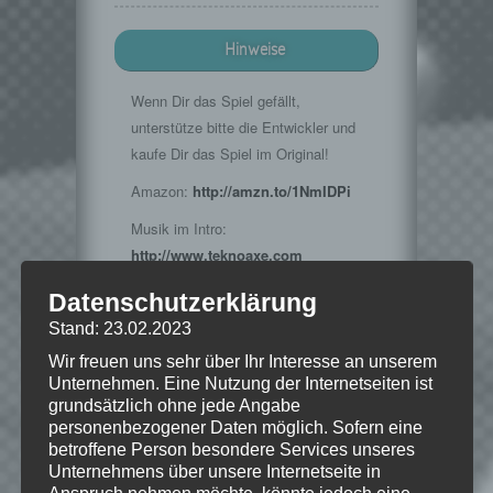
Hinweise
Wenn Dir das Spiel gefällt,
unterstütze bitte die Entwickler und
kaufe Dir das Spiel im Original!
Amazon:
http://amzn.to/1NmIDPi
Musik im Intro:
http://www.teknoaxe.com
Vielen Dank für die Erlaubnis 🙂
Datenschutzerklärung
Stand: 23.02.2023
Wir freuen uns sehr über Ihr Interesse an unserem
© 2015 Bethesda Softworks LLC, ein
Unternehmen. Eine Nutzung der Internetseiten ist
ZeniMax-Media-Unternehmen. Bethesda,
grundsätzlich ohne jede Angabe
Bethesda Softworks, Bethesda Game
personenbezogener Daten möglich. Sofern eine
Studios, ZeniMax und die dazugehörigen
betroffene Person besondere Services unseres
Logos sind Marken oder eingetragene
Unternehmens über unsere Internetseite in
Marken von ZeniMax Media Inc. in den
Anspruch nehmen möchte, könnte jedoch eine