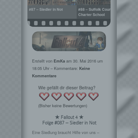
itenstation
#87 – Siedler in Not
#88 – Suffolk County
#89 –
Charter School
Ödlan
Erstellt von
EmKa
am
30. Mai 2016
um
18:05 Uhr – Kommentare:
Keine
Kommentare
Wie gefällt dir dieser Beitrag?
(Bisher keine Bewertungen)
★ Fallout 4 ★
Folge #087 – Siedler in Not
Eine Siedlung braucht Hilfe von uns –