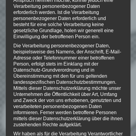
USA und/oder anderen Ländern. Alle
Verarbeitung personenbezogener Daten
übrigen Marken und Handelsnamen sind
Eigentum ihrer jeweiligen Rechteinhaber.
erforderlich werden. Ist die Verarbeitung
Alle Rechte vorbehalten.
personenbezogener Daten erforderlich und
besteht für eine solche Verarbeitung keine
gesetzliche Grundlage, holen wir generell eine
Einwilligung der betroffenen Person ein.
Die Verarbeitung personenbezogener Daten,
Wie gefällt dir dieser Beitrag?
beispielsweise des Namens, der Anschrift, E-Mail-
Klicke hier und lasse
Adresse oder Telefonnummer einer betroffenen
eine Bewertung da!
Person, erfolgt stets im Einklang mit der
Datenschutz-Grundverordnung und in
Übereinstimmung mit den für uns geltenden
landesspezifischen Datenschutzbestimmungen.
Schreibe einen Kommentar
Mittels dieser Datenschutzerklärung möchte unser
Unternehmen die Öffentlichkeit über Art, Umfang
Deine E-Mail-Adresse wird nicht
und Zweck der von uns erhobenen, genutzten und
veröffentlicht.
Erforderliche Felder
verarbeiteten personenbezogenen Daten
sind mit
*
markiert
informieren. Ferner werden betroffene Personen
mittels dieser Datenschutzerklärung über die ihnen
Kommentar
*
zustehenden Rechte aufgeklärt.
Wir haben als für die Verarbeitung Verantwortlicher