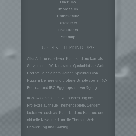
personenbezogener Daten in einer Weise,
Über uns
auf welche die personenbezogenen Daten
Impressum
ohne Hinzuziehung zusätzlicher
Datenschutz
Informationen nicht mehr einer spezifischen
Disclaimer
betroffenen Person zugeordnet werden
Livestream
können, sofern diese zusätzlichen
Informationen gesondert aufbewahrt werden
Sitemap
und technischen und organisatorischen
ÜBER KELLERKIND.ORG
Maßnahmen unterliegen, die gewährleisten,
dass die personenbezogenen Daten nicht
Aller Anfang ist schwer: Kellerkind.org kam als
einer identifizierten oder identifizierbaren
Service des IRC-Netzwerks QuakeNet zur Welt.
natürlichen Person zugewiesen werden.
Dort stellte es einem kleinen Spielkreis von
g) Verantwortlicher oder für die Verarbeitung
Verantwortlicher
Nutzern kleinere und größere Scripte sowie IRC-
Bouncer und IRC-Eggdrops zur Verfügung.
Verantwortlicher oder für die Verarbeitung
Verantwortlicher ist die natürliche oder
In 2014 gab es eine Neuausrichtung des
juristische Person, Behörde, Einrichtung
Projektes auf neue Themengebiete. Seitdem
oder andere Stelle, die allein oder
bieten wir euch auf Kellerkind.org Beiträge und
gemeinsam mit anderen über die Zwecke
und Mittel der Verarbeitung von
aktuelle News rund um die Themen Web-
personenbezogenen Daten entscheidet.
Entwicklung und Gaming.
Sind die Zwecke und Mittel dieser