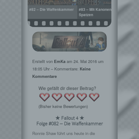
tiger Bada
#82 – Die Waffenkammer
#83 – Mit Kanonen auf
#84 –
Spatzen
Erstellt von
EmKa
am
24. Mai 2016
um
18:05 Uhr – Kommentare:
Keine
Kommentare
Wie gefällt dir dieser Beitrag?
(Bisher keine Bewertungen)
★ Fallout 4 ★
Folge #082 – Die Waffenkammer
Ronnie Shaw führt uns heute in die