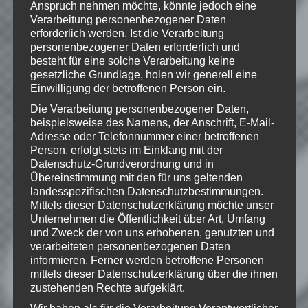
Anspruch nehmen möchte, könnte jedoch eine
Marken von ZeniMax Media Inc. in den
USA und/oder anderen Ländern. Alle
Verarbeitung personenbezogener Daten
übrigen Marken und Handelsnamen sind
erforderlich werden. Ist die Verarbeitung
Eigentum ihrer jeweiligen Rechteinhaber.
personenbezogener Daten erforderlich und
Alle Rechte vorbehalten.
besteht für eine solche Verarbeitung keine
gesetzliche Grundlage, holen wir generell eine
Einwilligung der betroffenen Person ein.
Die Verarbeitung personenbezogener Daten,
Wie gefällt dir dieser Beitrag?
beispielsweise des Namens, der Anschrift, E-Mail-
Adresse oder Telefonnummer einer betroffenen
Klicke hier und lasse
Person, erfolgt stets im Einklang mit der
eine Bewertung da!
Datenschutz-Grundverordnung und in
Übereinstimmung mit den für uns geltenden
landesspezifischen Datenschutzbestimmungen.
Mittels dieser Datenschutzerklärung möchte unser
Schreibe einen Kommentar
Unternehmen die Öffentlichkeit über Art, Umfang
Deine E-Mail-Adresse wird nicht
und Zweck der von uns erhobenen, genutzten und
verarbeiteten personenbezogenen Daten
veröffentlicht.
Erforderliche Felder
informieren. Ferner werden betroffene Personen
sind mit
*
markiert
mittels dieser Datenschutzerklärung über die ihnen
zustehenden Rechte aufgeklärt.
Kommentar
*