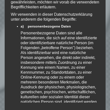
Kenntnis genommen. Ich stimme
gewährleisten, möchten wir vorab die verwendeten
zu, dass meine Angaben dauerhaft
Begrifflichkeiten erläutern.
gespeichert werden.
Wir verwenden in dieser Datenschutzerklärung
unter anderem die folgenden Begriffe:
Benachrichtige mich über
a) personenbezogene Daten
nachfolgende Kommentare via E-
Personenbezogene Daten sind alle
Mail.
Informationen, die sich auf eine identifizierte
oder identifizierbare natürliche Person (im
Folgenden „betroffene Person") beziehen.
Als identifizierbar wird eine natürliche
Benachrichtige mich über neue
Person angesehen, die direkt oder indirekt,
Beiträge via E-Mail.
insbesondere mittels Zuordnung zu einer
Kennung wie einem Namen, zu einer
Kennnummer, zu Standortdaten, zu einer
Online-Kennung oder zu einem oder
mehreren besonderen Merkmalen, die
EmKa
Ausdruck der physischen, physiologischen,
Ich bin leidenschaftlicher
genetischen, psychischen, wirtschaftlichen,
Gamer und schaue mir
kulturellen oder sozialen Identität dieser
eigentlich alles Neue an.
natürlichen Person sind, identifiziert werden
Jedes Spiel hat seine faire
kann.
Chance. Ich freue mich immer wenn ich