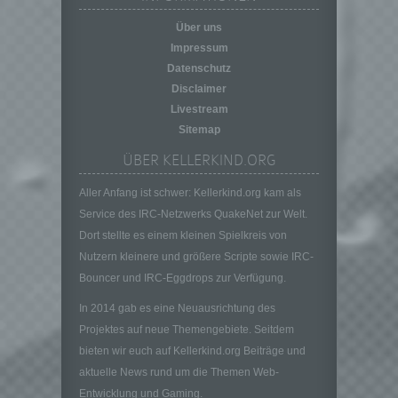
personenbezogener Daten in einer Weise,
auf welche die personenbezogenen Daten
Über uns
ohne Hinzuziehung zusätzlicher
Impressum
Informationen nicht mehr einer spezifischen
Datenschutz
betroffenen Person zugeordnet werden
Disclaimer
können, sofern diese zusätzlichen
Livestream
Informationen gesondert aufbewahrt werden
Sitemap
und technischen und organisatorischen
Maßnahmen unterliegen, die gewährleisten,
ÜBER KELLERKIND.ORG
dass die personenbezogenen Daten nicht
einer identifizierten oder identifizierbaren
Aller Anfang ist schwer: Kellerkind.org kam als
natürlichen Person zugewiesen werden.
Service des IRC-Netzwerks QuakeNet zur Welt.
g) Verantwortlicher oder für die Verarbeitung
Dort stellte es einem kleinen Spielkreis von
Verantwortlicher
Nutzern kleinere und größere Scripte sowie IRC-
Verantwortlicher oder für die Verarbeitung
Bouncer und IRC-Eggdrops zur Verfügung.
Verantwortlicher ist die natürliche oder
juristische Person, Behörde, Einrichtung
In 2014 gab es eine Neuausrichtung des
oder andere Stelle, die allein oder
Projektes auf neue Themengebiete. Seitdem
gemeinsam mit anderen über die Zwecke
bieten wir euch auf Kellerkind.org Beiträge und
und Mittel der Verarbeitung von
aktuelle News rund um die Themen Web-
personenbezogenen Daten entscheidet.
Sind die Zwecke und Mittel dieser
Entwicklung und Gaming.