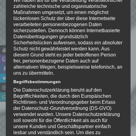
Wir haben als für die Verarbeitung Verantwortlicher
zahlreiche technische und organisatorische
Maßnahmen umgesetzt, um einen möglichst
lückenlosen Schutz der über diese Internetseite
verarbeiteten personenbezogenen Daten
sicherzustellen. Dennoch können Internetbasierte
Datenübertragungen grundsätzlich
Sicherheitslücken aufweisen, sodass ein absoluter
Schutz nicht gewährleistet werden kann. Aus
diesem Grund steht es jeder betroffenen Person
frei, personenbezogene Daten auch auf
alternativen Wegen, beispielsweise telefonisch, an
uns zu übermitteln.
Name
*
Begriffsbestimmungen
Die Datenschutzerklärung beruht auf den
E-Mail-Adresse
*
Begrifflichkeiten, die durch den Europäischen
Richtlinien- und Verordnungsgeber beim Erlass
Website
der Datenschutz-Grundverordnung (DS-GVO)
verwendet wurden. Unsere Datenschutzerklärung
soll sowohl für die Öffentlichkeit als auch für
*
Ich habe die
unsere Kunden und Geschäftspartner einfach
Datenschutzerklärung
zur
lesbar und verständlich sein. Um dies zu