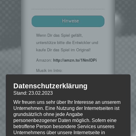
Hinweise
Wenn Dir das Spiel gefällt,
unterstütze bitte die Entwickler und
kaufe Dir das Spiel im Original!
Amazon:
http://amzn.to/1NmIDPi
Musik im Intro:
http://www.teknoaxe.com
Datenschutzerklärung
Vielen Dank für die Erlaubnis 🙂
Stand: 23.02.2023
Wir freuen uns sehr über Ihr Interesse an unserem
Unternehmen. Eine Nutzung der Internetseiten ist
© 2015 Bethesda Softworks LLC, ein
grundsätzlich ohne jede Angabe
ZeniMax-Media-Unternehmen. Bethesda,
personenbezogener Daten möglich. Sofern eine
Bethesda Softworks, Bethesda Game
betroffene Person besondere Services unseres
Studios, ZeniMax und die dazugehörigen
Unternehmens über unsere Internetseite in
Logos sind Marken oder eingetragene