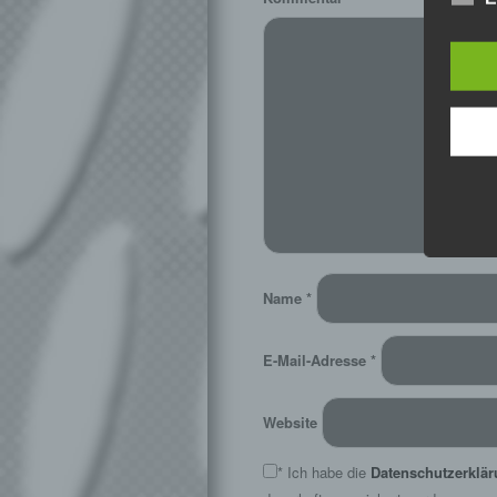
Name
*
E-Mail-Adresse
*
Website
*
Ich habe die
Datenschutzerklä