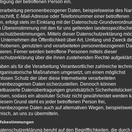
lligung der betroffenen Person ein.
erarbeitung personenbezogener Daten, beispielsweise des Na
nschrift, E-Mail-Adresse oder Telefonnummer einer betroffenen
n, erfolgt stets im Einklang mit der Datenschutz-Grundverordnu
n Übereinstimmung mit den für uns geltenden landesspezifisch
schutzbestimmungen. Mittels dieser Datenschutzerklärung mö
 Unternehmen die Öffentlichkeit über Art, Umfang und Zweck de
rhobenen, genutzten und verarbeiteten personenbezogenen Da
mieren. Ferner werden betroffene Personen mittels dieser
schutzerklärung über die ihnen zustehenden Rechte aufgeklärt
aben als für die Verarbeitung Verantwortlicher zahlreiche techn
 Game Studios
rganisatorische Maßnahmen umgesetzt, um einen möglichst
nlosen Schutz der über diese Internetseite verarbeiteten
.fallout4.com/
nenbezogenen Daten sicherzustellen. Dennoch können
netbasierte Datenübertragungen grundsätzlich Sicherheitslücke
isen, sodass ein absoluter Schutz nicht gewährleistet werden k
iesem Grund steht es jeder betroffenen Person frei,
nenbezogene Daten auch auf alternativen Wegen, beispielswe
nterstütze bitte die Entwickler und kaufe Dir das Spiel im Original!
onisch, an uns zu übermitteln.
NmIDPi
ffsbestimmungen
atenschutzerklärung beruht auf den Begrifflichkeiten, die durch