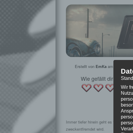
Erstellt von
EmKa
am
2. Januar 
Dat
Wie gefällt dir dieser
Stand
Wir f
Nutzu
perso
beson
Anspr
perso
Immer tiefer hinein geht es für uns in
perso
Verar
zweckentfremdet wird.