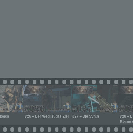
lloggs
#26 – Der Weg ist das Ziel
#27 – Die Synth
#28 – D
Komman