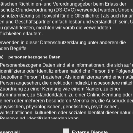
teknoaxe.com
äischen Richtlinien- und Verordnungsgeber beim Erlass der
s 🙂
schutz-Grundverordnung (DS-GVO) verwendet wurden. Unser
schutzerklärung soll sowohl für die Öffentlichkeit als auch für u
n und Geschäftspartner einfach lesbar und verständlich sein.
zu gewährleisten, möchten wir vorab die verwendeten
ZeniMax-Media-Unternehmen. Bethesda, Bethesda Softworks, Bethesda
flichkeiten erläutern.
ehörigen Logos sind Marken oder eingetragene Marken von ZeniMax Media
erwenden in dieser Datenschutzerklärung unter anderem die
ern. Alle übrigen Marken und Handelsnamen sind Eigentum ihrer jeweiligen
nden Begriffe:
n.
a) personenbezogene Daten
Personenbezogene Daten sind alle Informationen, die sich auf 
identifizierte oder identifizierbare natürliche Person (im Folgen
„betroffene Person") beziehen. Als identifizierbar wird eine natü
 Beitrag?
Person angesehen, die direkt oder indirekt, insbesondere mittel
e eine Bewertung da!
Zuordnung zu einer Kennung wie einem Namen, zu einer
Kennnummer, zu Standortdaten, zu einer Online-Kennung oder
einem oder mehreren besonderen Merkmalen, die Ausdruck de
physischen, physiologischen, genetischen, psychischen,
chreibe einen Kommentar
wirtschaftlichen, kulturellen oder sozialen Identität dieser natür
Person sind, identifiziert werden kann.
fentlicht.
Erforderliche Felder sind mit
*
markiert
b) betroffene Person
ssenziell
Externe Dienste