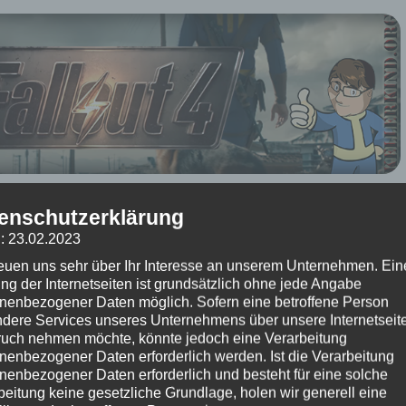
2016
um 19:05 Uhr – Kommentare:
Keine Kommentare
enschutzerklärung
 Beitrag?
: 23.02.2023
reuen uns sehr über Ihr Interesse an unserem Unternehmen. Ein
(Bisher keine Bewertungen)
ng der Internetseiten ist grundsätzlich ohne jede Angabe
nenbezogener Daten möglich. Sofern eine betroffene Person
★ Fallout 4 ★
dere Services unseres Unternehmens über unsere Internetseite
Folge #024 – Vault 114
uch nehmen möchte, könnte jedoch eine Verarbeitung
nenbezogener Daten erforderlich werden. Ist die Verarbeitung
 den Vault 114, welcher von Skinny Malone als sein persönliches Versteck
nenbezogener Daten erforderlich und besteht für eine solche
beitung keine gesetzliche Grundlage, holen wir generell eine