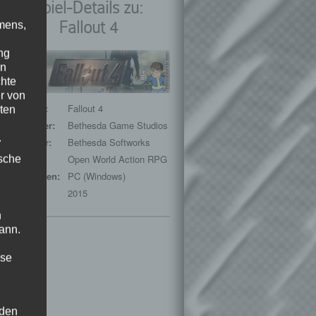
Spiel-Details zu:
Fallout 4
mens,
ng
en
chte
r von
Spieltitel:
Fallout 4
ten
Entwickler:
Bethesda Game Studios
.
Publisher:
Bethesda Softworks
ische
Genre:
Open World Action RPG
Plattformen:
PC (Windows)
Release:
2015
n
ann.
ise
 den