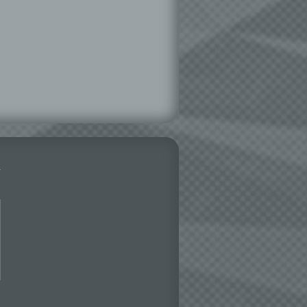
hen,
ng,
essen,
ser
aten
e
fern
n und
e
esen
ie
andere
 und
det.