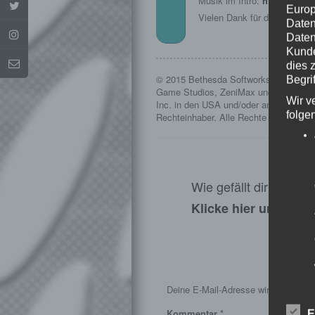
Musik im Intro:
http://www.
Europ
Vielen Dank für die Erlaubni
Daten
Daten
Kunde
dies 
© 2015 Bethesda Softworks LLC, ein 
Begrif
Game Studios, ZeniMax und die dazug
Wir v
Inc. in den USA und/oder anderen Länd
folge
Rechteinhaber. Alle Rechte vorbehalte
Wie gefällt dir dieser
Klicke hier und lass
S
Deine E-Mail-Adresse wird nicht veröf
Kommentar
*
E