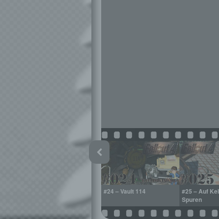
Apparel
#23 – Park Street Station
#24 – Vault 114
#25 – Auf Ke
Spuren