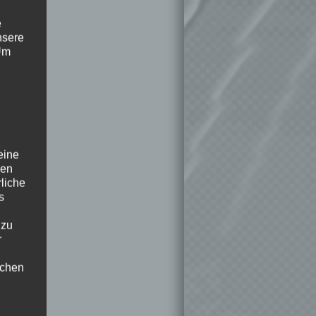
e
nsere
 Um
eine
den
rliche
s
 zu
r
lichen