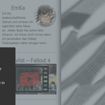
EmKa
Ich bin
leidenschaftlicher
Gamer und schaue mir
eigentlich alles Neue
an. Jedes Spiel hat seine faire
Chance. Ich freue mich immer wenn
ich jemandem das Hobby
Videospielen näher bringen kann.
Playlist – Fallout 4
e
 in