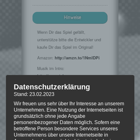
Hinweise
Wenn Dir das Spiel gefällt,
unterstütze bitte die Entwickler und
kaufe Dir das Spiel im Original!
Amazon:
http://amzn.to/1NmIDPi
Musik im Intro:
http://www.teknoaxe.com
Vielen Dank für die Erlaubnis 🙂
Datenschutzerklärung
Stand: 23.02.2023
Wir freuen uns sehr über Ihr Interesse an unserem
Unternehmen. Eine Nutzung der Internetseiten ist
© 2015 Bethesda Softworks LLC, ein
grundsätzlich ohne jede Angabe
ZeniMax-Media-Unternehmen. Bethesda,
Bethesda Softworks, Bethesda Game
personenbezogener Daten möglich. Sofern eine
Studios, ZeniMax und die dazugehörigen
betroffene Person besondere Services unseres
Logos sind Marken oder eingetragene
Unternehmens über unsere Internetseite in
Marken von ZeniMax Media Inc. in den