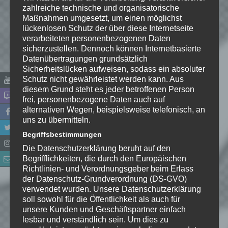
zahlreiche technische und organisatorische
Maßnahmen umgesetzt, um einen möglichst
lückenlosen Schutz der über diese Internetseite
verarbeiteten personenbezogenen Daten
sicherzustellen. Dennoch können Internetbasierte
Datenübertragungen grundsätzlich
Sicherheitslücken aufweisen, sodass ein absoluter
Schutz nicht gewährleistet werden kann. Aus
diesem Grund steht es jeder betroffenen Person
frei, personenbezogene Daten auch auf
alternativen Wegen, beispielsweise telefonisch, an
Name
*
uns zu übermitteln.
Begriffsbestimmungen
E-Mail-Adresse
*
Die Datenschutzerklärung beruht auf den
Begrifflichkeiten, die durch den Europäischen
Richtlinien- und Verordnungsgeber beim Erlass
Website
der Datenschutz-Grundverordnung (DS-GVO)
verwendet wurden. Unsere Datenschutzerklärung
*
Ich habe die
soll sowohl für die Öffentlichkeit als auch für
Datenschutzerklärung
zur
unsere Kunden und Geschäftspartner einfach
lesbar und verständlich sein. Um dies zu
Kenntnis genommen. Ich stimme