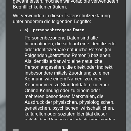
gewährleisten, möchten wir vorab die verwendeten
zu, dass meine Angaben dauerhaft
Begrifflichkeiten erläutern.
gespeichert werden.
Wir verwenden in dieser Datenschutzerklärung
unter anderem die folgenden Begriffe:
Benachrichtige mich über
a) personenbezogene Daten
nachfolgende Kommentare via E-
Personenbezogene Daten sind alle
Mail.
Informationen, die sich auf eine identifizierte
oder identifizierbare natürliche Person (im
Folgenden „betroffene Person") beziehen.
Benachrichtige mich über neue
Als identifizierbar wird eine natürliche
Beiträge via E-Mail.
Person angesehen, die direkt oder indirekt,
insbesondere mittels Zuordnung zu einer
Kennung wie einem Namen, zu einer
Kennnummer, zu Standortdaten, zu einer
Online-Kennung oder zu einem oder
mehreren besonderen Merkmalen, die
EmKa
Ausdruck der physischen, physiologischen,
Ich bin leidenschaftlicher
genetischen, psychischen, wirtschaftlichen,
Gamer und schaue mir
kulturellen oder sozialen Identität dieser
eigentlich alles Neue an.
natürlichen Person sind, identifiziert werden
Jedes Spiel hat seine faire
kann.
Chance. Ich freue mich immer wenn ich