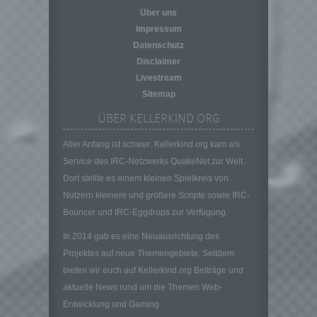
personenbezogener Daten in einer Weise,
Über uns
auf welche die personenbezogenen Daten
Impressum
ohne Hinzuziehung zusätzlicher
Informationen nicht mehr einer spezifischen
Datenschutz
betroffenen Person zugeordnet werden
Disclaimer
können, sofern diese zusätzlichen
Livestream
Informationen gesondert aufbewahrt werden
Sitemap
und technischen und organisatorischen
Maßnahmen unterliegen, die gewährleisten,
ÜBER KELLERKIND.ORG
dass die personenbezogenen Daten nicht
einer identifizierten oder identifizierbaren
Aller Anfang ist schwer: Kellerkind.org kam als
natürlichen Person zugewiesen werden.
Service des IRC-Netzwerks QuakeNet zur Welt.
Dort stellte es einem kleinen Spielkreis von
g) Verantwortlicher oder für die Verarbeitung
Verantwortlicher
Nutzern kleinere und größere Scripte sowie IRC-
Verantwortlicher oder für die Verarbeitung
Bouncer und IRC-Eggdrops zur Verfügung.
Verantwortlicher ist die natürliche oder
In 2014 gab es eine Neuausrichtung des
juristische Person, Behörde, Einrichtung
oder andere Stelle, die allein oder
Projektes auf neue Themengebiete. Seitdem
gemeinsam mit anderen über die Zwecke
bieten wir euch auf Kellerkind.org Beiträge und
und Mittel der Verarbeitung von
aktuelle News rund um die Themen Web-
personenbezogenen Daten entscheidet.
Entwicklung und Gaming.
Sind die Zwecke und Mittel dieser