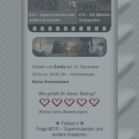
cherdrang
#15 – Supermutanten und
#16 – Die Mission aus
#17 –
andere Kreaturen
Graygarden
Wasse
Erstellt von
EmKa
am
12. Dezember
2015
um 19:05 Uhr – Kommentare:
Keine Kommentare
Wie gefällt dir dieser Beitrag?
(Bisher keine Bewertungen)
★ Fallout 4 ★
Folge #015 – Supermutanten und
andere Kreaturen