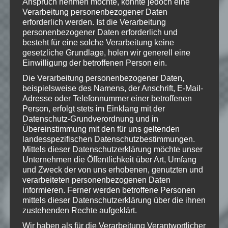
Anspruch nehmen möchte, könnte jedoch eine
USA und/oder anderen Ländern. Alle
Verarbeitung personenbezogener Daten
übrigen Marken und Handelsnamen sind
erforderlich werden. Ist die Verarbeitung
Eigentum ihrer jeweiligen Rechteinhaber.
personenbezogener Daten erforderlich und
Alle Rechte vorbehalten.
besteht für eine solche Verarbeitung keine
gesetzliche Grundlage, holen wir generell eine
Einwilligung der betroffenen Person ein.
Die Verarbeitung personenbezogener Daten,
Wie gefällt dir dieser Beitrag?
beispielsweise des Namens, der Anschrift, E-Mail-
Klicke hier und lasse
Adresse oder Telefonnummer einer betroffenen
Person, erfolgt stets im Einklang mit der
eine Bewertung da!
Datenschutz-Grundverordnung und in
Übereinstimmung mit den für uns geltenden
landesspezifischen Datenschutzbestimmungen.
Mittels dieser Datenschutzerklärung möchte unser
Schreibe einen Kommentar
Unternehmen die Öffentlichkeit über Art, Umfang
Deine E-Mail-Adresse wird nicht
und Zweck der von uns erhobenen, genutzten und
veröffentlicht.
Erforderliche Felder
verarbeiteten personenbezogenen Daten
sind mit
*
markiert
informieren. Ferner werden betroffene Personen
mittels dieser Datenschutzerklärung über die ihnen
Kommentar
*
zustehenden Rechte aufgeklärt.
Wir haben als für die Verarbeitung Verantwortlicher