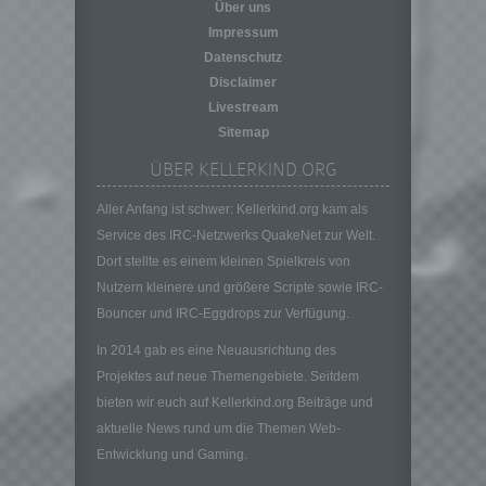
personenbezogener Daten in einer Weise,
Über uns
auf welche die personenbezogenen Daten
Impressum
ohne Hinzuziehung zusätzlicher
Datenschutz
Informationen nicht mehr einer spezifischen
Disclaimer
betroffenen Person zugeordnet werden
Livestream
können, sofern diese zusätzlichen
Informationen gesondert aufbewahrt werden
Sitemap
und technischen und organisatorischen
ÜBER KELLERKIND.ORG
Maßnahmen unterliegen, die gewährleisten,
dass die personenbezogenen Daten nicht
Aller Anfang ist schwer: Kellerkind.org kam als
einer identifizierten oder identifizierbaren
Service des IRC-Netzwerks QuakeNet zur Welt.
natürlichen Person zugewiesen werden.
Dort stellte es einem kleinen Spielkreis von
g) Verantwortlicher oder für die Verarbeitung
Verantwortlicher
Nutzern kleinere und größere Scripte sowie IRC-
Bouncer und IRC-Eggdrops zur Verfügung.
Verantwortlicher oder für die Verarbeitung
Verantwortlicher ist die natürliche oder
In 2014 gab es eine Neuausrichtung des
juristische Person, Behörde, Einrichtung
Projektes auf neue Themengebiete. Seitdem
oder andere Stelle, die allein oder
bieten wir euch auf Kellerkind.org Beiträge und
gemeinsam mit anderen über die Zwecke
und Mittel der Verarbeitung von
aktuelle News rund um die Themen Web-
personenbezogenen Daten entscheidet.
Entwicklung und Gaming.
Sind die Zwecke und Mittel dieser