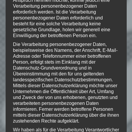
USA und/oder anderen Ländern. Alle
Verarbeitung personenbezogener Daten
übrigen Marken und Handelsnamen sind
Eigentum ihrer jeweiligen Rechteinhaber.
erforderlich werden. Ist die Verarbeitung
Alle Rechte vorbehalten.
personenbezogener Daten erforderlich und
besteht für eine solche Verarbeitung keine
gesetzliche Grundlage, holen wir generell eine
Einwilligung der betroffenen Person ein.
Die Verarbeitung personenbezogener Daten,
Wie gefällt dir dieser Beitrag?
beispielsweise des Namens, der Anschrift, E-Mail-
Klicke hier und lasse
Adresse oder Telefonnummer einer betroffenen
eine Bewertung da!
Person, erfolgt stets im Einklang mit der
Datenschutz-Grundverordnung und in
Übereinstimmung mit den für uns geltenden
landesspezifischen Datenschutzbestimmungen.
Schreibe einen Kommentar
Mittels dieser Datenschutzerklärung möchte unser
Unternehmen die Öffentlichkeit über Art, Umfang
Deine E-Mail-Adresse wird nicht
und Zweck der von uns erhobenen, genutzten und
veröffentlicht.
Erforderliche Felder
verarbeiteten personenbezogenen Daten
sind mit
*
markiert
informieren. Ferner werden betroffene Personen
mittels dieser Datenschutzerklärung über die ihnen
Kommentar
*
zustehenden Rechte aufgeklärt.
Wir haben als für die Verarbeitung Verantwortlicher