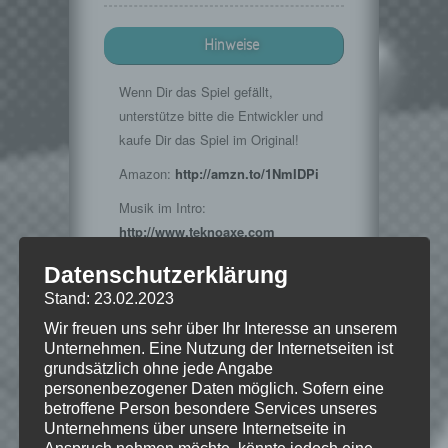
Hinweise
Wenn Dir das Spiel gefällt,
unterstütze bitte die Entwickler und
kaufe Dir das Spiel im Original!
Amazon:
http://amzn.to/1NmIDPi
Musik im Intro:
http://www.teknoaxe.com
Vielen Dank für die Erlaubnis 🙂
Datenschutzerklärung
Stand: 23.02.2023
Wir freuen uns sehr über Ihr Interesse an unserem
© 2015 Bethesda Softworks LLC, ein
Unternehmen. Eine Nutzung der Internetseiten ist
ZeniMax-Media-Unternehmen. Bethesda,
grundsätzlich ohne jede Angabe
Bethesda Softworks, Bethesda Game
personenbezogener Daten möglich. Sofern eine
Studios, ZeniMax und die dazugehörigen
betroffene Person besondere Services unseres
Logos sind Marken oder eingetragene
Unternehmens über unsere Internetseite in
Marken von ZeniMax Media Inc. in den
Anspruch nehmen möchte, könnte jedoch eine