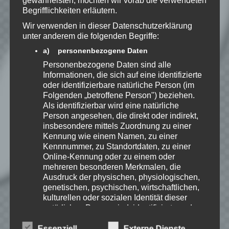
zu, dass meine Angaben dauerhaft
Begrifflichkeiten erläutern.
gespeichert werden.
Wir verwenden in dieser Datenschutzerklärung
unter anderem die folgenden Begriffe:
Benachrichtige mich über
a) personenbezogene Daten
nachfolgende Kommentare via E-
Personenbezogene Daten sind alle
Mail.
Informationen, die sich auf eine identifizierte
oder identifizierbare natürliche Person (im
Folgenden „betroffene Person") beziehen.
Benachrichtige mich über neue
Als identifizierbar wird eine natürliche
Beiträge via E-Mail.
Person angesehen, die direkt oder indirekt,
insbesondere mittels Zuordnung zu einer
Kennung wie einem Namen, zu einer
Kennnummer, zu Standortdaten, zu einer
Online-Kennung oder zu einem oder
EmKa
mehreren besonderen Merkmalen, die
Ausdruck der physischen, physiologischen,
Ich bin leidenschaftlicher
genetischen, psychischen, wirtschaftlichen,
Gamer und schaue mir
eigentlich alles Neue an.
kulturellen oder sozialen Identität dieser
Jedes Spiel hat seine faire
natürlichen Person sind, identifiziert werden
Chance. Ich freue mich immer wenn ich
kann.
jemandem das Hobby Videospielen näher
Essenziell
Externe Dienste