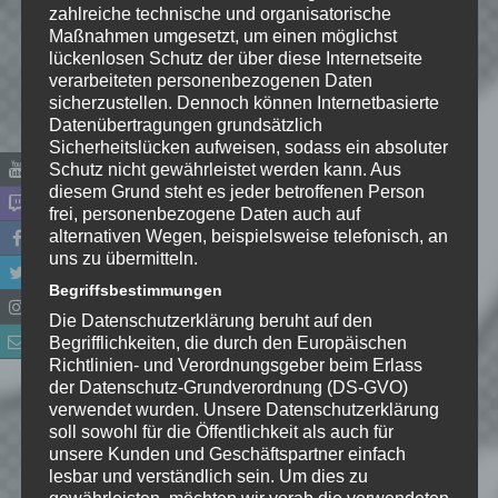
zahlreiche technische und organisatorische
Maßnahmen umgesetzt, um einen möglichst
lückenlosen Schutz der über diese Internetseite
verarbeiteten personenbezogenen Daten
sicherzustellen. Dennoch können Internetbasierte
Datenübertragungen grundsätzlich
Sicherheitslücken aufweisen, sodass ein absoluter
Schutz nicht gewährleistet werden kann. Aus
diesem Grund steht es jeder betroffenen Person
frei, personenbezogene Daten auch auf
alternativen Wegen, beispielsweise telefonisch, an
Name
*
uns zu übermitteln.
Begriffsbestimmungen
E-Mail-Adresse
*
Die Datenschutzerklärung beruht auf den
Begrifflichkeiten, die durch den Europäischen
Richtlinien- und Verordnungsgeber beim Erlass
Website
der Datenschutz-Grundverordnung (DS-GVO)
verwendet wurden. Unsere Datenschutzerklärung
*
Ich habe die
soll sowohl für die Öffentlichkeit als auch für
Datenschutzerklärung
zur
unsere Kunden und Geschäftspartner einfach
Kenntnis genommen. Ich stimme
lesbar und verständlich sein. Um dies zu
gewährleisten, möchten wir vorab die verwendeten