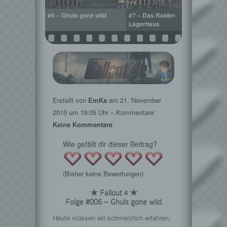
rgung der
#6 – Ghuls gone wild
#7 – Das Raider-
#8 – E
Lagerhaus
Erstellt von
EmKa
am
21. November
2015
um 19:05 Uhr – Kommentare:
Keine Kommentare
Wie gefällt dir dieser Beitrag?
(Bisher keine Bewertungen)
★ Fallout 4 ★
Folge #006 – Ghuls gone wild
Heute müssen wir schmerzlich erfahren,