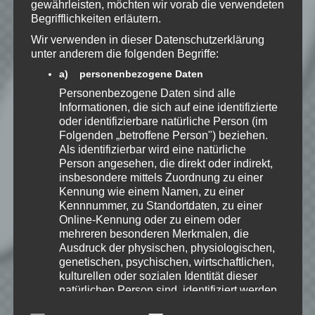
gewährleisten, möchten wir vorab die verwendeten
zu, dass meine Angaben dauerhaft
Begrifflichkeiten erläutern.
gespeichert werden.
Wir verwenden in dieser Datenschutzerklärung
unter anderem die folgenden Begriffe:
Benachrichtige mich über
a) personenbezogene Daten
nachfolgende Kommentare via E-
Personenbezogene Daten sind alle
Mail.
Informationen, die sich auf eine identifizierte
oder identifizierbare natürliche Person (im
Folgenden „betroffene Person") beziehen.
Benachrichtige mich über neue
Als identifizierbar wird eine natürliche
Person angesehen, die direkt oder indirekt,
Beiträge via E-Mail.
insbesondere mittels Zuordnung zu einer
Kennung wie einem Namen, zu einer
Kennnummer, zu Standortdaten, zu einer
Online-Kennung oder zu einem oder
mehreren besonderen Merkmalen, die
EmKa
Ausdruck der physischen, physiologischen,
Ich bin leidenschaftlicher
genetischen, psychischen, wirtschaftlichen,
Gamer und schaue mir
kulturellen oder sozialen Identität dieser
eigentlich alles Neue an.
natürlichen Person sind, identifiziert werden
Jedes Spiel hat seine faire
kann.
Chance. Ich freue mich immer wenn ich