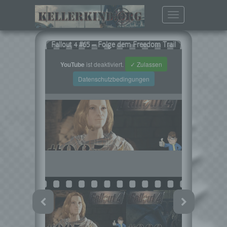
Toggle
navigation
Fallout 4 #65 – Folge dem Freedom Trail
YouTube
ist deaktiviert.
✓ Zulassen
Datenschutzbedingungen