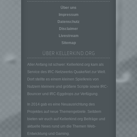
personenbezogener Daten in einer Weise,
Über uns
auf welche die personenbezogenen Daten
ohne Hinzuziehung zusätzlicher
Impressum
Informationen nicht mehr einer spezifischen
Datenschutz
betroffenen Person zugeordnet werden
Disclaimer
können, sofern diese zusätzlichen
Livestream
Informationen gesondert aufbewahrt werden
Sitemap
und technischen und organisatorischen
Maßnahmen unterliegen, die gewährleisten,
ÜBER KELLERKIND.ORG
dass die personenbezogenen Daten nicht
einer identifizierten oder identifizierbaren
Aller Anfang ist schwer: Kellerkind.org kam als
natürlichen Person zugewiesen werden.
Service des IRC-Netzwerks QuakeNet zur Welt.
g) Verantwortlicher oder für die Verarbeitung
Dort stellte es einem kleinen Spielkreis von
Verantwortlicher
Nutzern kleinere und größere Scripte sowie IRC-
Verantwortlicher oder für die Verarbeitung
Bouncer und IRC-Eggdrops zur Verfügung.
Verantwortlicher ist die natürliche oder
juristische Person, Behörde, Einrichtung
In 2014 gab es eine Neuausrichtung des
oder andere Stelle, die allein oder
Projektes auf neue Themengebiete. Seitdem
gemeinsam mit anderen über die Zwecke
bieten wir euch auf Kellerkind.org Beiträge und
und Mittel der Verarbeitung von
aktuelle News rund um die Themen Web-
personenbezogenen Daten entscheidet.
Entwicklung und Gaming.
Sind die Zwecke und Mittel dieser