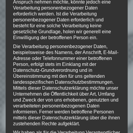
Marken von ZeniMax Media Inc. in den
Anspruch nehmen möchte, könnte jedoch eine
USA und/oder anderen Ländern. Alle
Verarbeitung personenbezogener Daten
übrigen Marken und Handelsnamen sind
erforderlich werden. Ist die Verarbeitung
Eigentum ihrer jeweiligen Rechteinhaber.
personenbezogener Daten erforderlich und
Alle Rechte vorbehalten.
besteht für eine solche Verarbeitung keine
gesetzliche Grundlage, holen wir generell eine
Einwilligung der betroffenen Person ein.
Die Verarbeitung personenbezogener Daten,
Wie gefällt dir dieser Beitrag?
beispielsweise des Namens, der Anschrift, E-Mail-
Klicke hier und lasse
Adresse oder Telefonnummer einer betroffenen
Person, erfolgt stets im Einklang mit der
eine Bewertung da!
Datenschutz-Grundverordnung und in
Übereinstimmung mit den für uns geltenden
landesspezifischen Datenschutzbestimmungen.
Mittels dieser Datenschutzerklärung möchte unser
Schreibe einen Kommentar
Unternehmen die Öffentlichkeit über Art, Umfang
Deine E-Mail-Adresse wird nicht
und Zweck der von uns erhobenen, genutzten und
veröffentlicht.
Erforderliche Felder
verarbeiteten personenbezogenen Daten
informieren. Ferner werden betroffene Personen
sind mit
*
markiert
mittels dieser Datenschutzerklärung über die ihnen
Kommentar
*
zustehenden Rechte aufgeklärt.
Wir haben als für die Verarbeitung Verantwortlicher