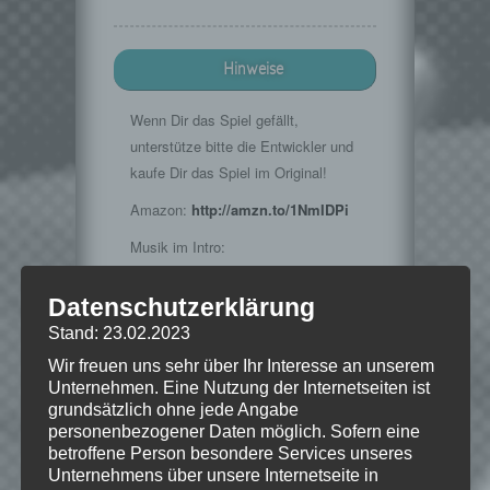
Hinweise
Wenn Dir das Spiel gefällt,
unterstütze bitte die Entwickler und
kaufe Dir das Spiel im Original!
Amazon:
http://amzn.to/1NmIDPi
Musik im Intro:
http://www.teknoaxe.com
Vielen Dank für die Erlaubnis 🙂
Datenschutzerklärung
Stand: 23.02.2023
Wir freuen uns sehr über Ihr Interesse an unserem
Unternehmen. Eine Nutzung der Internetseiten ist
© 2015 Bethesda Softworks LLC, ein
grundsätzlich ohne jede Angabe
ZeniMax-Media-Unternehmen. Bethesda,
personenbezogener Daten möglich. Sofern eine
Bethesda Softworks, Bethesda Game
betroffene Person besondere Services unseres
Studios, ZeniMax und die dazugehörigen
Logos sind Marken oder eingetragene
Unternehmens über unsere Internetseite in