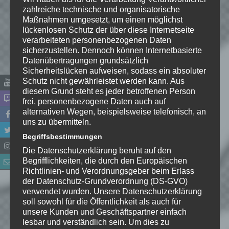
zahlreiche technische und organisatorische
Maßnahmen umgesetzt, um einen möglichst
lückenlosen Schutz der über diese Internetseite
verarbeiteten personenbezogenen Daten
sicherzustellen. Dennoch können Internetbasierte
Datenübertragungen grundsätzlich
Sicherheitslücken aufweisen, sodass ein absoluter
Schutz nicht gewährleistet werden kann. Aus
diesem Grund steht es jeder betroffenen Person
frei, personenbezogene Daten auch auf
alternativen Wegen, beispielsweise telefonisch, an
Name
*
uns zu übermitteln.
Begriffsbestimmungen
E-Mail-Adresse
*
Die Datenschutzerklärung beruht auf den
Begrifflichkeiten, die durch den Europäischen
Richtlinien- und Verordnungsgeber beim Erlass
Website
der Datenschutz-Grundverordnung (DS-GVO)
verwendet wurden. Unsere Datenschutzerklärung
*
Ich habe die
soll sowohl für die Öffentlichkeit als auch für
unsere Kunden und Geschäftspartner einfach
Datenschutzerklärung
zur
lesbar und verständlich sein. Um dies zu
Kenntnis genommen. Ich stimme