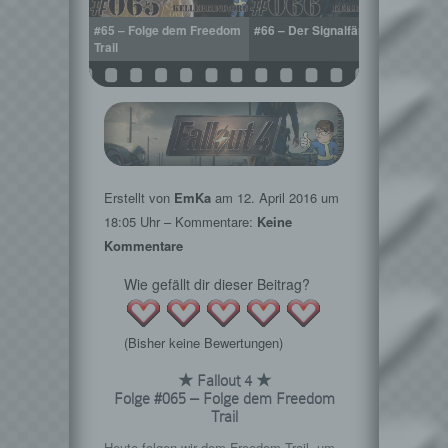
sive
#65 – Folge dem Freedom
#66 – Der Signalfänger
#67 – 
ung
Trail
Erstellt von
EmKa
am
12. April 2016
um
18:05 Uhr – Kommentare:
Keine
Kommentare
Wie gefällt dir dieser Beitrag?
(Bisher keine Bewertungen)
★ Fallout 4 ★
Folge #065 – Folge dem Freedom
Trail
Heute folgen wir dem Freedom Trail, um