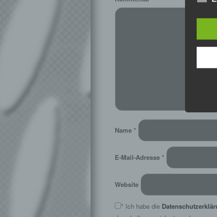
Name
*
E-Mail-Adresse
*
Website
*
Ich habe die
Datenschutzerklä