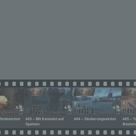
affenkammer
#83 – Mit Kanonen auf
#84 – Säuberungsaktion
#85 – T
Spatzen
Bootsh