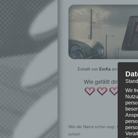
Erstellt von
EmKa
am
23. Mai 20
Dat
Wie gefällt dir dieser
Stand
Wir f
Nutzu
perso
beson
Folge
Anspr
perso
Wie der Name schon sagt, beginnen wi
perso
Verar
schon!