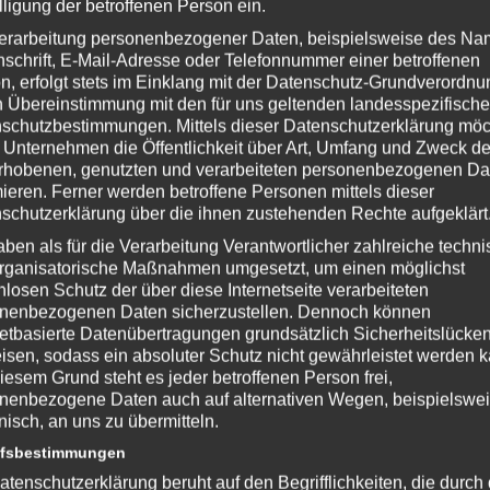
lligung der betroffenen Person ein.
erarbeitung personenbezogener Daten, beispielsweise des Na
nschrift, E-Mail-Adresse oder Telefonnummer einer betroffenen
n, erfolgt stets im Einklang mit der Datenschutz-Grundverordnu
n Übereinstimmung mit den für uns geltenden landesspezifisch
schutzbestimmungen. Mittels dieser Datenschutzerklärung mö
 Unternehmen die Öffentlichkeit über Art, Umfang und Zweck de
rhobenen, genutzten und verarbeiteten personenbezogenen Da
mieren. Ferner werden betroffene Personen mittels dieser
schutzerklärung über die ihnen zustehenden Rechte aufgeklärt
aben als für die Verarbeitung Verantwortlicher zahlreiche techn
 Game Studios
rganisatorische Maßnahmen umgesetzt, um einen möglichst
nlosen Schutz der über diese Internetseite verarbeiteten
.fallout4.com/
nenbezogenen Daten sicherzustellen. Dennoch können
netbasierte Datenübertragungen grundsätzlich Sicherheitslücke
isen, sodass ein absoluter Schutz nicht gewährleistet werden k
iesem Grund steht es jeder betroffenen Person frei,
nenbezogene Daten auch auf alternativen Wegen, beispielswe
nterstütze bitte die Entwickler und kaufe Dir das Spiel im Original!
onisch, an uns zu übermitteln.
NmIDPi
ffsbestimmungen
atenschutzerklärung beruht auf den Begrifflichkeiten, die durch