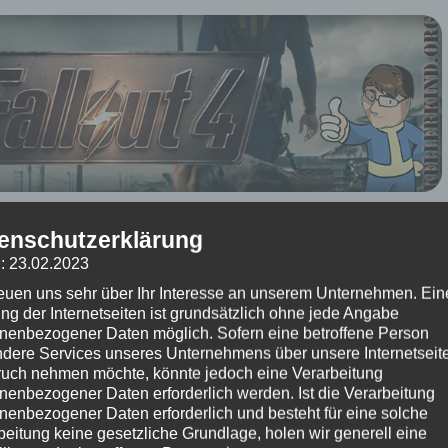
16
um 18:05 Uhr – Kommentare:
Keine Kommentare
enschutzerklärung
 Beitrag?
: 23.02.2023
reuen uns sehr über Ihr Interesse an unserem Unternehmen. Ein
(Bisher keine Bewertungen)
ng der Internetseiten ist grundsätzlich ohne jede Angabe
nenbezogener Daten möglich. Sofern eine betroffene Person
★ Fallout 4 ★
dere Services unseres Unternehmens über unsere Internetseite
 #081 – Mächtiger Bada Boom
uch nehmen möchte, könnte jedoch eine Verarbeitung
nenbezogener Daten erforderlich werden. Ist die Verarbeitung
r die Folge mit einem riesigen Knall 🙂 Was dann kommt … wer weiß das
nenbezogener Daten erforderlich und besteht für eine solche
beitung keine gesetzliche Grundlage, holen wir generell eine