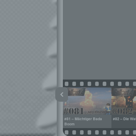
 Freund
#80 – Sturm aufs Institut
#81 – Mächtiger Bada
#82 – Die W
Boom