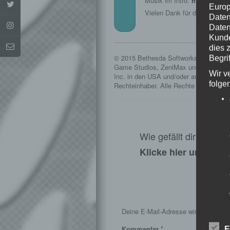
Musik im Intro:
http://www.
Europ
Vielen Dank für die Erlaubni
Daten
Daten
Kunde
dies 
© 2015 Bethesda Softworks LLC, ein 
Begrif
Game Studios, ZeniMax und die dazug
Wir v
Inc. in den USA und/oder anderen Länd
folge
Rechteinhaber. Alle Rechte vorbehalte
Wie gefällt dir dieser
Klicke hier und lass
S
Deine E-Mail-Adresse wird nicht veröf
Kommentar
*
E