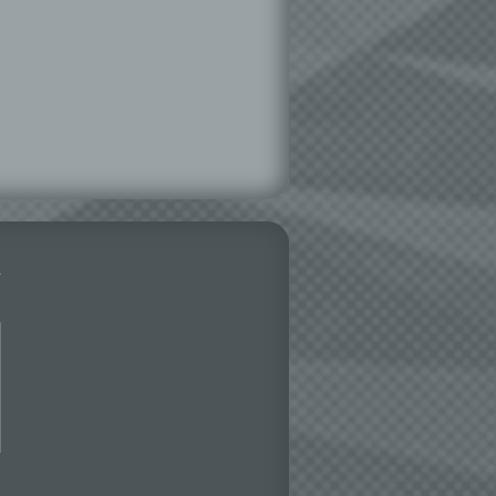
hen,
ng,
essen,
ser
aten
e
fern
n und
e
esen
ie
andere
 und
det.