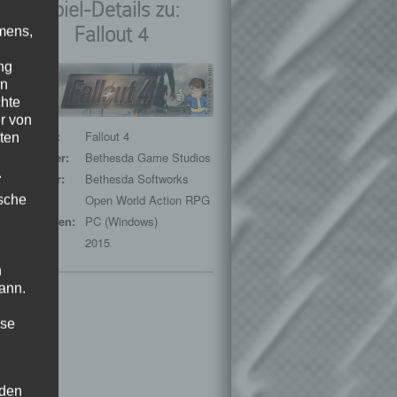
Spiel-Details zu:
Fallout 4
mens,
ng
en
chte
r von
Spieltitel:
Fallout 4
ten
Entwickler:
Bethesda Game Studios
.
Publisher:
Bethesda Softworks
ische
Genre:
Open World Action RPG
Plattformen:
PC (Windows)
Release:
2015
n
ann.
ise
 den