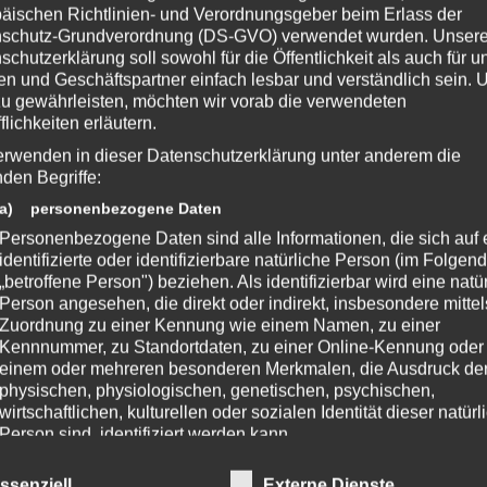
teknoaxe.com
äischen Richtlinien- und Verordnungsgeber beim Erlass der
s 🙂
schutz-Grundverordnung (DS-GVO) verwendet wurden. Unser
schutzerklärung soll sowohl für die Öffentlichkeit als auch für u
n und Geschäftspartner einfach lesbar und verständlich sein.
zu gewährleisten, möchten wir vorab die verwendeten
ZeniMax-Media-Unternehmen. Bethesda, Bethesda Softworks, Bethesda
flichkeiten erläutern.
ehörigen Logos sind Marken oder eingetragene Marken von ZeniMax Media
erwenden in dieser Datenschutzerklärung unter anderem die
ern. Alle übrigen Marken und Handelsnamen sind Eigentum ihrer jeweiligen
nden Begriffe:
n.
a) personenbezogene Daten
Personenbezogene Daten sind alle Informationen, die sich auf 
identifizierte oder identifizierbare natürliche Person (im Folgen
„betroffene Person") beziehen. Als identifizierbar wird eine natü
 Beitrag?
Person angesehen, die direkt oder indirekt, insbesondere mittel
e eine Bewertung da!
Zuordnung zu einer Kennung wie einem Namen, zu einer
Kennnummer, zu Standortdaten, zu einer Online-Kennung oder
einem oder mehreren besonderen Merkmalen, die Ausdruck de
physischen, physiologischen, genetischen, psychischen,
chreibe einen Kommentar
wirtschaftlichen, kulturellen oder sozialen Identität dieser natür
Person sind, identifiziert werden kann.
fentlicht.
Erforderliche Felder sind mit
*
markiert
b) betroffene Person
ssenziell
Externe Dienste