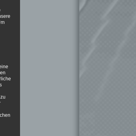
e
nsere
 Um
eine
den
rliche
s
 zu
r
lichen