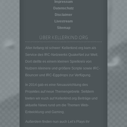
Impressum
auf welche die personenbezogenen Daten
Datenschutz
ohne Hinzuziehung zusätzlicher
Informationen nicht mehr einer spezifischen
Disclaimer
betroffenen Person zugeordnet werden
Livestream
können, sofern diese zusätzlichen
Sitemap
Informationen gesondert aufbewahrt werden
ÜBER KELLERKIND.ORG
und technischen und organisatorischen
Maßnahmen unterliegen, die gewährleisten,
Aller Anfang ist schwer: Kellerkind.org kam als
dass die personenbezogenen Daten nicht
einer identifizierten oder identifizierbaren
Service des IRC-Netzwerks QuakeNet zur Welt.
natürlichen Person zugewiesen werden.
Dort stellte es einem kleinen Spielkreis von
g) Verantwortlicher oder für die Verarbeitung
Nutzern kleinere und größere Scripte sowie IRC-
Verantwortlicher
Bouncer und IRC-Eggdrops zur Verfügung.
Verantwortlicher oder für die Verarbeitung
In 2014 gab es eine Neuausrichtung des
Verantwortlicher ist die natürliche oder
Projektes auf neue Themengebiete. Seitdem
juristische Person, Behörde, Einrichtung
oder andere Stelle, die allein oder
bieten wir euch auf Kellerkind.org Beiträge und
gemeinsam mit anderen über die Zwecke
aktuelle News rund um die Themen Web-
und Mittel der Verarbeitung von
Entwicklung und Gaming.
personenbezogenen Daten entscheidet.
Sind die Zwecke und Mittel dieser
Außerdem finden nun auch Let’s Plays ihr
Verarbeitung durch das Unionsrecht oder