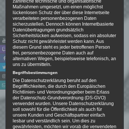
zahlreiche technische und organisatorische
Maßnahmen umgesetzt, um einen möglichst
lückenlosen Schutz der über diese Internetseite
verarbeiteten personenbezogenen Daten
sicherzustellen. Dennoch können Internetbasierte
Datenübertragungen grundsätzlich
Sicherheitslücken aufweisen, sodass ein absoluter
Schutz nicht gewährleistet werden kann. Aus
diesem Grund steht es jeder betroffenen Person
frei, personenbezogene Daten auch auf
Name
*
alternativen Wegen, beispielsweise telefonisch, an
uns zu übermitteln.
E-Mail-Adresse
*
Begriffsbestimmungen
Die Datenschutzerklärung beruht auf den
Begrifflichkeiten, die durch den Europäischen
Website
Richtlinien- und Verordnungsgeber beim Erlass
der Datenschutz-Grundverordnung (DS-GVO)
*
Ich habe die
verwendet wurden. Unsere Datenschutzerklärung
Datenschutzerklärung
zur
soll sowohl für die Öffentlichkeit als auch für
unsere Kunden und Geschäftspartner einfach
Kenntnis genommen. Ich stimme
lesbar und verständlich sein. Um dies zu
zu, dass meine Angaben dauerhaft
gewährleisten, möchten wir vorab die verwendeten