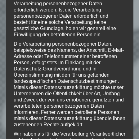
Verarbeitung personenbezogener Daten
Eigentum ihrer jeweiligen Rechteinhaber.
erforderlich werden. Ist die Verarbeitung
Alle Rechte vorbehalten.
personenbezogener Daten erforderlich und
besteht für eine solche Verarbeitung keine
gesetzliche Grundlage, holen wir generell eine
Einwilligung der betroffenen Person ein.
Wie gefällt dir dieser Beitrag?
Die Verarbeitung personenbezogener Daten,
Klicke hier und lasse
beispielsweise des Namens, der Anschrift, E-Mail-
eine Bewertung da!
Adresse oder Telefonnummer einer betroffenen
Person, erfolgt stets im Einklang mit der
Datenschutz-Grundverordnung und in
Übereinstimmung mit den für uns geltenden
Schreibe einen Kommentar
landesspezifischen Datenschutzbestimmungen.
Mittels dieser Datenschutzerklärung möchte unser
Deine E-Mail-Adresse wird nicht
Unternehmen die Öffentlichkeit über Art, Umfang
veröffentlicht.
Erforderliche Felder
und Zweck der von uns erhobenen, genutzten und
sind mit
*
markiert
verarbeiteten personenbezogenen Daten
informieren. Ferner werden betroffene Personen
Kommentar
*
mittels dieser Datenschutzerklärung über die ihnen
zustehenden Rechte aufgeklärt.
Wir haben als für die Verarbeitung Verantwortlicher