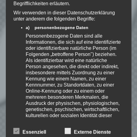
gespeichert werden.
Begrifflichkeiten erläutern.
Wir verwenden in dieser Datenschutzerklärung
Benachrichtige mich über
unter anderem die folgenden Begriffe:
nachfolgende Kommentare via E-
a) personenbezogene Daten
Mail.
Personenbezogene Daten sind alle
Informationen, die sich auf eine identifizierte
oder identifizierbare natürliche Person (im
Benachrichtige mich über neue
Folgenden „betroffene Person") beziehen.
Beiträge via E-Mail.
Als identifizierbar wird eine natürliche
Person angesehen, die direkt oder indirekt,
insbesondere mittels Zuordnung zu einer
Kennung wie einem Namen, zu einer
Kennnummer, zu Standortdaten, zu einer
Online-Kennung oder zu einem oder
EmKa
mehreren besonderen Merkmalen, die
Ich bin leidenschaftlicher
Ausdruck der physischen, physiologischen,
Gamer und schaue mir
genetischen, psychischen, wirtschaftlichen,
eigentlich alles Neue an.
kulturellen oder sozialen Identität dieser
Jedes Spiel hat seine faire
Chance. Ich freue mich immer wenn ich
natürlichen Person sind, identifiziert werden
jemandem das Hobby Videospielen näher
kann.
Essenziell
Externe Dienste
bringen kann.
b) betroffene Person