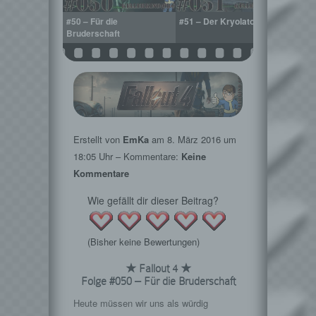
din Dance
#50 – Für die
#51 – Der Kryolator
#52 – 
Bruderschaft
guter
Erstellt von
EmKa
am
8. März 2016
um
18:05 Uhr – Kommentare:
Keine
Kommentare
Wie gefällt dir dieser Beitrag?
(Bisher keine Bewertungen)
★ Fallout 4 ★
Folge #050 – Für die Bruderschaft
Heute müssen wir uns als würdig