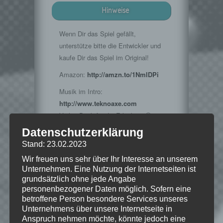
Hinweise
Wenn Dir das Spiel gefällt,
unterstütze bitte die Entwickler und
kaufe Dir das Spiel im Original!
Amazon:
http://amzn.to/1NmIDPi
Musik im Intro:
http://www.teknoaxe.com
Vielen Dank für die Erlaubnis 🙂
Datenschutzerklärung
Stand: 23.02.2023
© 2015 Bethesda Softworks LLC, ein
Wir freuen uns sehr über Ihr Interesse an unserem
ZeniMax-Media-Unternehmen. Bethesda,
Unternehmen. Eine Nutzung der Internetseiten ist
Bethesda Softworks, Bethesda Game
grundsätzlich ohne jede Angabe
Studios, ZeniMax und die dazugehörigen
personenbezogener Daten möglich. Sofern eine
Logos sind Marken oder eingetragene
betroffene Person besondere Services unseres
Marken von ZeniMax Media Inc. in den
Unternehmens über unsere Internetseite in
USA und/oder anderen Ländern. Alle
Anspruch nehmen möchte, könnte jedoch eine
übrigen Marken und Handelsnamen sind