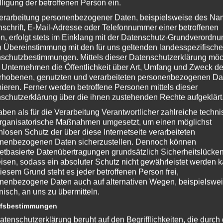
lligung der betroffenen Person ein.
erarbeitung personenbezogener Daten, beispielsweise des Na
nschrift, E-Mail-Adresse oder Telefonnummer einer betroffenen
n, erfolgt stets im Einklang mit der Datenschutz-Grundverordnu
n Übereinstimmung mit den für uns geltenden landesspezifisch
schutzbestimmungen. Mittels dieser Datenschutzerklärung mö
 Unternehmen die Öffentlichkeit über Art, Umfang und Zweck de
rhobenen, genutzten und verarbeiteten personenbezogenen Da
mieren. Ferner werden betroffene Personen mittels dieser
schutzerklärung über die ihnen zustehenden Rechte aufgeklärt
aben als für die Verarbeitung Verantwortlicher zahlreiche techn
 Game Studios
rganisatorische Maßnahmen umgesetzt, um einen möglichst
nlosen Schutz der über diese Internetseite verarbeiteten
.fallout4.com/
nenbezogenen Daten sicherzustellen. Dennoch können
netbasierte Datenübertragungen grundsätzlich Sicherheitslücke
isen, sodass ein absoluter Schutz nicht gewährleistet werden k
iesem Grund steht es jeder betroffenen Person frei,
nenbezogene Daten auch auf alternativen Wegen, beispielswe
nterstütze bitte die Entwickler und kaufe Dir das Spiel im Original!
onisch, an uns zu übermitteln.
NmIDPi
ffsbestimmungen
atenschutzerklärung beruht auf den Begrifflichkeiten, die durch