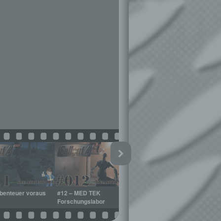
benteuer voraus
#12 – MED TEK
#13 – Das Geheimnis der
#
Forschungslabor
Mittelschule