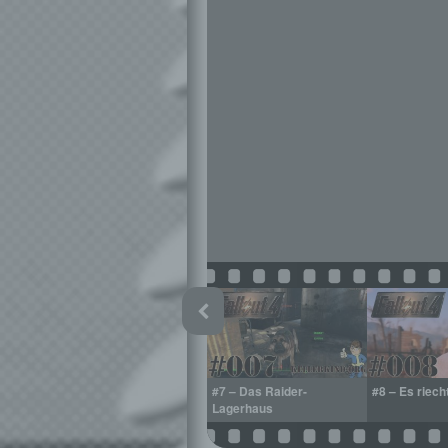
er
#6 – Ghuls gone wild
#7 – Das Raider-
#8 – Es riech
Lagerhaus