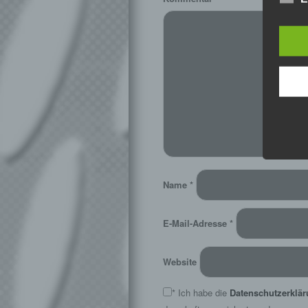
Name
*
E-Mail-Adresse
*
Website
*
Ich habe die
Datenschutzerklä