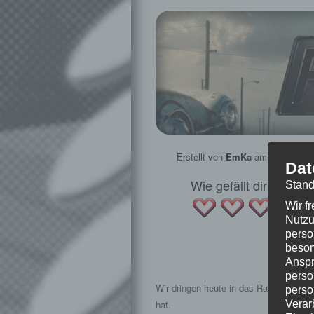
Erstellt von
EmKa
am
24. Novem
Dat
Wie gefällt dir dieser
Stand
Wir f
Nutzu
perso
beson
Folge
Anspr
perso
Wir dringen heute in das Raider-Lager
perso
Verar
hat.