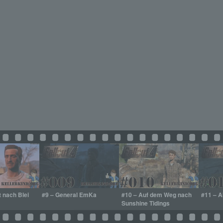
t nach Blei
#9 – General EmKa
#10 – Auf dem Weg nach
#11 – A
Sunshine Tidings