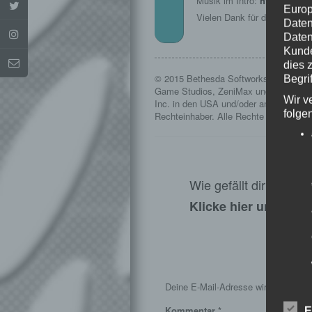
Musik im Intro:
http://www.
Europ
Vielen Dank für die Erlaubni
Daten
Daten
Kunde
dies 
© 2015 Bethesda Softworks LLC, ein 
Begrif
Game Studios, ZeniMax und die dazug
Wir v
Inc. in den USA und/oder anderen Länd
folge
Rechteinhaber. Alle Rechte vorbehalte
Wie gefällt dir dieser
Klicke hier und lass
S
Deine E-Mail-Adresse wird nicht veröf
Kommentar
*
E