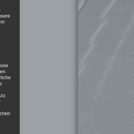
e
nsere
 Um
eine
den
rliche
s
 zu
r
lichen