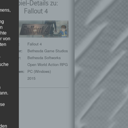
Spiel-Details zu:
Fallout 4
mens,
ng
en
chte
r von
Spieltitel:
Fallout 4
ten
Entwickler:
Bethesda Game Studios
.
Publisher:
Bethesda Softworks
ische
Genre:
Open World Action RPG
Plattformen:
PC (Windows)
Release:
2015
n
ann.
ise
 den