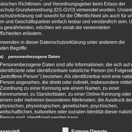
teknoaxe.com
äischen Richtlinien- und Verordnungsgeber beim Erlass der
s 🙂
schutz-Grundverordnung (DS-GVO) verwendet wurden. Unser
schutzerklärung soll sowohl für die Öffentlichkeit als auch für u
n und Geschäftspartner einfach lesbar und verständlich sein.
zu gewährleisten, möchten wir vorab die verwendeten
ZeniMax-Media-Unternehmen. Bethesda, Bethesda Softworks, Bethesda
flichkeiten erläutern.
ehörigen Logos sind Marken oder eingetragene Marken von ZeniMax Media
erwenden in dieser Datenschutzerklärung unter anderem die
ern. Alle übrigen Marken und Handelsnamen sind Eigentum ihrer jeweiligen
nden Begriffe:
n.
a) personenbezogene Daten
Personenbezogene Daten sind alle Informationen, die sich auf 
identifizierte oder identifizierbare natürliche Person (im Folgen
„betroffene Person") beziehen. Als identifizierbar wird eine natü
 Beitrag?
Person angesehen, die direkt oder indirekt, insbesondere mittel
e eine Bewertung da!
Zuordnung zu einer Kennung wie einem Namen, zu einer
Kennnummer, zu Standortdaten, zu einer Online-Kennung oder
einem oder mehreren besonderen Merkmalen, die Ausdruck de
physischen, physiologischen, genetischen, psychischen,
chreibe einen Kommentar
wirtschaftlichen, kulturellen oder sozialen Identität dieser natür
Person sind, identifiziert werden kann.
fentlicht.
Erforderliche Felder sind mit
*
markiert
b) betroffene Person
ssenziell
Externe Dienste