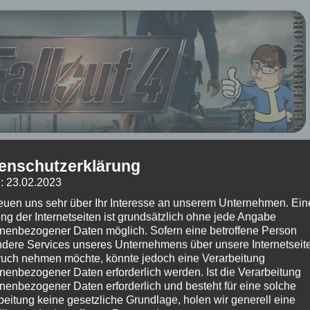
ber 2015
um 19:05 Uhr – Kommentare:
Keine Kommentare
enschutzerklärung
 Beitrag?
: 23.02.2023
reuen uns sehr über Ihr Interesse an unserem Unternehmen. Ein
(Bisher keine Bewertungen)
ng der Internetseiten ist grundsätzlich ohne jede Angabe
nenbezogener Daten möglich. Sofern eine betroffene Person
★ Fallout 4 ★
dere Services unseres Unternehmens über unsere Internetseite
 #007 – Das Raider-Lagerhaus
uch nehmen möchte, könnte jedoch eine Verarbeitung
nenbezogener Daten erforderlich werden. Ist die Verarbeitung
haus ein. Es ist wesentlich größer als es von außen den Anschein gemacht
nenbezogener Daten erforderlich und besteht für eine solche
beitung keine gesetzliche Grundlage, holen wir generell eine