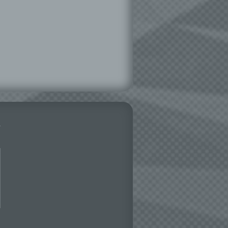
hen,
ng,
essen,
ser
aten
e
fern
n und
e
esen
ie
andere
 und
det.