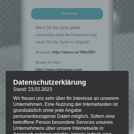
Hinweise
Wenn Dir das Spiel gefällt,
unterstütze bitte die Entwickler und
kaufe Dir das Spiel im Original!
Amazon:
http://amzn.to/1NmIDPi
Musik im Intro:
http://www.teknoaxe.com
Vielen Dank für die Erlaubnis 🙂
Datenschutzerklärung
Stand: 23.02.2023
Wir freuen uns sehr über Ihr Interesse an unserem
© 2015 Bethesda Softworks LLC, ein
Unternehmen. Eine Nutzung der Internetseiten ist
ZeniMax-Media-Unternehmen. Bethesda,
grundsätzlich ohne jede Angabe
Bethesda Softworks, Bethesda Game
personenbezogener Daten möglich. Sofern eine
Studios, ZeniMax und die dazugehörigen
betroffene Person besondere Services unseres
Logos sind Marken oder eingetragene
Unternehmens über unsere Internetseite in
Marken von ZeniMax Media Inc. in den
Anspruch nehmen möchte, könnte jedoch eine