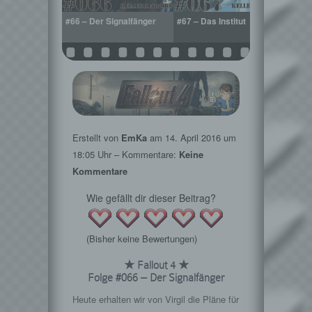
e dem Freedom
#66 – Der Signalfänger
#67 – Das Institut
#68 –
Instit
Erstellt von
EmKa
am
14. April 2016
um
18:05 Uhr – Kommentare:
Keine
Kommentare
Wie gefällt dir dieser Beitrag?
(Bisher keine Bewertungen)
★ Fallout 4 ★
Folge #066 – Der Signalfänger
Heute erhalten wir von Virgil die Pläne für