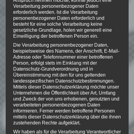
USA und/oder anderen Ländern. Alle
Verarbeitung personenbezogener Daten
übrigen Marken und Handelsnamen sind
Eigentum ihrer jeweiligen Rechteinhaber.
erforderlich werden. Ist die Verarbeitung
Alle Rechte vorbehalten.
personenbezogener Daten erforderlich und
besteht für eine solche Verarbeitung keine
gesetzliche Grundlage, holen wir generell eine
Einwilligung der betroffenen Person ein.
Die Verarbeitung personenbezogener Daten,
Wie gefällt dir dieser Beitrag?
beispielsweise des Namens, der Anschrift, E-Mail-
Klicke hier und lasse
Adresse oder Telefonnummer einer betroffenen
eine Bewertung da!
Person, erfolgt stets im Einklang mit der
Datenschutz-Grundverordnung und in
Übereinstimmung mit den für uns geltenden
landesspezifischen Datenschutzbestimmungen.
Schreibe einen Kommentar
Mittels dieser Datenschutzerklärung möchte unser
Unternehmen die Öffentlichkeit über Art, Umfang
Deine E-Mail-Adresse wird nicht
und Zweck der von uns erhobenen, genutzten und
veröffentlicht.
Erforderliche Felder
verarbeiteten personenbezogenen Daten
sind mit
*
markiert
informieren. Ferner werden betroffene Personen
mittels dieser Datenschutzerklärung über die ihnen
Kommentar
*
zustehenden Rechte aufgeklärt.
Wir haben als für die Verarbeitung Verantwortlicher