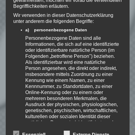
zu, dass meine Angaben dauerhaft
Begrifflichkeiten erläutern.
gespeichert werden.
Wir verwenden in dieser Datenschutzerklärung
unter anderem die folgenden Begriffe:
Benachrichtige mich über
a) personenbezogene Daten
nachfolgende Kommentare via E-
Personenbezogene Daten sind alle
Mail.
Informationen, die sich auf eine identifizierte
oder identifizierbare natürliche Person (im
Folgenden „betroffene Person") beziehen.
Benachrichtige mich über neue
Als identifizierbar wird eine natürliche
Beiträge via E-Mail.
Person angesehen, die direkt oder indirekt,
insbesondere mittels Zuordnung zu einer
Kennung wie einem Namen, zu einer
Kennnummer, zu Standortdaten, zu einer
Online-Kennung oder zu einem oder
EmKa
mehreren besonderen Merkmalen, die
Ausdruck der physischen, physiologischen,
Ich bin leidenschaftlicher
genetischen, psychischen, wirtschaftlichen,
Gamer und schaue mir
eigentlich alles Neue an.
kulturellen oder sozialen Identität dieser
Jedes Spiel hat seine faire
natürlichen Person sind, identifiziert werden
Chance. Ich freue mich immer wenn ich
kann.
jemandem das Hobby Videospielen näher
Essenziell
Externe Dienste