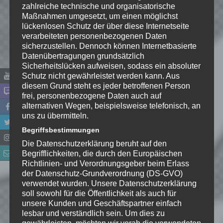
zahlreiche technische und organisatorische
Maßnahmen umgesetzt, um einen möglichst
lückenlosen Schutz der über diese Internetseite
verarbeiteten personenbezogenen Daten
sicherzustellen. Dennoch können Internetbasierte
Datenübertragungen grundsätzlich
Sicherheitslücken aufweisen, sodass ein absoluter
Schutz nicht gewährleistet werden kann. Aus
diesem Grund steht es jeder betroffenen Person
frei, personenbezogene Daten auch auf
alternativen Wegen, beispielsweise telefonisch, an
Name
*
uns zu übermitteln.
Begriffsbestimmungen
E-Mail-Adresse
*
Die Datenschutzerklärung beruht auf den
Begrifflichkeiten, die durch den Europäischen
Richtlinien- und Verordnungsgeber beim Erlass
Website
der Datenschutz-Grundverordnung (DS-GVO)
verwendet wurden. Unsere Datenschutzerklärung
*
Ich habe die
soll sowohl für die Öffentlichkeit als auch für
Datenschutzerklärung
zur
unsere Kunden und Geschäftspartner einfach
Kenntnis genommen. Ich stimme
lesbar und verständlich sein. Um dies zu
gewährleisten, möchten wir vorab die verwendeten