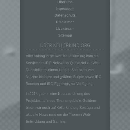
personenbezogener Daten in einer Weise,
Über uns
auf welche die personenbezogenen Daten
Impressum
ohne Hinzuziehung zusätzlicher
Datenschutz
Informationen nicht mehr einer spezifischen
Disclaimer
betroffenen Person zugeordnet werden
Livestream
können, sofern diese zusätzlichen
Informationen gesondert aufbewahrt werden
Sitemap
und technischen und organisatorischen
ÜBER KELLERKIND.ORG
Maßnahmen unterliegen, die gewährleisten,
dass die personenbezogenen Daten nicht
Aller Anfang ist schwer: Kellerkind.org kam als
einer identifizierten oder identifizierbaren
Service des IRC-Netzwerks QuakeNet zur Welt.
natürlichen Person zugewiesen werden.
Dort stellte es einem kleinen Spielkreis von
g) Verantwortlicher oder für die Verarbeitung
Verantwortlicher
Nutzern kleinere und größere Scripte sowie IRC-
Bouncer und IRC-Eggdrops zur Verfügung.
Verantwortlicher oder für die Verarbeitung
Verantwortlicher ist die natürliche oder
In 2014 gab es eine Neuausrichtung des
juristische Person, Behörde, Einrichtung
Projektes auf neue Themengebiete. Seitdem
oder andere Stelle, die allein oder
bieten wir euch auf Kellerkind.org Beiträge und
gemeinsam mit anderen über die Zwecke
und Mittel der Verarbeitung von
aktuelle News rund um die Themen Web-
personenbezogenen Daten entscheidet.
Entwicklung und Gaming.
Sind die Zwecke und Mittel dieser