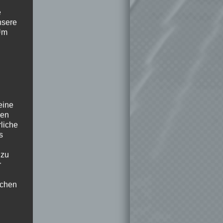
e
nsere
 Um
eine
den
rliche
s
 zu
r
lichen