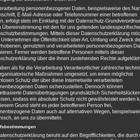
erarbeitung personenbezogener Daten, beispielsweise des Na
nschrift, E-Mail-Adresse oder Telefonnummer einer betroffenen
n, erfolgt stets im Einklang mit der Datenschutz-Grundverordnu
n Übereinstimmung mit den für uns geltenden landesspezifisch
schutzbestimmungen. Mittels dieser Datenschutzerklärung mö
 Unternehmen die Öffentlichkeit über Art, Umfang und Zweck de
rhobenen, genutzten und verarbeiteten personenbezogenen Da
mieren. Ferner werden betroffene Personen mittels dieser
schutzerklärung über die ihnen zustehenden Rechte aufgeklärt
 Game Studios
aben als für die Verarbeitung Verantwortlicher zahlreiche techn
rganisatorische Maßnahmen umgesetzt, um einen möglichst
.fallout4.com/
nlosen Schutz der über diese Internetseite verarbeiteten
nenbezogenen Daten sicherzustellen. Dennoch können
netbasierte Datenübertragungen grundsätzlich Sicherheitslücke
isen, sodass ein absoluter Schutz nicht gewährleistet werden k
iesem Grund steht es jeder betroffenen Person frei,
nterstütze bitte die Entwickler und kaufe Dir das Spiel im Original!
nenbezogene Daten auch auf alternativen Wegen, beispielswe
onisch, an uns zu übermitteln.
NmIDPi
ffsbestimmungen
teknoaxe.com
atenschutzerklärung beruht auf den Begrifflichkeiten, die durch