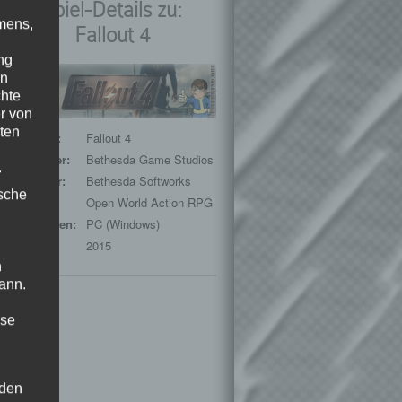
Spiel-Details zu:
mens,
Fallout 4
ng
en
chte
r von
ten
Spieltitel:
Fallout 4
Entwickler:
Bethesda Game Studios
.
Publisher:
Bethesda Softworks
ische
Genre:
Open World Action RPG
Plattformen:
PC (Windows)
Release:
2015
n
ann.
ise
 den