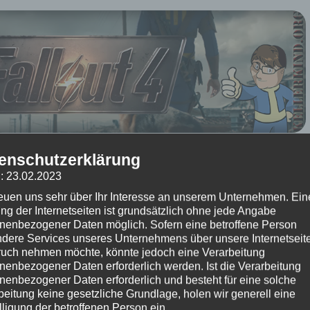
ber 2015
um 19:05 Uhr – Kommentare:
Keine Kommentare
enschutzerklärung
: 23.02.2023
 Beitrag?
reuen uns sehr über Ihr Interesse an unserem Unternehmen. Ein
(Bisher keine Bewertungen)
ng der Internetseiten ist grundsätzlich ohne jede Angabe
nenbezogener Daten möglich. Sofern eine betroffene Person
dere Services unseres Unternehmens über unsere Internetseite
★ Fallout 4 ★
uch nehmen möchte, könnte jedoch eine Verarbeitung
e #022 – Back Street Apparel
nenbezogener Daten erforderlich werden. Ist die Verarbeitung
nenbezogener Daten erforderlich und besteht für eine solche
alten heute unseren unangekündigten Besuch. Jedenfalls einer freut sich 🙂
beitung keine gesetzliche Grundlage, holen wir generell eine
lligung der betroffenen Person ein.