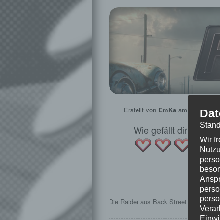
Erstellt von
EmKa
am
29. Dezem
Dat
Stand
Wie gefällt dir dieser
Wir f
Nutzu
perso
beson
Anspr
Folg
perso
perso
Die Raider aus Back Street Apparel erh
Verar
Einwi