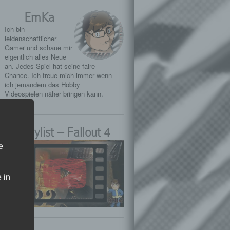
EmKa
Ich bin
leidenschaftlicher
Gamer und schaue mir
eigentlich alles Neue
an. Jedes Spiel hat seine faire
Chance. Ich freue mich immer wenn
ich jemandem das Hobby
Videospielen näher bringen kann.
Playlist – Fallout 4
e
 in