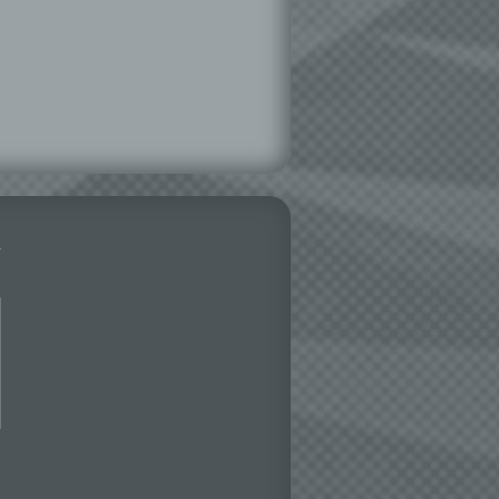
ng,
essen,
ser
aten
e
fern
n und
e
esen
ie
andere
 und
det.