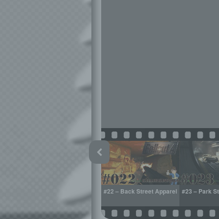
in
#21 – Be my Valentine
#22 – Back Street Apparel
#23 – Park St