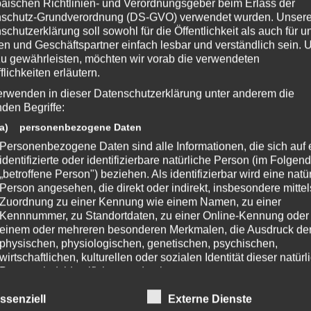
s 🙂
äischen Richtlinien- und Verordnungsgeber beim Erlass der
schutz-Grundverordnung (DS-GVO) verwendet wurden. Unser
schutzerklärung soll sowohl für die Öffentlichkeit als auch für u
n und Geschäftspartner einfach lesbar und verständlich sein.
zu gewährleisten, möchten wir vorab die verwendeten
ZeniMax-Media-Unternehmen. Bethesda, Bethesda Softworks, Bethesda
flichkeiten erläutern.
ehörigen Logos sind Marken oder eingetragene Marken von ZeniMax Media
ern. Alle übrigen Marken und Handelsnamen sind Eigentum ihrer jeweiligen
erwenden in dieser Datenschutzerklärung unter anderem die
n.
nden Begriffe:
a) personenbezogene Daten
Personenbezogene Daten sind alle Informationen, die sich auf 
identifizierte oder identifizierbare natürliche Person (im Folgen
 Beitrag?
„betroffene Person") beziehen. Als identifizierbar wird eine natü
e eine Bewertung da!
Person angesehen, die direkt oder indirekt, insbesondere mittel
Zuordnung zu einer Kennung wie einem Namen, zu einer
Kennnummer, zu Standortdaten, zu einer Online-Kennung oder
einem oder mehreren besonderen Merkmalen, die Ausdruck de
chreibe einen Kommentar
physischen, physiologischen, genetischen, psychischen,
wirtschaftlichen, kulturellen oder sozialen Identität dieser natür
fentlicht.
Erforderliche Felder sind mit
*
markiert
Person sind, identifiziert werden kann.
b) betroffene Person
ssenziell
Externe Dienste
Betroffene Person ist jede identifizierte oder identifizierbare