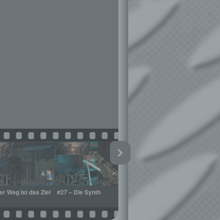
er Weg ist das Ziel
#27 – Die Synth
#28 – Die
#2
Kommandozentrale