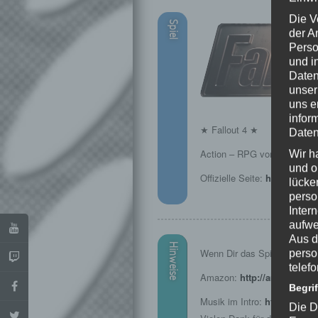
Die V
Spiel
der A
Perso
und i
Daten
unser
uns e
infor
★ Fallout 4 ★
Daten
Action – RPG von Bethesda
Wir h
und o
Offizielle Seite:
https://www
lücke
perso
Inter
aufwe
Aus d
Hinweise
Wenn Dir das Spiel gefällt, u
perso
telef
Amazon:
http://amzn.to/1
Begri
Musik im Intro:
http://www.
Die D