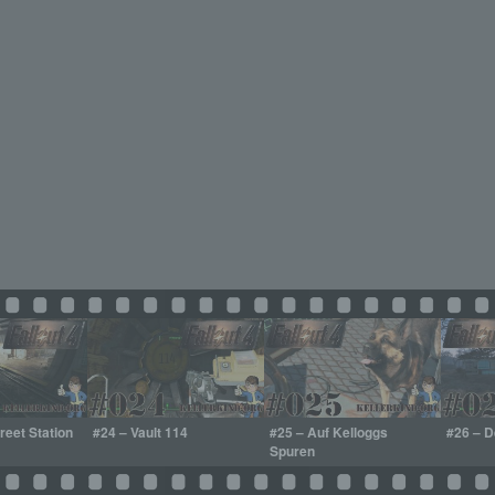
reet Station
#24 – Vault 114
#25 – Auf Kelloggs
#26 – D
Spuren