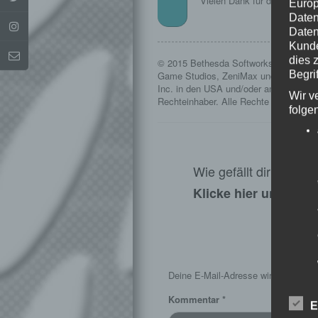
Vielen Dank für die Erlaubni
Europ
Daten
Daten
Kunde
dies 
© 2015 Bethesda Softworks LLC, ein 
Begrif
Game Studios, ZeniMax und die dazug
Inc. in den USA und/oder anderen Länd
Wir v
Rechteinhaber. Alle Rechte vorbehalte
folge
Wie gefällt dir dieser
Klicke hier und lass
S
Deine E-Mail-Adresse wird nicht veröf
Kommentar
*
E