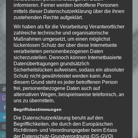
Schreibe einen Kommentar
informieren. Ferner werden betroffene Personen
Deine E-Mail-Adresse wird nicht
mittels dieser Datenschutzerklärung über die ihnen
veröffentlicht.
Erforderliche Felder
zustehenden Rechte aufgeklärt.
sind mit
*
markiert
Wir haben als für die Verarbeitung Verantwortlicher
zahlreiche technische und organisatorische
Kommentar
*
Maßnahmen umgesetzt, um einen möglichst
lückenlosen Schutz der über diese Internetseite
verarbeiteten personenbezogenen Daten
sicherzustellen. Dennoch können Internetbasierte
Datenübertragungen grundsätzlich
Sicherheitslücken aufweisen, sodass ein absoluter
Schutz nicht gewährleistet werden kann. Aus
diesem Grund steht es jeder betroffenen Person
frei, personenbezogene Daten auch auf
alternativen Wegen, beispielsweise telefonisch, an
uns zu übermitteln.
Begriffsbestimmungen
Die Datenschutzerklärung beruht auf den
Name
*
Begrifflichkeiten, die durch den Europäischen
Richtlinien- und Verordnungsgeber beim Erlass
E-Mail-Adresse
*
der Datenschutz-Grundverordnung (DS-GVO)