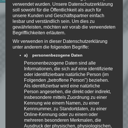
verwendet wurden. Unsere Datenschutzerklärung
soll sowohl für die Öffentlichkeit als auch für
Website
unsere Kunden und Geschäftspartner einfach
lesbar und verständlich sein. Um dies zu
*
Ich habe die
gewährleisten, möchten wir vorab die verwendeten
Begrifflichkeiten erläutern.
Datenschutzerklärung
zur
Kenntnis genommen. Ich stimme
Wir verwenden in dieser Datenschutzerklärung
unter anderem die folgenden Begriffe:
zu, dass meine Angaben dauerhaft
gespeichert werden.
a) personenbezogene Daten
Personenbezogene Daten sind alle
Informationen, die sich auf eine identifizierte
Benachrichtige mich über
oder identifizierbare natürliche Person (im
nachfolgende Kommentare via E-
Folgenden „betroffene Person") beziehen.
Mail.
Als identifizierbar wird eine natürliche
Person angesehen, die direkt oder indirekt,
insbesondere mittels Zuordnung zu einer
Benachrichtige mich über neue
Kennung wie einem Namen, zu einer
Kennnummer, zu Standortdaten, zu einer
Beiträge via E-Mail.
Online-Kennung oder zu einem oder
mehreren besonderen Merkmalen, die
Ausdruck der physischen, physiologischen,