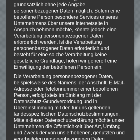
grundsätzlich ohne jede Angabe
personenbezogener Daten möglich. Sofern eine
Wenn Dir das Spiel gefällt,
betroffene Person besondere Services unseres
unterstütze bitte die Entwickler und
Unternehmens über unsere Internetseite in
kaufe Dir das Spiel im Original!
Anspruch nehmen möchte, könnte jedoch eine
Verarbeitung personenbezogener Daten
Mojang:
https://minecraft.net/
erforderlich werden. Ist die Verarbeitung
personenbezogener Daten erforderlich und
besteht für eine solche Verarbeitung keine
gesetzliche Grundlage, holen wir generell eine
© 2009- "Minecraft" is a trademark of
Einwilligung der betroffenen Person ein.
Mojang AB
Die Verarbeitung personenbezogener Daten,
beispielsweise des Namens, der Anschrift, E-Mail-
Adresse oder Telefonnummer einer betroffenen
Person, erfolgt stets im Einklang mit der
Wie gefällt dir dieser Beitrag?
Datenschutz-Grundverordnung und in
Klicke hier und lasse
Übereinstimmung mit den für uns geltenden
landesspezifischen Datenschutzbestimmungen.
eine Bewertung da!
Mittels dieser Datenschutzerklärung möchte unser
Unternehmen die Öffentlichkeit über Art, Umfang
und Zweck der von uns erhobenen, genutzten und
verarbeiteten personenbezogenen Daten