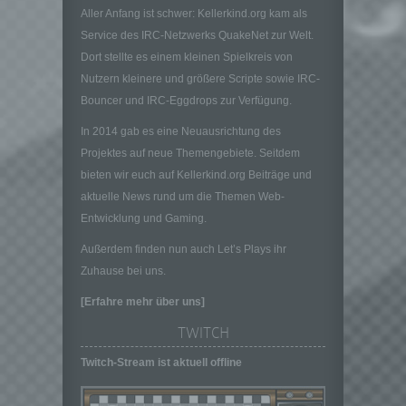
oder andere Stelle, die allein oder
Aller Anfang ist schwer: Kellerkind.org kam als
gemeinsam mit anderen über die Zwecke
und Mittel der Verarbeitung von
Service des IRC-Netzwerks QuakeNet zur Welt.
personenbezogenen Daten entscheidet.
Dort stellte es einem kleinen Spielkreis von
Sind die Zwecke und Mittel dieser
Nutzern kleinere und größere Scripte sowie IRC-
Verarbeitung durch das Unionsrecht oder
Bouncer und IRC-Eggdrops zur Verfügung.
das Recht der Mitgliedstaaten vorgegeben,
so kann der Verantwortliche
In 2014 gab es eine Neuausrichtung des
beziehungsweise können die bestimmten
Projektes auf neue Themengebiete. Seitdem
Kriterien seiner Benennung nach dem
bieten wir euch auf Kellerkind.org Beiträge und
Unionsrecht oder dem Recht der
aktuelle News rund um die Themen Web-
Mitgliedstaaten vorgesehen werden.
Entwicklung und Gaming.
h) Auftragsverarbeiter
Auftragsverarbeiter ist eine natürliche oder
Außerdem finden nun auch Let’s Plays ihr
juristische Person, Behörde, Einrichtung
Zuhause bei uns.
oder andere Stelle, die personenbezogene
[Erfahre mehr über uns]
Daten im Auftrag des Verantwortlichen
verarbeitet.
TWITCH
i) Empfänger
Twitch-Stream ist aktuell offline
Empfänger ist eine natürliche oder juristische
Person, Behörde, Einrichtung oder andere