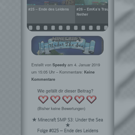
el ist in Sicht!
#25 – Ende des Leidens
#26 – EmKa’s Traum
#27 –
Nether
heiml
Erstellt von
Speedy
am
4. Januar 2019
um 15:05 Uhr – Kommentare:
Keine
Kommentare
Wie gefällt dir dieser Beitrag?
(Bisher keine Bewertungen)
★ Minecraft SMP S3: Under the Sea
★
Folge #025 – Ende des Leidens