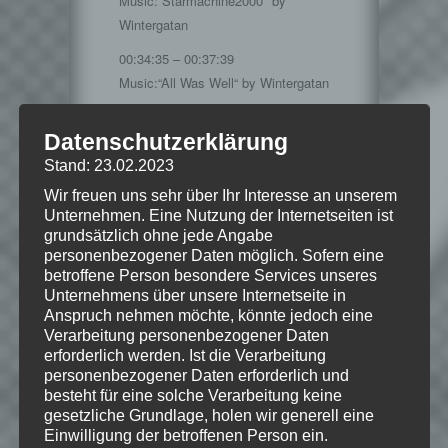
Music:“Starmachine2000″ by
Wintergatan
00:34:35 – 00:37:39
Music:“All Was Well“ by Wintergatan
00:37:39 – 00:50:44
Datenschutzerklärung
Music:“Paradis“ by Wintergatan
Stand: 23.02.2023
00:50:44 – 00:53:38
Wir freuen uns sehr über Ihr Interesse an unserem
Music:“Marble Machine Piano
Unternehmen. Eine Nutzung der Internetseiten ist
Version“ by Wintergatan
grundsätzlich ohne jede Angabe
personenbezogener Daten möglich. Sofern eine
00:53:38 – 00:57:06
betroffene Person besondere Services unseres
Music:“Brännö“ by Wintergatan
Unternehmens über unsere Internetseite in
Build Tracks
Anspruch nehmen möchte, könnte jedoch eine
Verarbeitung personenbezogener Daten
00:57:06 – 01:00:31
erforderlich werden. Ist die Verarbeitung
Music:“Emerson“ by Wintergatan
personenbezogener Daten erforderlich und
Build Tracks
besteht für eine solche Verarbeitung keine
gesetzliche Grundlage, holen wir generell eine
01:00:31 – 01:04:24
Einwilligung der betroffenen Person ein.
Music:“Local Cluster“ by