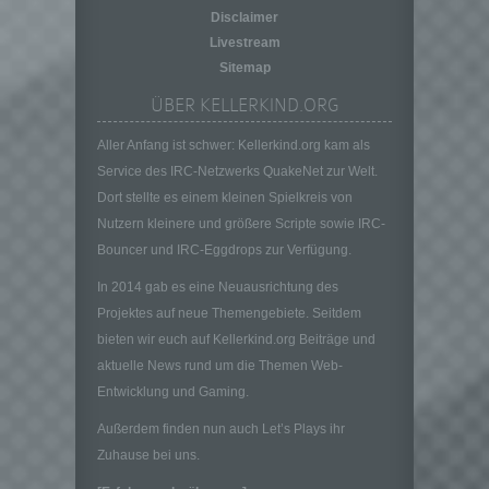
Verantwortlicher im Sinne der Datenschutz-
Disclaimer
Grundverordnung, sonstiger in den Mitgliedstaaten
Livestream
der Europäischen Union geltenden
Sitemap
Datenschutzgesetze und anderer Bestimmungen
mit datenschutzrechtlichem Charakter ist die:
ÜBER KELLERKIND.ORG
Kellerkind.org
Aller Anfang ist schwer: Kellerkind.org kam als
Dennis Krempel
Service des IRC-Netzwerks QuakeNet zur Welt.
Dort stellte es einem kleinen Spielkreis von
Mittelweg 21
Nutzern kleinere und größere Scripte sowie IRC-
35647 Waldsolms
Bouncer und IRC-Eggdrops zur Verfügung.
Deutschland
In 2014 gab es eine Neuausrichtung des
E-Mail: kontakt@kellerkind.org
Projektes auf neue Themengebiete. Seitdem
Cookies / SessionStorage / LocalStorage
bieten wir euch auf Kellerkind.org Beiträge und
Die Internetseiten verwenden teilweise so
aktuelle News rund um die Themen Web-
genannte Cookies, LocalStorage und
Entwicklung und Gaming.
SessionStorage. Dies dient dazu, unser Angebot
nutzerfreundlicher, effektiver und sicherer zu
Außerdem finden nun auch Let’s Plays ihr
machen. Local Storage und SessionStorage ist
Zuhause bei uns.
eine Technologie, mit welcher ihr Browser Daten