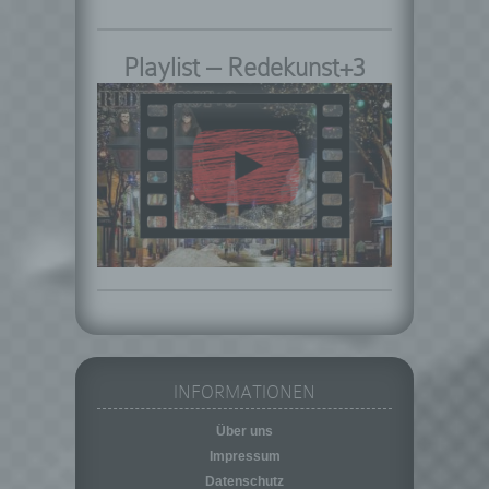
Person, Behörde, Einrichtung oder andere
Stelle außer der betroffenen Person, dem
Verantwortlichen, dem Auftragsverarbeiter
Playlist – Redekunst+3
und den Personen, die unter der
unmittelbaren Verantwortung des
Verantwortlichen oder des
Auftragsverarbeiters befugt sind, die
personenbezogenen Daten zu verarbeiten.
k) Einwilligung
Einwilligung ist jede von der betroffenen
Person freiwillig für den bestimmten Fall in
informierter Weise und unmissverständlich
abgegebene Willensbekundung in Form
einer Erklärung oder einer sonstigen
eindeutigen bestätigenden Handlung, mit der
die betroffene Person zu verstehen gibt, dass
sie mit der Verarbeitung der sie betreffenden
INFORMATIONEN
personenbezogenen Daten einverstanden
ist.
Über uns
Name und Anschrift des für die Verarbeitung
Impressum
Verantwortlichen
Datenschutz