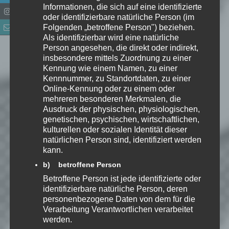
Informationen, die sich auf eine identifizierte
01:44:01 – 01:49:17
oder identifizierbare natürliche Person (im
Music:“All Was Well – Music Box &
Folgenden „betroffene Person") beziehen.
Als identifizierbar wird eine natürliche
Modulin Version“ by Wintergatan
Person angesehen, die direkt oder indirekt,
Build Tracks
insbesondere mittels Zuordnung zu einer
01:49:17 – 01:53:21
Kennung wie einem Namen, zu einer
Kennnummer, zu Standortdaten, zu einer
Music:“Marble Machine“ by
Online-Kennung oder zu einem oder
Wintergatan
mehreren besonderen Merkmalen, die
Ausdruck der physischen, physiologischen,
01:53:21 – 01:56:52
genetischen, psychischen, wirtschaftlichen,
Music:“Tornado“ by Wintergatan
kulturellen oder sozialen Identität dieser
01:56:52 – 02:00:45
natürlichen Person sind, identifiziert werden
kann.
Music:“Sommarfågel“ by
Wintergatan
b) betroffene Person
Betroffene Person ist jede identifizierte oder
02:00:45 – 02:04:16
identifizierbare natürliche Person, deren
Music:“The Rocket“ by Wintergatan
personenbezogene Daten von dem für die
Verarbeitung Verantwortlichen verarbeitet
02:04:16 – 02:08:15
werden.
Music:“Valentine“ by Wintergatan