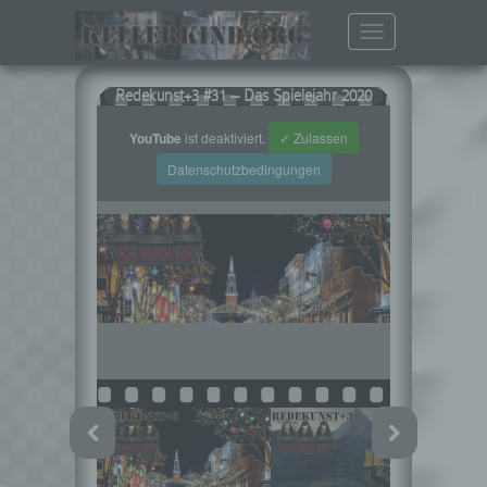
Toggle
navigation
Redekunst+3 #31 – Das Spielejahr 2020
YouTube
ist deaktiviert.
✓ Zulassen
Datenschutzbedingungen