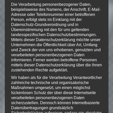
Die Verarbeitung personenbezogener Daten,
Wintergatan Build Tracks
beispielsweise des Namens, der Anschrift, E-Mail-
01:04:24 – 01:07:45
Adresse oder Telefonnummer einer betroffenen
Person, erfolgt stets im Einklang mit der
Music:“Moon And Star“ by
Datenschutz-Grundverordnung und in
Wintergatan Build Tracks
Übereinstimmung mit den für uns geltenden
01:07:45 – 01:12:32
landesspezifischen Datenschutzbestimmungen.
Mittels dieser Datenschutzerklärung möchte unser
Music:“Multiverse“ by Wintergatan
Unternehmen die Öffentlichkeit über Art, Umfang
Build Tracks
und Zweck der von uns erhobenen, genutzten und
verarbeiteten personenbezogenen Daten
01:12:32 – 01:15:13
informieren. Ferner werden betroffene Personen
Music:“Music Box, Harp &
mittels dieser Datenschutzerklärung über die ihnen
Hammered Dulcimer“ by
zustehenden Rechte aufgeklärt.
Wintergatan Build Tracks
Wir haben als für die Verarbeitung Verantwortlicher
01:15:13 – 01:21:04
zahlreiche technische und organisatorische
Maßnahmen umgesetzt, um einen möglichst
Music:“Music Machine Mondays
lückenlosen Schutz der über diese Internetseite
Theme Song“ by Wintergatan Build
verarbeiteten personenbezogenen Daten
Tracks
sicherzustellen. Dennoch können Internetbasierte
Datenübertragungen grundsätzlich
01:21:04 – 01:24:25
Sicherheitslücken aufweisen, sodass ein absoluter