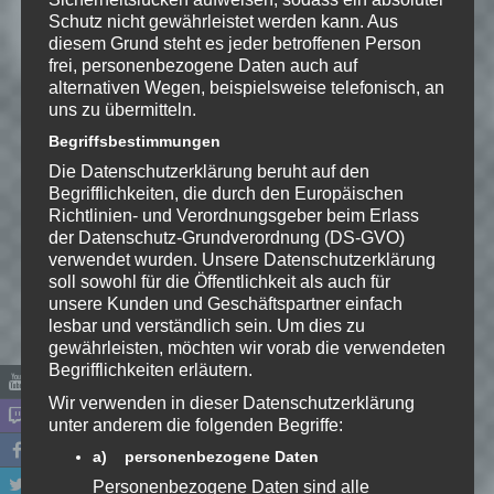
Music:“Olivier“ by Wintergatan Build
Schutz nicht gewährleistet werden kann. Aus
Tracks
diesem Grund steht es jeder betroffenen Person
frei, personenbezogene Daten auch auf
01:24:25 – 01:27:46
alternativen Wegen, beispielsweise telefonisch, an
Music:“Prototype“ by Wintergatan
uns zu übermitteln.
Build Tracks
Begriffsbestimmungen
01:27:46 – 01:30:09
Die Datenschutzerklärung beruht auf den
Music:“Provence (No Intro )“ by
Begrifflichkeiten, die durch den Europäischen
Wintergatan Build Tracks
Richtlinien- und Verordnungsgeber beim Erlass
der Datenschutz-Grundverordnung (DS-GVO)
01:30:09 – 01:33:44
verwendet wurden. Unsere Datenschutzerklärung
Music:“Provence (With Intro)“ by
soll sowohl für die Öffentlichkeit als auch für
unsere Kunden und Geschäftspartner einfach
Wintergatan Build Tracks
lesbar und verständlich sein. Um dies zu
01:33:44 – 01:39:35
gewährleisten, möchten wir vorab die verwendeten
Music:“Sandviken Stradivarius“ by
Begrifflichkeiten erläutern.
Wintergatan Build Tracks
Wir verwenden in dieser Datenschutzerklärung
unter anderem die folgenden Begriffe:
01:39:35 – 01:44:01
a) personenbezogene Daten
Music:“Welding The Steel Frame“
by Wintergatan Build Tracks
Personenbezogene Daten sind alle