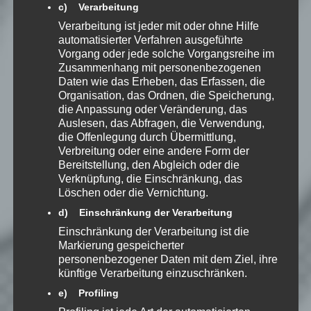
c) Verarbeitung
02:08:15 – 02:11:48
Verarbeitung ist jeder mit oder ohne Hilfe
Music:“Slottskogen Disc Golf Club“
automatisierter Verfahren ausgeführte
by Wintergatan
Vorgang oder jede solche Vorgangsreihe im
Zusammenhang mit personenbezogenen
02:11:48 – 02:15:16
Daten wie das Erheben, das Erfassen, die
Music:“Biking Is Better“ by
Organisation, das Ordnen, die Speicherung,
Wintergatan
die Anpassung oder Veränderung, das
Auslesen, das Abfragen, die Verwendung,
02:15:16 – 02:19:42
die Offenlegung durch Übermittlung,
Music:“Västanberg“ by Wintergatan
Verbreitung oder eine andere Form der
Bereitstellung, den Abgleich oder die
02:19:42 – 02:22:10
Verknüpfung, die Einschränkung, das
Music:“Starmachine2000″ by
Löschen oder die Vernichtung.
Wintergatan
d) Einschränkung der Verarbeitung
········································­­
Einschränkung der Verarbeitung ist die
·······································­·­····
Markierung gespeicherter
personenbezogener Daten mit dem Ziel, ihre
Trademarks and copyrights are
künftige Verarbeitung einzuschränken.
properties of their respective
e) Profiling
owners.