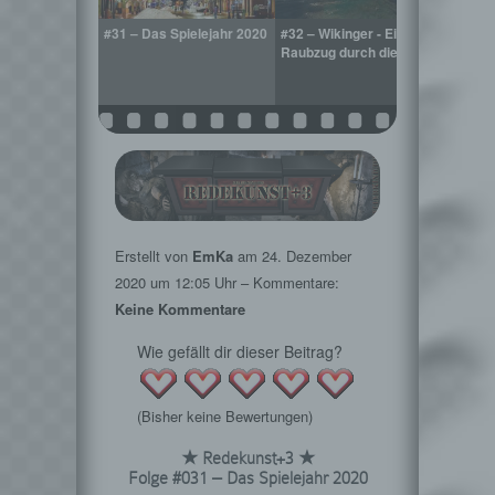
r Jahr 2019
#31 – Das Spielejahr 2020
#32 – Wikinger - Ein
#33 –
Raubzug durch die Medien
Jahre
Erstellt von
EmKa
am
24. Dezember
2020
um 12:05 Uhr – Kommentare:
Keine Kommentare
Wie gefällt dir dieser Beitrag?
(Bisher keine Bewertungen)
★ Redekunst+3 ★
Folge #031 – Das Spielejahr 2020