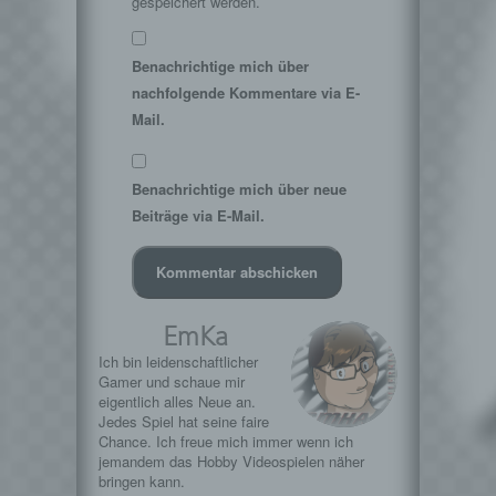
gespeichert werden.
h) Auftragsverarbeiter
Auftragsverarbeiter ist eine natürliche oder
Benachrichtige mich über
juristische Person, Behörde, Einrichtung
nachfolgende Kommentare via E-
oder andere Stelle, die personenbezogene
Mail.
Daten im Auftrag des Verantwortlichen
verarbeitet.
i) Empfänger
Benachrichtige mich über neue
Empfänger ist eine natürliche oder juristische
Beiträge via E-Mail.
Person, Behörde, Einrichtung oder andere
Stelle, der personenbezogene Daten
offengelegt werden, unabhängig davon, ob
es sich bei ihr um einen Dritten handelt oder
nicht. Behörden, die im Rahmen eines
EmKa
bestimmten Untersuchungsauftrags nach
dem Unionsrecht oder dem Recht der
Ich bin leidenschaftlicher
Gamer und schaue mir
Mitgliedstaaten möglicherweise
eigentlich alles Neue an.
personenbezogene Daten erhalten, gelten
Jedes Spiel hat seine faire
jedoch nicht als Empfänger.
Chance. Ich freue mich immer wenn ich
j) Dritter
jemandem das Hobby Videospielen näher
bringen kann.
Dritter ist eine natürliche oder juristische