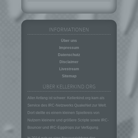
die Anpassung oder Veränderung, das
Auslesen, das Abfragen, die Verwendung,
die Offenlegung durch Übermittlung,
Verbreitung oder eine andere Form der
INFORMATIONEN
Bereitstellung, den Abgleich oder die
Verknüpfung, die Einschränkung, das
Über uns
Löschen oder die Vernichtung.
Impressum
d) Einschränkung der Verarbeitung
Datenschutz
Einschränkung der Verarbeitung ist die
Disclaimer
Markierung gespeicherter
Livestream
personenbezogener Daten mit dem Ziel, ihre
Sitemap
künftige Verarbeitung einzuschränken.
ÜBER KELLERKIND.ORG
e) Profiling
Profiling ist jede Art der automatisierten
Aller Anfang ist schwer: Kellerkind.org kam als
Verarbeitung personenbezogener Daten, die
Service des IRC-Netzwerks QuakeNet zur Welt.
darin besteht, dass diese
Dort stellte es einem kleinen Spielkreis von
personenbezogenen Daten verwendet
Nutzern kleinere und größere Scripte sowie IRC-
werden, um bestimmte persönliche Aspekte,
die sich auf eine natürliche Person beziehen,
Bouncer und IRC-Eggdrops zur Verfügung.
zu bewerten, insbesondere, um Aspekte
In 2014 gab es eine Neuausrichtung des