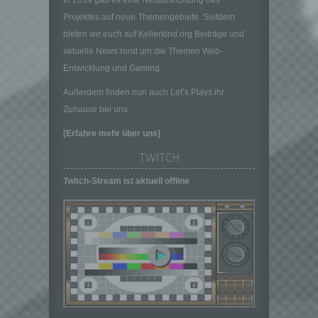
bezüglich Arbeitsleistung, wirtschaftlicher
Lage, Gesundheit, persönlicher Vorlieben,
Projektes auf neue Themengebiete. Seitdem
Interessen, Zuverlässigkeit, Verhalten,
bieten wir euch auf Kellerkind.org Beiträge und
Aufenthaltsort oder Ortswechsel dieser
aktuelle News rund um die Themen Web-
natürlichen Person zu analysieren oder
Entwicklung und Gaming.
vorherzusagen.
Außerdem finden nun auch Let’s Plays ihr
f) Pseudonymisierung
Zuhause bei uns.
Pseudonymisierung ist die Verarbeitung
personenbezogener Daten in einer Weise,
[Erfahre mehr über uns]
auf welche die personenbezogenen Daten
ohne Hinzuziehung zusätzlicher
TWITCH
Informationen nicht mehr einer spezifischen
Twitch-Stream ist aktuell offline
betroffenen Person zugeordnet werden
können, sofern diese zusätzlichen
Informationen gesondert aufbewahrt werden
und technischen und organisatorischen
Maßnahmen unterliegen, die gewährleisten,
dass die personenbezogenen Daten nicht
einer identifizierten oder identifizierbaren
natürlichen Person zugewiesen werden.
g) Verantwortlicher oder für die Verarbeitung
Verantwortlicher