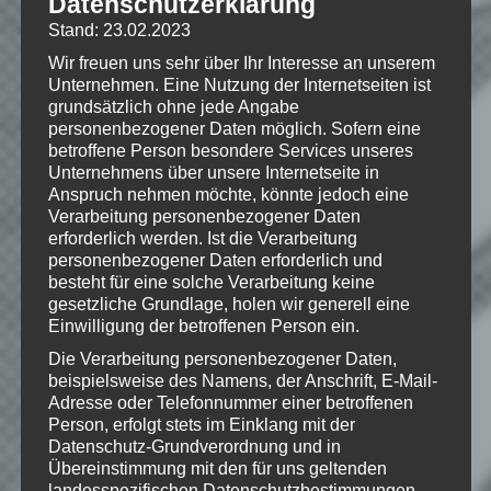
Datenschutzerklärung
Stand: 23.02.2023
Wir freuen uns sehr über Ihr Interesse an unserem
Hinweise
Unternehmen. Eine Nutzung der Internetseiten ist
grundsätzlich ohne jede Angabe
personenbezogener Daten möglich. Sofern eine
Wenn Dir das Spiel gefällt,
betroffene Person besondere Services unseres
unterstütze bitte die Entwickler und
Unternehmens über unsere Internetseite in
kaufe Dir das Spiel im Original!
Anspruch nehmen möchte, könnte jedoch eine
Verarbeitung personenbezogener Daten
erforderlich werden. Ist die Verarbeitung
personenbezogener Daten erforderlich und
besteht für eine solche Verarbeitung keine
gesetzliche Grundlage, holen wir generell eine
Einwilligung der betroffenen Person ein.
Wie gefällt dir dieser Beitrag?
Die Verarbeitung personenbezogener Daten,
Klicke hier und lasse
beispielsweise des Namens, der Anschrift, E-Mail-
eine Bewertung da!
Adresse oder Telefonnummer einer betroffenen
Person, erfolgt stets im Einklang mit der
Datenschutz-Grundverordnung und in
Übereinstimmung mit den für uns geltenden
Schreibe einen Kommentar
landesspezifischen Datenschutzbestimmungen.