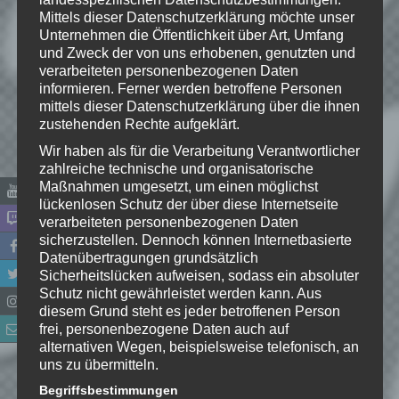
Mittels dieser Datenschutzerklärung möchte unser
Deine E-Mail-Adresse wird nicht
Unternehmen die Öffentlichkeit über Art, Umfang
veröffentlicht.
Erforderliche Felder
und Zweck der von uns erhobenen, genutzten und
sind mit
*
markiert
verarbeiteten personenbezogenen Daten
informieren. Ferner werden betroffene Personen
Kommentar
*
mittels dieser Datenschutzerklärung über die ihnen
zustehenden Rechte aufgeklärt.
Wir haben als für die Verarbeitung Verantwortlicher
zahlreiche technische und organisatorische
Maßnahmen umgesetzt, um einen möglichst
lückenlosen Schutz der über diese Internetseite
verarbeiteten personenbezogenen Daten
sicherzustellen. Dennoch können Internetbasierte
Datenübertragungen grundsätzlich
Sicherheitslücken aufweisen, sodass ein absoluter
Schutz nicht gewährleistet werden kann. Aus
diesem Grund steht es jeder betroffenen Person
frei, personenbezogene Daten auch auf
Name
*
alternativen Wegen, beispielsweise telefonisch, an
uns zu übermitteln.
E-Mail-Adresse
*
Begriffsbestimmungen