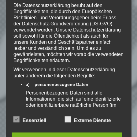
Die Datenschutzerklärung beruht auf den
Begrifflichkeiten, die durch den Europäischen
Website
Richtlinien- und Verordnungsgeber beim Erlass
der Datenschutz-Grundverordnung (DS-GVO)
*
Ich habe die
verwendet wurden. Unsere Datenschutzerklärung
Datenschutzerklärung
zur
soll sowohl für die Öffentlichkeit als auch für
Kenntnis genommen. Ich stimme
unsere Kunden und Geschäftspartner einfach
lesbar und verständlich sein. Um dies zu
zu, dass meine Angaben dauerhaft
gewährleisten, möchten wir vorab die verwendeten
gespeichert werden.
Begrifflichkeiten erläutern.
Wir verwenden in dieser Datenschutzerklärung
Benachrichtige mich über
unter anderem die folgenden Begriffe:
nachfolgende Kommentare via E-
a) personenbezogene Daten
Mail.
Personenbezogene Daten sind alle
Informationen, die sich auf eine identifizierte
oder identifizierbare natürliche Person (im
Benachrichtige mich über neue
Folgenden „betroffene Person") beziehen.
Beiträge via E-Mail.
Als identifizierbar wird eine natürliche
Essenziell
Externe Dienste
Person angesehen, die direkt oder indirekt,
insbesondere mittels Zuordnung zu einer
Kennung wie einem Namen, zu einer