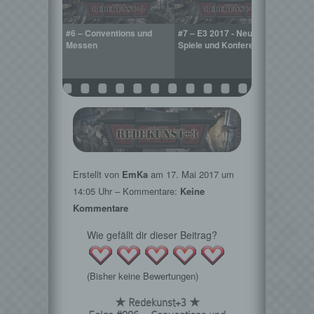
 Laylee &
#6 – Conventions und
#7 – E3 2017 - Neue
#8 – 
Messen
Spiele und Konferenzen
Virtua
Erstellt von
EmKa
am
17. Mai 2017
um
14:05 Uhr – Kommentare:
Keine
Kommentare
Wie gefällt dir dieser Beitrag?
(Bisher keine Bewertungen)
★ Redekunst+3 ★