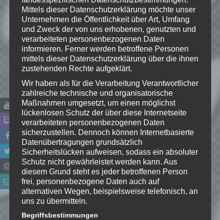
Mittels dieser Datenschutzerklärung möchte unser
Deine E-Mail-Adresse wird nicht
Unternehmen die Öffentlichkeit über Art, Umfang
veröffentlicht.
Erforderliche Felder
und Zweck der von uns erhobenen, genutzten und
sind mit
*
markiert
verarbeiteten personenbezogenen Daten
informieren. Ferner werden betroffene Personen
Kommentar
*
mittels dieser Datenschutzerklärung über die ihnen
zustehenden Rechte aufgeklärt.
Wir haben als für die Verarbeitung Verantwortlicher
zahlreiche technische und organisatorische
Maßnahmen umgesetzt, um einen möglichst
lückenlosen Schutz der über diese Internetseite
verarbeiteten personenbezogenen Daten
sicherzustellen. Dennoch können Internetbasierte
Datenübertragungen grundsätzlich
Sicherheitslücken aufweisen, sodass ein absoluter
Schutz nicht gewährleistet werden kann. Aus
diesem Grund steht es jeder betroffenen Person
frei, personenbezogene Daten auch auf
Name
*
alternativen Wegen, beispielsweise telefonisch, an
uns zu übermitteln.
E-Mail-Adresse
*
Begriffsbestimmungen