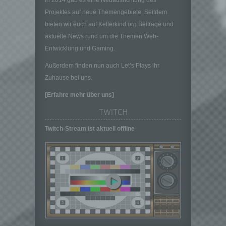
bezüglich Arbeitsleistung, wirtschaftlicher
Lage, Gesundheit, persönlicher Vorlieben,
Projektes auf neue Themengebiete. Seitdem
Interessen, Zuverlässigkeit, Verhalten,
bieten wir euch auf Kellerkind.org Beiträge und
Aufenthaltsort oder Ortswechsel dieser
aktuelle News rund um die Themen Web-
natürlichen Person zu analysieren oder
Entwicklung und Gaming.
vorherzusagen.
Außerdem finden nun auch Let’s Plays ihr
f) Pseudonymisierung
Zuhause bei uns.
Pseudonymisierung ist die Verarbeitung
personenbezogener Daten in einer Weise,
[Erfahre mehr über uns]
auf welche die personenbezogenen Daten
ohne Hinzuziehung zusätzlicher
TWITCH
Informationen nicht mehr einer spezifischen
Twitch-Stream ist aktuell offline
betroffenen Person zugeordnet werden
können, sofern diese zusätzlichen
Informationen gesondert aufbewahrt werden
und technischen und organisatorischen
Maßnahmen unterliegen, die gewährleisten,
dass die personenbezogenen Daten nicht
einer identifizierten oder identifizierbaren
natürlichen Person zugewiesen werden.
g) Verantwortlicher oder für die Verarbeitung
Verantwortlicher