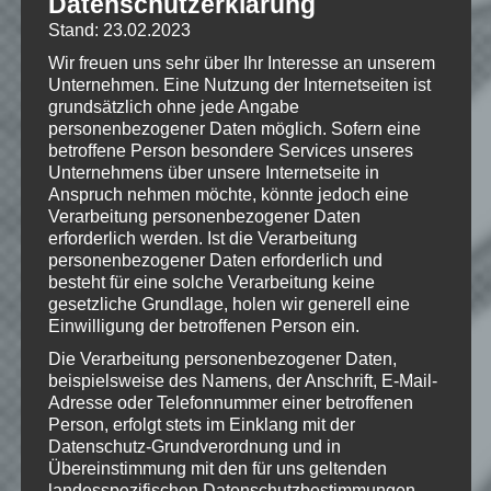
Datenschutzerklärung
Stand: 23.02.2023
Wir freuen uns sehr über Ihr Interesse an unserem
Hinweise
Unternehmen. Eine Nutzung der Internetseiten ist
grundsätzlich ohne jede Angabe
personenbezogener Daten möglich. Sofern eine
Wenn Dir das Spiel gefällt,
betroffene Person besondere Services unseres
unterstütze bitte die Entwickler und
Unternehmens über unsere Internetseite in
kaufe Dir das Spiel im Original!
Anspruch nehmen möchte, könnte jedoch eine
Verarbeitung personenbezogener Daten
erforderlich werden. Ist die Verarbeitung
personenbezogener Daten erforderlich und
besteht für eine solche Verarbeitung keine
gesetzliche Grundlage, holen wir generell eine
Einwilligung der betroffenen Person ein.
Wie gefällt dir dieser Beitrag?
Die Verarbeitung personenbezogener Daten,
Klicke hier und lasse
beispielsweise des Namens, der Anschrift, E-Mail-
eine Bewertung da!
Adresse oder Telefonnummer einer betroffenen
Person, erfolgt stets im Einklang mit der
Datenschutz-Grundverordnung und in
Übereinstimmung mit den für uns geltenden
Schreibe einen Kommentar
landesspezifischen Datenschutzbestimmungen.