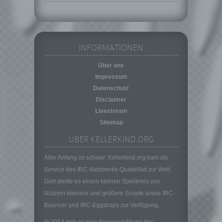
die Anpassung oder Veränderung, das
Auslesen, das Abfragen, die Verwendung,
die Offenlegung durch Übermittlung,
Verbreitung oder eine andere Form der
INFORMATIONEN
Bereitstellung, den Abgleich oder die
Verknüpfung, die Einschränkung, das
Über uns
Löschen oder die Vernichtung.
Impressum
d) Einschränkung der Verarbeitung
Datenschutz
Einschränkung der Verarbeitung ist die
Disclaimer
Markierung gespeicherter
Livestream
personenbezogener Daten mit dem Ziel, ihre
Sitemap
künftige Verarbeitung einzuschränken.
ÜBER KELLERKIND.ORG
e) Profiling
Profiling ist jede Art der automatisierten
Aller Anfang ist schwer: Kellerkind.org kam als
Verarbeitung personenbezogener Daten, die
Service des IRC-Netzwerks QuakeNet zur Welt.
darin besteht, dass diese
Dort stellte es einem kleinen Spielkreis von
personenbezogenen Daten verwendet
Nutzern kleinere und größere Scripte sowie IRC-
werden, um bestimmte persönliche Aspekte,
die sich auf eine natürliche Person beziehen,
Bouncer und IRC-Eggdrops zur Verfügung.
zu bewerten, insbesondere, um Aspekte
In 2014 gab es eine Neuausrichtung des