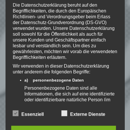
Die Datenschutzerklärung beruht auf den
Begrifflichkeiten, die durch den Europäischen
Website
Richtlinien- und Verordnungsgeber beim Erlass
der Datenschutz-Grundverordnung (DS-GVO)
*
Ich habe die
verwendet wurden. Unsere Datenschutzerklärung
Datenschutzerklärung
zur
soll sowohl für die Öffentlichkeit als auch für
Kenntnis genommen. Ich stimme
unsere Kunden und Geschäftspartner einfach
lesbar und verständlich sein. Um dies zu
zu, dass meine Angaben dauerhaft
gewährleisten, möchten wir vorab die verwendeten
gespeichert werden.
Begrifflichkeiten erläutern.
Wir verwenden in dieser Datenschutzerklärung
Benachrichtige mich über
unter anderem die folgenden Begriffe:
nachfolgende Kommentare via E-
a) personenbezogene Daten
Mail.
Personenbezogene Daten sind alle
Informationen, die sich auf eine identifizierte
oder identifizierbare natürliche Person (im
Benachrichtige mich über neue
Folgenden „betroffene Person") beziehen.
Beiträge via E-Mail.
Als identifizierbar wird eine natürliche
Essenziell
Externe Dienste
Person angesehen, die direkt oder indirekt,
insbesondere mittels Zuordnung zu einer
Kennung wie einem Namen, zu einer