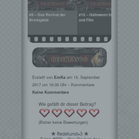
scom 2017 und
#9 – Das Revival der
#10 – Halloween in Spiel
#11 –
ity
Brettspiele
und Film
Odyss
Erstellt von
EmKa
am
15. September
2017
um 19:30 Uhr – Kommentare:
Keine Kommentare
Wie gefällt dir dieser Beitrag?
(Bisher keine Bewertungen)
★ Redekunst+3 ★