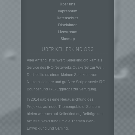
personenbezogener Daten in einer Weise,
Über uns
auf welche die personenbezogenen Daten
Impressum
ohne Hinzuziehung zusätzlicher
Datenschutz
Informationen nicht mehr einer spezifischen
betroffenen Person zugeordnet werden
Disclaimer
können, sofern diese zusätzlichen
Livestream
Informationen gesondert aufbewahrt werden
Sitemap
und technischen und organisatorischen
ÜBER KELLERKIND.ORG
Maßnahmen unterliegen, die gewährleisten,
dass die personenbezogenen Daten nicht
Aller Anfang ist schwer: Kellerkind.org kam als
einer identifizierten oder identifizierbaren
natürlichen Person zugewiesen werden.
Service des IRC-Netzwerks QuakeNet zur Welt.
Dort stellte es einem kleinen Spielkreis von
g) Verantwortlicher oder für die Verarbeitung
Verantwortlicher
Nutzern kleinere und größere Scripte sowie IRC-
Verantwortlicher oder für die Verarbeitung
Bouncer und IRC-Eggdrops zur Verfügung.
Verantwortlicher ist die natürliche oder
In 2014 gab es eine Neuausrichtung des
juristische Person, Behörde, Einrichtung
Projektes auf neue Themengebiete. Seitdem
oder andere Stelle, die allein oder
gemeinsam mit anderen über die Zwecke
bieten wir euch auf Kellerkind.org Beiträge und
und Mittel der Verarbeitung von
aktuelle News rund um die Themen Web-
personenbezogenen Daten entscheidet.
Entwicklung und Gaming.
Sind die Zwecke und Mittel dieser