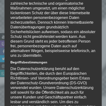
zahlreiche technische und organisatorische
Maßnahmen umgesetzt, um einen möglichst
lückenlosen Schutz der über diese Internetseite
verarbeiteten personenbezogenen Daten
sicherzustellen. Dennoch können Internetbasierte
Name
*
Datenübertragungen grundsätzlich
Sicherheitslücken aufweisen, sodass ein absoluter
Schutz nicht gewährleistet werden kann. Aus
E-Mail-Adresse
*
diesem Grund steht es jeder betroffenen Person
frei, personenbezogene Daten auch auf
Website
alternativen Wegen, beispielsweise telefonisch, an
uns zu übermitteln.
*
Ich habe die
Begriffsbestimmungen
Datenschutzerklärung
zur
Die Datenschutzerklärung beruht auf den
Kenntnis genommen. Ich stimme
Begrifflichkeiten, die durch den Europäischen
Richtlinien- und Verordnungsgeber beim Erlass
zu, dass meine Angaben dauerhaft
der Datenschutz-Grundverordnung (DS-GVO)
gespeichert werden.
verwendet wurden. Unsere Datenschutzerklärung
soll sowohl für die Öffentlichkeit als auch für
unsere Kunden und Geschäftspartner einfach
Benachrichtige mich über
lesbar und verständlich sein. Um dies zu
nachfolgende Kommentare via E-