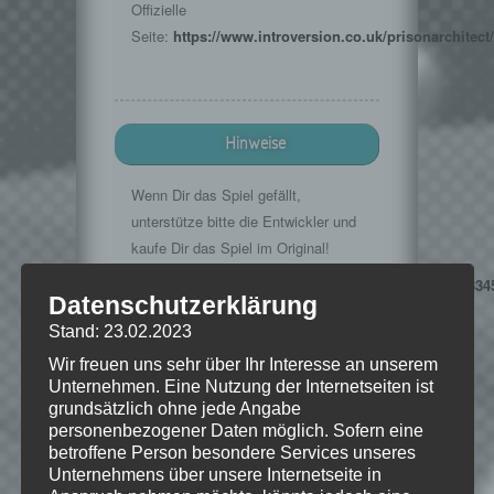
Offizielle
Seite:
https://www.introversion.co.uk/prisonarchitect/
Hinweise
Wenn Dir das Spiel gefällt,
unterstütze bitte die Entwickler und
kaufe Dir das Spiel im Original!
Steamstore:
http://store.steampowered.com/app/2334
Datenschutzerklärung
l=german
Stand: 23.02.2023
Wir freuen uns sehr über Ihr Interesse an unserem
Unternehmen. Eine Nutzung der Internetseiten ist
© 2013 Introversion Software Ltd., all
grundsätzlich ohne jede Angabe
rights reserved.
personenbezogener Daten möglich. Sofern eine
betroffene Person besondere Services unseres
Unternehmens über unsere Internetseite in