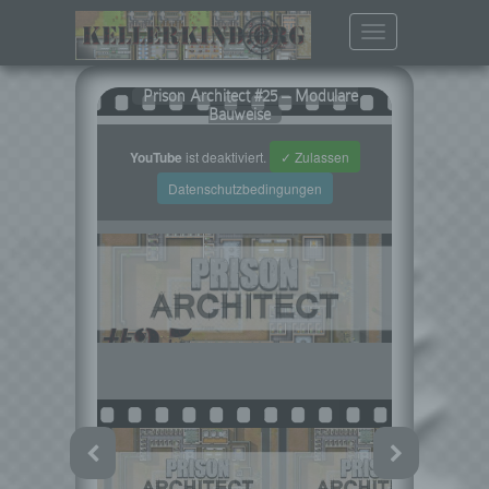
Toggle
navigation
Prison Architect #25 – Modulare
Bauweise
YouTube
ist deaktiviert.
✓ Zulassen
Datenschutzbedingungen