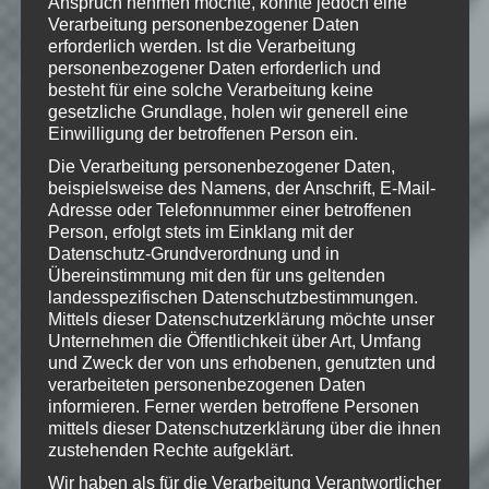
Anspruch nehmen möchte, könnte jedoch eine
Verarbeitung personenbezogener Daten
Wie gefällt dir dieser Beitrag?
erforderlich werden. Ist die Verarbeitung
Klicke hier und lasse
personenbezogener Daten erforderlich und
besteht für eine solche Verarbeitung keine
eine Bewertung da!
gesetzliche Grundlage, holen wir generell eine
Einwilligung der betroffenen Person ein.
Die Verarbeitung personenbezogener Daten,
Schreibe einen Kommentar
beispielsweise des Namens, der Anschrift, E-Mail-
Adresse oder Telefonnummer einer betroffenen
Deine E-Mail-Adresse wird nicht
Person, erfolgt stets im Einklang mit der
veröffentlicht.
Erforderliche Felder
Datenschutz-Grundverordnung und in
sind mit
*
markiert
Übereinstimmung mit den für uns geltenden
landesspezifischen Datenschutzbestimmungen.
Kommentar
*
Mittels dieser Datenschutzerklärung möchte unser
Unternehmen die Öffentlichkeit über Art, Umfang
und Zweck der von uns erhobenen, genutzten und
verarbeiteten personenbezogenen Daten
informieren. Ferner werden betroffene Personen
mittels dieser Datenschutzerklärung über die ihnen
zustehenden Rechte aufgeklärt.
Wir haben als für die Verarbeitung Verantwortlicher