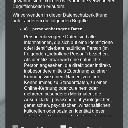
gewährleisten, möchten wir vorab die verwendeten
Mail.
Begrifflichkeiten erläutern.
Wir verwenden in dieser Datenschutzerklärung
unter anderem die folgenden Begriffe:
Benachrichtige mich über neue
Beiträge via E-Mail.
a) personenbezogene Daten
Personenbezogene Daten sind alle
Informationen, die sich auf eine identifizierte
oder identifizierbare natürliche Person (im
Folgenden „betroffene Person") beziehen.
Speedy
Als identifizierbar wird eine natürliche
Person angesehen, die direkt oder indirekt,
Ich spiele leidenschaftlich
insbesondere mittels Zuordnung zu einer
gerne Strategie, Aufbau und
Puzzle-Spiele. Als Gründer
Kennung wie einem Namen, zu einer
von Kellerkind.org biete ich
Kennnummer, zu Standortdaten, zu einer
Berichte zu meinen Spiele-Favoriten und
Online-Kennung oder zu einem oder
Tutorials zu Themen rund um Web-
mehreren besonderen Merkmalen, die
Entwicklung.
Ausdruck der physischen, physiologischen,
genetischen, psychischen, wirtschaftlichen,
Erfahre mehr über Speedy auf:
kulturellen oder sozialen Identität dieser
natürlichen Person sind, identifiziert werden
kann.