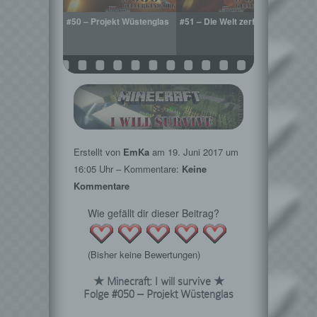
im Glashaus
#50 – Projekt Wüstenglas
#51 – Die Welt zerfällt
#52 –
Angel
Erstellt von
EmKa
am
19. Juni 2017
um
16:05 Uhr – Kommentare:
Keine
Kommentare
Wie gefällt dir dieser Beitrag?
(Bisher keine Bewertungen)
★ Minecraft: I will survive ★
Folge #050 – Projekt Wüstenglas