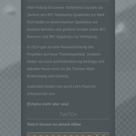
Informationen nicht mehr einer spezifischen
betroffenen Person zugeordnet werden
Aller Anfang ist schwer: Kellerkind.org kam als
können, sofern diese zusätzlichen
Service des IRC-Netzwerks QuakeNet zur Welt.
Informationen gesondert aufbewahrt werden
Dort stellte es einem kleinen Spielkreis von
und technischen und organisatorischen
Nutzern kleinere und größere Scripte sowie IRC-
Maßnahmen unterliegen, die gewährleisten,
Bouncer und IRC-Eggdrops zur Verfügung.
dass die personenbezogenen Daten nicht
einer identifizierten oder identifizierbaren
In 2014 gab es eine Neuausrichtung des
natürlichen Person zugewiesen werden.
Projektes auf neue Themengebiete. Seitdem
g) Verantwortlicher oder für die Verarbeitung
bieten wir euch auf Kellerkind.org Beiträge und
Verantwortlicher
aktuelle News rund um die Themen Web-
Verantwortlicher oder für die Verarbeitung
Entwicklung und Gaming.
Verantwortlicher ist die natürliche oder
juristische Person, Behörde, Einrichtung
Außerdem finden nun auch Let’s Plays ihr
oder andere Stelle, die allein oder
Zuhause bei uns.
gemeinsam mit anderen über die Zwecke
und Mittel der Verarbeitung von
[Erfahre mehr über uns]
personenbezogenen Daten entscheidet.
Sind die Zwecke und Mittel dieser
TWITCH
Verarbeitung durch das Unionsrecht oder
Twitch-Stream ist aktuell offline
das Recht der Mitgliedstaaten vorgegeben,
so kann der Verantwortliche