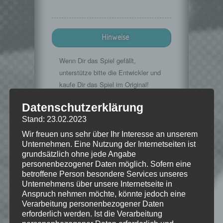
Hinweise
Wenn Dir das Spiel gefällt,
unterstütze bitte die Entwickler und
kaufe Dir das Spiel im Original!
Mojang:
https://minecraft.net/
Datenschutzerklärung
Stand: 23.02.2023
Wir freuen uns sehr über Ihr Interesse an unserem
Unternehmen. Eine Nutzung der Internetseiten ist
© 2009-2015. "Minecraft" is a trademark
of Mojang AB
grundsätzlich ohne jede Angabe
personenbezogener Daten möglich. Sofern eine
betroffene Person besondere Services unseres
Unternehmens über unsere Internetseite in
Anspruch nehmen möchte, könnte jedoch eine
Wie gefällt dir dieser Beitrag?
Verarbeitung personenbezogener Daten
erforderlich werden. Ist die Verarbeitung
Klicke hier und lasse