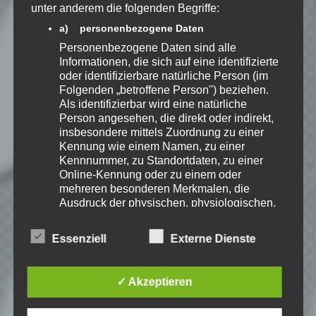
unter anderem die folgenden Begriffe:
Beiträge via E-Mail.
a) personenbezogene Daten
Personenbezogene Daten sind alle
Informationen, die sich auf eine identifizierte
oder identifizierbare natürliche Person (im
EmKa
Folgenden „betroffene Person") beziehen.
Als identifizierbar wird eine natürliche
Ich bin leidenschaftlicher
Person angesehen, die direkt oder indirekt,
Gamer und schaue mir
insbesondere mittels Zuordnung zu einer
eigentlich alles Neue an.
Jedes Spiel hat seine faire
Kennung wie einem Namen, zu einer
Chance. Ich freue mich immer wenn ich
Kennnummer, zu Standortdaten, zu einer
jemandem das Hobby Videospielen näher
Online-Kennung oder zu einem oder
bringen kann.
mehreren besonderen Merkmalen, die
Ausdruck der physischen, physiologischen,
genetischen, psychischen, wirtschaftlichen,
kulturellen oder sozialen Identität dieser
Playlist – Minecraft: I will
Essenziell
Externe Dienste
natürlichen Person sind, identifiziert werden
survive
kann.
b) betroffene Person
✓ Akzeptieren
Betroffene Person ist jede identifizierte oder
identifizierbare natürliche Person, deren