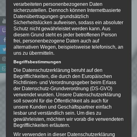
verarbeiteten personenbezogenen Daten
Name
*
sicherzustellen. Dennoch können Internetbasierte
Datenübertragungen grundsätzlich
Sicherheitslücken aufweisen, sodass ein absoluter
E-Mail-Adresse
*
Schutz nicht gewährleistet werden kann. Aus
diesem Grund steht es jeder betroffenen Person
frei, personenbezogene Daten auch auf
Website
alternativen Wegen, beispielsweise telefonisch, an
uns zu übermitteln.
*
Ich habe die
Begriffsbestimmungen
Datenschutzerklärung
zur
Kenntnis genommen. Ich stimme
Die Datenschutzerklärung beruht auf den
Begrifflichkeiten, die durch den Europäischen
zu, dass meine Angaben dauerhaft
Richtlinien- und Verordnungsgeber beim Erlass
gespeichert werden.
der Datenschutz-Grundverordnung (DS-GVO)
verwendet wurden. Unsere Datenschutzerklärung
soll sowohl für die Öffentlichkeit als auch für
Benachrichtige mich über
unsere Kunden und Geschäftspartner einfach
nachfolgende Kommentare via E-
lesbar und verständlich sein. Um dies zu
Mail.
gewährleisten, möchten wir vorab die verwendeten
Begrifflichkeiten erläutern.
Wir verwenden in dieser Datenschutzerklärung
Benachrichtige mich über neue