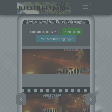
Toggle
navigation
I will survive #50 – Projekt Wüstenglas
YouTube
ist deaktiviert.
✓ Zulassen
Datenschutzbedingungen