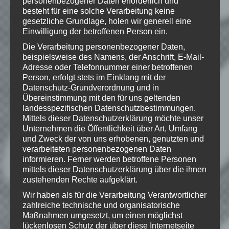
personenbezogener Daten erforderlich und
eine Bewertung da!
besteht für eine solche Verarbeitung keine
gesetzliche Grundlage, holen wir generell eine
Einwilligung der betroffenen Person ein.
Schreibe einen Kommentar
Die Verarbeitung personenbezogener Daten,
beispielsweise des Namens, der Anschrift, E-Mail-
Deine E-Mail-Adresse wird nicht
Adresse oder Telefonnummer einer betroffenen
veröffentlicht.
Erforderliche Felder
Person, erfolgt stets im Einklang mit der
sind mit
*
markiert
Datenschutz-Grundverordnung und in
Übereinstimmung mit den für uns geltenden
Kommentar
*
landesspezifischen Datenschutzbestimmungen.
Mittels dieser Datenschutzerklärung möchte unser
Unternehmen die Öffentlichkeit über Art, Umfang
und Zweck der von uns erhobenen, genutzten und
verarbeiteten personenbezogenen Daten
informieren. Ferner werden betroffene Personen
mittels dieser Datenschutzerklärung über die ihnen
zustehenden Rechte aufgeklärt.
Wir haben als für die Verarbeitung Verantwortlicher
zahlreiche technische und organisatorische
Maßnahmen umgesetzt, um einen möglichst
lückenlosen Schutz der über diese Internetseite