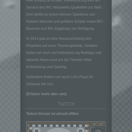
Aller Anfang ist schwer: Kellerkind.org kam als
betroffenen Person zugeordnet werden
Service des IRC-Netzwerks QuakeNet zur Welt.
können, sofern diese zusätzlichen
Dort stellte es einem kleinen Spielkreis von
Informationen gesondert aufbewahrt werden
und technischen und organisatorischen
Nutzern kleinere und größere Scripte sowie IRC-
Maßnahmen unterliegen, die gewährleisten,
Bouncer und IRC-Eggdrops zur Verfügung.
dass die personenbezogenen Daten nicht
In 2014 gab es eine Neuausrichtung des
einer identifizierten oder identifizierbaren
natürlichen Person zugewiesen werden.
Projektes auf neue Themengebiete. Seitdem
bieten wir euch auf Kellerkind.org Beiträge und
g) Verantwortlicher oder für die Verarbeitung
Verantwortlicher
aktuelle News rund um die Themen Web-
Verantwortlicher oder für die Verarbeitung
Entwicklung und Gaming.
Verantwortlicher ist die natürliche oder
Außerdem finden nun auch Let’s Plays ihr
juristische Person, Behörde, Einrichtung
oder andere Stelle, die allein oder
Zuhause bei uns.
gemeinsam mit anderen über die Zwecke
[Erfahre mehr über uns]
und Mittel der Verarbeitung von
personenbezogenen Daten entscheidet.
TWITCH
Sind die Zwecke und Mittel dieser
Verarbeitung durch das Unionsrecht oder
Twitch-Stream ist aktuell offline
das Recht der Mitgliedstaaten vorgegeben,
so kann der Verantwortliche
beziehungsweise können die bestimmten