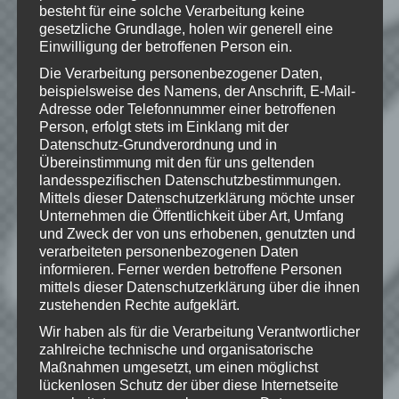
besteht für eine solche Verarbeitung keine
gesetzliche Grundlage, holen wir generell eine
Einwilligung der betroffenen Person ein.
Schreibe einen Kommentar
Die Verarbeitung personenbezogener Daten,
Deine E-Mail-Adresse wird nicht
beispielsweise des Namens, der Anschrift, E-Mail-
veröffentlicht.
Erforderliche Felder
Adresse oder Telefonnummer einer betroffenen
sind mit
*
markiert
Person, erfolgt stets im Einklang mit der
Datenschutz-Grundverordnung und in
Kommentar
*
Übereinstimmung mit den für uns geltenden
landesspezifischen Datenschutzbestimmungen.
Mittels dieser Datenschutzerklärung möchte unser
Unternehmen die Öffentlichkeit über Art, Umfang
und Zweck der von uns erhobenen, genutzten und
verarbeiteten personenbezogenen Daten
informieren. Ferner werden betroffene Personen
mittels dieser Datenschutzerklärung über die ihnen
zustehenden Rechte aufgeklärt.
Wir haben als für die Verarbeitung Verantwortlicher
zahlreiche technische und organisatorische
Maßnahmen umgesetzt, um einen möglichst
lückenlosen Schutz der über diese Internetseite
Name
*