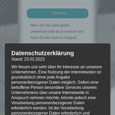
Hinweise
Wenn Dir das Spiel gefällt,
unterstütze bitte die Entwickler und
kaufe Dir das Spiel im Original!
Mojang:
https://minecraft.net/
Datenschutzerklärung
Stand: 23.02.2023
Wir freuen uns sehr über Ihr Interesse an unserem
© 2009-2015. "Minecraft" is a trademark
Unternehmen. Eine Nutzung der Internetseiten ist
of Mojang AB
grundsätzlich ohne jede Angabe
personenbezogener Daten möglich. Sofern eine
betroffene Person besondere Services unseres
Unternehmens über unsere Internetseite in
Anspruch nehmen möchte, könnte jedoch eine
Wie gefällt dir dieser Beitrag?
Verarbeitung personenbezogener Daten
Klicke hier und lasse
erforderlich werden. Ist die Verarbeitung
eine Bewertung da!
personenbezogener Daten erforderlich und