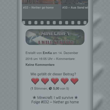
r alone
#32 – Nether go home
#33 – Aus Sand wird Glas
#34 –
Erstellt von
EmKa
am
14. Dezember
2016
um 16:05 Uhr – Kommentare:
Keine Kommentare
Wie gefällt dir dieser Beitrag?
(
1
Stimmen,
5,00
von 5)
★ Minecraft: I will survive ★
Folge #032 – Nether go home