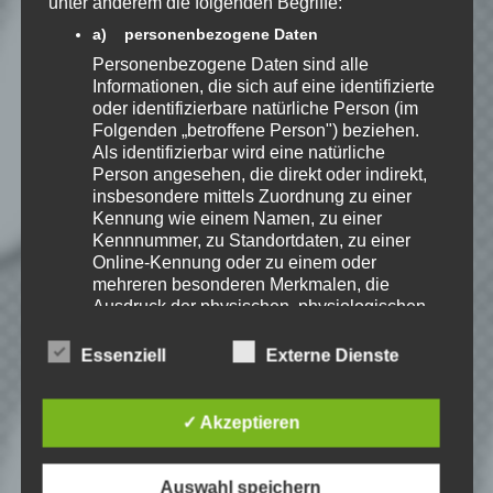
unter anderem die folgenden Begriffe:
a) personenbezogene Daten
Personenbezogene Daten sind alle
Informationen, die sich auf eine identifizierte
oder identifizierbare natürliche Person (im
EmKa
Folgenden „betroffene Person") beziehen.
Ich bin leidenschaftlicher
Als identifizierbar wird eine natürliche
Gamer und schaue mir
Person angesehen, die direkt oder indirekt,
eigentlich alles Neue an.
insbesondere mittels Zuordnung zu einer
Jedes Spiel hat seine faire
Kennung wie einem Namen, zu einer
Chance. Ich freue mich immer wenn ich
Kennnummer, zu Standortdaten, zu einer
jemandem das Hobby Videospielen näher
bringen kann.
Online-Kennung oder zu einem oder
mehreren besonderen Merkmalen, die
Ausdruck der physischen, physiologischen,
genetischen, psychischen, wirtschaftlichen,
Playlist – Minecraft: I will
kulturellen oder sozialen Identität dieser
Essenziell
Externe Dienste
survive
natürlichen Person sind, identifiziert werden
kann.
✓ Akzeptieren
b) betroffene Person
Betroffene Person ist jede identifizierte oder
identifizierbare natürliche Person, deren
Auswahl speichern