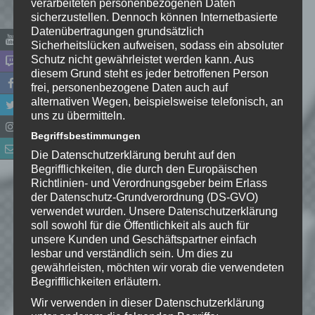
verarbeiteten personenbezogenen Daten
sicherzustellen. Dennoch können Internetbasierte
Datenübertragungen grundsätzlich
E-Mail-Adresse
*
Sicherheitslücken aufweisen, sodass ein absoluter
Schutz nicht gewährleistet werden kann. Aus
diesem Grund steht es jeder betroffenen Person
Website
frei, personenbezogene Daten auch auf
alternativen Wegen, beispielsweise telefonisch, an
*
Ich habe die
uns zu übermitteln.
Datenschutzerklärung
zur
Begriffsbestimmungen
Kenntnis genommen. Ich stimme
Die Datenschutzerklärung beruht auf den
zu, dass meine Angaben dauerhaft
Begrifflichkeiten, die durch den Europäischen
gespeichert werden.
Richtlinien- und Verordnungsgeber beim Erlass
der Datenschutz-Grundverordnung (DS-GVO)
verwendet wurden. Unsere Datenschutzerklärung
Benachrichtige mich über
soll sowohl für die Öffentlichkeit als auch für
nachfolgende Kommentare via E-
unsere Kunden und Geschäftspartner einfach
Mail.
lesbar und verständlich sein. Um dies zu
gewährleisten, möchten wir vorab die verwendeten
Begrifflichkeiten erläutern.
Benachrichtige mich über neue
Wir verwenden in dieser Datenschutzerklärung
Beiträge via E-Mail.