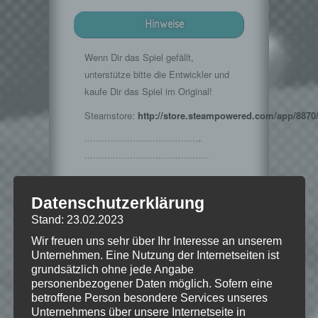
Hinweise
Wenn Dir das Spiel gefällt,
unterstütze bitte die Entwickler und
kaufe Dir das Spiel im Original!
Steamstore:
http://store.steampowered.com/app/8870
········································­­
·······································­·­····
Musik im Intro:
http://www.teknoaxe.com
Datenschutzerklärung
Vielen Dank für die Erlaubnis 🙂
Stand: 23.02.2023
Wir freuen uns sehr über Ihr Interesse an unserem
Unternehmen. Eine Nutzung der Internetseiten ist
grundsätzlich ohne jede Angabe
© 2002-2016 Take-Two Interactive
personenbezogener Daten möglich. Sofern eine
Software, Inc. Developed by Irrational
betroffene Person besondere Services unseres
Games. BioShock, BioShock Infinite,
Unternehmens über unsere Internetseite in
Irrational Games, 2K Games and their