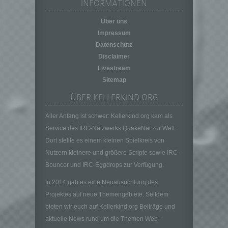
INFORMATIONEN
personenbezogener Daten in einer Weise,
auf welche die personenbezogenen Daten
Über uns
ohne Hinzuziehung zusätzlicher
Impressum
Informationen nicht mehr einer spezifischen
Datenschutz
betroffenen Person zugeordnet werden
Disclaimer
können, sofern diese zusätzlichen
Informationen gesondert aufbewahrt werden
Livestream
und technischen und organisatorischen
Sitemap
Maßnahmen unterliegen, die gewährleisten,
ÜBER KELLERKIND.ORG
dass die personenbezogenen Daten nicht
einer identifizierten oder identifizierbaren
Aller Anfang ist schwer: Kellerkind.org kam als
natürlichen Person zugewiesen werden.
Service des IRC-Netzwerks QuakeNet zur Welt.
g) Verantwortlicher oder für die Verarbeitung
Dort stellte es einem kleinen Spielkreis von
Verantwortlicher
Nutzern kleinere und größere Scripte sowie IRC-
Verantwortlicher oder für die Verarbeitung
Bouncer und IRC-Eggdrops zur Verfügung.
Verantwortlicher ist die natürliche oder
juristische Person, Behörde, Einrichtung
In 2014 gab es eine Neuausrichtung des
oder andere Stelle, die allein oder
Projektes auf neue Themengebiete. Seitdem
gemeinsam mit anderen über die Zwecke
und Mittel der Verarbeitung von
bieten wir euch auf Kellerkind.org Beiträge und
personenbezogenen Daten entscheidet.
aktuelle News rund um die Themen Web-
Sind die Zwecke und Mittel dieser