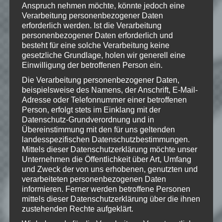
Anspruch nehmen möchte, könnte jedoch eine
respective logos are trademarks of Take-
Two Interactive Software, Inc. All other
Verarbeitung personenbezogener Daten
trademarks are property of their
erforderlich werden. Ist die Verarbeitung
respective owners.
personenbezogener Daten erforderlich und
besteht für eine solche Verarbeitung keine
gesetzliche Grundlage, holen wir generell eine
Einwilligung der betroffenen Person ein.
Die Verarbeitung personenbezogener Daten,
Wie gefällt dir dieser Beitrag?
beispielsweise des Namens, der Anschrift, E-Mail-
Klicke hier und lasse
Adresse oder Telefonnummer einer betroffenen
eine Bewertung da!
Person, erfolgt stets im Einklang mit der
Datenschutz-Grundverordnung und in
Übereinstimmung mit den für uns geltenden
landesspezifischen Datenschutzbestimmungen.
Schreibe einen Kommentar
Mittels dieser Datenschutzerklärung möchte unser
Unternehmen die Öffentlichkeit über Art, Umfang
Deine E-Mail-Adresse wird nicht
und Zweck der von uns erhobenen, genutzten und
veröffentlicht.
Erforderliche Felder
verarbeiteten personenbezogenen Daten
sind mit
*
markiert
informieren. Ferner werden betroffene Personen
mittels dieser Datenschutzerklärung über die ihnen
Kommentar
*
zustehenden Rechte aufgeklärt.