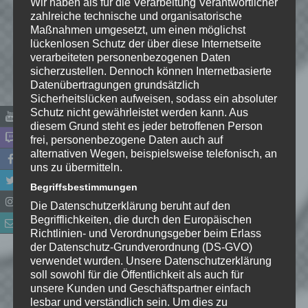
Wir haben als für die Verarbeitung Verantwortlicher
zahlreiche technische und organisatorische
Maßnahmen umgesetzt, um einen möglichst
lückenlosen Schutz der über diese Internetseite
verarbeiteten personenbezogenen Daten
sicherzustellen. Dennoch können Internetbasierte
Datenübertragungen grundsätzlich
Sicherheitslücken aufweisen, sodass ein absoluter
Schutz nicht gewährleistet werden kann. Aus
diesem Grund steht es jeder betroffenen Person
frei, personenbezogene Daten auch auf
alternativen Wegen, beispielsweise telefonisch, an
Name
*
uns zu übermitteln.
Begriffsbestimmungen
E-Mail-Adresse
*
Die Datenschutzerklärung beruht auf den
Begrifflichkeiten, die durch den Europäischen
Richtlinien- und Verordnungsgeber beim Erlass
Website
der Datenschutz-Grundverordnung (DS-GVO)
verwendet wurden. Unsere Datenschutzerklärung
*
Ich habe die
soll sowohl für die Öffentlichkeit als auch für
Datenschutzerklärung
zur
unsere Kunden und Geschäftspartner einfach
Kenntnis genommen. Ich stimme
lesbar und verständlich sein. Um dies zu