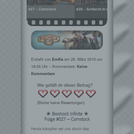
Welt in Flammen
#27 – Comstock
#28 – Schlacht in der Luft
#29 –
Erstellt von
EmKa
am
25. März 2016
um
18:05 Uhr – Kommentare:
Keine
Kommentare
Wie gefällt dir dieser Beitrag?
(Bisher keine Bewertungen)
★ Bioshock Infinite ★
Folge #027 – Comstock
Heute kämpfen wir uns durch das