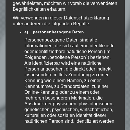
zu, dass meine Angaben dauerhaft
gewährleisten, möchten wir vorab die verwendeten
Begrifflichkeiten erläutern.
gespeichert werden.
Wir verwenden in dieser Datenschutzerklärung
unter anderem die folgenden Begriffe:
Benachrichtige mich über
a) personenbezogene Daten
nachfolgende Kommentare via E-
Personenbezogene Daten sind alle
Mail.
Informationen, die sich auf eine identifizierte
oder identifizierbare natürliche Person (im
Folgenden „betroffene Person") beziehen.
Benachrichtige mich über neue
Als identifizierbar wird eine natürliche
Beiträge via E-Mail.
Person angesehen, die direkt oder indirekt,
insbesondere mittels Zuordnung zu einer
Kennung wie einem Namen, zu einer
Kennnummer, zu Standortdaten, zu einer
Online-Kennung oder zu einem oder
EmKa
mehreren besonderen Merkmalen, die
Ausdruck der physischen, physiologischen,
Ich bin leidenschaftlicher
Gamer und schaue mir
genetischen, psychischen, wirtschaftlichen,
eigentlich alles Neue an.
kulturellen oder sozialen Identität dieser
Jedes Spiel hat seine faire
natürlichen Person sind, identifiziert werden
Chance. Ich freue mich immer wenn ich
kann.