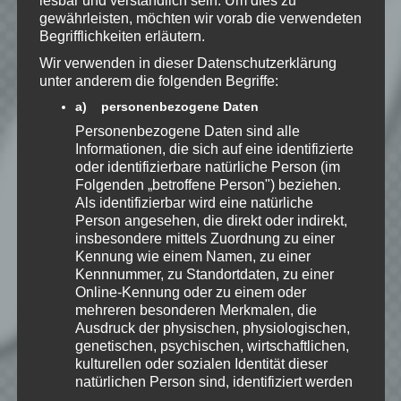
lesbar und verständlich sein. Um dies zu
Kenntnis genommen. Ich stimme
gewährleisten, möchten wir vorab die verwendeten
zu, dass meine Angaben dauerhaft
Begrifflichkeiten erläutern.
gespeichert werden.
Wir verwenden in dieser Datenschutzerklärung
unter anderem die folgenden Begriffe:
Benachrichtige mich über
a) personenbezogene Daten
nachfolgende Kommentare via E-
Personenbezogene Daten sind alle
Mail.
Informationen, die sich auf eine identifizierte
oder identifizierbare natürliche Person (im
Folgenden „betroffene Person") beziehen.
Als identifizierbar wird eine natürliche
Benachrichtige mich über neue
Person angesehen, die direkt oder indirekt,
Beiträge via E-Mail.
insbesondere mittels Zuordnung zu einer
Kennung wie einem Namen, zu einer
Kennnummer, zu Standortdaten, zu einer
Online-Kennung oder zu einem oder
mehreren besonderen Merkmalen, die
EmKa
Ausdruck der physischen, physiologischen,
Ich bin leidenschaftlicher
genetischen, psychischen, wirtschaftlichen,
Gamer und schaue mir
kulturellen oder sozialen Identität dieser
eigentlich alles Neue an.
natürlichen Person sind, identifiziert werden
Jedes Spiel hat seine faire
kann.