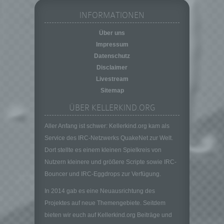
Pseudonymisierung ist die Verarbeitung
personenbezogener Daten in einer Weise,
INFORMATIONEN
auf welche die personenbezogenen Daten
ohne Hinzuziehung zusätzlicher
Über uns
Informationen nicht mehr einer spezifischen
Impressum
betroffenen Person zugeordnet werden
Datenschutz
können, sofern diese zusätzlichen
Disclaimer
Informationen gesondert aufbewahrt werden
Livestream
und technischen und organisatorischen
Maßnahmen unterliegen, die gewährleisten,
Sitemap
dass die personenbezogenen Daten nicht
ÜBER KELLERKIND.ORG
einer identifizierten oder identifizierbaren
natürlichen Person zugewiesen werden.
Aller Anfang ist schwer: Kellerkind.org kam als
g) Verantwortlicher oder für die Verarbeitung
Service des IRC-Netzwerks QuakeNet zur Welt.
Verantwortlicher
Dort stellte es einem kleinen Spielkreis von
Verantwortlicher oder für die Verarbeitung
Nutzern kleinere und größere Scripte sowie IRC-
Verantwortlicher ist die natürliche oder
Bouncer und IRC-Eggdrops zur Verfügung.
juristische Person, Behörde, Einrichtung
oder andere Stelle, die allein oder
In 2014 gab es eine Neuausrichtung des
gemeinsam mit anderen über die Zwecke
Projektes auf neue Themengebiete. Seitdem
und Mittel der Verarbeitung von
bieten wir euch auf Kellerkind.org Beiträge und
personenbezogenen Daten entscheidet.