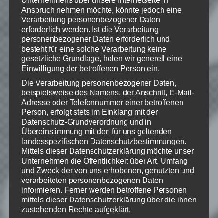
Unternehmens über unsere Internetseite in
Games. BioShock, BioShock Infinite,
Irrational Games, 2K Games and their
Anspruch nehmen möchte, könnte jedoch eine
respective logos are trademarks of Take-
Verarbeitung personenbezogener Daten
Two Interactive Software, Inc. All other
erforderlich werden. Ist die Verarbeitung
trademarks are property of their
personenbezogener Daten erforderlich und
respective owners.
besteht für eine solche Verarbeitung keine
gesetzliche Grundlage, holen wir generell eine
Einwilligung der betroffenen Person ein.
Die Verarbeitung personenbezogener Daten,
Wie gefällt dir dieser Beitrag?
beispielsweise des Namens, der Anschrift, E-Mail-
Adresse oder Telefonnummer einer betroffenen
Klicke hier und lasse
Person, erfolgt stets im Einklang mit der
eine Bewertung da!
Datenschutz-Grundverordnung und in
Übereinstimmung mit den für uns geltenden
landesspezifischen Datenschutzbestimmungen.
Mittels dieser Datenschutzerklärung möchte unser
Schreibe einen Kommentar
Unternehmen die Öffentlichkeit über Art, Umfang
Deine E-Mail-Adresse wird nicht
und Zweck der von uns erhobenen, genutzten und
verarbeiteten personenbezogenen Daten
veröffentlicht.
Erforderliche Felder
informieren. Ferner werden betroffene Personen
sind mit
*
markiert
mittels dieser Datenschutzerklärung über die ihnen
zustehenden Rechte aufgeklärt.
Kommentar
*