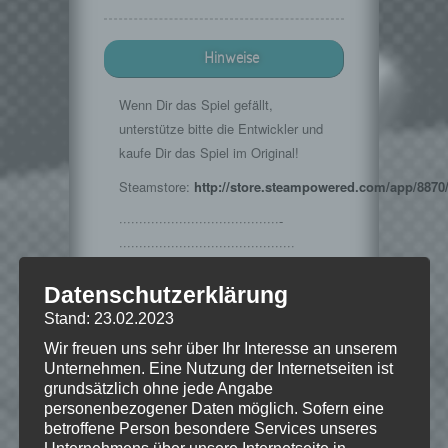
Hinweise
Wenn Dir das Spiel gefällt,
unterstütze bitte die Entwickler und
kaufe Dir das Spiel im Original!
Steamstore:
http://store.steampowered.com/app/8870
········································­­
·······································­·­····
Musik im Intro:
Datenschutzerklärung
http://www.teknoaxe.com
Stand: 23.02.2023
Vielen Dank für die Erlaubnis 🙂
Wir freuen uns sehr über Ihr Interesse an unserem
Unternehmen. Eine Nutzung der Internetseiten ist
grundsätzlich ohne jede Angabe
personenbezogener Daten möglich. Sofern eine
© 2002-2016 Take-Two Interactive
betroffene Person besondere Services unseres
Software, Inc. Developed by Irrational