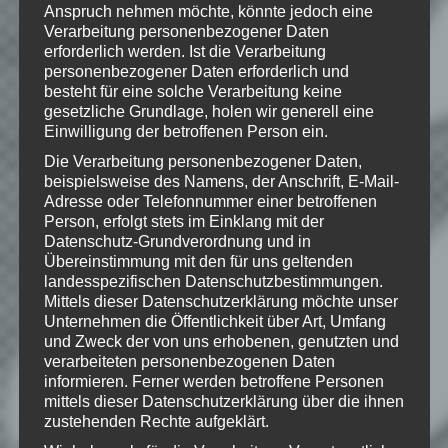
Anspruch nehmen möchte, könnte jedoch eine
respective logos are trademarks of Take-
Two Interactive Software, Inc. All other
Verarbeitung personenbezogener Daten
trademarks are property of their
erforderlich werden. Ist die Verarbeitung
respective owners.
personenbezogener Daten erforderlich und
besteht für eine solche Verarbeitung keine
gesetzliche Grundlage, holen wir generell eine
Einwilligung der betroffenen Person ein.
Die Verarbeitung personenbezogener Daten,
Wie gefällt dir dieser Beitrag?
beispielsweise des Namens, der Anschrift, E-Mail-
Klicke hier und lasse
Adresse oder Telefonnummer einer betroffenen
eine Bewertung da!
Person, erfolgt stets im Einklang mit der
Datenschutz-Grundverordnung und in
Übereinstimmung mit den für uns geltenden
landesspezifischen Datenschutzbestimmungen.
Schreibe einen Kommentar
Mittels dieser Datenschutzerklärung möchte unser
Unternehmen die Öffentlichkeit über Art, Umfang
Deine E-Mail-Adresse wird nicht
und Zweck der von uns erhobenen, genutzten und
veröffentlicht.
Erforderliche Felder
verarbeiteten personenbezogenen Daten
sind mit
*
markiert
informieren. Ferner werden betroffene Personen
mittels dieser Datenschutzerklärung über die ihnen
Kommentar
*
zustehenden Rechte aufgeklärt.