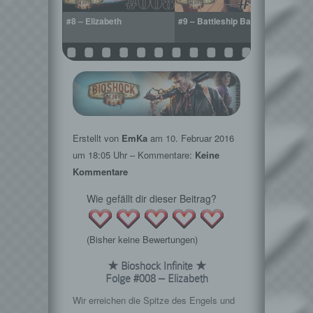
ent Island
#8 – Elizabeth
#9 – Battleship Bay
#10 –
Welte
Erstellt von
EmKa
am
10. Februar 2016
um 18:05 Uhr – Kommentare:
Keine
Kommentare
Wie gefällt dir dieser Beitrag?
(Bisher keine Bewertungen)
★ Bioshock Infinite ★
Folge #008 – Elizabeth
Wir erreichen die Spitze des Engels und