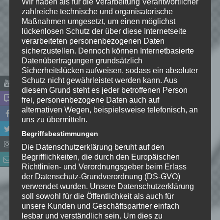
Wir haben als für die Verarbeitung Verantwortlicher
zahlreiche technische und organisatorische
Maßnahmen umgesetzt, um einen möglichst
lückenlosen Schutz der über diese Internetseite
verarbeiteten personenbezogenen Daten
sicherzustellen. Dennoch können Internetbasierte
Datenübertragungen grundsätzlich
Sicherheitslücken aufweisen, sodass ein absoluter
Schutz nicht gewährleistet werden kann. Aus
diesem Grund steht es jeder betroffenen Person
frei, personenbezogene Daten auch auf
alternativen Wegen, beispielsweise telefonisch, an
Name
*
uns zu übermitteln.
Begriffsbestimmungen
E-Mail-Adresse
*
Die Datenschutzerklärung beruht auf den
Begrifflichkeiten, die durch den Europäischen
Richtlinien- und Verordnungsgeber beim Erlass
Website
der Datenschutz-Grundverordnung (DS-GVO)
verwendet wurden. Unsere Datenschutzerklärung
*
Ich habe die
soll sowohl für die Öffentlichkeit als auch für
Datenschutzerklärung
zur
unsere Kunden und Geschäftspartner einfach
Kenntnis genommen. Ich stimme
lesbar und verständlich sein. Um dies zu