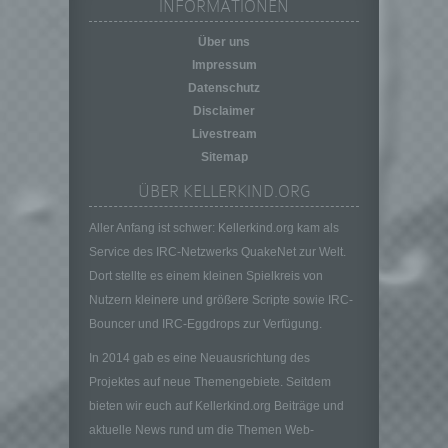
INFORMATIONEN
personenbezogener Daten in einer Weise,
auf welche die personenbezogenen Daten
Über uns
ohne Hinzuziehung zusätzlicher
Impressum
Informationen nicht mehr einer spezifischen
Datenschutz
betroffenen Person zugeordnet werden
Disclaimer
können, sofern diese zusätzlichen
Informationen gesondert aufbewahrt werden
Livestream
und technischen und organisatorischen
Sitemap
Maßnahmen unterliegen, die gewährleisten,
ÜBER KELLERKIND.ORG
dass die personenbezogenen Daten nicht
einer identifizierten oder identifizierbaren
Aller Anfang ist schwer: Kellerkind.org kam als
natürlichen Person zugewiesen werden.
Service des IRC-Netzwerks QuakeNet zur Welt.
g) Verantwortlicher oder für die Verarbeitung
Dort stellte es einem kleinen Spielkreis von
Verantwortlicher
Nutzern kleinere und größere Scripte sowie IRC-
Verantwortlicher oder für die Verarbeitung
Bouncer und IRC-Eggdrops zur Verfügung.
Verantwortlicher ist die natürliche oder
juristische Person, Behörde, Einrichtung
In 2014 gab es eine Neuausrichtung des
oder andere Stelle, die allein oder
Projektes auf neue Themengebiete. Seitdem
gemeinsam mit anderen über die Zwecke
und Mittel der Verarbeitung von
bieten wir euch auf Kellerkind.org Beiträge und
personenbezogenen Daten entscheidet.
aktuelle News rund um die Themen Web-
Sind die Zwecke und Mittel dieser