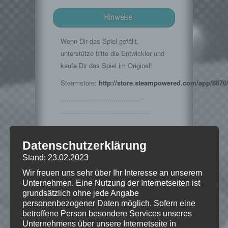
Hinweise
Wenn Dir das Spiel gefällt,
unterstütze bitte die Entwickler und
kaufe Dir das Spiel im Original!
Steamstore:
http://store.steampowered.com/app/8870
········································­­
·······································­·­····
Musik im Intro:
http://www.teknoaxe.com
Datenschutzerklärung
Vielen Dank für die Erlaubnis 🙂
Stand: 23.02.2023
Wir freuen uns sehr über Ihr Interesse an unserem
Unternehmen. Eine Nutzung der Internetseiten ist
grundsätzlich ohne jede Angabe
© 2002-2016 Take-Two Interactive
personenbezogener Daten möglich. Sofern eine
Software, Inc. Developed by Irrational
betroffene Person besondere Services unseres
Games. BioShock, BioShock Infinite,
Unternehmens über unsere Internetseite in
Irrational Games, 2K Games and their