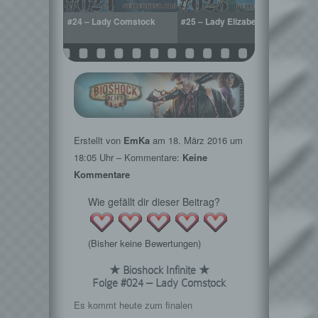
puren
#24 – Lady Comstock
#25 – Lady Elizabeth
#26 –
Erstellt von
EmKa
am
18. März 2016
um
18:05 Uhr – Kommentare:
Keine
Kommentare
Wie gefällt dir dieser Beitrag?
(Bisher keine Bewertungen)
★ Bioshock Infinite ★
Folge #024 – Lady Comstock
Es kommt heute zum finalen