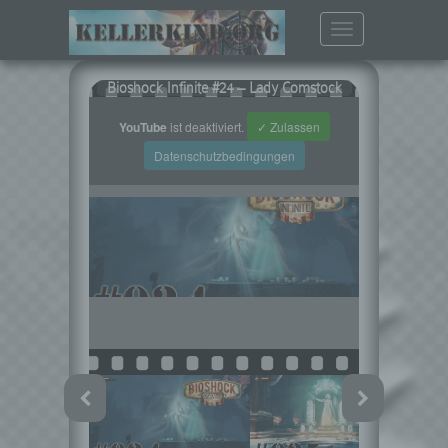
Toggle
navigation
Bioshock Infinite #24 – Lady Comstock
YouTube
ist deaktiviert.
✓ Zulassen
Datenschutzbedingungen