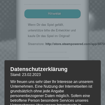
Hinweise
Wenn Dir das Spiel gefällt,
unterstütze bitte die Entwickler und
kaufe Dir das Spiel im Original!
Steamstore:
http://store.steampowered.com/app/8870
········································­­
·······································­·­····
Musik im Intro:
Datenschutzerklärung
http://www.teknoaxe.com
Stand: 23.02.2023
Vielen Dank für die Erlaubnis 🙂
Wir freuen uns sehr über Ihr Interesse an unserem
Unternehmen. Eine Nutzung der Internetseiten ist
grundsätzlich ohne jede Angabe
personenbezogener Daten möglich. Sofern eine
© 2002-2016 Take-Two Interactive
betroffene Person besondere Services unseres
Software, Inc. Developed by Irrational