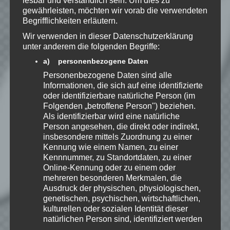
lesbar und verständlich sein. Um dies zu
Kenntnis genommen. Ich stimme
gewährleisten, möchten wir vorab die verwendeten
zu, dass meine Angaben dauerhaft
Begrifflichkeiten erläutern.
gespeichert werden.
Wir verwenden in dieser Datenschutzerklärung
unter anderem die folgenden Begriffe:
Benachrichtige mich über
a) personenbezogene Daten
nachfolgende Kommentare via E-
Personenbezogene Daten sind alle
Mail.
Informationen, die sich auf eine identifizierte
oder identifizierbare natürliche Person (im
Folgenden „betroffene Person") beziehen.
Als identifizierbar wird eine natürliche
Benachrichtige mich über neue
Person angesehen, die direkt oder indirekt,
Beiträge via E-Mail.
insbesondere mittels Zuordnung zu einer
Kennung wie einem Namen, zu einer
Kennnummer, zu Standortdaten, zu einer
Online-Kennung oder zu einem oder
mehreren besonderen Merkmalen, die
EmKa
Ausdruck der physischen, physiologischen,
Ich bin leidenschaftlicher
genetischen, psychischen, wirtschaftlichen,
Gamer und schaue mir
kulturellen oder sozialen Identität dieser
eigentlich alles Neue an.
natürlichen Person sind, identifiziert werden
Jedes Spiel hat seine faire
kann.