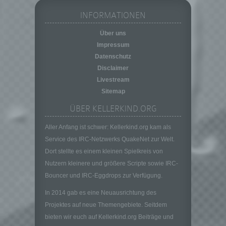
Pseudonymisierung ist die Verarbeitung
personenbezogener Daten in einer Weise,
INFORMATIONEN
auf welche die personenbezogenen Daten
ohne Hinzuziehung zusätzlicher
Über uns
Informationen nicht mehr einer spezifischen
Impressum
betroffenen Person zugeordnet werden
Datenschutz
können, sofern diese zusätzlichen
Disclaimer
Informationen gesondert aufbewahrt werden
Livestream
und technischen und organisatorischen
Maßnahmen unterliegen, die gewährleisten,
Sitemap
dass die personenbezogenen Daten nicht
ÜBER KELLERKIND.ORG
einer identifizierten oder identifizierbaren
natürlichen Person zugewiesen werden.
Aller Anfang ist schwer: Kellerkind.org kam als
g) Verantwortlicher oder für die Verarbeitung
Service des IRC-Netzwerks QuakeNet zur Welt.
Verantwortlicher
Dort stellte es einem kleinen Spielkreis von
Verantwortlicher oder für die Verarbeitung
Nutzern kleinere und größere Scripte sowie IRC-
Verantwortlicher ist die natürliche oder
Bouncer und IRC-Eggdrops zur Verfügung.
juristische Person, Behörde, Einrichtung
oder andere Stelle, die allein oder
In 2014 gab es eine Neuausrichtung des
gemeinsam mit anderen über die Zwecke
Projektes auf neue Themengebiete. Seitdem
und Mittel der Verarbeitung von
bieten wir euch auf Kellerkind.org Beiträge und
personenbezogenen Daten entscheidet.