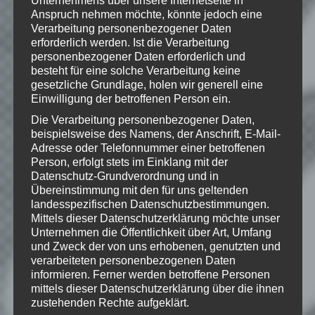
Unternehmens über unsere Internetseite in
Games. BioShock, BioShock Infinite,
Irrational Games, 2K Games and their
Anspruch nehmen möchte, könnte jedoch eine
respective logos are trademarks of Take-
Verarbeitung personenbezogener Daten
Two Interactive Software, Inc. All other
erforderlich werden. Ist die Verarbeitung
trademarks are property of their
personenbezogener Daten erforderlich und
respective owners.
besteht für eine solche Verarbeitung keine
gesetzliche Grundlage, holen wir generell eine
Einwilligung der betroffenen Person ein.
Die Verarbeitung personenbezogener Daten,
Wie gefällt dir dieser Beitrag?
beispielsweise des Namens, der Anschrift, E-Mail-
Adresse oder Telefonnummer einer betroffenen
Klicke hier und lasse
Person, erfolgt stets im Einklang mit der
eine Bewertung da!
Datenschutz-Grundverordnung und in
Übereinstimmung mit den für uns geltenden
landesspezifischen Datenschutzbestimmungen.
Mittels dieser Datenschutzerklärung möchte unser
Schreibe einen Kommentar
Unternehmen die Öffentlichkeit über Art, Umfang
Deine E-Mail-Adresse wird nicht
und Zweck der von uns erhobenen, genutzten und
verarbeiteten personenbezogenen Daten
veröffentlicht.
Erforderliche Felder
informieren. Ferner werden betroffene Personen
sind mit
*
markiert
mittels dieser Datenschutzerklärung über die ihnen
zustehenden Rechte aufgeklärt.
Kommentar
*