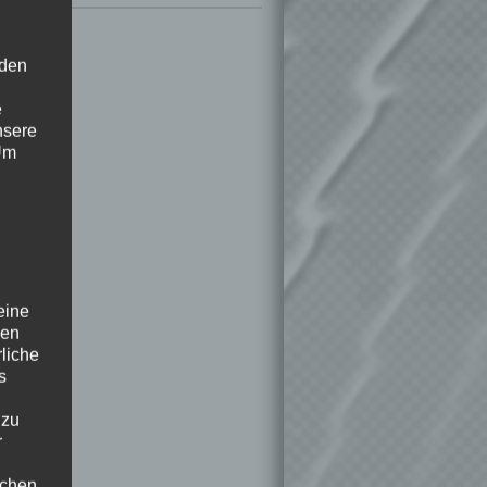
 den
e
nsere
 Um
eine
den
rliche
s
 zu
r
lichen