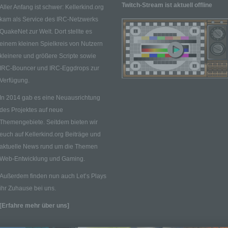
Twitch-Stream ist aktuell offline
Aller Anfang ist schwer: Kellerkind.org
Stelle, die allein oder gemeinsam mit anderen über die Zwecke
Mittel der Verarbeitung von personenbezogenen Daten entschei
kam als Service des IRC-Netzwerks
Sind die Zwecke und Mittel dieser Verarbeitung durch das
QuakeNet zur Welt. Dort stellte es
Unionsrecht oder das Recht der Mitgliedstaaten vorgegeben, s
einem kleinen Spielkreis von Nutzern
der Verantwortliche beziehungsweise können die bestimmten
kleinere und größere Scripte sowie
Kriterien seiner Benennung nach dem Unionsrecht oder dem R
IRC-Bouncer und IRC-Eggdrops zur
der Mitgliedstaaten vorgesehen werden.
Verfügung.
h) Auftragsverarbeiter
In 2014 gab es eine Neuausrichtung
Auftragsverarbeiter ist eine natürliche oder juristische Person,
Behörde, Einrichtung oder andere Stelle, die personenbezoge
des Projektes auf neue
Daten im Auftrag des Verantwortlichen verarbeitet.
Themengebiete. Seitdem bieten wir
i) Empfänger
euch auf Kellerkind.org Beiträge und
aktuelle News rund um die Themen
Empfänger ist eine natürliche oder juristische Person, Behörde,
Einrichtung oder andere Stelle, der personenbezogene Daten
Web-Entwicklung und Gaming.
offengelegt werden, unabhängig davon, ob es sich bei ihr um e
Außerdem finden nun auch Let’s Plays
Dritten handelt oder nicht. Behörden, die im Rahmen eines
bestimmten Untersuchungsauftrags nach dem Unionsrecht ode
ihr Zuhause bei uns.
Recht der Mitgliedstaaten möglicherweise personenbezogene 
[Erfahre mehr über uns]
erhalten, gelten jedoch nicht als Empfänger.
j) Dritter