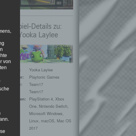
Spiel-Details zu:
mens,
Yooka Laylee
ng
en
chte
r von
ten
Spieltitel:
Yooka Laylee
Entwickler:
Playtonic Games
.
Publisher:
Team17
ische
Genre:
Team17
Plattformen:
PlayStation 4, Xbox
One, Nintendo Switch,
n
Microsoft Windows,
ann.
Linux, macOS, Mac OS
Release:
2017
ise