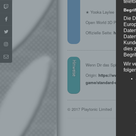
telef
Begri
★ Yooka Laylee ★
Die D
Open World 3D Plattformer 
Europ
Daten
Offizielle Seite:
http://www
Daten
Kunde
dies 
Begrif
Hinweise
Wir v
Wenn Dir das Spiel gefällt, u
folge
Origin:
https://www.origin.
game/standard-edition
© 2017 Playtonic Limited