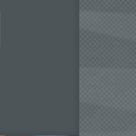
 und
det.
o kann
echt
ne
inen
r dem
Daten