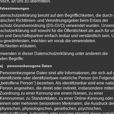
onisch, an uns zu übermitteln.
ffsbestimmungen
atenschutzerklärung beruht auf den Begrifflichkeiten, die durch
von Playtonic Games
äischen Richtlinien- und Verordnungsgeber beim Erlass der
schutz-Grundverordnung (DS-GVO) verwendet wurden. Unser
.playtonicgames.com/games/y…
schutzerklärung soll sowohl für die Öffentlichkeit als auch für u
n und Geschäftspartner einfach lesbar und verständlich sein.
zu gewährleisten, möchten wir vorab die verwendeten
flichkeiten erläutern.
erwenden in dieser Datenschutzerklärung unter anderem die
nterstütze bitte die Entwickler und kaufe Dir das Spiel im Original!
nden Begriffe:
com/de-de/store/buy/theme-hospital-origin/pc-download/base-
a) personenbezogene Daten
Personenbezogene Daten sind alle Informationen, die sich auf 
identifizierte oder identifizierbare natürliche Person (im Folgen
„betroffene Person") beziehen. Als identifizierbar wird eine natü
Person angesehen, die direkt oder indirekt, insbesondere mittel
Zuordnung zu einer Kennung wie einem Namen, zu einer
Kennnummer, zu Standortdaten, zu einer Online-Kennung oder
einem oder mehreren besonderen Merkmalen, die Ausdruck de
physischen, physiologischen, genetischen, psychischen,
wirtschaftlichen, kulturellen oder sozialen Identität dieser natür