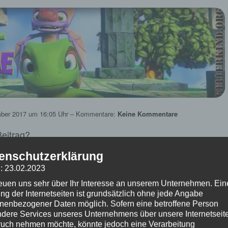
ber 2017
um 16:05 Uhr – Kommentare:
Keine Kommentare
 Beitrag?
(Bisher keine Bewertungen)
enschutzerklärung
: 23.02.2023
★ Yooka-Laylee ★
reuen uns sehr über Ihr Interesse an unserem Unternehmen. Ein
#021 – Der Sumpf geht weiter!
ng der Internetseiten ist grundsätzlich ohne jede Angabe
nenbezogener Daten möglich. Sofern eine betroffene Person
dere Services unseres Unternehmens über unsere Internetseite
uch nehmen möchte, könnte jedoch eine Verarbeitung