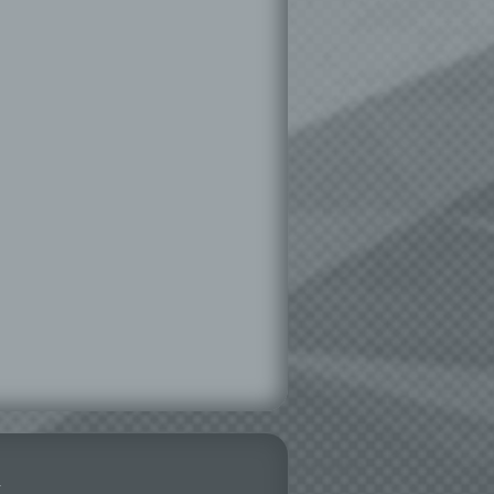
hen,
ng,
essen,
ser
aten
e
fern
n und
e
esen
ie
andere