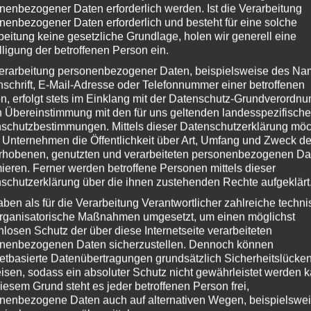
 spielbar, die das Spiel damals auf Kickstarter unterstützt haben und es
nenbezogener Daten erforderlich werden. Ist die Verarbeitung
 kreativen Köpfe von Playtonic Games (manche davon ehemals Rare) ihren
nenbezogener Daten erforderlich und besteht für eine solche
beitung keine gesetzliche Grundlage, holen wir generell eine
 die Tat umsetzen konnten.
lligung der betroffenen Person ein.
g, führe euch in diesem Let’s Play durch die wundervolle Welt, die an so
erarbeitung personenbezogener Daten, beispielsweise des Na
zooie aufgreift, und es in dem Yooka-Laylee Flair perfekt rüberbringt.
nschrift, E-Mail-Adresse oder Telefonnummer einer betroffenen
n, erfolgt stets im Einklang mit der Datenschutz-Grundverordnu
auen mal nach, was der Sumpf noch so an lustigen Rätseln für uns offen
n Übereinstimmung mit den für uns geltenden landesspezifisch
schutzbestimmungen. Mittels dieser Datenschutzerklärung mö
 Unternehmen die Öffentlichkeit über Art, Umfang und Zweck de
rhobenen, genutzten und verarbeiteten personenbezogenen Da
mieren. Ferner werden betroffene Personen mittels dieser
schutzerklärung über die ihnen zustehenden Rechte aufgeklärt
aben als für die Verarbeitung Verantwortlicher zahlreiche techn
rganisatorische Maßnahmen umgesetzt, um einen möglichst
nlosen Schutz der über diese Internetseite verarbeiteten
nenbezogenen Daten sicherzustellen. Dennoch können
netbasierte Datenübertragungen grundsätzlich Sicherheitslücke
isen, sodass ein absoluter Schutz nicht gewährleistet werden k
iesem Grund steht es jeder betroffenen Person frei,
nenbezogene Daten auch auf alternativen Wegen, beispielswe