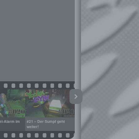
el-Alarm im
#21 – Der Sumpf geht
weiter!