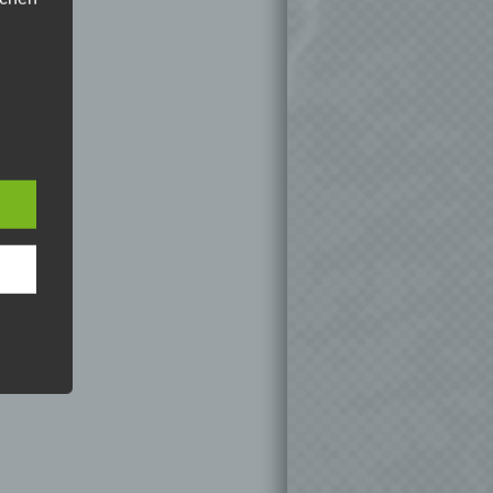
 die
hren
en,
die
oder
tung.
er
ung