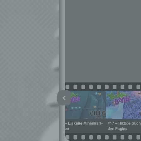
g
#15 – Noch ein Quiz?
#16 – Eiskalte Minenkart-
#17 – Hitzige Suc
Action
den Pagies