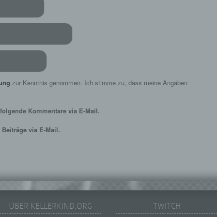
Profiling ist jede Art der automatisierten Verarbeitung
personenbezogener Daten, die darin besteht, dass diese
personenbezogenen Daten verwendet werden, um bestimmte
persönliche Aspekte, die sich auf eine natürliche Person bezie
zu bewerten, insbesondere, um Aspekte bezüglich Arbeitsleistu
wirtschaftlicher Lage, Gesundheit, persönlicher Vorlieben, Inter
Zuverlässigkeit, Verhalten, Aufenthaltsort oder Ortswechsel die
natürlichen Person zu analysieren oder vorherzusagen.
rung
zur Kenntnis genommen. Ich stimme zu, dass meine Angaben
f) Pseudonymisierung
Pseudonymisierung ist die Verarbeitung personenbezogener D
folgende Kommentare via E-Mail.
in einer Weise, auf welche die personenbezogenen Daten ohn
Hinzuziehung zusätzlicher Informationen nicht mehr einer
Beiträge via E-Mail.
spezifischen betroffenen Person zugeordnet werden können, so
diese zusätzlichen Informationen gesondert aufbewahrt werde
technischen und organisatorischen Maßnahmen unterliegen, di
gewährleisten, dass die personenbezogenen Daten nicht einer
identifizierten oder identifizierbaren natürlichen Person zugewi
werden.
g) Verantwortlicher oder für die Verarbeitung Verantwortlicher
ÜBER KELLERKIND.ORG
TWITCH
Verantwortlicher oder für die Verarbeitung Verantwortlicher ist d
natürliche oder juristische Person, Behörde, Einrichtung oder 