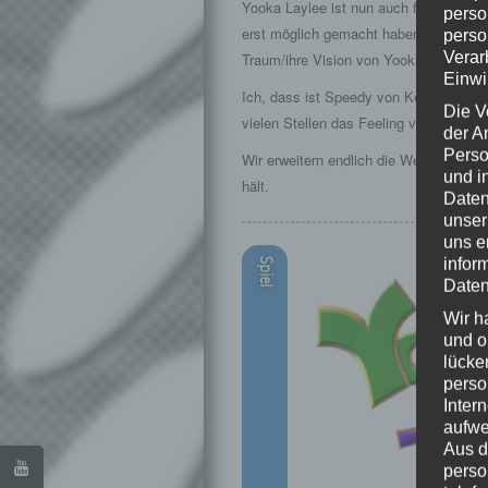
Yooka Laylee ist nun auch für die Leute
perso
erst möglich gemacht haben, dass die
perso
Verar
Traum/ihre Vision von Yooka Laylee in
Einwi
Ich, dass ist Speedy von Kellerkind.or
Die V
vielen Stellen das Feeling von Banjo Ka
der A
Perso
Wir erweitern endlich die Welt und sch
und i
hält.
Daten
unser
uns e
infor
Spiel
Daten
Wir h
und o
lücke
perso
Inter
aufwe
Aus d
perso