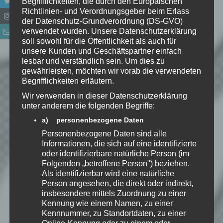
Begrifflichkeiten, die durch den Europäischen
Richtlinien- und Verordnungsgeber beim Erlass
der Datenschutz-Grundverordnung (DS-GVO)
verwendet wurden. Unsere Datenschutzerklärung
Name
*
soll sowohl für die Öffentlichkeit als auch für
unsere Kunden und Geschäftspartner einfach
lesbar und verständlich sein. Um dies zu
E-Mail-Adresse
*
gewährleisten, möchten wir vorab die verwendeten
Begrifflichkeiten erläutern.
Website
Wir verwenden in dieser Datenschutzerklärung
unter anderem die folgenden Begriffe:
*
Ich habe die
a) personenbezogene Daten
Datenschutzerklärung
zur
Personenbezogene Daten sind alle
Kenntnis genommen. Ich stimme
Informationen, die sich auf eine identifizierte
zu, dass meine Angaben dauerhaft
oder identifizierbare natürliche Person (im
Folgenden „betroffene Person") beziehen.
gespeichert werden.
Als identifizierbar wird eine natürliche
Person angesehen, die direkt oder indirekt,
insbesondere mittels Zuordnung zu einer
Benachrichtige mich über
Kennung wie einem Namen, zu einer
nachfolgende Kommentare via E-
Kennnummer, zu Standortdaten, zu einer
Mail.