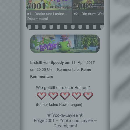
r / Ankündigung
#1 – Yooka und Laylee –
#2 – Die erste Welt ruft!
#3 – 
et’s Play
Dreamteam!
Renn
Erstellt von
Speedy
am
11. April 2017
um 20:05 Uhr – Kommentare:
Keine
Kommentare
Wie gefällt dir dieser Beitrag?
(Bisher keine Bewertungen)
★ Yooka-Laylee ★
Folge #001 – Yooka und Laylee –
Dreamteam!