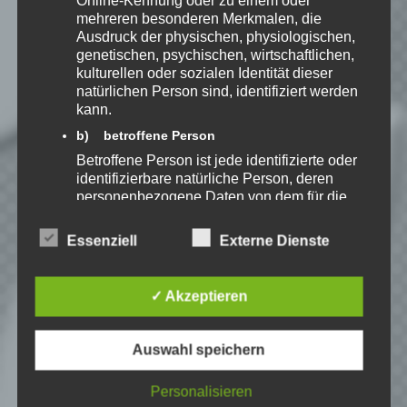
Online-Kennung oder zu einem oder
mehreren besonderen Merkmalen, die
Ausdruck der physischen, physiologischen,
Benachrichtige mich über neue
genetischen, psychischen, wirtschaftlichen,
Beiträge via E-Mail.
kulturellen oder sozialen Identität dieser
natürlichen Person sind, identifiziert werden
kann.
b) betroffene Person
Betroffene Person ist jede identifizierte oder
Speedy
identifizierbare natürliche Person, deren
Ich spiele leidenschaftlich
personenbezogene Daten von dem für die
gerne Strategie, Aufbau und
Verarbeitung Verantwortlichen verarbeitet
Puzzle-Spiele. Als Gründer
werden.
von Kellerkind.org biete ich
Essenziell
Externe Dienste
Berichte zu meinen Spiele-Favoriten und
c) Verarbeitung
Tutorials zu Themen rund um Web-
Verarbeitung ist jeder mit oder ohne Hilfe
Entwicklung.
✓ Akzeptieren
automatisierter Verfahren ausgeführte
Vorgang oder jede solche Vorgangsreihe im
Erfahre mehr über Speedy auf:
Zusammenhang mit personenbezogenen
Auswahl speichern
Daten wie das Erheben, das Erfassen, die
Organisation, das Ordnen, die Speicherung,
Personalisieren
die Anpassung oder Veränderung, das