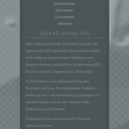
Verantwortlicher ist die natürliche oder
Datenschutz
juristische Person, Behörde, Einrichtung
Disclaimer
oder andere Stelle, die allein oder
Livestream
gemeinsam mit anderen über die Zwecke
Sitemap
und Mittel der Verarbeitung von
personenbezogenen Daten entscheidet.
ÜBER KELLERKIND.ORG
Sind die Zwecke und Mittel dieser
Verarbeitung durch das Unionsrecht oder
Aller Anfang ist schwer: Kellerkind.org kam als
das Recht der Mitgliedstaaten vorgegeben,
Service des IRC-Netzwerks QuakeNet zur Welt.
so kann der Verantwortliche
Dort stellte es einem kleinen Spielkreis von
beziehungsweise können die bestimmten
Nutzern kleinere und größere Scripte sowie IRC-
Kriterien seiner Benennung nach dem
Unionsrecht oder dem Recht der
Bouncer und IRC-Eggdrops zur Verfügung.
Mitgliedstaaten vorgesehen werden.
In 2014 gab es eine Neuausrichtung des
h) Auftragsverarbeiter
Projektes auf neue Themengebiete. Seitdem
Auftragsverarbeiter ist eine natürliche oder
bieten wir euch auf Kellerkind.org Beiträge und
juristische Person, Behörde, Einrichtung
aktuelle News rund um die Themen Web-
oder andere Stelle, die personenbezogene
Entwicklung und Gaming.
Daten im Auftrag des Verantwortlichen
verarbeitet.
Außerdem finden nun auch Let’s Plays ihr
i) Empfänger
Zuhause bei uns.