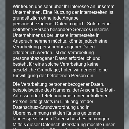
Wir freuen uns sehr über Ihr Interesse an unserem
Unternehmen. Eine Nutzung der Internetseiten ist
grundsätzlich ohne jede Angabe
Hinweise
personenbezogener Daten möglich. Sofern eine
betroffene Person besondere Services unseres
Unternehmens über unsere Internetseite in
Wenn Dir das Spiel gefällt,
Anspruch nehmen möchte, könnte jedoch eine
unterstütze bitte die Entwickler und
Verarbeitung personenbezogener Daten
kaufe Dir das Spiel im Original!
erforderlich werden. Ist die Verarbeitung
personenbezogener Daten erforderlich und
Origin:
https://www.origin.com/de-
besteht für eine solche Verarbeitung keine
de/store/buy/theme-hospital-
gesetzliche Grundlage, holen wir generell eine
origin/pc-download/base-
Einwilligung der betroffenen Person ein.
game/standard-edition
Die Verarbeitung personenbezogener Daten,
beispielsweise des Namens, der Anschrift, E-Mail-
Adresse oder Telefonnummer einer betroffenen
Person, erfolgt stets im Einklang mit der
© 2017 Playtonic Limited
Datenschutz-Grundverordnung und in
Übereinstimmung mit den für uns geltenden
landesspezifischen Datenschutzbestimmungen.
Mittels dieser Datenschutzerklärung möchte unser