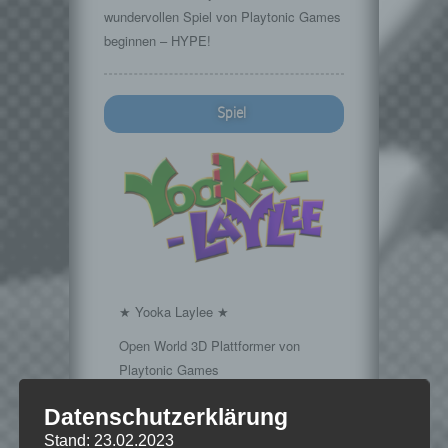
wundervollen Spiel von Playtonic Games
beginnen – HYPE!
Spiel
★ Yooka Laylee ★
Open World 3D Plattformer von
Playtonic Games
Offizielle
Datenschutzerklärung
Seite:
http://www.playtonicgames.com/games/y…
Stand: 23.02.2023