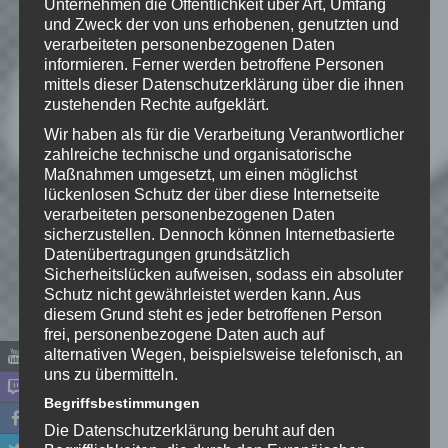
Unternehmen die Öffentlichkeit über Art, Umfang
Wie gefällt dir dieser Beitrag?
und Zweck der von uns erhobenen, genutzten und
Klicke hier und lasse
verarbeiteten personenbezogenen Daten
eine Bewertung da!
informieren. Ferner werden betroffene Personen
mittels dieser Datenschutzerklärung über die ihnen
zustehenden Rechte aufgeklärt.
Wir haben als für die Verarbeitung Verantwortlicher
Schreibe einen Kommentar
zahlreiche technische und organisatorische
Deine E-Mail-Adresse wird nicht
Maßnahmen umgesetzt, um einen möglichst
lückenlosen Schutz der über diese Internetseite
veröffentlicht.
Erforderliche Felder
verarbeiteten personenbezogenen Daten
sind mit
*
markiert
sicherzustellen. Dennoch können Internetbasierte
Datenübertragungen grundsätzlich
Kommentar
*
Sicherheitslücken aufweisen, sodass ein absoluter
Schutz nicht gewährleistet werden kann. Aus
diesem Grund steht es jeder betroffenen Person
frei, personenbezogene Daten auch auf
alternativen Wegen, beispielsweise telefonisch, an
uns zu übermitteln.
Begriffsbestimmungen
Die Datenschutzerklärung beruht auf den