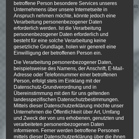
betroffene Person besondere Services unseres
Steamstore:
http://store.steampowered.com/app/2665
Unternehmens über unsere Internetseite in
Anspruch nehmen möchte, könnte jedoch eine
Verarbeitung personenbezogener Daten
erforderlich werden. Ist die Verarbeitung
© 2012 Defiant Development PTY LTD -
personenbezogener Daten erforderlich und
All rights reserved.
besteht für eine solche Verarbeitung keine
gesetzliche Grundlage, holen wir generell eine
Einwilligung der betroffenen Person ein.
Die Verarbeitung personenbezogener Daten,
beispielsweise des Namens, der Anschrift, E-Mail-
Wie gefällt dir dieser Beitrag?
Adresse oder Telefonnummer einer betroffenen
Klicke hier und lasse
Person, erfolgt stets im Einklang mit der
eine Bewertung da!
Datenschutz-Grundverordnung und in
Übereinstimmung mit den für uns geltenden
landesspezifischen Datenschutzbestimmungen.
Mittels dieser Datenschutzerklärung möchte unser
Schreibe einen Kommentar
Unternehmen die Öffentlichkeit über Art, Umfang
und Zweck der von uns erhobenen, genutzten und
Deine E-Mail-Adresse wird nicht
verarbeiteten personenbezogenen Daten
veröffentlicht.
Erforderliche Felder
informieren. Ferner werden betroffene Personen
sind mit
*
markiert
mittels dieser Datenschutzerklärung über die ihnen