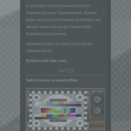
personenbezogenen Daten entscheidet.
In 2014 gab es eine Neuausrichtung des
Sind die Zwecke und Mittel dieser
Projektes auf neue Themengebiete. Seitdem
Verarbeitung durch das Unionsrecht oder
bieten wir euch auf Kellerkind.org Beiträge und
das Recht der Mitgliedstaaten vorgegeben,
aktuelle News rund um die Themen Web-
so kann der Verantwortliche
beziehungsweise können die bestimmten
Entwicklung und Gaming.
Kriterien seiner Benennung nach dem
Außerdem finden nun auch Let’s Plays ihr
Unionsrecht oder dem Recht der
Zuhause bei uns.
Mitgliedstaaten vorgesehen werden.
h) Auftragsverarbeiter
[Erfahre mehr über uns]
Auftragsverarbeiter ist eine natürliche oder
TWITCH
juristische Person, Behörde, Einrichtung
oder andere Stelle, die personenbezogene
Twitch-Stream ist aktuell offline
Daten im Auftrag des Verantwortlichen
verarbeitet.
i) Empfänger
Empfänger ist eine natürliche oder juristische
Person, Behörde, Einrichtung oder andere
Stelle, der personenbezogene Daten
offengelegt werden, unabhängig davon, ob