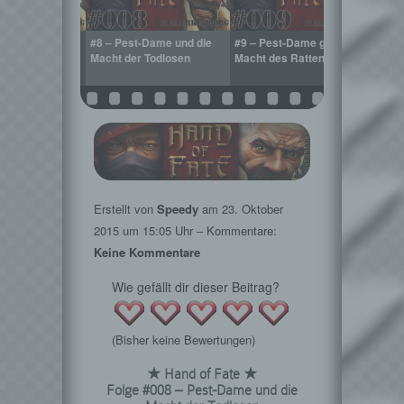
del-Dame und
#8 – Pest-Dame und die
#9 – Pest-Dame gegen die
#10 
 den Staub
Macht der Todlosen
Macht des Rattenfängers
gege
Erstellt von
Speedy
am
23. Oktober
2015
um 15:05 Uhr – Kommentare:
Keine Kommentare
Wie gefällt dir dieser Beitrag?
(Bisher keine Bewertungen)
★ Hand of Fate ★
Folge #008 – Pest-Dame und die