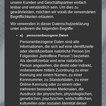
unsere Kunden und Geschäftspartner einfach
Datenschutzerklärung
zur
lesbar und verständlich sein. Um dies zu
Kenntnis genommen. Ich stimme
gewährleisten, möchten wir vorab die verwendeten
zu, dass meine Angaben dauerhaft
Begrifflichkeiten erläutern.
gespeichert werden.
Wir verwenden in dieser Datenschutzerklärung
unter anderem die folgenden Begriffe:
a) personenbezogene Daten
Benachrichtige mich über
nachfolgende Kommentare via E-
Personenbezogene Daten sind alle
Informationen, die sich auf eine identifizierte
Mail.
oder identifizierbare natürliche Person (im
Folgenden „betroffene Person") beziehen.
Als identifizierbar wird eine natürliche
Benachrichtige mich über neue
Person angesehen, die direkt oder indirekt,
Beiträge via E-Mail.
insbesondere mittels Zuordnung zu einer
Kennung wie einem Namen, zu einer
Kennnummer, zu Standortdaten, zu einer
Online-Kennung oder zu einem oder
mehreren besonderen Merkmalen, die
Speedy
Ausdruck der physischen, physiologischen,
genetischen, psychischen, wirtschaftlichen,
Ich spiele leidenschaftlich
gerne Strategie, Aufbau und
kulturellen oder sozialen Identität dieser