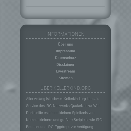
f) Pseudonymisierung
Pseudonymisierung ist die Verarbeitung
personenbezogener Daten in einer Weise,
auf welche die personenbezogenen Daten
ohne Hinzuziehung zusätzlicher
Informationen nicht mehr einer spezifischen
INFORMATIONEN
betroffenen Person zugeordnet werden
können, sofern diese zusätzlichen
Über uns
Informationen gesondert aufbewahrt werden
Impressum
und technischen und organisatorischen
Datenschutz
Maßnahmen unterliegen, die gewährleisten,
Disclaimer
dass die personenbezogenen Daten nicht
Livestream
einer identifizierten oder identifizierbaren
Sitemap
natürlichen Person zugewiesen werden.
ÜBER KELLERKIND.ORG
g) Verantwortlicher oder für die Verarbeitung
Verantwortlicher
Aller Anfang ist schwer: Kellerkind.org kam als
Verantwortlicher oder für die Verarbeitung
Service des IRC-Netzwerks QuakeNet zur Welt.
Verantwortlicher ist die natürliche oder
juristische Person, Behörde, Einrichtung
Dort stellte es einem kleinen Spielkreis von
oder andere Stelle, die allein oder
Nutzern kleinere und größere Scripte sowie IRC-
gemeinsam mit anderen über die Zwecke
Bouncer und IRC-Eggdrops zur Verfügung.
und Mittel der Verarbeitung von