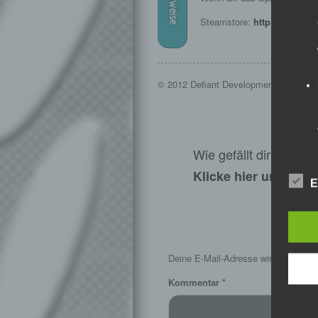
Hinweise
Steamstore:
http://store.
© 2012 Defiant Development PTY LTD - 
Wie gefällt dir dieser
Klicke hier und lass
E
S
Deine E-Mail-Adresse wird nicht veröf
Kommentar
*