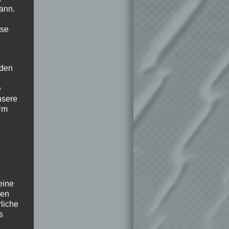
ann.
ise
 den
e
nsere
 Um
eine
den
rliche
s