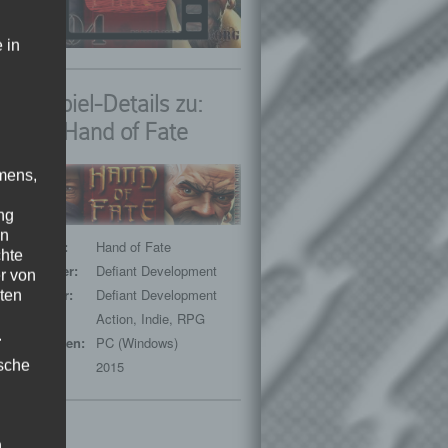
 in
Spiel-Details zu:
Hand of Fate
mens,
ng
en
Spieltitel:
Hand of Fate
chte
Entwickler:
Defiant Development
r von
Publisher:
Defiant Development
ten
Genre:
Action, Indie, RPG
.
Plattformen:
PC (Windows)
ische
Release:
2015
n