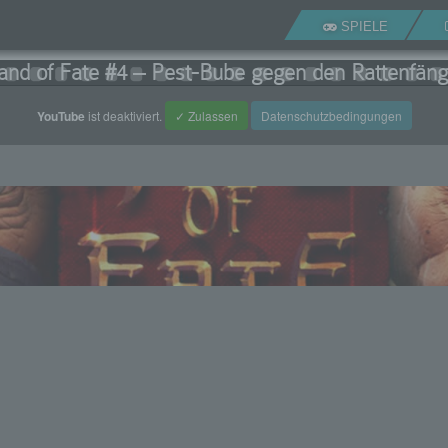
SPIELE
and of Fate #4 – Pest-Bube gegen den Rattenfäng
YouTube
ist deaktiviert.
✓ Zulassen
Datenschutzbedingungen