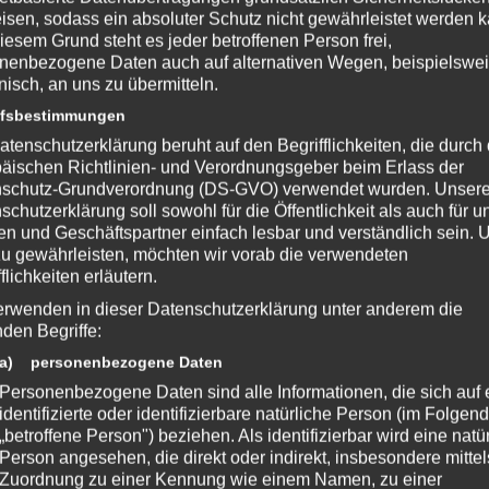
isen, sodass ein absoluter Schutz nicht gewährleistet werden k
iesem Grund steht es jeder betroffenen Person frei,
nenbezogene Daten auch auf alternativen Wegen, beispielswe
onisch, an uns zu übermitteln.
ffsbestimmungen
atenschutzerklärung beruht auf den Begrifflichkeiten, die durch
äischen Richtlinien- und Verordnungsgeber beim Erlass der
schutz-Grundverordnung (DS-GVO) verwendet wurden. Unser
schutzerklärung soll sowohl für die Öffentlichkeit als auch für u
n und Geschäftspartner einfach lesbar und verständlich sein.
zu gewährleisten, möchten wir vorab die verwendeten
flichkeiten erläutern.
erwenden in dieser Datenschutzerklärung unter anderem die
nden Begriffe:
nt Development
a) personenbezogene Daten
ntdev.com/
Personenbezogene Daten sind alle Informationen, die sich auf 
identifizierte oder identifizierbare natürliche Person (im Folgen
„betroffene Person") beziehen. Als identifizierbar wird eine natü
Person angesehen, die direkt oder indirekt, insbesondere mittel
Zuordnung zu einer Kennung wie einem Namen, zu einer
nterstütze bitte die Entwickler und kaufe Dir das Spiel im Original!