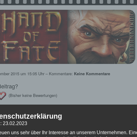
ember 2015
um 15:05 Uhr – Kommentare:
Keine Kommentare
 Beitrag?
(Bisher keine Bewertungen)
★ Hand of Fate ★
enschutzerklärung
– Pest-Bube gegen den Rattenfänger
: 23.02.2023
mpf gegen den letzten Kämpfer des Fremden abgeschlossen. Doch dieser hat
reuen uns sehr über Ihr Interesse an unserem Unternehmen. Ein