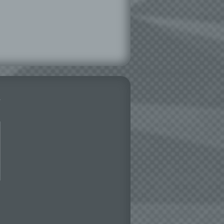
ie
andere
 und
det.
o kann
echt
ne
inen
r dem