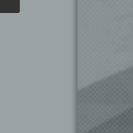
ung
hen,
ng,
essen,
ser
aten
e
fern
n und
e
esen