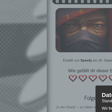
Erstellt von
Speedy
am
25. Sept
Wie gefällt dir dieser
Dat
Folge #004 
Stand
„In den Staub“ – so haben wir den Ka
Wir f