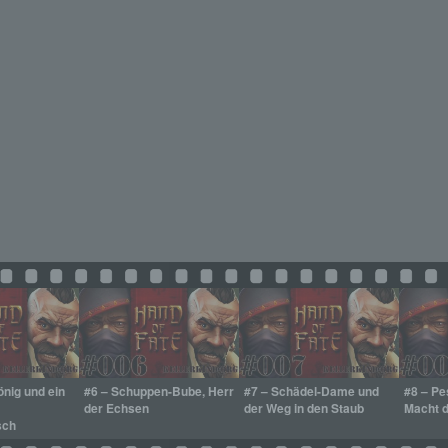
önig und ein
#6 – Schuppen-Bube, Herr
#7 – Schädel-Dame und
#8 – Pe
der Echsen
der Weg in den Staub
Macht d
sch