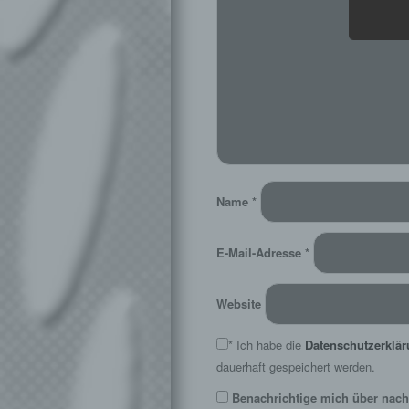
Name
*
E-Mail-Adresse
*
Website
*
Ich habe die
Datenschutzerklä
dauerhaft gespeichert werden.
Benachrichtige mich über nach