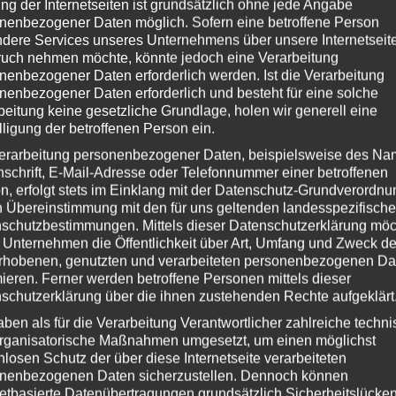
d.
ng der Internetseiten ist grundsätzlich ohne jede Angabe
nenbezogener Daten möglich. Sofern eine betroffene Person
•••••••••••••••••••
dere Services unseres Unternehmens über unsere Internetseite
uch nehmen möchte, könnte jedoch eine Verarbeitung
f dem nächsten Abschnitt deiner Reise. Bist du bereit zu verlieren?“ fragt
nenbezogener Daten erforderlich werden. Ist die Verarbeitung
sein nächster Kämpfer uns in die Knie zwingen wird.
nenbezogener Daten erforderlich und besteht für eine solche
beitung keine gesetzliche Grundlage, holen wir generell eine
te ich meine Flöte holen und ein wenig Rattenfänger spielen“ erwidern wir nur
lligung der betroffenen Person ein.
n Feind hinter uns lassen werden.
erarbeitung personenbezogener Daten, beispielsweise des Na
nschrift, E-Mail-Adresse oder Telefonnummer einer betroffenen
n, erfolgt stets im Einklang mit der Datenschutz-Grundverordnu
n der wir in einem Kartenspiel um unser Schicksal spielen müssen – Leben
n Übereinstimmung mit den für uns geltenden landesspezifisch
ie Untergebenen des Fremden müssen wir uns Stück um Stück einen Weg
schutzbestimmungen. Mittels dieser Datenschutzerklärung mö
tenspiel des Fremden bahnen.
 Unternehmen die Öffentlichkeit über Art, Umfang und Zweck de
rhobenen, genutzten und verarbeiteten personenbezogenen Da
mel – so einfach wird er uns nicht gewinnen lassen.
mieren. Ferner werden betroffene Personen mittels dieser
schutzerklärung über die ihnen zustehenden Rechte aufgeklärt
aben als für die Verarbeitung Verantwortlicher zahlreiche techn
rganisatorische Maßnahmen umgesetzt, um einen möglichst
nlosen Schutz der über diese Internetseite verarbeiteten
nenbezogenen Daten sicherzustellen. Dennoch können
netbasierte Datenübertragungen grundsätzlich Sicherheitslücke