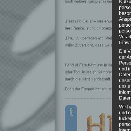
noch weitere Kämpfer in der Hinterhan
Nutzu
perso
beson
Anspr
„Pest und Getier – das erwartet dich au
perso
der Fremde, sichtlich überzeugt, dass 
perso
Verar
„Hm….“, überlegen wir. „Vielleicht soll
Einwi
voller Zuversicht, dass wir auch diese
Die V
der A
Perso
Hand of Fate führt uns in eine Welt, i
und i
oder Tod. In realen Kämpfen gegen d
Daten
durch die Kartenlandschaft in dem Kar
unser
uns e
Doch der Fremde hat einige Asse im Är
infor
Daten
Wir h
Spiel
und o
lücke
perso
Inter