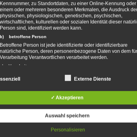
Kennnummer, zu Standortdaten, zu einer Online-Kennung oder
steampowered.com/app/266510
einem oder mehreren besonderen Merkmalen, die Ausdruck de
physischen, physiologischen, genetischen, psychischen,
wirtschaftlichen, kulturellen oder sozialen Identität dieser natür
Person sind, identifiziert werden kann.
All rights reserved.
b) betroffene Person
Betroffene Person ist jede identifizierte oder identifizierbare
natürliche Person, deren personenbezogene Daten von dem für
Verarbeitung Verantwortlichen verarbeitet werden.
 Beitrag?
c) Verarbeitung
Verarbeitung ist jeder mit oder ohne Hilfe automatisierter Verfa
e eine Bewertung da!
ssenziell
Externe Dienste
ausgeführte Vorgang oder jede solche Vorgangsreihe im
Zusammenhang mit personenbezogenen Daten wie das Erheb
das Erfassen, die Organisation, das Ordnen, die Speicherung, 
✓ Akzeptieren
Anpassung oder Veränderung, das Auslesen, das Abfragen, die
chreibe einen Kommentar
Verwendung, die Offenlegung durch Übermittlung, Verbreitung 
fentlicht.
Erforderliche Felder sind mit
*
markiert
eine andere Form der Bereitstellung, den Abgleich oder die
Auswahl speichern
Verknüpfung, die Einschränkung, das Löschen oder die Vernich
d) Einschränkung der Verarbeitung
Personalisieren
Einschränkung der Verarbeitung ist die Markierung gespeichert