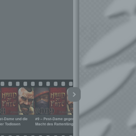
st-Dame und die
#9 – Pest-Dame gegen die
#10 – Schädel-König
#
er Todlosen
Macht des Rattenfängers
gegen den Schädelspalter
e