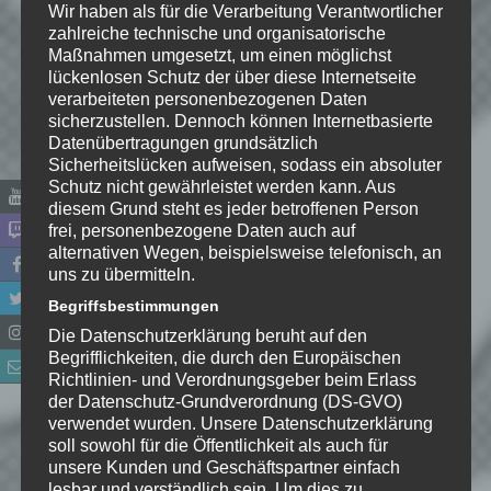
Wir haben als für die Verarbeitung Verantwortlicher
zahlreiche technische und organisatorische
Maßnahmen umgesetzt, um einen möglichst
lückenlosen Schutz der über diese Internetseite
verarbeiteten personenbezogenen Daten
sicherzustellen. Dennoch können Internetbasierte
Datenübertragungen grundsätzlich
Sicherheitslücken aufweisen, sodass ein absoluter
Schutz nicht gewährleistet werden kann. Aus
diesem Grund steht es jeder betroffenen Person
frei, personenbezogene Daten auch auf
alternativen Wegen, beispielsweise telefonisch, an
Name
*
uns zu übermitteln.
Begriffsbestimmungen
E-Mail-Adresse
*
Die Datenschutzerklärung beruht auf den
Begrifflichkeiten, die durch den Europäischen
Richtlinien- und Verordnungsgeber beim Erlass
Website
der Datenschutz-Grundverordnung (DS-GVO)
verwendet wurden. Unsere Datenschutzerklärung
*
Ich habe die
soll sowohl für die Öffentlichkeit als auch für
Datenschutzerklärung
zur
unsere Kunden und Geschäftspartner einfach
lesbar und verständlich sein. Um dies zu