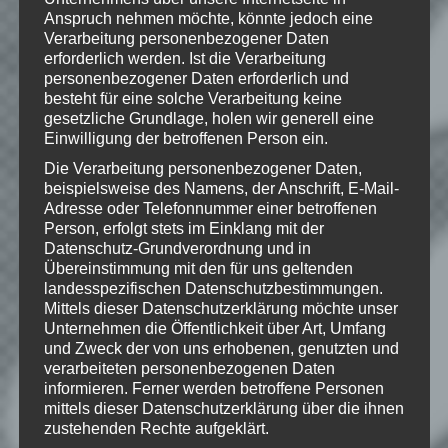
Marken von ZeniMax Media Inc. in den
Anspruch nehmen möchte, könnte jedoch eine
USA und/oder anderen Ländern. Alle
Verarbeitung personenbezogener Daten
übrigen Marken und Handelsnamen sind
erforderlich werden. Ist die Verarbeitung
Eigentum ihrer jeweiligen Rechteinhaber.
personenbezogener Daten erforderlich und
Alle Rechte vorbehalten.
besteht für eine solche Verarbeitung keine
gesetzliche Grundlage, holen wir generell eine
Einwilligung der betroffenen Person ein.
Die Verarbeitung personenbezogener Daten,
Wie gefällt dir dieser Beitrag?
beispielsweise des Namens, der Anschrift, E-Mail-
Klicke hier und lasse
Adresse oder Telefonnummer einer betroffenen
Person, erfolgt stets im Einklang mit der
eine Bewertung da!
Datenschutz-Grundverordnung und in
Übereinstimmung mit den für uns geltenden
landesspezifischen Datenschutzbestimmungen.
Mittels dieser Datenschutzerklärung möchte unser
Schreibe einen Kommentar
Unternehmen die Öffentlichkeit über Art, Umfang
Deine E-Mail-Adresse wird nicht
und Zweck der von uns erhobenen, genutzten und
veröffentlicht.
Erforderliche Felder
verarbeiteten personenbezogenen Daten
sind mit
*
markiert
informieren. Ferner werden betroffene Personen
mittels dieser Datenschutzerklärung über die ihnen
Kommentar
*
zustehenden Rechte aufgeklärt.