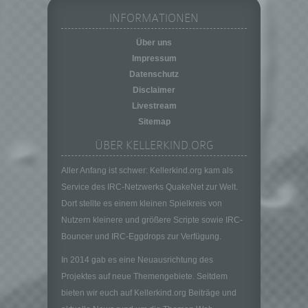
Pseudonymisierung ist die Verarbeitung
personenbezogener Daten in einer Weise,
INFORMATIONEN
auf welche die personenbezogenen Daten
ohne Hinzuziehung zusätzlicher
Über uns
Informationen nicht mehr einer spezifischen
Impressum
betroffenen Person zugeordnet werden
Datenschutz
können, sofern diese zusätzlichen
Disclaimer
Informationen gesondert aufbewahrt werden
Livestream
und technischen und organisatorischen
Sitemap
Maßnahmen unterliegen, die gewährleisten,
dass die personenbezogenen Daten nicht
ÜBER KELLERKIND.ORG
einer identifizierten oder identifizierbaren
natürlichen Person zugewiesen werden.
Aller Anfang ist schwer: Kellerkind.org kam als
g) Verantwortlicher oder für die Verarbeitung
Service des IRC-Netzwerks QuakeNet zur Welt.
Verantwortlicher
Dort stellte es einem kleinen Spielkreis von
Verantwortlicher oder für die Verarbeitung
Nutzern kleinere und größere Scripte sowie IRC-
Verantwortlicher ist die natürliche oder
Bouncer und IRC-Eggdrops zur Verfügung.
juristische Person, Behörde, Einrichtung
oder andere Stelle, die allein oder
In 2014 gab es eine Neuausrichtung des
gemeinsam mit anderen über die Zwecke
Projektes auf neue Themengebiete. Seitdem
und Mittel der Verarbeitung von
bieten wir euch auf Kellerkind.org Beiträge und
personenbezogenen Daten entscheidet.