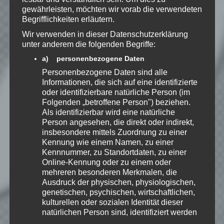
Kenntnis genommen. Ich stimme
gewährleisten, möchten wir vorab die verwendeten
zu, dass meine Angaben dauerhaft
Begrifflichkeiten erläutern.
gespeichert werden.
Wir verwenden in dieser Datenschutzerklärung
unter anderem die folgenden Begriffe:
Benachrichtige mich über
a) personenbezogene Daten
nachfolgende Kommentare via E-
Personenbezogene Daten sind alle
Mail.
Informationen, die sich auf eine identifizierte
oder identifizierbare natürliche Person (im
Folgenden „betroffene Person") beziehen.
Benachrichtige mich über neue
Als identifizierbar wird eine natürliche
Beiträge via E-Mail.
Person angesehen, die direkt oder indirekt,
insbesondere mittels Zuordnung zu einer
Kennung wie einem Namen, zu einer
Kennnummer, zu Standortdaten, zu einer
Online-Kennung oder zu einem oder
mehreren besonderen Merkmalen, die
EmKa
Ausdruck der physischen, physiologischen,
Ich bin leidenschaftlicher
genetischen, psychischen, wirtschaftlichen,
Gamer und schaue mir
kulturellen oder sozialen Identität dieser
eigentlich alles Neue an.
natürlichen Person sind, identifiziert werden
Jedes Spiel hat seine faire
kann.