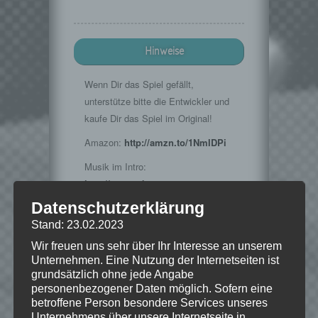
Hinweise
Wenn Dir das Spiel gefällt,
unterstütze bitte die Entwickler und
kaufe Dir das Spiel im Original!
Amazon:
http://amzn.to/1NmIDPi
Musik im Intro:
http://www.teknoaxe.com
Vielen Dank für die Erlaubnis 🙂
Datenschutzerklärung
Stand: 23.02.2023
Wir freuen uns sehr über Ihr Interesse an unserem
Unternehmen. Eine Nutzung der Internetseiten ist
© 2015 Bethesda Softworks LLC, ein
grundsätzlich ohne jede Angabe
ZeniMax-Media-Unternehmen. Bethesda,
Bethesda Softworks, Bethesda Game
personenbezogener Daten möglich. Sofern eine
Studios, ZeniMax und die dazugehörigen
betroffene Person besondere Services unseres
Logos sind Marken oder eingetragene
Unternehmens über unsere Internetseite in