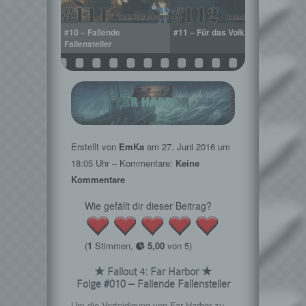
e Ghule
#10 – Fallende
#11 – Für das Volk
#12 –
Fallensteller
Leuch
Erstellt von
EmKa
am
27. Juni 2016
um
18:05 Uhr – Kommentare:
Keine
Kommentare
Wie gefällt dir dieser Beitrag?
(
1
Stimmen,
5,00
von 5)
★ Fallout 4: Far Harbor ★
Folge #010 – Fallende Fallensteller
Um die Verteidigung von Far Harbor zu