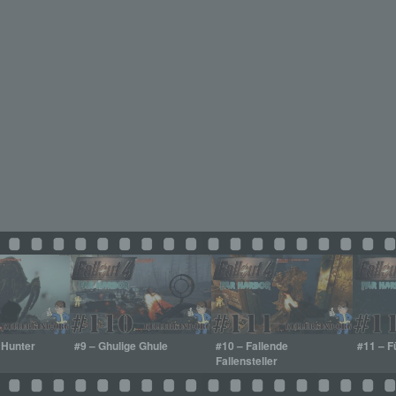
 Hunter
#9 – Ghulige Ghule
#10 – Fallende
#11 – F
Fallensteller