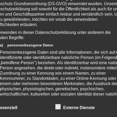
schutz-Grundverordnung (DS-GVO) verwendet wurden. Unser
schutzerklärung soll sowohl für die Öffentlichkeit als auch für u
n und Geschäftspartner einfach lesbar und verständlich sein.
ZeniMax-Media-Unternehmen. Bethesda, Bethesda Softworks, Bethesda
zu gewährleisten, möchten wir vorab die verwendeten
ehörigen Logos sind Marken oder eingetragene Marken von ZeniMax Media
flichkeiten erläutern.
ern. Alle übrigen Marken und Handelsnamen sind Eigentum ihrer jeweiligen
n.
erwenden in dieser Datenschutzerklärung unter anderem die
nden Begriffe:
a) personenbezogene Daten
Personenbezogene Daten sind alle Informationen, die sich auf 
 Beitrag?
identifizierte oder identifizierbare natürliche Person (im Folgen
e eine Bewertung da!
„betroffene Person") beziehen. Als identifizierbar wird eine natü
Person angesehen, die direkt oder indirekt, insbesondere mittel
Zuordnung zu einer Kennung wie einem Namen, zu einer
Kennnummer, zu Standortdaten, zu einer Online-Kennung oder
chreibe einen Kommentar
einem oder mehreren besonderen Merkmalen, die Ausdruck de
physischen, physiologischen, genetischen, psychischen,
fentlicht.
Erforderliche Felder sind mit
*
markiert
wirtschaftlichen, kulturellen oder sozialen Identität dieser natür
Person sind, identifiziert werden kann.
b) betroffene Person
ssenziell
Externe Dienste
Betroffene Person ist jede identifizierte oder identifizierbare