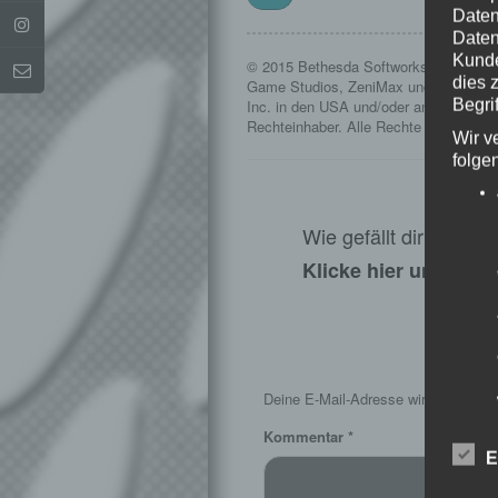
Daten
Daten
Kunde
© 2015 Bethesda Softworks LLC, ein 
dies 
Game Studios, ZeniMax und die dazug
Begrif
Inc. in den USA und/oder anderen Länd
Rechteinhaber. Alle Rechte vorbehalte
Wir v
folge
Wie gefällt dir dieser
Klicke hier und lass
S
Deine E-Mail-Adresse wird nicht veröf
Kommentar
*
E