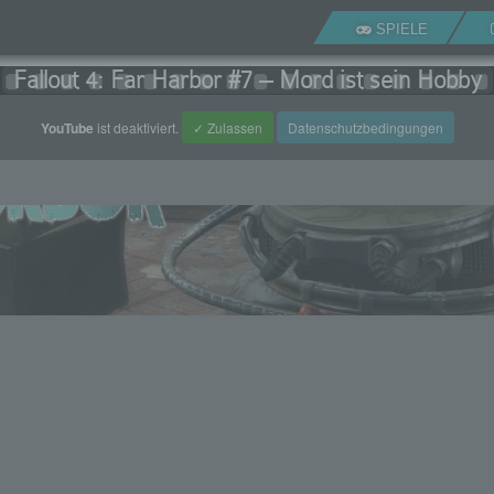
SPIELE
Fallout 4: Far Harbor #7 – Mord ist sein Hobby
YouTube
ist deaktiviert.
✓ Zulassen
Datenschutzbedingungen