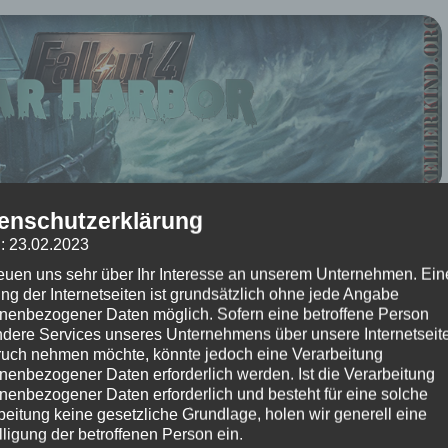
enschutzerklärung
016
um 18:05 Uhr – Kommentare:
Keine Kommentare
: 23.02.2023
 Beitrag?
reuen uns sehr über Ihr Interesse an unserem Unternehmen. Ein
(Bisher keine Bewertungen)
ng der Internetseiten ist grundsätzlich ohne jede Angabe
nenbezogener Daten möglich. Sofern eine betroffene Person
dere Services unseres Unternehmens über unsere Internetseite
 Fallout 4: Far Harbor ★
uch nehmen möchte, könnte jedoch eine Verarbeitung
e #007 – Mord ist sein Hobby
nenbezogener Daten erforderlich werden. Ist die Verarbeitung
nenbezogener Daten erforderlich und besteht für eine solche
en heute an, intensiv zu ermitteln. Es ist ein grausamer Mord geschehen.
beitung keine gesetzliche Grundlage, holen wir generell eine
lligung der betroffenen Person ein.