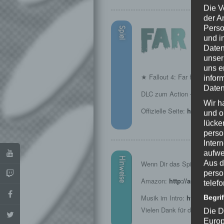
Die V
der A
Perso
Spiel
und i
Daten
unser
uns e
★ Fallout 4: Far Harbor ★
infor
Daten
DLC zum Action – RPG von
Wir h
Offizielle Seite:
https://www
und o
lücke
perso
Inter
aufwe
Hinweise
Aus d
Wenn Dir das Spiel gefällt, u
perso
Amazon:
http://amzn.to/1
telef
Musik im Intro:
http://www.
Begri
Vielen Dank für die Erlaubni
Die D
Europ