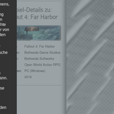
mens,
Spiel-Details zu:
ng
Fallout 4: Far Harbor
en
chte
r von
ten
.
Spieltitel:
Fallout 4: Far Harbor
Entwickler:
Bethesda Game Studios
ische
Publisher:
Bethesda Softworks
Genre:
Open World Action RPG
Plattformen:
PC (Windows)
n
Release:
2016
ann.
ise
 den