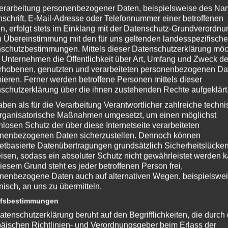
erarbeitung personenbezogener Daten, beispielsweise des Na
nschrift, E-Mail-Adresse oder Telefonnummer einer betroffenen
n, erfolgt stets im Einklang mit der Datenschutz-Grundverordnu
n Übereinstimmung mit den für uns geltenden landesspezifisch
schutzbestimmungen. Mittels dieser Datenschutzerklärung mö
 Unternehmen die Öffentlichkeit über Art, Umfang und Zweck de
rhobenen, genutzten und verarbeiteten personenbezogenen Da
mieren. Ferner werden betroffene Personen mittels dieser
schutzerklärung über die ihnen zustehenden Rechte aufgeklärt
 Bethesda Game Studios
aben als für die Verarbeitung Verantwortlicher zahlreiche techn
.fallout4.com/
rganisatorische Maßnahmen umgesetzt, um einen möglichst
nlosen Schutz der über diese Internetseite verarbeiteten
nenbezogenen Daten sicherzustellen. Dennoch können
netbasierte Datenübertragungen grundsätzlich Sicherheitslücke
isen, sodass ein absoluter Schutz nicht gewährleistet werden k
iesem Grund steht es jeder betroffenen Person frei,
nterstütze bitte die Entwickler und kaufe Dir das Spiel im Original!
nenbezogene Daten auch auf alternativen Wegen, beispielswe
NmIDPi
onisch, an uns zu übermitteln.
teknoaxe.com
ffsbestimmungen
s 🙂
atenschutzerklärung beruht auf den Begrifflichkeiten, die durch
äischen Richtlinien- und Verordnungsgeber beim Erlass der