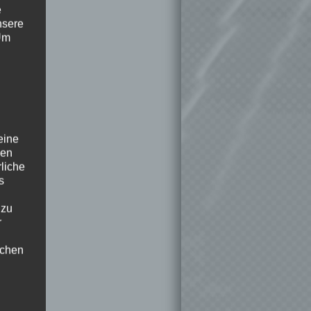
e
nsere
 Um
eine
den
rliche
s
 zu
r
lichen