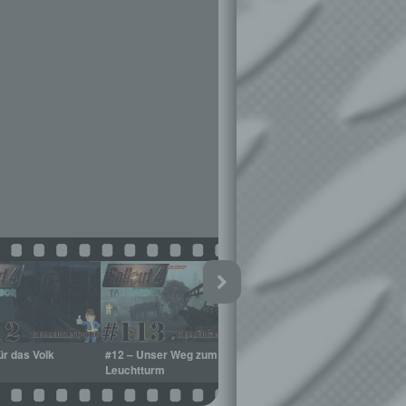
ür das Volk
#12 – Unser Weg zum
#13 – Der Schrein
#1
Leuchtturm
K