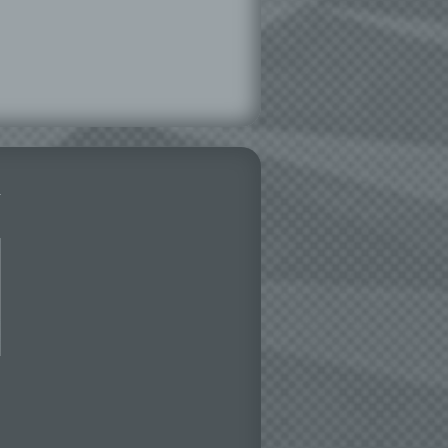
ng,
essen,
ser
aten
e
fern
n und
e
esen
ie
andere
 und
det.
o kann