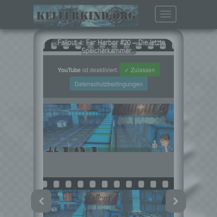
Toggle
navigation
Fallout 4: Far Harbor #20 – Die letzte
Speicherkammer
YouTube
ist deaktiviert.
✓ Zulassen
Datenschutzbedingungen