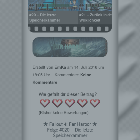
zchen bauen
#20 – Die letzte
#21 – Zurück in der
#22 –
Speicherkammer
Wirklichkeit
Erstellt von
EmKa
am
14. Juli 2016
um
18:05 Uhr – Kommentare:
Keine
Kommentare
Wie gefällt dir dieser Beitrag?
(Bisher keine Bewertungen)
★ Fallout 4: Far Harbor ★
Folge #020 – Die letzte
Speicherkammer