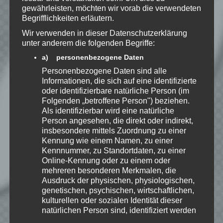
gewährleisten, möchten wir vorab die verwendeten
zu, dass meine Angaben dauerhaft
Begrifflichkeiten erläutern.
gespeichert werden.
Wir verwenden in dieser Datenschutzerklärung
unter anderem die folgenden Begriffe:
Benachrichtige mich über
a) personenbezogene Daten
nachfolgende Kommentare via E-
Personenbezogene Daten sind alle
Mail.
Informationen, die sich auf eine identifizierte
oder identifizierbare natürliche Person (im
Folgenden „betroffene Person") beziehen.
Benachrichtige mich über neue
Als identifizierbar wird eine natürliche
Beiträge via E-Mail.
Person angesehen, die direkt oder indirekt,
insbesondere mittels Zuordnung zu einer
Kennung wie einem Namen, zu einer
Kennnummer, zu Standortdaten, zu einer
Online-Kennung oder zu einem oder
mehreren besonderen Merkmalen, die
EmKa
Ausdruck der physischen, physiologischen,
Ich bin leidenschaftlicher
genetischen, psychischen, wirtschaftlichen,
Gamer und schaue mir
kulturellen oder sozialen Identität dieser
eigentlich alles Neue an.
natürlichen Person sind, identifiziert werden
Jedes Spiel hat seine faire
Chance. Ich freue mich immer wenn ich
kann.