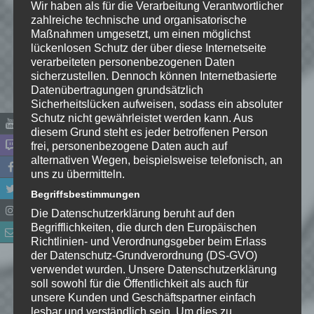
Wir haben als für die Verarbeitung Verantwortlicher
zahlreiche technische und organisatorische
Maßnahmen umgesetzt, um einen möglichst
lückenlosen Schutz der über diese Internetseite
verarbeiteten personenbezogenen Daten
sicherzustellen. Dennoch können Internetbasierte
Datenübertragungen grundsätzlich
Sicherheitslücken aufweisen, sodass ein absoluter
Schutz nicht gewährleistet werden kann. Aus
diesem Grund steht es jeder betroffenen Person
frei, personenbezogene Daten auch auf
alternativen Wegen, beispielsweise telefonisch, an
Name
*
uns zu übermitteln.
Begriffsbestimmungen
E-Mail-Adresse
*
Die Datenschutzerklärung beruht auf den
Begrifflichkeiten, die durch den Europäischen
Richtlinien- und Verordnungsgeber beim Erlass
Website
der Datenschutz-Grundverordnung (DS-GVO)
verwendet wurden. Unsere Datenschutzerklärung
*
Ich habe die
soll sowohl für die Öffentlichkeit als auch für
Datenschutzerklärung
zur
unsere Kunden und Geschäftspartner einfach
lesbar und verständlich sein. Um dies zu
Kenntnis genommen. Ich stimme