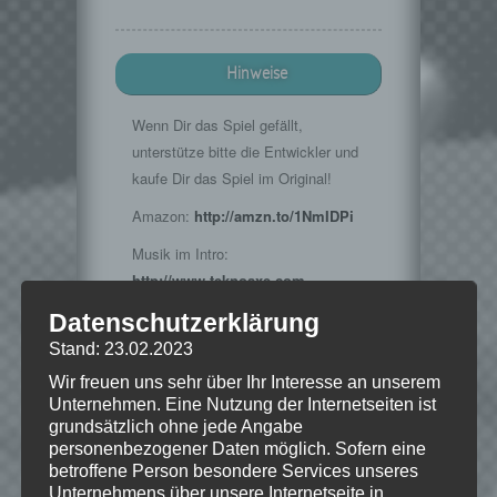
Hinweise
Wenn Dir das Spiel gefällt,
unterstütze bitte die Entwickler und
kaufe Dir das Spiel im Original!
Amazon:
http://amzn.to/1NmIDPi
Musik im Intro:
http://www.teknoaxe.com
Vielen Dank für die Erlaubnis 🙂
Datenschutzerklärung
Stand: 23.02.2023
Wir freuen uns sehr über Ihr Interesse an unserem
© 2015 Bethesda Softworks LLC, ein
Unternehmen. Eine Nutzung der Internetseiten ist
ZeniMax-Media-Unternehmen. Bethesda,
grundsätzlich ohne jede Angabe
Bethesda Softworks, Bethesda Game
personenbezogener Daten möglich. Sofern eine
Studios, ZeniMax und die dazugehörigen
betroffene Person besondere Services unseres
Logos sind Marken oder eingetragene
Unternehmens über unsere Internetseite in