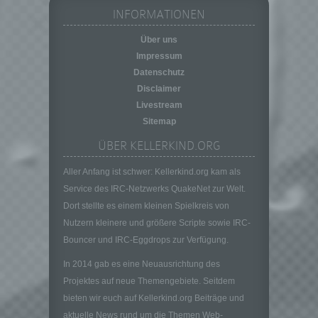
personenbezogener Daten in einer Weise,
INFORMATIONEN
auf welche die personenbezogenen Daten
Über uns
ohne Hinzuziehung zusätzlicher
Informationen nicht mehr einer spezifischen
Impressum
betroffenen Person zugeordnet werden
Datenschutz
können, sofern diese zusätzlichen
Disclaimer
Informationen gesondert aufbewahrt werden
Livestream
und technischen und organisatorischen
Sitemap
Maßnahmen unterliegen, die gewährleisten,
dass die personenbezogenen Daten nicht
ÜBER KELLERKIND.ORG
einer identifizierten oder identifizierbaren
natürlichen Person zugewiesen werden.
Aller Anfang ist schwer: Kellerkind.org kam als
g) Verantwortlicher oder für die Verarbeitung
Service des IRC-Netzwerks QuakeNet zur Welt.
Verantwortlicher
Dort stellte es einem kleinen Spielkreis von
Verantwortlicher oder für die Verarbeitung
Nutzern kleinere und größere Scripte sowie IRC-
Verantwortlicher ist die natürliche oder
Bouncer und IRC-Eggdrops zur Verfügung.
juristische Person, Behörde, Einrichtung
oder andere Stelle, die allein oder
In 2014 gab es eine Neuausrichtung des
gemeinsam mit anderen über die Zwecke
Projektes auf neue Themengebiete. Seitdem
und Mittel der Verarbeitung von
bieten wir euch auf Kellerkind.org Beiträge und
personenbezogenen Daten entscheidet.
aktuelle News rund um die Themen Web-