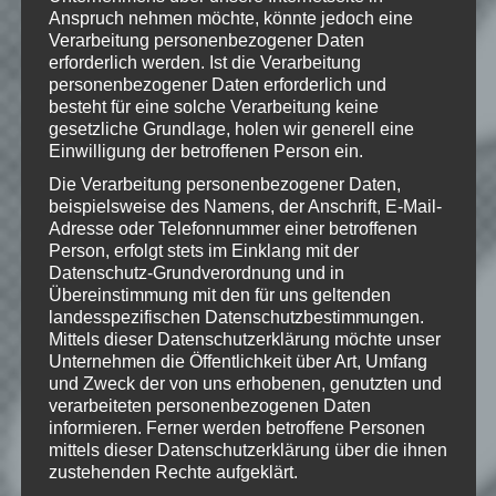
Marken von ZeniMax Media Inc. in den
Anspruch nehmen möchte, könnte jedoch eine
USA und/oder anderen Ländern. Alle
Verarbeitung personenbezogener Daten
übrigen Marken und Handelsnamen sind
erforderlich werden. Ist die Verarbeitung
Eigentum ihrer jeweiligen Rechteinhaber.
personenbezogener Daten erforderlich und
Alle Rechte vorbehalten.
besteht für eine solche Verarbeitung keine
gesetzliche Grundlage, holen wir generell eine
Einwilligung der betroffenen Person ein.
Die Verarbeitung personenbezogener Daten,
Wie gefällt dir dieser Beitrag?
beispielsweise des Namens, der Anschrift, E-Mail-
Klicke hier und lasse
Adresse oder Telefonnummer einer betroffenen
eine Bewertung da!
Person, erfolgt stets im Einklang mit der
Datenschutz-Grundverordnung und in
Übereinstimmung mit den für uns geltenden
landesspezifischen Datenschutzbestimmungen.
Schreibe einen Kommentar
Mittels dieser Datenschutzerklärung möchte unser
Unternehmen die Öffentlichkeit über Art, Umfang
Deine E-Mail-Adresse wird nicht
und Zweck der von uns erhobenen, genutzten und
veröffentlicht.
Erforderliche Felder
verarbeiteten personenbezogenen Daten
sind mit
*
markiert
informieren. Ferner werden betroffene Personen
mittels dieser Datenschutzerklärung über die ihnen
Kommentar
*
zustehenden Rechte aufgeklärt.