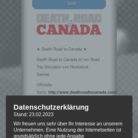
Spiel
★ Death Road to Canada ★
Death Road to Canada ist ein Road
Trip Simulator von Rocketcat
Games
Offizielle
Seite:
http://www.deathroadtocanada.com/
Datenschutzerklärung
Stand: 23.02.2023
Hinweise
Wir freuen uns sehr über Ihr Interesse an unserem
Unternehmen. Eine Nutzung der Internetseiten ist
grundsätzlich ohne jede Angabe
Wenn Dir das Spiel gefällt,