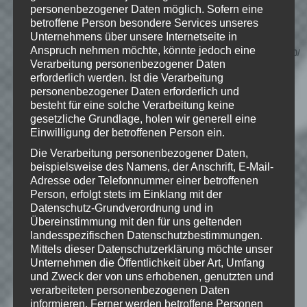
personenbezogener Daten möglich. Sofern eine
unterstütze bitte die Entwickler und
betroffene Person besondere Services unseres
kaufe Dir das Spiel im Original!
Unternehmens über unsere Internetseite in
Anspruch nehmen möchte, könnte jedoch eine
Stream:
http://store.steampowered.com/app/252610/
Verarbeitung personenbezogener Daten
erforderlich werden. Ist die Verarbeitung
personenbezogener Daten erforderlich und
besteht für eine solche Verarbeitung keine
© 2016 Rocketcat Games
gesetzliche Grundlage, holen wir generell eine
Einwilligung der betroffenen Person ein.
Die Verarbeitung personenbezogener Daten,
beispielsweise des Namens, der Anschrift, E-Mail-
Wie gefällt dir dieser Beitrag?
Adresse oder Telefonnummer einer betroffenen
Person, erfolgt stets im Einklang mit der
Klicke hier und lasse
Datenschutz-Grundverordnung und in
eine Bewertung da!
Übereinstimmung mit den für uns geltenden
landesspezifischen Datenschutzbestimmungen.
Mittels dieser Datenschutzerklärung möchte unser
Unternehmen die Öffentlichkeit über Art, Umfang
Schreibe einen Kommentar
und Zweck der von uns erhobenen, genutzten und
Deine E-Mail-Adresse wird nicht
verarbeiteten personenbezogenen Daten
informieren. Ferner werden betroffene Personen
veröffentlicht.
Erforderliche Felder