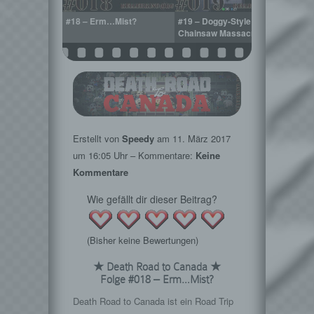
ht weiter!
#18 – Erm…Mist?
#19 – Doggy-Style
#20 –
Chainsaw Massacre
Kana
Erstellt von
Speedy
am
11. März 2017
um 16:05 Uhr – Kommentare:
Keine
Kommentare
Wie gefällt dir dieser Beitrag?
(Bisher keine Bewertungen)
★ Death Road to Canada ★
Folge #018 – Erm…Mist?
Death Road to Canada ist ein Road Trip