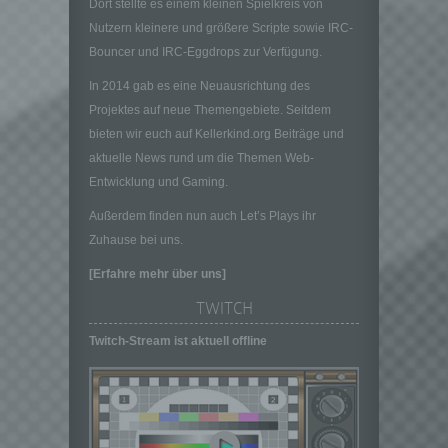
Dort stellte es einem kleinen Spielkreis von
und Mittel der Verarbeitung von
Nutzern kleinere und größere Scripte sowie IRC-
personenbezogenen Daten entscheidet.
Bouncer und IRC-Eggdrops zur Verfügung.
Sind die Zwecke und Mittel dieser
Verarbeitung durch das Unionsrecht oder
In 2014 gab es eine Neuausrichtung des
das Recht der Mitgliedstaaten vorgegeben,
Projektes auf neue Themengebiete. Seitdem
so kann der Verantwortliche
bieten wir euch auf Kellerkind.org Beiträge und
beziehungsweise können die bestimmten
Kriterien seiner Benennung nach dem
aktuelle News rund um die Themen Web-
Unionsrecht oder dem Recht der
Entwicklung und Gaming.
Mitgliedstaaten vorgesehen werden.
Außerdem finden nun auch Let’s Plays ihr
h) Auftragsverarbeiter
Zuhause bei uns.
Auftragsverarbeiter ist eine natürliche oder
juristische Person, Behörde, Einrichtung
[Erfahre mehr über uns]
oder andere Stelle, die personenbezogene
TWITCH
Daten im Auftrag des Verantwortlichen
verarbeitet.
Twitch-Stream ist aktuell offline
i) Empfänger
Empfänger ist eine natürliche oder juristische
Person, Behörde, Einrichtung oder andere
Stelle, der personenbezogene Daten