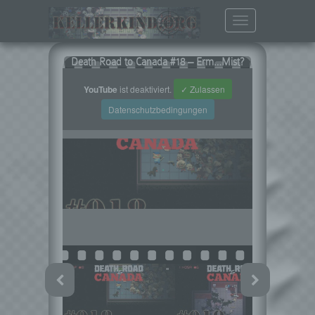
Toggle
navigation
Death Road to Canada #18 – Erm…Mist?
YouTube
ist deaktiviert.
✓ Zulassen
Datenschutzbedingungen