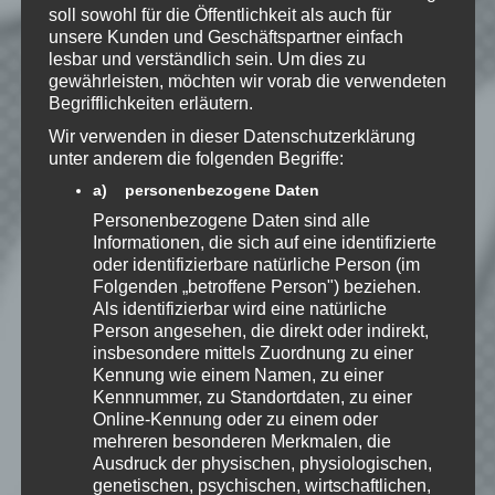
soll sowohl für die Öffentlichkeit als auch für
unsere Kunden und Geschäftspartner einfach
*
Ich habe die
lesbar und verständlich sein. Um dies zu
Datenschutzerklärung
zur
gewährleisten, möchten wir vorab die verwendeten
Kenntnis genommen. Ich stimme
Begrifflichkeiten erläutern.
zu, dass meine Angaben dauerhaft
Wir verwenden in dieser Datenschutzerklärung
gespeichert werden.
unter anderem die folgenden Begriffe:
a) personenbezogene Daten
Benachrichtige mich über
Personenbezogene Daten sind alle
nachfolgende Kommentare via E-
Informationen, die sich auf eine identifizierte
Mail.
oder identifizierbare natürliche Person (im
Folgenden „betroffene Person") beziehen.
Als identifizierbar wird eine natürliche
Person angesehen, die direkt oder indirekt,
Benachrichtige mich über neue
insbesondere mittels Zuordnung zu einer
Beiträge via E-Mail.
Kennung wie einem Namen, zu einer
Kennnummer, zu Standortdaten, zu einer
Online-Kennung oder zu einem oder
mehreren besonderen Merkmalen, die
Ausdruck der physischen, physiologischen,
Speedy
genetischen, psychischen, wirtschaftlichen,