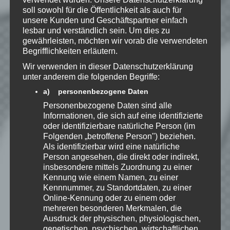
Website
soll sowohl für die Öffentlichkeit als auch für
unsere Kunden und Geschäftspartner einfach
*
Ich habe die
lesbar und verständlich sein. Um dies zu
Datenschutzerklärung
zur
gewährleisten, möchten wir vorab die verwendeten
Begrifflichkeiten erläutern.
Kenntnis genommen. Ich stimme
zu, dass meine Angaben dauerhaft
Wir verwenden in dieser Datenschutzerklärung
gespeichert werden.
unter anderem die folgenden Begriffe:
a) personenbezogene Daten
Personenbezogene Daten sind alle
Benachrichtige mich über
Informationen, die sich auf eine identifizierte
nachfolgende Kommentare via E-
oder identifizierbare natürliche Person (im
Mail.
Folgenden „betroffene Person") beziehen.
Als identifizierbar wird eine natürliche
Person angesehen, die direkt oder indirekt,
Benachrichtige mich über neue
insbesondere mittels Zuordnung zu einer
Beiträge via E-Mail.
Kennung wie einem Namen, zu einer
Kennnummer, zu Standortdaten, zu einer
Online-Kennung oder zu einem oder
mehreren besonderen Merkmalen, die
Ausdruck der physischen, physiologischen,
genetischen, psychischen, wirtschaftlichen,