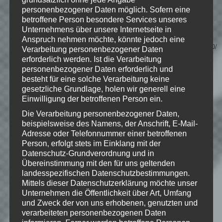
Wenn Dir das Spiel gefällt,
personenbezogener Daten möglich. Sofern eine
unterstütze bitte die Entwickler und
betroffene Person besondere Services unseres
kaufe Dir das Spiel im Original!
Unternehmens über unsere Internetseite in
Anspruch nehmen möchte, könnte jedoch eine
Stream:
http://store.steampowered.com/app/252610/
Verarbeitung personenbezogener Daten
erforderlich werden. Ist die Verarbeitung
personenbezogener Daten erforderlich und
besteht für eine solche Verarbeitung keine
gesetzliche Grundlage, holen wir generell eine
© 2016 Rocketcat Games
Einwilligung der betroffenen Person ein.
Die Verarbeitung personenbezogener Daten,
beispielsweise des Namens, der Anschrift, E-Mail-
Adresse oder Telefonnummer einer betroffenen
Wie gefällt dir dieser Beitrag?
Person, erfolgt stets im Einklang mit der
Klicke hier und lasse
Datenschutz-Grundverordnung und in
eine Bewertung da!
Übereinstimmung mit den für uns geltenden
landesspezifischen Datenschutzbestimmungen.
Mittels dieser Datenschutzerklärung möchte unser
Unternehmen die Öffentlichkeit über Art, Umfang
Schreibe einen Kommentar
und Zweck der von uns erhobenen, genutzten und
verarbeiteten personenbezogenen Daten
Deine E-Mail-Adresse wird nicht