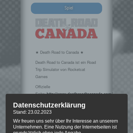
Spiel
★ Death Road to Canada ★
Death Road to Canada ist ein Road
Trip Simulator von Rocketcat
Games
Offizielle
Seite:
http://www.deathroadtocanada.com/
Datenschutzerklärung
Stand: 23.02.2023
Wir freuen uns sehr über Ihr Interesse an unserem
Hinweise
Unternehmen. Eine Nutzung der Internetseiten ist
grundsätzlich ohne jede Angabe