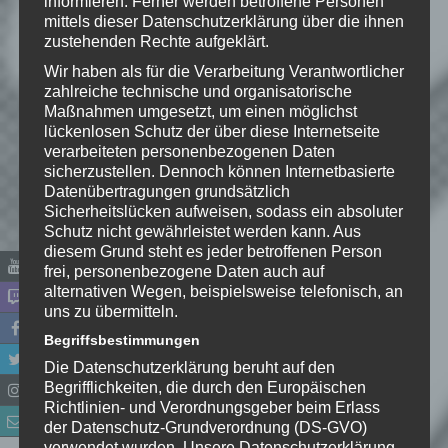
informieren. Ferner werden betroffene Personen
veröffentlicht.
Erforderliche Felder
mittels dieser Datenschutzerklärung über die ihnen
sind mit
*
markiert
zustehenden Rechte aufgeklärt.
Wir haben als für die Verarbeitung Verantwortlicher
Kommentar
*
zahlreiche technische und organisatorische
Maßnahmen umgesetzt, um einen möglichst
lückenlosen Schutz der über diese Internetseite
verarbeiteten personenbezogenen Daten
sicherzustellen. Dennoch können Internetbasierte
Datenübertragungen grundsätzlich
Sicherheitslücken aufweisen, sodass ein absoluter
Schutz nicht gewährleistet werden kann. Aus
diesem Grund steht es jeder betroffenen Person
frei, personenbezogene Daten auch auf
alternativen Wegen, beispielsweise telefonisch, an
uns zu übermitteln.
Begriffsbestimmungen
Name
*
Die Datenschutzerklärung beruht auf den
Begrifflichkeiten, die durch den Europäischen
E-Mail-Adresse
*
Richtlinien- und Verordnungsgeber beim Erlass
der Datenschutz-Grundverordnung (DS-GVO)
verwendet wurden. Unsere Datenschutzerklärung