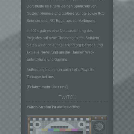
gemeinsam mit anderen über die Zwecke
Dort stellte es einem kleinen Spielkreis von
und Mittel der Verarbeitung von
personenbezogenen Daten entscheidet.
Nutzern kleinere und größere Scripte sowie IRC-
Sind die Zwecke und Mittel dieser
Bouncer und IRC-Eggdrops zur Verfügung.
Verarbeitung durch das Unionsrecht oder
In 2014 gab es eine Neuausrichtung des
das Recht der Mitgliedstaaten vorgegeben,
so kann der Verantwortliche
Projektes auf neue Themengebiete. Seitdem
beziehungsweise können die bestimmten
bieten wir euch auf Kellerkind.org Beiträge und
Kriterien seiner Benennung nach dem
aktuelle News rund um die Themen Web-
Unionsrecht oder dem Recht der
Entwicklung und Gaming.
Mitgliedstaaten vorgesehen werden.
h) Auftragsverarbeiter
Außerdem finden nun auch Let’s Plays ihr
Zuhause bei uns.
Auftragsverarbeiter ist eine natürliche oder
juristische Person, Behörde, Einrichtung
[Erfahre mehr über uns]
oder andere Stelle, die personenbezogene
Daten im Auftrag des Verantwortlichen
TWITCH
verarbeitet.
Twitch-Stream ist aktuell offline
i) Empfänger
Empfänger ist eine natürliche oder juristische
Person, Behörde, Einrichtung oder andere
Stelle, der personenbezogene Daten