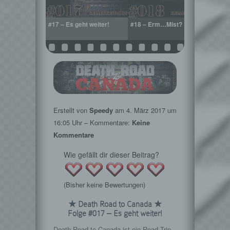
y Car!
#17 – Es geht weiter!
#18 – Erm…Mist?
#19 –
Chai
Erstellt von
Speedy
am
4. März 2017
um
16:05 Uhr – Kommentare:
Keine
Kommentare
Wie gefällt dir dieser Beitrag?
(Bisher keine Bewertungen)
★ Death Road to Canada ★
Folge #017 – Es geht weiter!
Death Road to Canada ist ein Road Trip