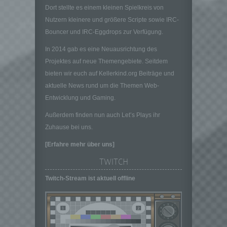
gemeinsam mit anderen über die Zwecke
Dort stellte es einem kleinen Spielkreis von
und Mittel der Verarbeitung von
Nutzern kleinere und größere Scripte sowie IRC-
personenbezogenen Daten entscheidet.
Sind die Zwecke und Mittel dieser
Bouncer und IRC-Eggdrops zur Verfügung.
Verarbeitung durch das Unionsrecht oder
In 2014 gab es eine Neuausrichtung des
das Recht der Mitgliedstaaten vorgegeben,
Projektes auf neue Themengebiete. Seitdem
so kann der Verantwortliche
beziehungsweise können die bestimmten
bieten wir euch auf Kellerkind.org Beiträge und
Kriterien seiner Benennung nach dem
aktuelle News rund um die Themen Web-
Unionsrecht oder dem Recht der
Entwicklung und Gaming.
Mitgliedstaaten vorgesehen werden.
Außerdem finden nun auch Let’s Plays ihr
h) Auftragsverarbeiter
Zuhause bei uns.
Auftragsverarbeiter ist eine natürliche oder
juristische Person, Behörde, Einrichtung
[Erfahre mehr über uns]
oder andere Stelle, die personenbezogene
TWITCH
Daten im Auftrag des Verantwortlichen
verarbeitet.
Twitch-Stream ist aktuell offline
i) Empfänger
Empfänger ist eine natürliche oder juristische
Person, Behörde, Einrichtung oder andere
Stelle, der personenbezogene Daten