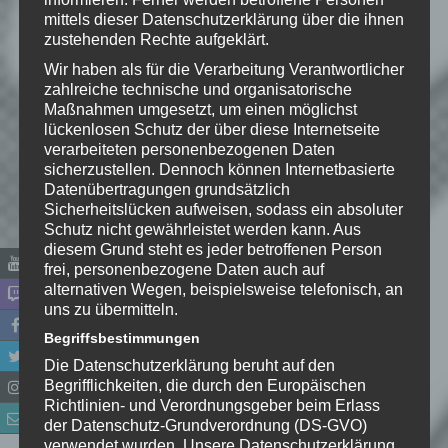
veröffentlicht.
Erforderliche Felder
mittels dieser Datenschutzerklärung über die ihnen
sind mit
*
markiert
zustehenden Rechte aufgeklärt.
Kommentar
*
Wir haben als für die Verarbeitung Verantwortlicher
zahlreiche technische und organisatorische
Maßnahmen umgesetzt, um einen möglichst
lückenlosen Schutz der über diese Internetseite
verarbeiteten personenbezogenen Daten
sicherzustellen. Dennoch können Internetbasierte
Datenübertragungen grundsätzlich
Sicherheitslücken aufweisen, sodass ein absoluter
Schutz nicht gewährleistet werden kann. Aus
diesem Grund steht es jeder betroffenen Person
frei, personenbezogene Daten auch auf
alternativen Wegen, beispielsweise telefonisch, an
uns zu übermitteln.
Name
*
Begriffsbestimmungen
Die Datenschutzerklärung beruht auf den
Begrifflichkeiten, die durch den Europäischen
E-Mail-Adresse
*
Richtlinien- und Verordnungsgeber beim Erlass
der Datenschutz-Grundverordnung (DS-GVO)
verwendet wurden. Unsere Datenschutzerklärung