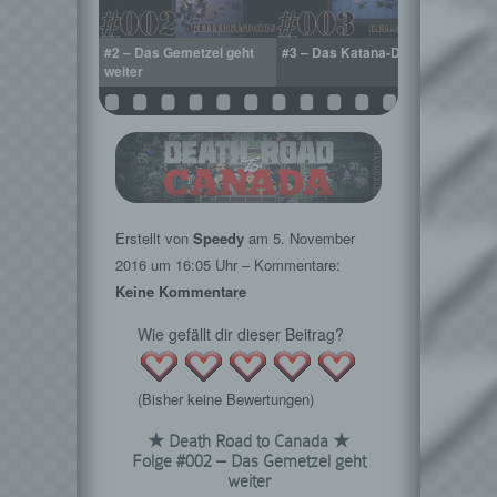
hnsinn rollt
#2 – Das Gemetzel geht
#3 – Das Katana-Duo
#4 – 
weiter
Erstellt von
Speedy
am
5. November
2016
um 16:05 Uhr – Kommentare:
Keine Kommentare
Wie gefällt dir dieser Beitrag?
(Bisher keine Bewertungen)
★ Death Road to Canada ★
Folge #002 – Das Gemetzel geht
weiter