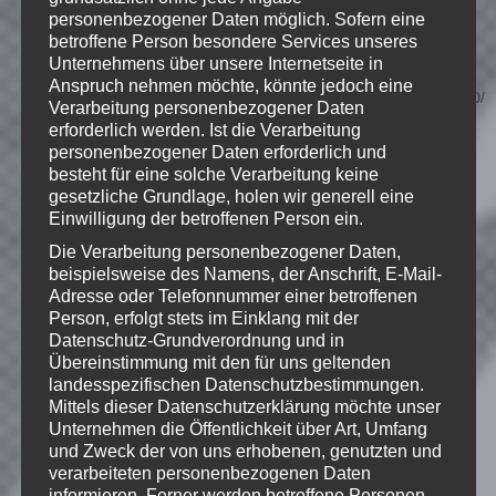
Wenn Dir das Spiel gefällt,
personenbezogener Daten möglich. Sofern eine
unterstütze bitte die Entwickler und
betroffene Person besondere Services unseres
kaufe Dir das Spiel im Original!
Unternehmens über unsere Internetseite in
Anspruch nehmen möchte, könnte jedoch eine
Stream:
http://store.steampowered.com/app/252610/
Verarbeitung personenbezogener Daten
erforderlich werden. Ist die Verarbeitung
personenbezogener Daten erforderlich und
besteht für eine solche Verarbeitung keine
© 2016 Rocketcat Games
gesetzliche Grundlage, holen wir generell eine
Einwilligung der betroffenen Person ein.
Die Verarbeitung personenbezogener Daten,
beispielsweise des Namens, der Anschrift, E-Mail-
Adresse oder Telefonnummer einer betroffenen
Wie gefällt dir dieser Beitrag?
Person, erfolgt stets im Einklang mit der
Klicke hier und lasse
Datenschutz-Grundverordnung und in
eine Bewertung da!
Übereinstimmung mit den für uns geltenden
landesspezifischen Datenschutzbestimmungen.
Mittels dieser Datenschutzerklärung möchte unser
Unternehmen die Öffentlichkeit über Art, Umfang
Schreibe einen Kommentar
und Zweck der von uns erhobenen, genutzten und
verarbeiteten personenbezogenen Daten
Deine E-Mail-Adresse wird nicht
informieren. Ferner werden betroffene Personen