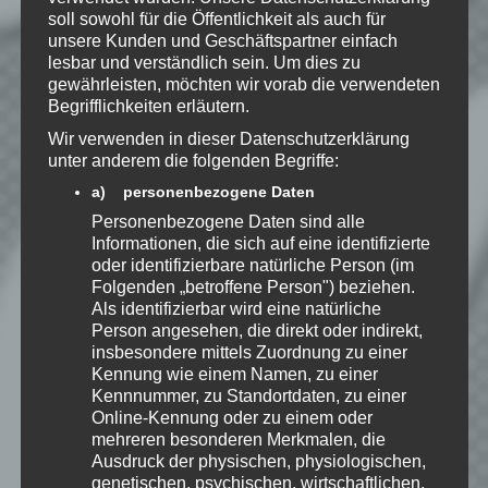
Website
soll sowohl für die Öffentlichkeit als auch für
unsere Kunden und Geschäftspartner einfach
*
Ich habe die
lesbar und verständlich sein. Um dies zu
Datenschutzerklärung
zur
gewährleisten, möchten wir vorab die verwendeten
Kenntnis genommen. Ich stimme
Begrifflichkeiten erläutern.
zu, dass meine Angaben dauerhaft
Wir verwenden in dieser Datenschutzerklärung
gespeichert werden.
unter anderem die folgenden Begriffe:
a) personenbezogene Daten
Benachrichtige mich über
Personenbezogene Daten sind alle
Informationen, die sich auf eine identifizierte
nachfolgende Kommentare via E-
oder identifizierbare natürliche Person (im
Mail.
Folgenden „betroffene Person") beziehen.
Als identifizierbar wird eine natürliche
Person angesehen, die direkt oder indirekt,
Benachrichtige mich über neue
insbesondere mittels Zuordnung zu einer
Beiträge via E-Mail.
Kennung wie einem Namen, zu einer
Kennnummer, zu Standortdaten, zu einer
Online-Kennung oder zu einem oder
mehreren besonderen Merkmalen, die
Ausdruck der physischen, physiologischen,
Speedy
genetischen, psychischen, wirtschaftlichen,