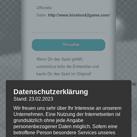
Offizielle
Seite:
http://www.bioshock2game.com/
Hinweise
Wenn Dir das Spiel gefällt,
unterstütze bitte die Entwickler und
kaufe Dir das Spiel im Original!
Steamstore:
http://store.steampowered.com/app/2446
Datenschutzerklärung
Musik im Intro:
Stand: 23.02.2023
http://www.teknoaxe.com
Wir freuen uns sehr über Ihr Interesse an unserem
Vielen Dank für die Erlaubnis 🙂
Unternehmen. Eine Nutzung der Internetseiten ist
grundsätzlich ohne jede Angabe
personenbezogener Daten möglich. Sofern eine
betroffene Person besondere Services unseres
© 2002-2013 Take-Two Interactive