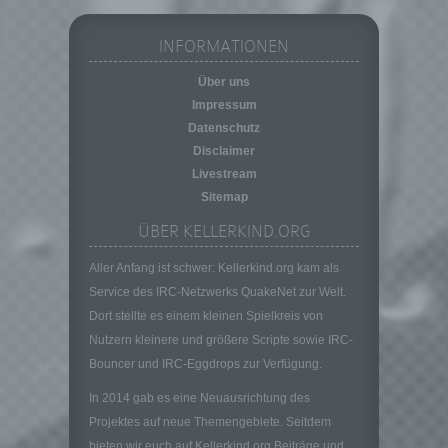
Pseudonymisierung ist die Verarbeitung
personenbezogener Daten in einer Weise,
INFORMATIONEN
auf welche die personenbezogenen Daten
ohne Hinzuziehung zusätzlicher
Über uns
Informationen nicht mehr einer spezifischen
Impressum
betroffenen Person zugeordnet werden
können, sofern diese zusätzlichen
Datenschutz
Informationen gesondert aufbewahrt werden
Disclaimer
und technischen und organisatorischen
Livestream
Maßnahmen unterliegen, die gewährleisten,
Sitemap
dass die personenbezogenen Daten nicht
einer identifizierten oder identifizierbaren
ÜBER KELLERKIND.ORG
natürlichen Person zugewiesen werden.
Aller Anfang ist schwer: Kellerkind.org kam als
g) Verantwortlicher oder für die Verarbeitung
Verantwortlicher
Service des IRC-Netzwerks QuakeNet zur Welt.
Dort stellte es einem kleinen Spielkreis von
Verantwortlicher oder für die Verarbeitung
Verantwortlicher ist die natürliche oder
Nutzern kleinere und größere Scripte sowie IRC-
juristische Person, Behörde, Einrichtung
Bouncer und IRC-Eggdrops zur Verfügung.
oder andere Stelle, die allein oder
In 2014 gab es eine Neuausrichtung des
gemeinsam mit anderen über die Zwecke
und Mittel der Verarbeitung von
Projektes auf neue Themengebiete. Seitdem
personenbezogenen Daten entscheidet.
bieten wir euch auf Kellerkind.org Beiträge und