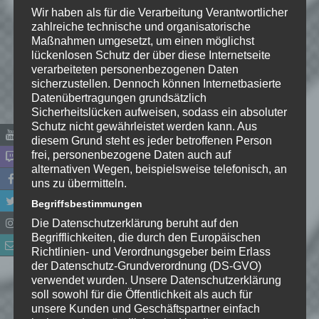
Wir haben als für die Verarbeitung Verantwortlicher
zahlreiche technische und organisatorische
Maßnahmen umgesetzt, um einen möglichst
lückenlosen Schutz der über diese Internetseite
verarbeiteten personenbezogenen Daten
sicherzustellen. Dennoch können Internetbasierte
Datenübertragungen grundsätzlich
Sicherheitslücken aufweisen, sodass ein absoluter
Schutz nicht gewährleistet werden kann. Aus
diesem Grund steht es jeder betroffenen Person
frei, personenbezogene Daten auch auf
alternativen Wegen, beispielsweise telefonisch, an
uns zu übermitteln.
Name
*
Begriffsbestimmungen
Die Datenschutzerklärung beruht auf den
E-Mail-Adresse
*
Begrifflichkeiten, die durch den Europäischen
Richtlinien- und Verordnungsgeber beim Erlass
der Datenschutz-Grundverordnung (DS-GVO)
Website
verwendet wurden. Unsere Datenschutzerklärung
soll sowohl für die Öffentlichkeit als auch für
*
Ich habe die
unsere Kunden und Geschäftspartner einfach
Datenschutzerklärung
zur