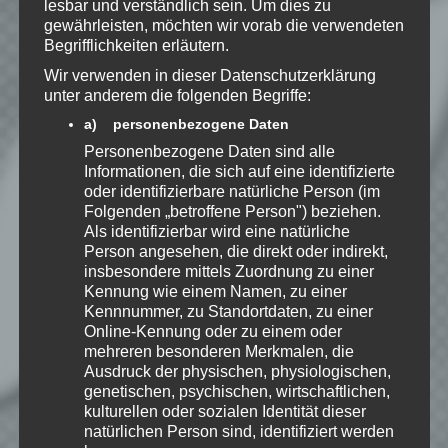
lesbar und verständlich sein. Um dies zu
Kenntnis genommen. Ich stimme
gewährleisten, möchten wir vorab die verwendeten
Begrifflichkeiten erläutern.
zu, dass meine Angaben dauerhaft
gespeichert werden.
Wir verwenden in dieser Datenschutzerklärung
unter anderem die folgenden Begriffe:
a) personenbezogene Daten
Benachrichtige mich über
Personenbezogene Daten sind alle
nachfolgende Kommentare via E-
Informationen, die sich auf eine identifizierte
Mail.
oder identifizierbare natürliche Person (im
Folgenden „betroffene Person") beziehen.
Als identifizierbar wird eine natürliche
Benachrichtige mich über neue
Person angesehen, die direkt oder indirekt,
Beiträge via E-Mail.
insbesondere mittels Zuordnung zu einer
Kennung wie einem Namen, zu einer
Kennnummer, zu Standortdaten, zu einer
Online-Kennung oder zu einem oder
mehreren besonderen Merkmalen, die
EmKa
Ausdruck der physischen, physiologischen,
genetischen, psychischen, wirtschaftlichen,
Ich bin leidenschaftlicher
kulturellen oder sozialen Identität dieser
Gamer und schaue mir
eigentlich alles Neue an.
natürlichen Person sind, identifiziert werden