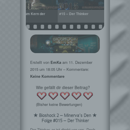
er
#14 – Zum Kern der
#15 – Der Thinker
Sache
Erstellt von
EmKa
am
11. Dezember
2015
um 18:05 Uhr – Kommentare:
Keine Kommentare
Wie gefällt dir dieser Beitrag?
(Bisher keine Bewertungen)
★ Bioshock 2 – Minerva’s Den ★
Folge #015 – Der Thinker
Der Thinker, er ist direkt vor uns. Doch