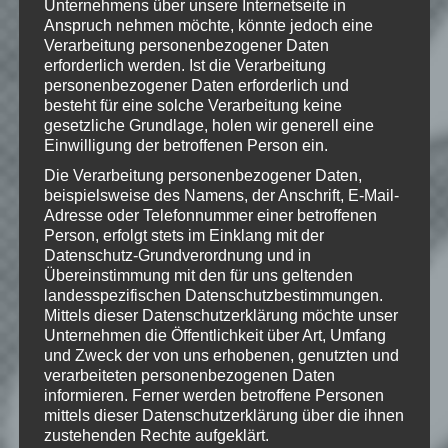
Unternehmens über unsere Internetseite in
Software and its subsidiaries. BioShock,
Anspruch nehmen möchte, könnte jedoch eine
2K Games, the 2K Games logo, and
Verarbeitung personenbezogener Daten
Take-Two Interactive Software are all
erforderlich werden. Ist die Verarbeitung
trademarks and/or registered trademarks
of Take-Two Interactive Software, Inc. All
personenbezogener Daten erforderlich und
Rights Reserved
besteht für eine solche Verarbeitung keine
gesetzliche Grundlage, holen wir generell eine
Einwilligung der betroffenen Person ein.
Die Verarbeitung personenbezogener Daten,
beispielsweise des Namens, der Anschrift, E-Mail-
Wie gefällt dir dieser Beitrag?
Adresse oder Telefonnummer einer betroffenen
Klicke hier und lasse
Person, erfolgt stets im Einklang mit der
eine Bewertung da!
Datenschutz-Grundverordnung und in
Übereinstimmung mit den für uns geltenden
landesspezifischen Datenschutzbestimmungen.
Mittels dieser Datenschutzerklärung möchte unser
Schreibe einen Kommentar
Unternehmen die Öffentlichkeit über Art, Umfang
und Zweck der von uns erhobenen, genutzten und
Deine E-Mail-Adresse wird nicht
verarbeiteten personenbezogenen Daten
veröffentlicht.
Erforderliche Felder
informieren. Ferner werden betroffene Personen
sind mit
*
markiert
mittels dieser Datenschutzerklärung über die ihnen
zustehenden Rechte aufgeklärt.
Kommentar
*