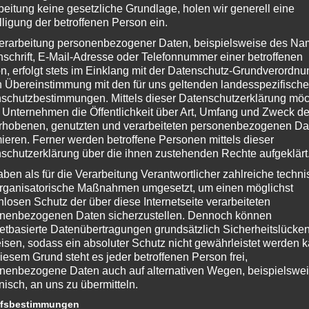
beitung keine gesetzliche Grundlage, holen wir generell eine
lligung der betroffenen Person ein.
erarbeitung personenbezogener Daten, beispielsweise des Na
nschrift, E-Mail-Adresse oder Telefonnummer einer betroffenen
n, erfolgt stets im Einklang mit der Datenschutz-Grundverordnu
n Übereinstimmung mit den für uns geltenden landesspezifisch
schutzbestimmungen. Mittels dieser Datenschutzerklärung mö
 Unternehmen die Öffentlichkeit über Art, Umfang und Zweck de
rhobenen, genutzten und verarbeiteten personenbezogenen Da
mieren. Ferner werden betroffene Personen mittels dieser
schutzerklärung über die ihnen zustehenden Rechte aufgeklärt
aben als für die Verarbeitung Verantwortlicher zahlreiche techn
rganisatorische Maßnahmen umgesetzt, um einen möglichst
nlosen Schutz der über diese Internetseite verarbeiteten
Den (DLC)★
nenbezogenen Daten sicherzustellen. Dennoch können
netbasierte Datenübertragungen grundsätzlich Sicherheitslücke
ames
isen, sodass ein absoluter Schutz nicht gewährleistet werden k
.bioshock2game.com/
iesem Grund steht es jeder betroffenen Person frei,
nenbezogene Daten auch auf alternativen Wegen, beispielswe
onisch, an uns zu übermitteln.
ffsbestimmungen