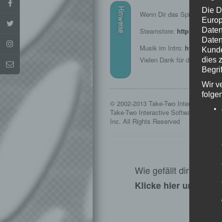
Die D
Hinweise
Wenn Dir das Spiel gefällt, u
Europ
Daten
Steamstore:
http://store.
Daten
Musik im Intro:
http://www.
Kunde
Vielen Dank für die Erlaubni
dies 
Begrif
Wir v
folge
© 2002-2013 Take-Two Interactive Sof
Take-Two Interactive Software are all 
Inc. All Rights Reserved
Wie gefällt dir dieser
Klicke hier und lass