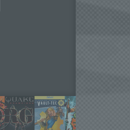
o kann
echt
ne
inen
r dem
Daten
dem