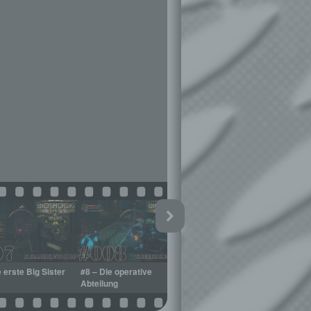
e erste Big Sister
#8 – Die operative
#9 – Der gehackte
#
Abteilung
Signalsender