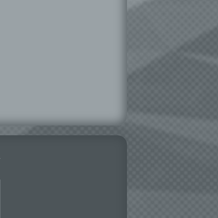
hen,
ng,
essen,
ser
aten
e
fern
n und
e
esen
ie
andere
 und
det.