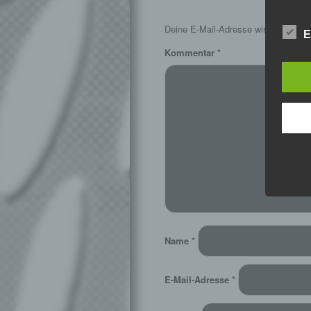
S
Deine E-Mail-Adresse wird nicht veröf
E
Kommentar
*
Name
*
E-Mail-Adresse
*