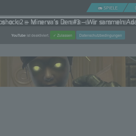
SPIELE
oshock 2 – Minerva’s Den #3 – Wir sammeln A
YouTube
ist deaktiviert.
✓ Zulassen
Datenschutzbedingungen