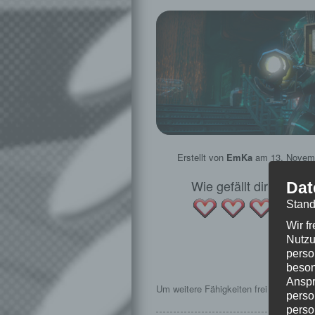
Erstellt von
EmKa
am
13. Novem
Wie gefällt dir dieser
Dat
Stand
Wir f
Nutzu
★ Bi
perso
Folg
beson
Anspr
Um weitere Fähigkeiten frei zu schalt
perso
perso