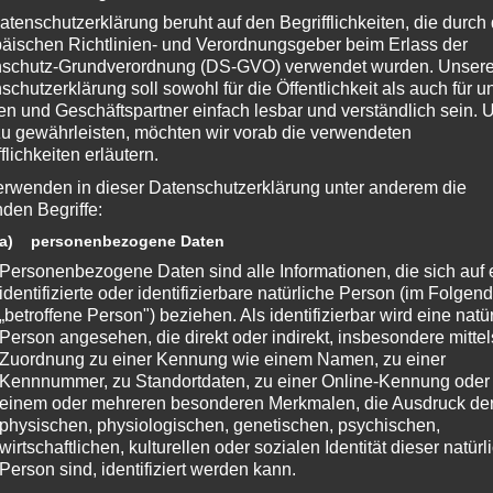
atenschutzerklärung beruht auf den Begrifflichkeiten, die durch
nterstütze bitte die Entwickler und kaufe Dir das Spiel im Original!
äischen Richtlinien- und Verordnungsgeber beim Erlass der
schutz-Grundverordnung (DS-GVO) verwendet wurden. Unser
steampowered.com/app/244610/
schutzerklärung soll sowohl für die Öffentlichkeit als auch für u
teknoaxe.com
n und Geschäftspartner einfach lesbar und verständlich sein.
s 🙂
zu gewährleisten, möchten wir vorab die verwendeten
flichkeiten erläutern.
erwenden in dieser Datenschutzerklärung unter anderem die
nden Begriffe:
tware and its subsidiaries. BioShock, 2K Games, the 2K Games logo, and
a) personenbezogene Daten
trademarks and/or registered trademarks of Take-Two Interactive Software,
Personenbezogene Daten sind alle Informationen, die sich auf 
identifizierte oder identifizierbare natürliche Person (im Folgen
„betroffene Person") beziehen. Als identifizierbar wird eine natü
Person angesehen, die direkt oder indirekt, insbesondere mittel
Zuordnung zu einer Kennung wie einem Namen, zu einer
 Beitrag?
Kennnummer, zu Standortdaten, zu einer Online-Kennung oder
einem oder mehreren besonderen Merkmalen, die Ausdruck de
e eine Bewertung da!
physischen, physiologischen, genetischen, psychischen,
wirtschaftlichen, kulturellen oder sozialen Identität dieser natür
Person sind, identifiziert werden kann.