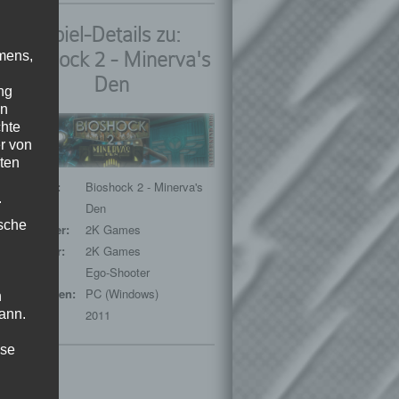
Spiel-Details zu:
Bioshock 2 - Minerva's
mens,
Den
ng
en
chte
r von
ten
Spieltitel:
Bioshock 2 - Minerva's
.
Den
ische
Entwickler:
2K Games
Publisher:
2K Games
Genre:
Ego-Shooter
Plattformen:
PC (Windows)
n
ann.
Release:
2011
ise