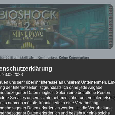
ber 2015
um 18:05 Uhr – Kommentare:
Keine Kommentare
 Beitrag?
enschutzerklärung
: 23.02.2023
(Bisher keine Bewertungen)
reuen uns sehr über Ihr Interesse an unserem Unternehmen. Ein
ng der Internetseiten ist grundsätzlich ohne jede Angabe
oshock 2 – Minerva’s Den ★
nenbezogener Daten möglich. Sofern eine betroffene Person
e #003 – Wir sammeln Adam
dere Services unseres Unternehmens über unsere Internetseite
uch nehmen möchte, könnte jedoch eine Verarbeitung
en benötigen wir mehr Adam. Wir begeben uns deshalb auf die Jagd!
nenbezogener Daten erforderlich werden. Ist die Verarbeitung
nenbezogener Daten erforderlich und besteht für eine solche