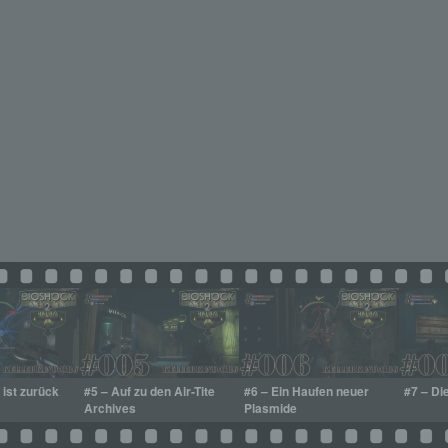
 ist zurück
#5 – Auf zu den Air-Tite
#6 – Ein Haufen neuer
#7 – Di
Archives
Plasmide