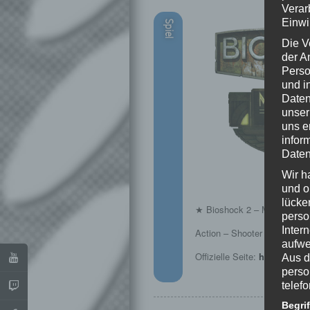
Verar
Einwi
Spiel
Die V
der A
Perso
und i
Daten
unser
uns e
infor
Daten
Wir h
und o
lücke
★ Bioshock 2 – Minerva’s 
perso
Inter
Action – Shooter von 2K G
aufwe
Offizielle Seite:
http://www
Aus d
perso
telef
Begri