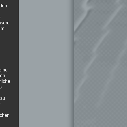
 den
e
nsere
 Um
eine
den
rliche
s
 zu
r
lichen