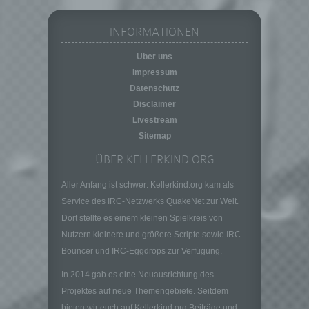
Pseudonymisierung ist die Verarbeitung
personenbezogener Daten in einer Weise,
INFORMATIONEN
auf welche die personenbezogenen Daten
ohne Hinzuziehung zusätzlicher
Über uns
Informationen nicht mehr einer spezifischen
Impressum
betroffenen Person zugeordnet werden
können, sofern diese zusätzlichen
Datenschutz
Informationen gesondert aufbewahrt werden
Disclaimer
und technischen und organisatorischen
Livestream
Maßnahmen unterliegen, die gewährleisten,
Sitemap
dass die personenbezogenen Daten nicht
einer identifizierten oder identifizierbaren
ÜBER KELLERKIND.ORG
natürlichen Person zugewiesen werden.
Aller Anfang ist schwer: Kellerkind.org kam als
g) Verantwortlicher oder für die Verarbeitung
Verantwortlicher
Service des IRC-Netzwerks QuakeNet zur Welt.
Dort stellte es einem kleinen Spielkreis von
Verantwortlicher oder für die Verarbeitung
Verantwortlicher ist die natürliche oder
Nutzern kleinere und größere Scripte sowie IRC-
juristische Person, Behörde, Einrichtung
Bouncer und IRC-Eggdrops zur Verfügung.
oder andere Stelle, die allein oder
In 2014 gab es eine Neuausrichtung des
gemeinsam mit anderen über die Zwecke
und Mittel der Verarbeitung von
Projektes auf neue Themengebiete. Seitdem
personenbezogenen Daten entscheidet.
bieten wir euch auf Kellerkind.org Beiträge und