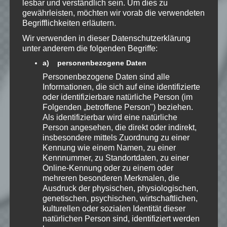
lesbar und verständlich sein. Um dies zu
Kenntnis genommen. Ich stimme
gewährleisten, möchten wir vorab die verwendeten
Begrifflichkeiten erläutern.
zu, dass meine Angaben dauerhaft
gespeichert werden.
Wir verwenden in dieser Datenschutzerklärung
unter anderem die folgenden Begriffe:
a) personenbezogene Daten
Benachrichtige mich über
Personenbezogene Daten sind alle
nachfolgende Kommentare via E-
Informationen, die sich auf eine identifizierte
Mail.
oder identifizierbare natürliche Person (im
Folgenden „betroffene Person") beziehen.
Als identifizierbar wird eine natürliche
Benachrichtige mich über neue
Person angesehen, die direkt oder indirekt,
Beiträge via E-Mail.
insbesondere mittels Zuordnung zu einer
Kennung wie einem Namen, zu einer
Kennnummer, zu Standortdaten, zu einer
Online-Kennung oder zu einem oder
mehreren besonderen Merkmalen, die
EmKa
Ausdruck der physischen, physiologischen,
genetischen, psychischen, wirtschaftlichen,
Ich bin leidenschaftlicher
kulturellen oder sozialen Identität dieser
Gamer und schaue mir
eigentlich alles Neue an.
natürlichen Person sind, identifiziert werden