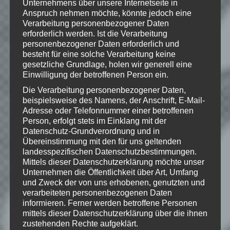
Unternehmens über unsere Internetseite in
Software and its subsidiaries. BioShock,
Anspruch nehmen möchte, könnte jedoch eine
2K Games, the 2K Games logo, and
Verarbeitung personenbezogener Daten
Take-Two Interactive Software are all
erforderlich werden. Ist die Verarbeitung
trademarks and/or registered trademarks
of Take-Two Interactive Software, Inc. All
personenbezogener Daten erforderlich und
Rights Reserved
besteht für eine solche Verarbeitung keine
gesetzliche Grundlage, holen wir generell eine
Einwilligung der betroffenen Person ein.
Die Verarbeitung personenbezogener Daten,
beispielsweise des Namens, der Anschrift, E-Mail-
Wie gefällt dir dieser Beitrag?
Adresse oder Telefonnummer einer betroffenen
Klicke hier und lasse
Person, erfolgt stets im Einklang mit der
eine Bewertung da!
Datenschutz-Grundverordnung und in
Übereinstimmung mit den für uns geltenden
landesspezifischen Datenschutzbestimmungen.
Mittels dieser Datenschutzerklärung möchte unser
Schreibe einen Kommentar
Unternehmen die Öffentlichkeit über Art, Umfang
und Zweck der von uns erhobenen, genutzten und
Deine E-Mail-Adresse wird nicht
verarbeiteten personenbezogenen Daten
veröffentlicht.
Erforderliche Felder
informieren. Ferner werden betroffene Personen
sind mit
*
markiert
mittels dieser Datenschutzerklärung über die ihnen
zustehenden Rechte aufgeklärt.
Kommentar
*