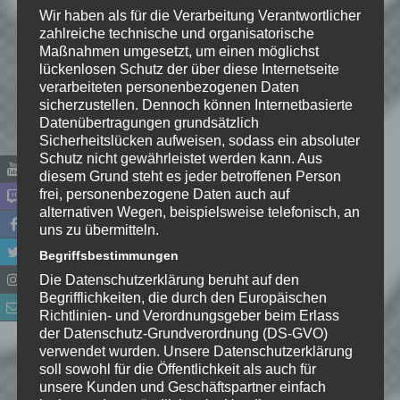
Wir haben als für die Verarbeitung Verantwortlicher
zahlreiche technische und organisatorische
Maßnahmen umgesetzt, um einen möglichst
lückenlosen Schutz der über diese Internetseite
verarbeiteten personenbezogenen Daten
sicherzustellen. Dennoch können Internetbasierte
Datenübertragungen grundsätzlich
Sicherheitslücken aufweisen, sodass ein absoluter
Schutz nicht gewährleistet werden kann. Aus
diesem Grund steht es jeder betroffenen Person
frei, personenbezogene Daten auch auf
alternativen Wegen, beispielsweise telefonisch, an
uns zu übermitteln.
Name
*
Begriffsbestimmungen
Die Datenschutzerklärung beruht auf den
E-Mail-Adresse
*
Begrifflichkeiten, die durch den Europäischen
Richtlinien- und Verordnungsgeber beim Erlass
der Datenschutz-Grundverordnung (DS-GVO)
Website
verwendet wurden. Unsere Datenschutzerklärung
soll sowohl für die Öffentlichkeit als auch für
*
Ich habe die
unsere Kunden und Geschäftspartner einfach
Datenschutzerklärung
zur