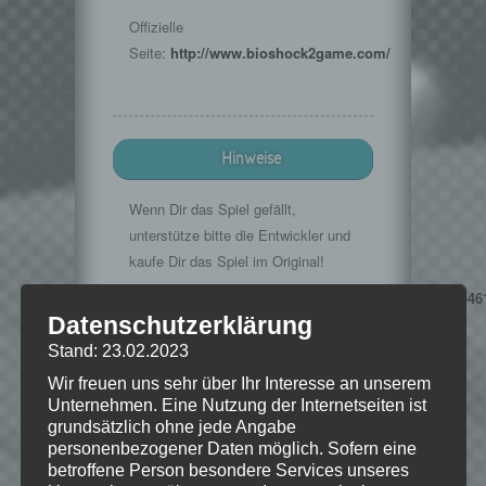
Offizielle
Seite:
http://www.bioshock2game.com/
Hinweise
Wenn Dir das Spiel gefällt,
unterstütze bitte die Entwickler und
kaufe Dir das Spiel im Original!
Steamstore:
http://store.steampowered.com/app/2446
Datenschutzerklärung
Musik im Intro:
Stand: 23.02.2023
http://www.teknoaxe.com
Wir freuen uns sehr über Ihr Interesse an unserem
Vielen Dank für die Erlaubnis 🙂
Unternehmen. Eine Nutzung der Internetseiten ist
grundsätzlich ohne jede Angabe
personenbezogener Daten möglich. Sofern eine
betroffene Person besondere Services unseres
© 2002-2013 Take-Two Interactive