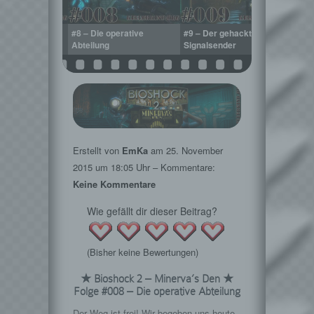
rste Big Sister
#8 – Die operative
#9 – Der gehackte
#10
Abteilung
Signalsender
Erstellt von
EmKa
am
25. November
2015
um 18:05 Uhr – Kommentare:
Keine Kommentare
Wie gefällt dir dieser Beitrag?
(Bisher keine Bewertungen)
★ Bioshock 2 – Minerva’s Den ★
Folge #008 – Die operative Abteilung
Der Weg ist frei! Wir begeben uns heute