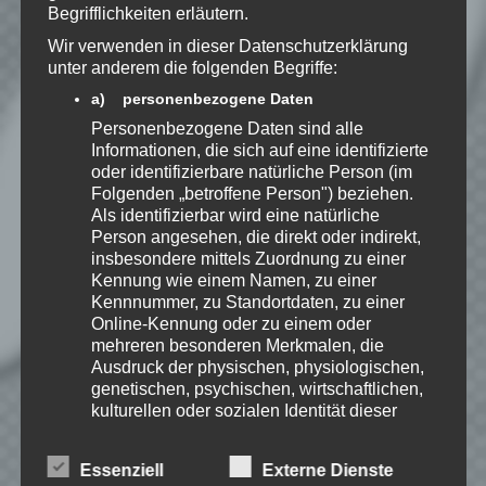
gespeichert werden.
Begrifflichkeiten erläutern.
Wir verwenden in dieser Datenschutzerklärung
Benachrichtige mich über
unter anderem die folgenden Begriffe:
nachfolgende Kommentare via E-
a) personenbezogene Daten
Mail.
Personenbezogene Daten sind alle
Informationen, die sich auf eine identifizierte
oder identifizierbare natürliche Person (im
Benachrichtige mich über neue
Folgenden „betroffene Person") beziehen.
Beiträge via E-Mail.
Als identifizierbar wird eine natürliche
Person angesehen, die direkt oder indirekt,
insbesondere mittels Zuordnung zu einer
Kennung wie einem Namen, zu einer
Kennnummer, zu Standortdaten, zu einer
Online-Kennung oder zu einem oder
EmKa
mehreren besonderen Merkmalen, die
Ich bin leidenschaftlicher
Ausdruck der physischen, physiologischen,
Gamer und schaue mir
genetischen, psychischen, wirtschaftlichen,
eigentlich alles Neue an.
kulturellen oder sozialen Identität dieser
Jedes Spiel hat seine faire
natürlichen Person sind, identifiziert werden
Chance. Ich freue mich immer wenn ich
jemandem das Hobby Videospielen näher
kann.
Essenziell
Externe Dienste
bringen kann.
b) betroffene Person