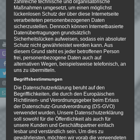
zahlreiche technische und organisatorische
Maßnahmen umgesetzt, um einen möglichst
lückenlosen Schutz der über diese Internetseite
verarbeiteten personenbezogenen Daten
sicherzustellen. Dennoch können Internetbasierte
Datenübertragungen grundsätzlich
Sicherheitslücken aufweisen, sodass ein absoluter
Schutz nicht gewährleistet werden kann. Aus
diesem Grund steht es jeder betroffenen Person
frei, personenbezogene Daten auch auf
Name
*
alternativen Wegen, beispielsweise telefonisch, an
uns zu übermitteln.
E-Mail-Adresse
*
Begriffsbestimmungen
Die Datenschutzerklärung beruht auf den
Begrifflichkeiten, die durch den Europäischen
Website
Richtlinien- und Verordnungsgeber beim Erlass
der Datenschutz-Grundverordnung (DS-GVO)
*
Ich habe die
verwendet wurden. Unsere Datenschutzerklärung
Datenschutzerklärung
zur
soll sowohl für die Öffentlichkeit als auch für
unsere Kunden und Geschäftspartner einfach
Kenntnis genommen. Ich stimme
lesbar und verständlich sein. Um dies zu
zu, dass meine Angaben dauerhaft
gewährleisten, möchten wir vorab die verwendeten