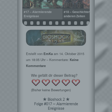
nen der
#17 – Alarmierende
#18 – Geschichten aus
#19 –
eit
Ereignisse
anderen Zeiten
Poole
Erstellt von
EmKa
am
14. Oktober 2015
um 18:05 Uhr – Kommentare:
Keine
Kommentare
Wie gefällt dir dieser Beitrag?
(Bisher keine Bewertungen)
★ Bioshock 2 ★
Folge #017 – Alarmierende
Ereignisse