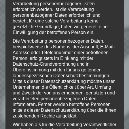
Verarbeitung personenbezogener Daten
of Take-Two Interactive Software, Inc. All
erforderlich werden. Ist die Verarbeitung
Rights Reserved
personenbezogener Daten erforderlich und
besteht für eine solche Verarbeitung keine
gesetzliche Grundlage, holen wir generell eine
Einwilligung der betroffenen Person ein.
Wie gefällt dir dieser Beitrag?
Die Verarbeitung personenbezogener Daten,
Klicke hier und lasse
beispielsweise des Namens, der Anschrift, E-Mail-
eine Bewertung da!
Adresse oder Telefonnummer einer betroffenen
Person, erfolgt stets im Einklang mit der
Datenschutz-Grundverordnung und in
Übereinstimmung mit den für uns geltenden
Schreibe einen Kommentar
landesspezifischen Datenschutzbestimmungen.
Mittels dieser Datenschutzerklärung möchte unser
Deine E-Mail-Adresse wird nicht
Unternehmen die Öffentlichkeit über Art, Umfang
veröffentlicht.
Erforderliche Felder
und Zweck der von uns erhobenen, genutzten und
sind mit
*
markiert
verarbeiteten personenbezogenen Daten
informieren. Ferner werden betroffene Personen
Kommentar
*
mittels dieser Datenschutzerklärung über die ihnen
zustehenden Rechte aufgeklärt.
Wir haben als für die Verarbeitung Verantwortlicher