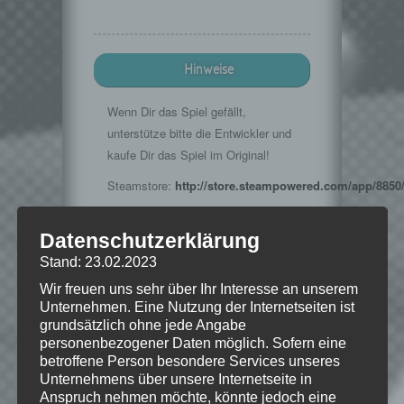
Hinweise
Wenn Dir das Spiel gefällt,
unterstütze bitte die Entwickler und
kaufe Dir das Spiel im Original!
Steamstore:
http://store.steampowered.com/app/8850
Musik im Intro:
Datenschutzerklärung
http://www.teknoaxe.com
Vielen Dank für die Erlaubnis 🙂
Stand: 23.02.2023
Wir freuen uns sehr über Ihr Interesse an unserem
Unternehmen. Eine Nutzung der Internetseiten ist
grundsätzlich ohne jede Angabe
© 2002-2013 Take-Two Interactive
personenbezogener Daten möglich. Sofern eine
Software and its subsidiaries. BioShock,
betroffene Person besondere Services unseres
2K Games, the 2K Games logo, and
Unternehmens über unsere Internetseite in
Take-Two Interactive Software are all
Anspruch nehmen möchte, könnte jedoch eine
trademarks and/or registered trademarks